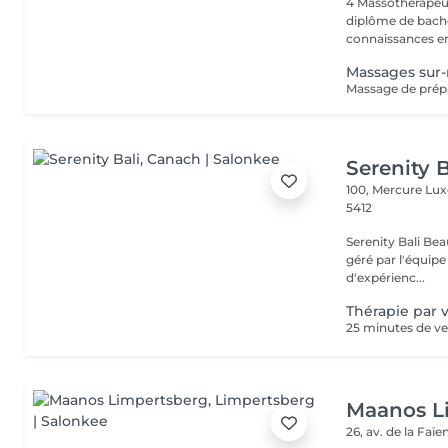
4 Massotherapeu
diplôme de bache
connaissances en
Massages sur
Serenity B
100, Mercure Lu
5412
Serenity Bali Bea
géré par l'équipe
d'expérienc...
Thérapie par 
Maanos L
26, av. de la Faï