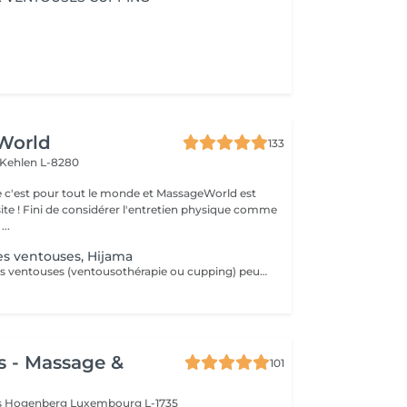
World
133
Kehlen L-8280
 c'est pour tout le monde et MassageWorld est
physique comme
...
es ventouses, Hijama
La thérapie par les ventouses (ventousothérapie ou cupping) peut être employée pour divers problèmes de santé. Actuellement, elle est surtout utilisée pour soulager les douleurs musculosquelettiques. 'application des ventouses active fortement la circulation du sang et par le fait même, soulage la douleur. Jusqu'à récemment cette technique était très peu connue de la plupart des gens en occident. Depuis quelques années elle gagne en popularité. La thérapie par les ventouses est maintenant de plus en plus répendue. L'aspiration provoquée par les ventouses augmente considérablement la circulation sanguine au niveau des vaisseaux sanguins capillaires des muscles, tissus conjonctifs et des fascias. Elle améliore aussi la circulation lymphatique. Ainsi, elle libère la stagnation de Qi et de Sang dans les zones douloureuses. Cela a pour effet de diminuer les douleurs, les tensions, les contractions et les spasmes musculaires. De plus, le cupping favorise la guérison et permet d'éliminer plus rapidement l'acide lactique accumulé dans les muscles par l'effort physique. Le cupping est aussi utilisé pour chasser les pathogènes à l'extérieur du corps et dégager les voies respiratoires en cas de rhumes, grippes ou bronchites. Laissez-vous surprendre par cette technique millénaire.
s - Massage &
101
is Hogenberg
Luxembourg L-1735