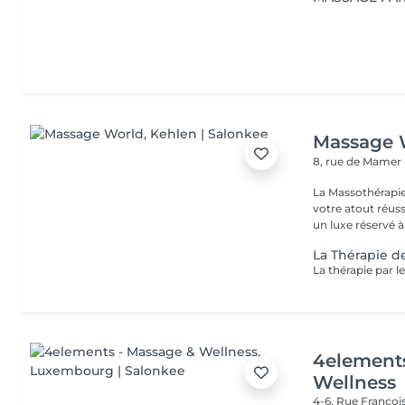
Massage 
8, rue de Mamer
La Massothérapie
votre atout réussite ! Fini de considérer l'entretien 
un luxe réservé à 
La Thérapie d
4element
Wellness
4-6, Rue Franço