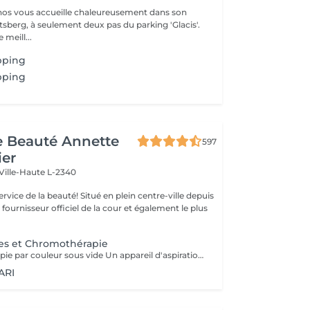
nos vous accueille chaleureusement dans son
tsberg, à seulement deux pas du parking 'Glacis'.
 meill...
pping
pping
de Beauté Annette
597
ier
Ville-Haute L-2340
uté! Situé en plein centre-ville depuis
st fournisseur officiel de la cour et également le plus
es et Chromothérapie
Appareil de thérapie par couleur sous vide Un appareil d'aspiration - complété avec 21 couleurs (barre de couleurs Akari). APPLICATIONS En cosmétique, en massage, en physiothérapie et dans le domaine médical. AVANTAGE En raison du vide, de la levée sans pression, la circulation sanguine et la lymphe sont stimulées. Ce vide est constant, finement contrôlé et réglable. Il a un train doux. Cela signifie qu'il peut également être utilisé sur les zones les plus sensibles - cicatrices, contour des yeux, lèvres, zones douloureuses ... APPLICATIONS POSSIBLES EN COSMÉTIQUE, Pour resserrer et affiner le visage (rides autour des yeux et des lèvres), cou et décolleté les bras supérieurs , ventre , hanche , cellulite DANS LE MASSAGE, drainage , réflexologie , tissu conjonctif, le drainage lymphatique , compensation des méridiens , dans les blessures sportives Pour le post-traitement des opérations faciales Possibilité d'utiliser une pyramide de cristal de roche pour faire des stimulations de couleur.
ARI