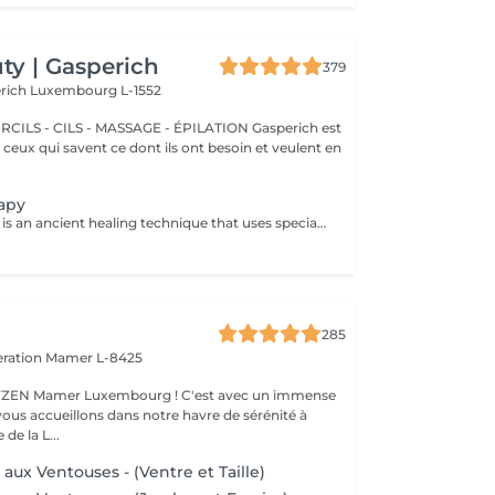
y | Gasperich
379
erich
Luxembourg L-1552
 - CILS - MASSAGE - ÉPILATION Gasperich est
et ceux qui savent ce dont ils ont besoin et veulent en
apy
Cupping therapy is an ancient healing technique that uses special cups to create gentle suction on the skin. This suction promotes blood flow, relieves muscle tension, reduces inflammation, and supports deep relaxation. The treatment can help release toxins, improve circulation, and ease chronic pain or stiffness. *Please note that cupping therapy could just be added to a massage service with includes back massage.
285
eration
Mamer L-8425
er Luxembourg ! C'est avec un immense
vous accueillons dans notre havre de sérénité à
de la L...
aux Ventouses - (Ventre et Taille)