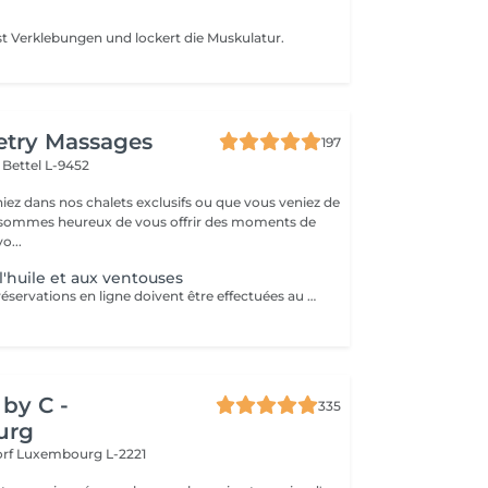
Verklebungen und lockert die Muskulatur.
etry Massages
197
l
Bettel L-9452
iez dans nos chalets exclusifs ou que vous veniez de
s sommes heureux de vous offrir des moments de
o...
l'huile et aux ventouses
Attention : - Les réservations en ligne doivent être effectuées au moins 24 heures à l'avance. - Si vous souhaitez réserver un massage à court terme (moins de 24 heures à l'avance), veuillez appeler le +49 173 390 20 62. - Si vous devez annuler le massage, nous vous demandons de le faire au moins 24 heures à l'avance, sinon nous devrons facturer 70 % du prix des massages. - Les employés et les horaires peuvent être adaptés si nécessaire, après consultation avec vous. Traite d'abord les tissus cutanés et musculaires. Ensuite, les ventouses dénouent les blocages énergétiques. Ce massage dynamise le sang, améliore la microcirculation et favorise l'élimination des toxines. Perfectionne la souplesse et la qualité de peau, tonifiant l'épiderme.
by C -
335
urg
orf
Luxembourg L-2221