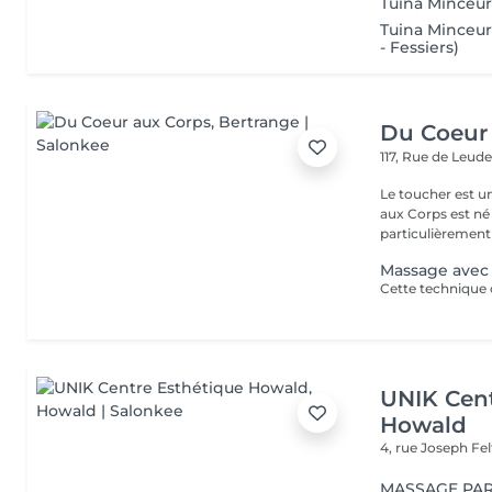
Tuina Minceur
Tuina Minceur 
- Fessiers)
Du Coeur
117, Rue de Leud
Le toucher est une 
aux Corps est né 
particulièrement 
Massage avec
UNIK Cent
Howald
4, rue Joseph Fe
MASSAGE PAR