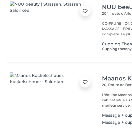
NUU beaut
204, route d'Arl
COIFFURE - ONGL
MASSAGE - ÉPILATION Strassen, c'est NUU dans 
complète. Le plus
Cupping Ther
Maanos K
20, Route de B
L'équipe Maanos 
cabinet situé au 
meilleur service,..
Massage + cu
Massage + cu