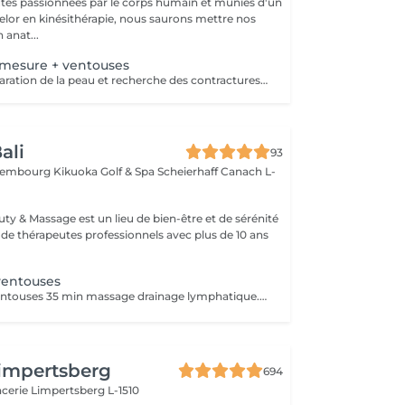
tes passionnées par le corps humain et munies d'un
lor en kinésithérapie, nous saurons mettre nos
 anat...
-mesure + ventouses
Massage de préparation de la peau et recherche des contractures suivis pas la pose des ventouses. Le vide est créé à l'aide d'une flamme, aucune sensation de chaud n'est ressentie durant le procédé et la technique est peu douloureuse. Le but de la cupping therapy est de soulager les tensions musculaires tout en promouvant la circulation sanguine et lymphatique.
ali
93
xembourg Kikuoka Golf & Spa Scheierhaff
Canach L-
uty & Massage est un lieu de bien-être et de sérénité
 de thérapeutes professionnels avec plus de 10 ans
ventouses
25 minutes de ventouses 35 min massage drainage lymphatique. Une forme ancienne de médecine alternative dans laquelle un thérapeute place des ventouses spéciales sur votre peau pendant quelques minutes pour créer une aspiration. Les gens l'obtiennent à de nombreuses fins, notamment pour soulager la douleur, l'inflammation, la circulation sanguine, la relaxation et le bien-être, et comme type de massage des tissus profonds.
impertsberg
694
encerie
Limpertsberg L-1510