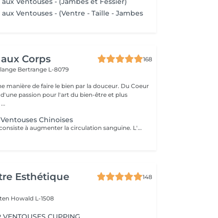
 aux Ventouses - (Jambes et Fessier)
aux Ventouses - (Ventre - Taille - Jambes
 aux Corps
168
elange
Bertrange L-8079
manière de faire le bien par la douceur. Du Coeur
d'une passion pour l'art du bien-être et plus
...
 Ventouses Chinoises
Cette technique consiste à augmenter la circulation sanguine. L'objectif est de créer un effet de succion qui favorisera la décongestion des tissus, l'évacuation des toxines et la mobilité des tissus. Prioritairement, cette pratique s'effectue sur le dos.
re Esthétique
148
lten
Howald L-1508
 VENTOUSES CUPPING