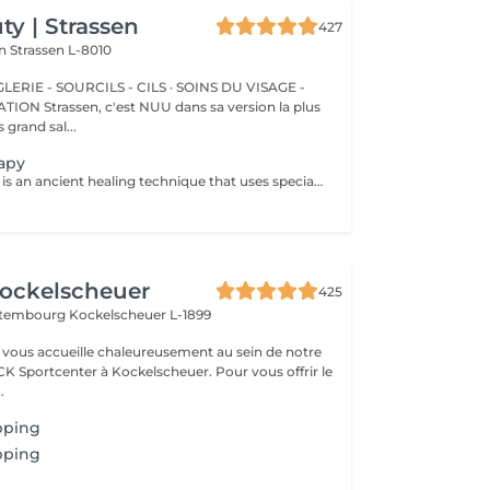
y | Strassen
427
on
Strassen L-8010
ERIE - SOURCILS - CILS · SOINS DU VISAGE -
sa version la plus
 grand sal...
apy
Cupping therapy is an ancient healing technique that uses special cups to create gentle suction on the skin. This suction promotes blood flow, relieves muscle tension, reduces inflammation, and supports deep relaxation. The treatment can help release toxins, improve circulation, and ease chronic pain or stiffness. *Please note that cupping therapy could just be added to a massage service with includes back massage.
ockelscheuer
425
ettembourg
Kockelscheuer L-1899
vous accueille chaleureusement au sein de notre
CK Sportcenter à Kockelscheuer. Pour vous offrir le
.
pping
pping