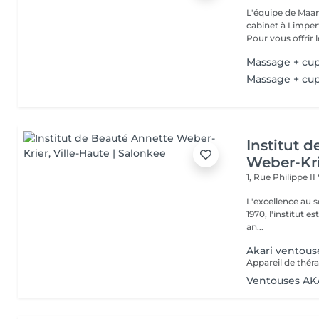
L'équipe de Maa
cabinet à Limper
Pour vous offrir le
Massage + cu
Massage + cu
Institut 
Weber-Kr
1, Rue Philippe II
L'excellence au service de la bea
1970, l'institut e
an...
Akari ventous
Ventouses AK