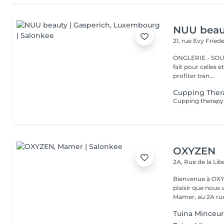
NUU beaut
21, rue Evy Fried
ONGLERIE - SOURCILS
fait pour celles 
profiter tran...
Cupping Ther
OXYZEN
2A, Rue de la Lib
Bienvenue à OXYZEN Mam
plaisir que nous 
Mamer, au 2A rue 
Tuina Minceur 