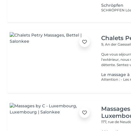
Schröpfen
SCHRÖPFEN Löst 
Chalets P
9, An der Gaesse
Que vous séjourn
l'extérieur, nou
détente. Sentez-v
Le massage à 
Massages 
Luxembo
177, rue de Neud