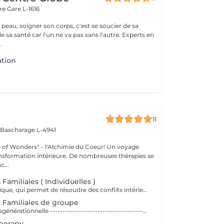
are
Gare L-1616
 peau, soigner son corps, c'est se soucier de sa
santé car l'un ne va pas sans l'autre. Experts en
.
tion
11
s
Bascharage L-4941
 Wonders" - l'Alchimie du Coeur! Un voyage
ansformation intérieure. De nombreuses thérapies se
c...
 Familiales ( Individuelles )
Méthode systémique, qui permet de résoudre des conflits intérieurs ou familiaux
s Familiales de groupe
Une histoire transgénérationnelle --------------------------------------------- Chacun de nous est un être complexe porteur d'une histoire multiple non moins complexe. Nous ne devrions jamais oublier que nous sommes en lien étroit avec les nombreux ancêtres qui nous ont précédés. Cette histoire transgénérationnelle qui nous renvoie aux origines ne nous dédouane pas de notre responsabilité face à nos actes mais il est admis que les raisons d'agir tel que nous le faisons nous échappent parfois. Il y a en effet dans nos positionnements, dans nos arbitrages les plus importants, dans nos traits de caractère, dans nos errements au cours d'une vie, une part inconsciente de reproduction de nos schémas transgénérationnels. Ainsi les traumatismes vécus par nos ancêtres, les secrets familiaux, trouvent une traduction dans nos actes sans que le plus souvent nous nous en rendions compte. Un héritage psychologique qui peut peser lourd, nous ralentir, nous bloquer, nous empêcher d'avancer sereinement dans la vie. Il y a même une forte probabilité que nous le transmettions aux générations suivantes. Interrompre le cycle de nos reproductions mentales et de nos dynamiques inconscientes est possible. Comment se déroule une constellation familiale ? ------------------------------------------------------------------ Une constellation familiale systémique se déroule en général avec un groupe de personnes. Le praticien en constellation (ou « constellateur ») interroge son « client », appelé également le « constellant », c'est dire la personne qui fait sa constellation, pour qu'il formule précisément sa demande, sa problématique. Qu'est-ce qui le gêne ? De quoi souhaite-t-il se libérer aujourd'hui ? Il décrit également avec objectivité son histoire familiale et les événements marquants qui la caractérisent. Cet échange doit être succinct et factuel pour ne pas influencer ni l'animateur, ni le reste du groupe qu'on appelle alors, les représentants. Parmi ces représentants, « le client » en choisit un qui le représentera lui-même, et les autres qui « incarneront » d'autres membres de son « système » (père, mère, frère, sur). « Le constellateur et éventuellement le client » les place ensuite avec précaution et respect dans l'espace de la pièce où se déroule la constellation. On peut parler à certains égards, d'un jeu de rôles. Prochaines dates: (Planification des prochaines dates en cours)
herapy