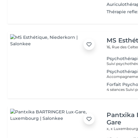
Auriculothéra
Thérapie refl
MS Esthé
16, Rue des Celt
Psychothérapi
Psychothérapi
Forfait Psych
Pantxika
Gare
x, x
Luxembourg