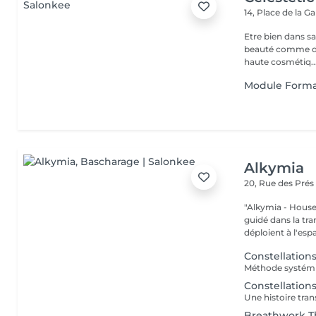
14, Place de la G
Etre bien dans sa
beauté comme de sa 
haute cosmétiq..
Module Forma
Alkymia
20, Rue des Pré
"Alkymia - House of
guidé dans la tr
déploient à l'espa
Constellations
Constellation
Breathwork T