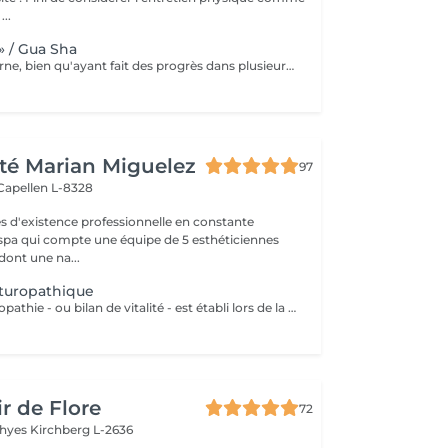
...
» / Gua Sha
La science moderne, bien qu'ayant fait des progrès dans plusieurs domaines: alimentaires, médical, psychologique... ne règle malheureusement pas encore tout ce dont l'être humain a besoin. C'est pour cette raison que nous nous tournons parfois vers le monde asiatique afin de dénicher certaines techniques ancestrales reconnues pour leurs bienfaits. L'une de ses tendances n'est autre que le massage « Gua Sha » popularisé par les célébrités et sportifs américains. Cette thérapie asiatique aide à soulager la douleur, nourrir la peau et même à faire une désintox totale de votre corps sans pour autant exploser votre budget. Le mot « Gua » signifie « gratter », le mot « Sha » quant à lui a plusieurs significations dépendant bien évidemment du contexte souhaité. Puisque c'est le coté médical qui nous intéresse, le mot « Sha » signifie déchets métaboliques pouvant dérégler le bon fonctionnement du flux sangin et énergétique, provoquant ainsi d'importantes douleurs. Nous pouvons donc traduire le terme « Gua Sha » par racler les toxines. Ce massage se fait à l'aide d'un outil aux bordures lisses. Loin d'être d'être un simple massage, le « Gua Sha » se rapproche d'avantage d'une désintoxication du corps par l'élimination des déchets et toxines, permettant ainsi la création de nouvelles cellules plus saines. Nous parlerons donc de régénération cellulaire. La plupart des scientifiques sont d'accords sur le fait que le Massage « Gua Sha » soulage les patients de façon rapide et effic
té Marian Miguelez
97
Capellen L-8328
s d'existence professionnelle en constante
 spa qui compte une équipe de 5 esthéticiennes
dont une na...
turopathique
Le bilan de naturopathie - ou bilan de vitalité - est établi lors de la première rencontre avec Esmeralda, naturopathe diplômée, qui sera en mesure de vous conseiller en: La Bromatologie : rééducation alimentaire Kinésiologie: (exercice physique) être bien dans son corps (diplômée en yoga kundalini et acharya yoga en cours) Psychologie être bien avec soi et les autres (relaxation, gestion du stress..)(redirection vers les praticiens compétents) Hydrologie : utilisation de l'eau froide ou chaude ou en alternance, douche, bain, hamman, sauna, enveloppements(ici à l'institut) Chirologie : les techniques manuelles (massage)(ici à l'institut) La Réflexologie : les techniques reflexes (ciblées sur le pied, oreille, nez et dos (ici, à l'institut) Pneumologie : les techniques respiratoires (inspirées du yoga, pranayama)(ici à l'institut) Phytologie : l'utilisation des plantes (ici à l'institut)
r de Flore
72
Thyes
Kirchberg L-2636