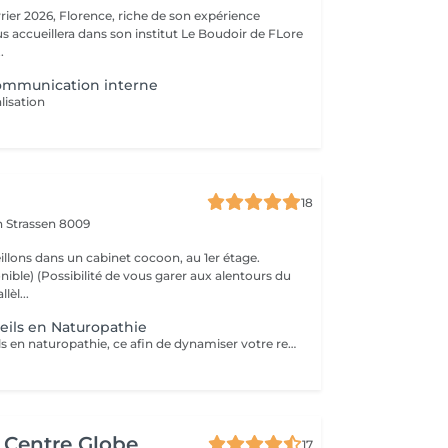
riche de son expérience
s accueillera dans son institut Le Boudoir de FLore
.
communication interne
lisation
18
on
Strassen 8009
llons dans un cabinet cocoon, au 1er étage.
r aux alentours du
lèl...
eils en Naturopathie
Ecoute et conseils en naturopathie, ce afin de dynamiser votre retour à la vitalité mentale et corporelle. (Anamnèse de votre mode de vie et de votre quotidien, et mise en place de votre plan "bien-être") Les conseils ou soins en naturopathie ne remplacent en aucun cas un traitement chez votre médecin. Chèque cadeau disponible (Montant de votre choix, celui-ci est à indiquer lors de votre demande) (Temps de séance facultatif)
c Centre Globe
17