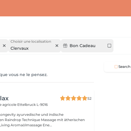
Choisir une localisation
Bon Cadeau
Clervaux
Search
 que vous ne le pensez.
lax
52
e agricole
Ettelbruck L-9016
ische und indische
n Raindrop Technique Massage mit ätherischen
Living Aromaölmassage Ene...