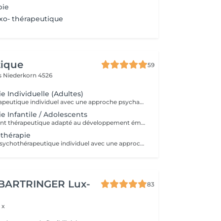
pie
exo- thérapeutique
tique
59
es
Niederkorn 4526
e Individuelle (Adultes)
Suivi psychothérapeutique individuel avec une approche psychanalytique, axé sur la connaissance de soi, l'élaboration émotionnelle, la réduction de l'anxiété et l'amélioration de la qualité de vie. SPM et Santé de la Femme Accompagnement thérapeutique axé sur la santé émotionnelle et hormonale de la femme, pouvant intégrer la psychothérapie et l'acupuncture.
e Infantile / Adolescents
Accompagnement thérapeutique adapté au développement émotionnel des enfants et des adolescents, avec un accent sur le comportement, les émotions et les liens familiaux. Éducation Sexuelle Émotionnelle Séances éducatives et thérapeutiques favorisant le développement sain de la sexualité, des émotions, des limites et de la communication. Prévention des Abus Sexuels Interventions psychoéducatives axées sur la prévention des abus sexuels, renforçant la conscience corporelle, émotionnelle et les stratégies de protection.
othérapie
4 séances Suivi psychothérapeutique individuel avec une approche psychanalytique, axé sur la connaissance de soi, l’élaboration émotionnelle, la réduction de l’anxiété et l’amélioration de la qualité de vie.
 BARTRINGER Lux-
83
 x