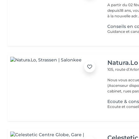
A partir du 02 février 2026, Florence, 
depuis18 ans, vou
à la nouvelle adr..
Conseils en 
Guidance et cana
Natura.Lo
105, route d’Arl
Nous vous accuei
(Ascenseur disponible) (Possibilité de vous gare
cabinet, rues paral
Ecoute & cons
Celesteti