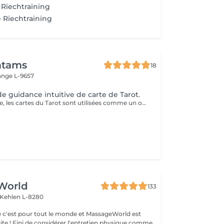
- Riechtraining
 Riechtraining
tams
18
ange L-9657
e guidance intuitive de carte de Tarot.
Lors d'une séance, les cartes du Tarot sont utilisées comme un outil de perception et d'intuition pour éclairer une situation de votre vie. Le tirage permet de mettre en lumière les énergies présentes, les blocages éventuels et les directions possibles. En une séance, vous pouvez poser une ou plusieurs questions précises afin d'obtenir une vision plus claire de votre chemin. Exemples de questions : Quelle direction prendre dans ma situation actuelle ? Que dois-je comprendre de cette période de ma vie ? Comment évoluer dans ma relation ? Qu'est-ce qui bloque mon avancée aujourd'hui ? Quelle énergie m'accompagne pour les prochains mois ? Les cartes n'imposent rien : elles révèlent des pistes, des prises de conscience et des possibilités. Une séance peut parfois apporter le déclic ou la compréhension qui change tout. Venez découvrir ce que les cartes ont à vous révéler.
World
133
Kehlen L-8280
 c'est pour tout le monde et MassageWorld est
physique comme