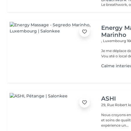
Energy M
Marinho
,
Luxembourg 16
Je me déplace dan
Vou até o local d
Calme interie
ASHI
29, Rue Robert kr
Nous croyons en u
et soins de qual
expérience un...