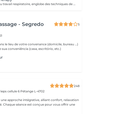
Le breathwork, ou travail respiratoire, englobe des techniques de respiration en conscience pour améliorer le bien-être physique, mental et spirituel. Ces techniques visent notamment à réduire le stress, à calmer le système nerveux autonome et à libérer des blocages émotionnels. Le breathwork comprend différentes méthodes et techniques de respiration. Souvent, on lui attribue un caractère spirituel. Il est toutefois toujours crucial de gérer et de percevoir sa propre respiration en conscience...
assage - Segredo
5
61
s le lieu de votre convenance (domicile, bureau ...)
e sua conveniência (casa, escritório, etc.)
ur
248
ieps cellule 6
Pétange L-4702
ne approche intégrative, alliant confort, relaxation
ité. Chaque séance est conçue pour vous offrir une