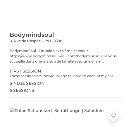
Bodymindsoul
0, Rue de Nospelt
Olm L-8398
BodymindSoul - Un salon avec âme et coeur.
https://www.bodymindsoul-you.com/bodymindsoul Je vous
accueille dans une maison de famille avec une cham...
FIRST SESSION
These sessions are individual and tailored to each of my clients, as we all have lived our own unique stories and have more to discover. Whether you're feeling low on courage, lost in your path, lacking focus and concentration, disconnected from your body, overwhelmed by fears that dictate your life, or constantly comparing yourself to others, these sessions are designed to assist you on your journey. Together, we find tools to restore emotional balance, achieve inner peace, and work towards your personal goals. How? -Breathing techniques - Visualisation - Specific moves - Reconnecting to your body - Self-reflection Each of the session is : - Language of your choice: English, French, German, Luxembourgish - 45-60 minutes - Structure: Recapping / Exchange & 15-30min Practice / Closing + Defining homework - Via zoom (if you dont have zoom we find an other solution) - Is confidential
SINLGE SESSION
5 SESSIONS