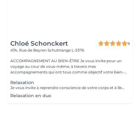
Chloé Schonckert
9
47A, Rue de Beyren
Schuttrange L-5376
ACCOMPAGNEMENT AU BIEN-ÊTRE Je vous invite pour un
voyage au cour de vous-même, à travers mes
accompagnements qui ont tous comme objectif votre bien-...
Relaxation
Je vous invite à reprendre conscience de votre corps et à libérer vos tensions, au cours d'une séance de relaxation guidée. Reconnectez-vous à vos émotions, vos envies et vos besoins, à travers la respiration, la visualisation et les vibrations magiques des bols chantants tibétains. Accordez-vous un moment de bien-être et laissez-vous porter par cette douce expérience.
Relaxation en duo