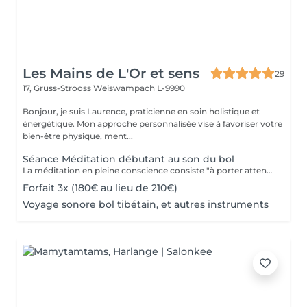
Les Mains de L'Or et sens
29
17, Gruss-Strooss
Weiswampach L-9990
Bonjour, je suis Laurence, praticienne en soin holistique et
énergétique. Mon approche personnalisée vise à favoriser votre
bien-être physique, ment...
Séance Méditation débutant au son du bol
La méditation en pleine conscience consiste "à porter attention à ce qui se passe, à l'instant où cela se passe et rien d'autre". Un précepte simple qui est pourtant difficile à mettre en uvre tant les pensées défilent sans cesse à l'esprit et peuvent nous épuiser lorsqu'elles sont orientées à ruminer des épisodes passés de notre vie, à résoudre les problèmes pratiques, ou à anticiper les échéances à venir. L'objectif de la méditation est de faire en sorte que ces pensées "perdent de leur puissance" durant un temps choisi. Les pensées deviennent un objet d'observation et peuvent être réinterrogées afin de sortir du mode pilotage automatique. Nous devenons ainsi plus conscients de notre propre vie.
Forfait 3x (180€ au lieu de 210€)
Voyage sonore bol tibétain, et autres instruments