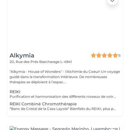
Alkymia
11
20, Rue des Prés
Bascharage L-4941
"Alkymia - House of Wonders" - l'Alchimie du Coeur! Un voyage
guidé dans la transformation intérieure. De nombreuses
thérapies se déploient à l'espac...
REIKI
Purification et harmonisation des différents niveaux de votre être physique, émotionnel, mental et spirituel.
REIKI Combiné Chromothérapie
*Banc de Cristal de la Casa Layola* Bienfaits du REIKI, plus purification des corps subtils de l'Être dans sa globalité, permet une meilleure connexion à soi, une relaxation intense, un meilleur ancrage et une clarté d'esprit...