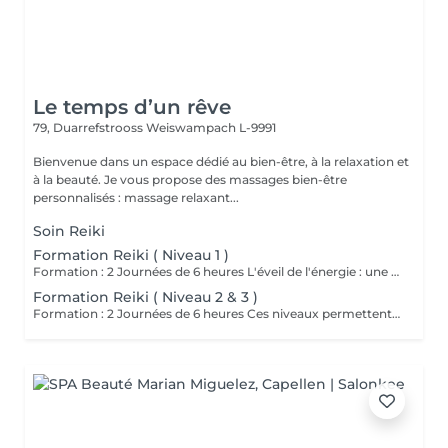
Le temps d’un rêve
79, Duarrefstrooss
Weiswampach L-9991
Bienvenue dans un espace dédié au bien-être, à la relaxation et
à la beauté. Je vous propose des massages bien-être
personnalisés : massage relaxant...
Soin Reiki
Formation Reiki ( Niveau 1 )
Formation : 2 Journées de 6 heures L'éveil de l'énergie : une initiation à l'énergie universelle du Reiki Usui. Ce 1er niveau permet d'apprendre à canaliser et transmettre l'énergie par imposition des mains, sur soi et sur autrui. La formation aborde les bases de la méthode traditionnelle de Mikao Usui, la purification énergétique, les auto-traitements et la découverte du centre intérieur. Cours en présentiel, théorique , pratique et initiation. Accessible a tous. Prévoir son pique nique.
Formation Reiki ( Niveau 2 & 3 )
Formation : 2 Journées de 6 heures Ces niveaux permettent d'approfondir la pratique énergétique à travers la découverte des symboles sacrés, le travail à distance et la guérison émotionnelle, tout en ouvrant la voie vers la maîtrise intérieure. Un voyage de transformation et de rayonnement, où l'énergie du Reiki devient une véritable voie de conscience et de paix intérieure. Initiation aux symboles Reiki Usui. Cours en présentiel, pratique et théorique. Attention accès uniquement si vous avez passez le niveau 1. Prévoir pique nique.