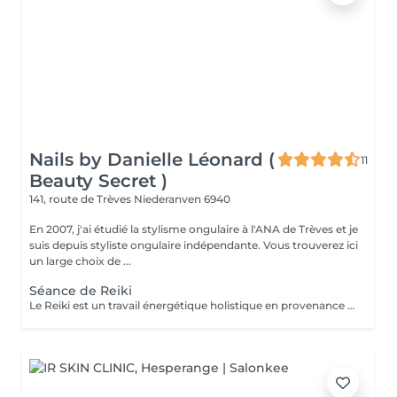
Nails by Danielle Léonard (
11
Beauty Secret )
141, route de Trèves
Niederanven 6940
En 2007, j'ai étudié la stylisme ongulaire à l'ANA de Trèves et je
suis depuis styliste ongulaire indépendante. Vous trouverez ici
un large choix de ...
Séance de Reiki
Le Reiki est un travail énergétique holistique en provenance du Japon. Par l'imposition des mains, le flux d'énergie dans le corps est harmonisé et les capacités d'auto-guérison sont activées.