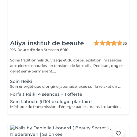
Aliya institut de beauté
35
196, Route d'Arlon
Strassen 8010
Soins traditionnels du visage et du corps, épilation, massages
aux pierres chaudes , extensions de faux cils , Pedicue , ongles
gel et semi-permanent,...
Soin Réiki
Soin énergétique d'origine japonaise, axée sur la relaxation et l'harmonisation du corps et de l'esprit. REI: universel KI: énergie vital Le praticien pose doucement les mains sur les différentes zones , il n'y a pas de manipulation ou de pression. Effets: -Réduction du stress et de l'anxiété -Sensation de calme et de lâcher prise -Aide à apaiser le mental -favorise l'endormissement -Aide à relâcher les tensions émotionnelles le réiki est une pratique douce qui vise surtout : -la détente -l'équilibre émotionnel -le bien-être global A faire seul ou en cure de 4 séances
Forfait Réiki 4 séances + 1 offerte
Soin Lahochi § Réflexologie plantaire
Méthode de transmission d'énergie par les mains La: lumière, amour HO: mouvement de l'énergie CHI: energie vitale Effets: -Diminue le stress -Procure un calme profond et durable -Aide à harmoniser le corps et l'esprit - Energie retrouvée - Favorise le lâcher-prise -Harmonisation des Chakras Couplé à la réflexologie plantaire c'est un soin qui apporte une relaxation complète et durable alliant les bienfaits du soin énergétique et ceux de la réflexologie . A faire seul ou en cure de 4 séances "Détente absolue "