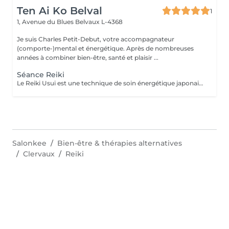
Ten Ai Ko Belval
1
1, Avenue du Blues
Belvaux L-4368
Je suis Charles Petit-Debut, votre accompagnateur
(comporte-)mental et énergétique. Après de nombreuses
années à combiner bien-être, santé et plaisir ...
Séance Reiki
Le Reiki Usui est une technique de soin énergétique japonaise, fondée par Mikao Usui au début du XXème siècle. Elle repose sur le principe de transmission de l'énergie universelle par imposition des mains pour favoriser la guérison et le bien-être. Les bienfaits du Reiki incluent l'harmonisation du corps et de l'esprit, la réduction du stress et la promotion de la relaxation pour une amélioration de la qualité du sommeil, le renforcement du système immunitaire et l'équilibrage des émotions. Le Reiki peut être utilisé pour soulager une douleur ponctuelle ou pour accompagner un traitement plus lourd.
Salonkee
Bien-être & thérapies alternatives
Clervaux
Reiki