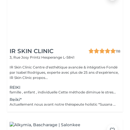
IR SKIN CLINIC
118
3, Rue Josy Printz
Hesperange L-5841
IR Skin Clinic Centre d'esthétique avancée & intégrative Fondé
par Isabel Rodrigues, experte avec plus de 25 ans d'expérience,
IR Skin Clinic propos...
REIKI
famille , enfant , individuelle Cette méthode diminue le stress, relâche les blocages émotionnels, calme les douleurs physiques, et vous amener à un bien-être général, ainsi qu'une paix intérieure. Libère les blocages énergétiques, renforce le système immunitaire, atténue la douleur et élimine les toxines du corps
Reiki*
Actuellement nous avant notre thérapeute holistic *Susana Ferreira, qui vient 1x par mois , téléphoner pour prendre rdv . famille , enfant , individuelle Libère les blocages énergétiques, renforce le système immunitaire, atténue la douleur et élimine les toxines du corps.