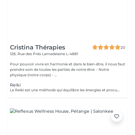
Cristina Thérapies
20
128, Rue des Prés
Lamadelaine L-4881
Pour pouvoir vivre en harmonie et dans le bien-être, il nous faut
prendre soin de toutes les parties de notre être: - Notre
physique (notre corps) - ...
Reiki
Le Reiki est une méthode qui équilibre les énergies et procure un apaisement physique, psychique et émotionnel. Lors d'une séance de Reiki (Rei signifie esprit-conscience, Ki signifie énergie-sensation), le praticien dirige l'énergie universelle vers les zones du corps qui en ont le plus besoin, faisant en sorte que l'énergie circule uniformément et harmonieusement. Une séance permet : d'apaiser le corps et l'esprit de procurer un sentiment de bien-être d'harmoniser la circulation de l'énergie de favoriser un état de relaxation de soutenir le potentiel de guérison de retrouver un sommeil réparateur retrouver une meilleure circulation sanguine réduire les douleurs physiques réduire le stress Les séances de reiki peuvent être pratiquées à titre préventif, ou en accompagnement des soins médicaux, mais ne peuvent en aucun cas, se substituer aux traitements médicaux. Paiement sur place en espèces.