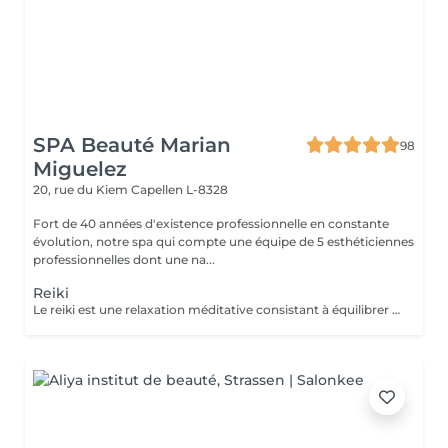
SPA Beauté Marian
98
Miguelez
20, rue du Kiem
Capellen L-8328
Fort de 40 années d'existence professionnelle en constante
évolution, notre spa qui compte une équipe de 5 esthéticiennes
professionnelles dont une na...
Reiki
Le reiki est une relaxation méditative consistant à équilibrer les énergies de la personne, pour qu'elle trouve un apaisement durable et profond au niveau de son corps, de son psychique et de son émotionnel. Elle utilise un toucher sur des points spécifiques du circuit énergétique du corps et favorise ainsi l'émergence des potentiels naturels solutionnant. Le praticien capte l'énergie universelle du cosmos et de la terre et la transmet au receveur par l'imposition des mains. L'énergie circule alors dans tout le corps du receveur : elle aligne, nettoie, équilibre, transforme, soigne ce qui peut l'être pendant le soin.Le Reiki agit sur la totalité de l'individu et donc sur ses indivisibles composantes mentale, physique, émotionnelle et spirituelle. Comment se déroule une séance Reiki ? Le receveur reste habillé, se déchausse et s'installe confortablement sur une table de massage. Le praticien pose légèrement ses mains sur les chakras (roues d'énergie) du receveur, pendant environ 3 minutes par position. Durant la première demi-heure, le receveur est couché sur le dos. Puis il se tourne sur le ventre. La séance est généralement accompagnée d'une musique douce et relaxante.