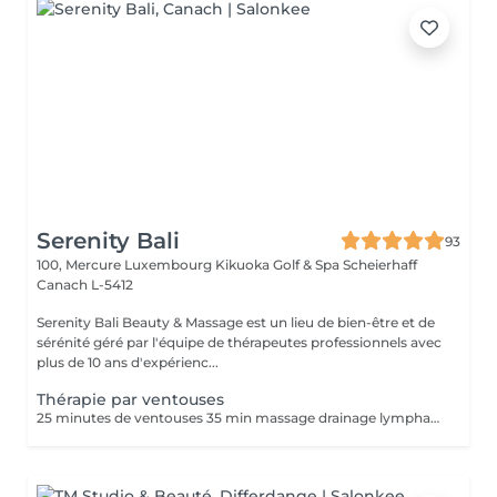
Serenity Bali
93
100, Mercure Luxembourg Kikuoka Golf & Spa Scheierhaff
Canach L-5412
Serenity Bali Beauty & Massage est un lieu de bien-être et de
sérénité géré par l'équipe de thérapeutes professionnels avec
plus de 10 ans d'expérienc...
Thérapie par ventouses
25 minutes de ventouses 35 min massage drainage lymphatique. Une forme ancienne de médecine alternative dans laquelle un thérapeute place des ventouses spéciales sur votre peau pendant quelques minutes pour créer une aspiration. Les gens l'obtiennent à de nombreuses fins, notamment pour soulager la douleur, l'inflammation, la circulation sanguine, la relaxation et le bien-être, et comme type de massage des tissus profonds.