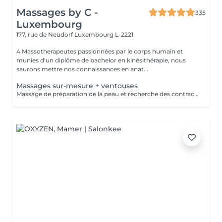
Massages by C -
335
Luxembourg
177, rue de Neudorf
Luxembourg L-2221
4 Massotherapeutes passionnées par le corps humain et
munies d'un diplôme de bachelor en kinésithérapie, nous
saurons mettre nos connaissances en anat...
Massages sur-mesure + ventouses
Massage de préparation de la peau et recherche des contractures suivis pas la pose des ventouses. Le vide est créé à l'aide d'une flamme, aucune sensation de chaud n'est ressentie durant le procédé et la technique est peu douloureuse. Le but de la cupping therapy est de soulager les tensions musculaires tout en promouvant la circulation sanguine et lymphatique.