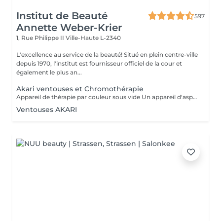
Institut de Beauté
597
Annette Weber-Krier
1, Rue Philippe II
Ville-Haute L-2340
L'excellence au service de la beauté! Situé en plein centre-ville
depuis 1970, l'institut est fournisseur officiel de la cour et
également le plus an...
Akari ventouses et Chromothérapie
Appareil de thérapie par couleur sous vide Un appareil d'aspiration - complété avec 21 couleurs (barre de couleurs Akari). APPLICATIONS En cosmétique, en massage, en physiothérapie et dans le domaine médical. AVANTAGE En raison du vide, de la levée sans pression, la circulation sanguine et la lymphe sont stimulées. Ce vide est constant, finement contrôlé et réglable. Il a un train doux. Cela signifie qu'il peut également être utilisé sur les zones les plus sensibles - cicatrices, contour des yeux, lèvres, zones douloureuses ... APPLICATIONS POSSIBLES EN COSMÉTIQUE, Pour resserrer et affiner le visage (rides autour des yeux et des lèvres), cou et décolleté les bras supérieurs , ventre , hanche , cellulite DANS LE MASSAGE, drainage , réflexologie , tissu conjonctif, le drainage lymphatique , compensation des méridiens , dans les blessures sportives Pour le post-traitement des opérations faciales Possibilité d'utiliser une pyramide de cristal de roche pour faire des stimulations de couleur.
Ventouses AKARI