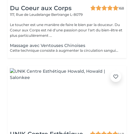
Du Coeur aux Corps
168
117, Rue de Leudelange
Bertrange L-8079
Le toucher est une manière de faire le bien par la douceur. Du
Coeur aux Corps est né d'une passion pour l'art du bien-être et
plus particulièrement ...
Massage avec Ventouses Chinoises
Cette technique consiste à augmenter la circulation sanguine. L'objectif est de créer un effet de succion qui favorisera la décongestion des tissus, l'évacuation des toxines et la mobilité des tissus. Prioritairement, cette pratique s'effectue sur le dos.