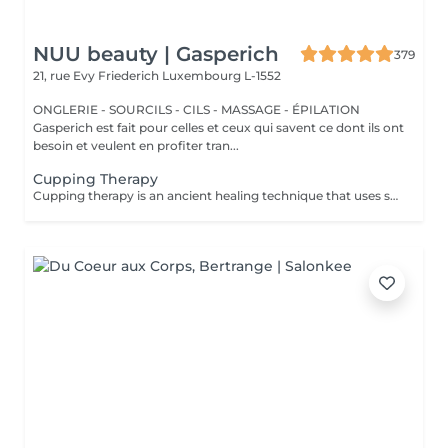
NUU beauty | Gasperich
379
21, rue Evy Friederich
Luxembourg L-1552
ONGLERIE - SOURCILS - CILS - MASSAGE - ÉPILATION
Gasperich est fait pour celles et ceux qui savent ce dont ils ont
besoin et veulent en profiter tran...
Cupping Therapy
Cupping therapy is an ancient healing technique that uses special cups to create gentle suction on the skin. This suction promotes blood flow, relieves muscle tension, reduces inflammation, and supports deep relaxation. The treatment can help release toxins, improve circulation, and ease chronic pain or stiffness. *Please note that cupping therapy could just be added to a massage service with includes back massage.