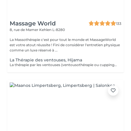
Massage World
133
8, rue de Mamer
Kehlen L-8280
La Massothérapie c'est pour tout le monde et MassageWorld
est votre atout réussite ! Fini de considérer l'entretien physique
comme un luxe réservé à ...
La Thérapie des ventouses, Hijama
La thérapie par les ventouses (ventousothérapie ou cupping) peut être employée pour divers problèmes de santé. Actuellement, elle est surtout utilisée pour soulager les douleurs musculosquelettiques. 'application des ventouses active fortement la circulation du sang et par le fait même, soulage la douleur. Jusqu'à récemment cette technique était très peu connue de la plupart des gens en occident. Depuis quelques années elle gagne en popularité. La thérapie par les ventouses est maintenant de plus en plus répendue. L'aspiration provoquée par les ventouses augmente considérablement la circulation sanguine au niveau des vaisseaux sanguins capillaires des muscles, tissus conjonctifs et des fascias. Elle améliore aussi la circulation lymphatique. Ainsi, elle libère la stagnation de Qi et de Sang dans les zones douloureuses. Cela a pour effet de diminuer les douleurs, les tensions, les contractions et les spasmes musculaires. De plus, le cupping favorise la guérison et permet d'éliminer plus rapidement l'acide lactique accumulé dans les muscles par l'effort physique. Le cupping est aussi utilisé pour chasser les pathogènes à l'extérieur du corps et dégager les voies respiratoires en cas de rhumes, grippes ou bronchites. Laissez-vous surprendre par cette technique millénaire.