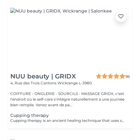
NUU beauty | GRIDX
96
4, Rue des Trois Cantons
Wickrange L-3980
COIFFURE - ONGLERIE - SOURCILS - MASSAGE GRIDX, c'est
l'endroit où le self-care s'intègre naturellement à une journée
bien remplie. Venez avant de pa...
Cupping therapy
Cupping therapy is an ancient healing technique that uses special cups to create gentle suction on the skin. This suction promotes blood flow, relieves muscle tension, reduces inflammation, and supports deep relaxation. The treatment can help release toxins, improve circulation, and ease chronic pain or stiffness. *Please note that cupping therapy could just be added to a massage service with includes back massage.