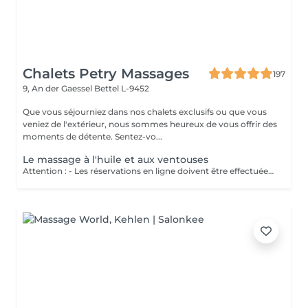
Chalets Petry Massages
197
9, An der Gaessel
Bettel L-9452
Que vous séjourniez dans nos chalets exclusifs ou que vous
veniez de l'extérieur, nous sommes heureux de vous offrir des
moments de détente. Sentez-vo...
Le massage à l'huile et aux ventouses
Attention : - Les réservations en ligne doivent être effectuées au moins 24 heures à l'avance. - Si vous souhaitez réserver un massage à court terme (moins de 24 heures à l'avance), veuillez appeler le +49 173 390 20 62. - Si vous devez annuler le massage, nous vous demandons de le faire au moins 24 heures à l'avance, sinon nous devrons facturer 70 % du prix des massages. - Les employés et les horaires peuvent être adaptés si nécessaire, après consultation avec vous. Traite d'abord les tissus cutanés et musculaires. Ensuite, les ventouses dénouent les blocages énergétiques. Ce massage dynamise le sang, améliore la microcirculation et favorise l'élimination des toxines. Perfectionne la souplesse et la qualité de peau, tonifiant l'épiderme.