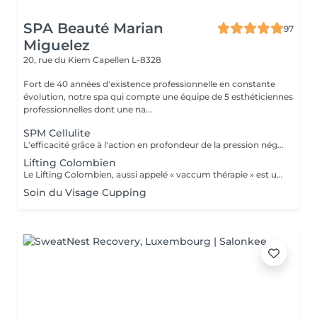
SPA Beauté Marian
97
Miguelez
20, rue du Kiem
Capellen L-8328
Fort de 40 années d'existence professionnelle en constante
évolution, notre spa qui compte une équipe de 5 esthéticiennes
professionnelles dont une na...
SPM Cellulite
L'efficacité grâce à l'action en profondeur de la pression négative. Technique originale du "palper - rouler" Drainage, régénération et raffermissement des tissus du visage, du buste et du corps. Pour tous types de peaux. Traitements spécifiques contre les vergetures, la cellulite et bien d'autres. Maîtriser peau d'orange, culotte de cheval et tissus conjonctif faible grâce au SPM Digital ! Le SPM le multi -talent dont on ne peut plus se passer. Raffermir et regalber la poitrine sans appel à la chirurgie, l'un des nombreux traitements spécifiques.
Lifting Colombien
Le Lifting Colombien, aussi appelé « vaccum thérapie » est une technique non chirurgicale, pratiquée à l'aide de ventouses qui exercent une aspiration pour casser les dépôts de cellulite et de graisse, éliminer les toxines, améliorer le drainage et restaurer l'élasticité de la peau.
Soin du Visage Cupping