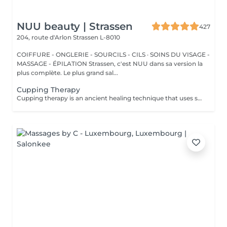
NUU beauty | Strassen
427
204, route d'Arlon
Strassen L-8010
COIFFURE - ONGLERIE - SOURCILS - CILS · SOINS DU VISAGE -
MASSAGE - ÉPILATION Strassen, c'est NUU dans sa version la
plus complète. Le plus grand sal...
Cupping Therapy
Cupping therapy is an ancient healing technique that uses special cups to create gentle suction on the skin. This suction promotes blood flow, relieves muscle tension, reduces inflammation, and supports deep relaxation. The treatment can help release toxins, improve circulation, and ease chronic pain or stiffness. *Please note that cupping therapy could just be added to a massage service with includes back massage.