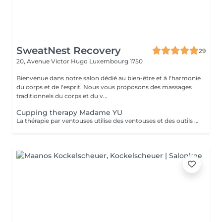
SweatNest Recovery
29
20, Avenue Victor Hugo
Luxembourg 1750
Bienvenue dans notre salon dédié au bien-être et à l'harmonie
du corps et de l'esprit. Nous vous proposons des massages
traditionnels du corps et du v...
Cupping therapy Madame YU
La thérapie par ventouses utilise des ventouses et des outils qui, par combustion, expulsent l'air de l'intérieur des ventouses, créant une pression négative qui permet aux ventouses d'adhérer aux points d'acupuncture ou à la surface de la peau où la thérapie par ventouses doit être effectuée, produisant ainsi une stimulation. Pour ce faire, à la fois en prévention et en traitement, la peau au niveau du site d'application des ventouses devient congestionnée et il y a stase sanguine Cupping therapy uses cups and tools employing combustion to expel air from inside the cups, creating negative pressure that causes the cups to adhere to acuponts or the skin surface where cupping is to be performed, thus producing stimulation,to achieve both prevention and treatment, the skin at the cupping site will become congested,and blood stasis.