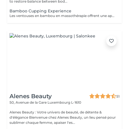
to restore balance between bod...
Bamboo Cupping Experience
Les ventouses en bambou en massothérapie offrent une approche naturelle, douce et non invasive pour le soin du corps Elles agissent en profondeur tout en respectant les tissus, sans provoquer de douleur ni de marques. Bienfaits principaux : Stimulent la microcirculation sanguine et améliorent l'oxygénation des tissus Favorisent la récupération musculaire et réduisent les tensions, notamment au niveau du dos et de la nuque Produisent un effet de drainage lymphatique, aidant à diminuer les dèmes Améliorent la tonicité et l'élasticité de la peau Induisent une relaxation profonde, bénéfique en cas de stress Grâce aux propriétés naturelles du bambou, le massage se caractérise par un glissement fluide et une pression maîtrisée, garantissant un soin confortable et non traumatique. Contre-indications : Affections cutanées inflammatoires, varices, hypertension artérielle sévère, fragilité vasculaire.
Alenes Beauty
51
50, Avenue de la Gare
Luxembourg L-1610
Alenes Beauty : Votre univers de beauté, de détente &
d'élégance Bienvenue chez Alenes Beauty, un lieu pensé pour
sublimer chaque femme, apaiser l'es...