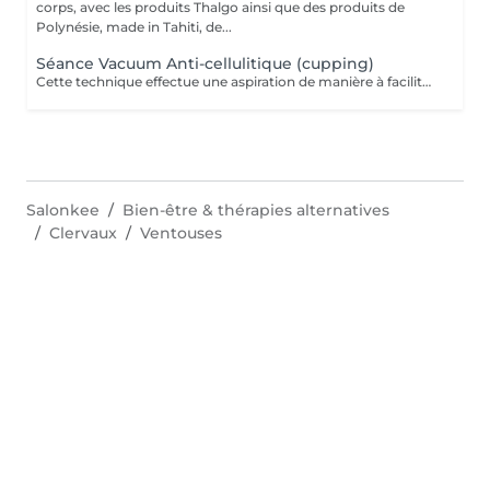
corps, avec les produits Thalgo ainsi que des produits de
Polynésie, made in Tahiti, de...
Séance Vacuum Anti-cellulitique (cupping)
Cette technique effectue une aspiration de manière à faciliter le drainage du liquide retenu dans les cellules et à favoriser la circulation sanguine. La combinaison de ces deux effets aide à extraire les adipocytes et favorise l'oxygénation des tissus. Pour cette raison, c'est un traitement recommandé contre la cellulite.
Salonkee
Bien-être & thérapies alternatives
Clervaux
Ventouses