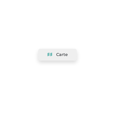
Carte
Société
Support
Équipe
&
Carrières
Référencer votre salon