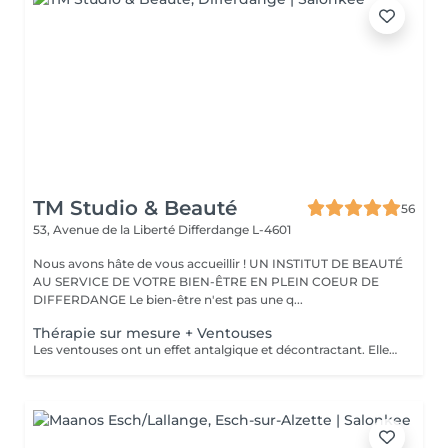
TM Studio & Beauté
56
53, Avenue de la Liberté
Differdange L-4601
Nous avons hâte de vous accueillir ! UN INSTITUT DE BEAUTÉ
AU SERVICE DE VOTRE BIEN-ÊTRE EN PLEIN COEUR DE
DIFFERDANGE Le bien-être n'est pas une q...
Thérapie sur mesure + Ventouses
Les ventouses ont un effet antalgique et décontractant. Elles sont recommandées pour soigner différentes lésions musculaires et articulaires : entorses bénignes, contractures, élongations, crampes, lombalgies, tendinites. Les traitement par ventouses sont combinés avec des massages local avec technique isolées et massage relaxant.