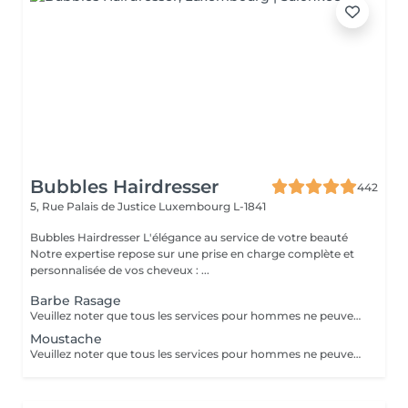
Bubbles Hairdresser
442
5, Rue Palais de Justice
Luxembourg L-1841
Bubbles Hairdresser L'élégance au service de votre beauté
Notre expertise repose sur une prise en charge complète et
personnalisée de vos cheveux : ...
Barbe Rasage
Veuillez noter que tous les services pour hommes ne peuvent PAS être réservés en ligne. Merci d'appeler ou de passer pour réserver ces derniers. Quiconque ne respecte pas cela et réserve un service pour femme à la place ou utilise le compte d'une femme pour bloquer du temps pour le service d'un homme sera bloqué de toutes les réservations futures.
Moustache
Veuillez noter que tous les services pour hommes ne peuvent PAS être réservés en ligne. Merci d'appeler ou de passer pour réserver ces derniers. Quiconque ne respecte pas cela et réserve un service pour femme à la place ou utilise le compte d'une femme pour bloquer du temps pour le service d'un homme sera bloqué de toutes les réservations futures.