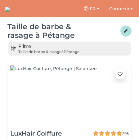
FR
Connexion
Taille de barbe &
rasage
à
Pétange
Filtre
Taille de barbe & rasage
à
Pétange
LuxHair Coiffure
295