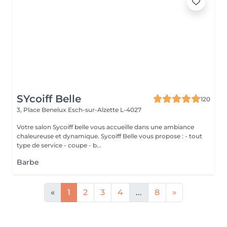
SYcoiff Belle
120
3, Place Benelux
Esch-sur-Alzette L-4027
Votre salon Sycoiff belle vous accueille dans une ambiance
chaleureuse et dynamique. Sycoiff Belle vous propose : - tout
type de service - coupe - b...
Barbe
«
1
2
3
4
...
8
»