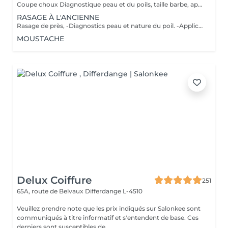
Coupe choux Diagnostique peau et du poils, taille barbe, application d'un pre shave ou huile de rasage, bain chaud, rasage contour avec mousse à l'ancienne, bain froid et pour finir soin pierre d'alun ou after shave et massage faciale
RASAGE À L'ANCIENNE
Rasage de près, -Diagnostics peau et nature du poil. -Application d'un pré shave ou huile de rasage. -Bain chaud avec vapothérapie aux huiles essentielles. -Premier passage de lames avec mousse à l'ancienne, rinçage de la peau, deuxième passage de lames, bain froid. -Soin avec pierre d'alun ou after shave. -Massage faciale.
MOUSTACHE
Delux Coiffure
251
65A, route de Belvaux
Differdange L-4510
Veuillez prendre note que les prix indiqués sur Salonkee sont
communiqués à titre informatif et s'entendent de base. Ces
derniers sont susceptibles de...