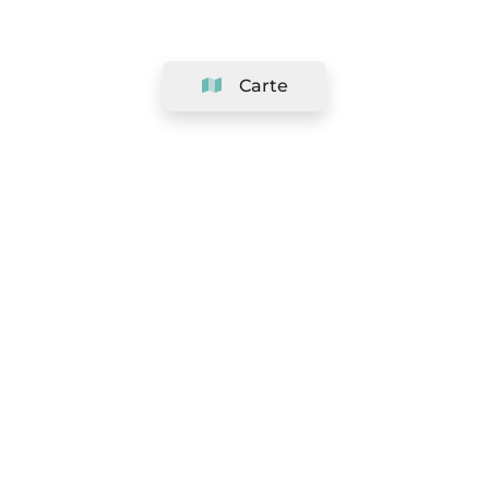
Carte
Société
Support
Équipe
&
Carrières
Référencer votre salon
Légal
Exercer le droit de rétractation
Conditions Générales