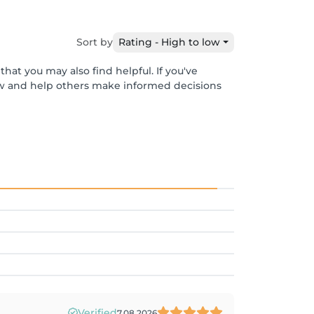
Sort by
Rating - High to low
hat you may also find helpful. If you've
ew and help others make informed decisions
Verified
7.08.2026