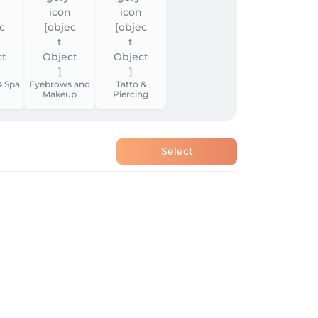
& Spa
Eyebrows and
Tatto &
Makeup
Piercing
Select