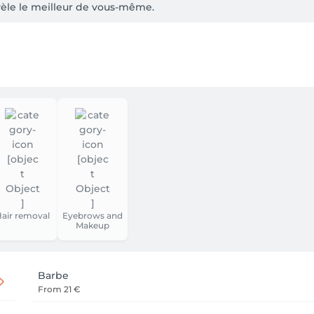
évèle le meilleur de vous-même. 

 (ou votre barbe) ce qu’il y a de mieux✨
air removal
Eyebrows and
Makeup
Barbe
From
21 €