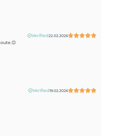
Verified
22.02.2026
coute.😊
Verified
19.02.2026