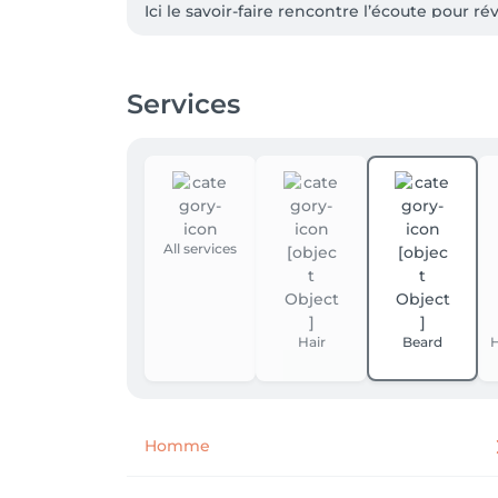
Ici le savoir-faire rencontre l’écoute pour r
Prenez rendez-vous et offrez à vous cheveux
Services
All services
Hair
Beard
H
Homme