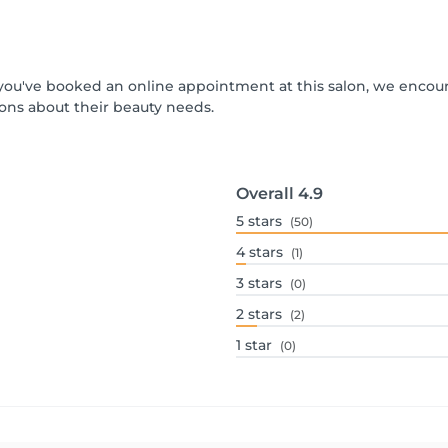
If you've booked an online appointment at this salon, we encou
ons about their beauty needs.
Overall
4.9
5
stars
(50)
4
stars
(1)
3
stars
(0)
2
stars
(2)
1
star
(0)