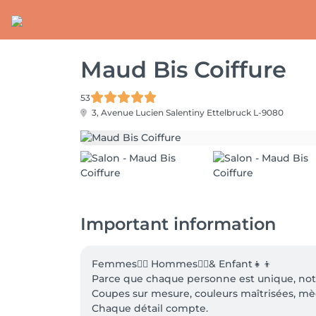
Maud Bis Coiffure
53
3, Avenue Lucien Salentiny
Ettelbruck L-9080
Important information
Femmes💇‍♀️ Hommes💇‍♂️& Enfant👧👦

Parce que chaque personne est unique, notr
Coupes sur mesure, couleurs maîtrisées, mèc
Chaque détail compte.
