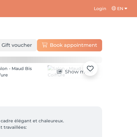
Login
EN
Gift voucher
Book appointment
Show more
adre élégant et chaleureux. 

ravaillées:
