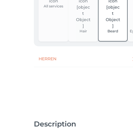
All services
Hair
Beard
E
HERREN
Description