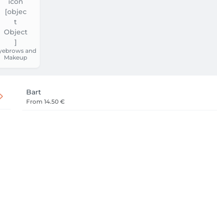
yebrows and
Makeup
Bart
From
14.50 €