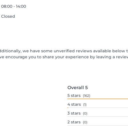
08:00 - 14:00
Closed
dditionally, we have some unverified reviews available below th
we encourage you to share your experience by leaving a revi
Overall
5
5
stars
(162)
4
stars
(1)
3
stars
(0)
2
stars
(0)