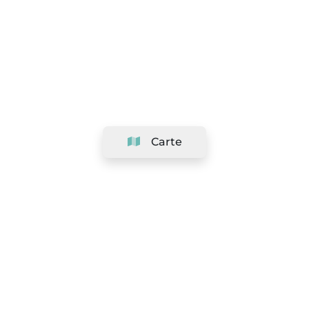
Carte
Société
Support
Équipe
&
Carrières
Référencer votre salon