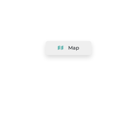
Map
Company
Support
Team
&
Careers
Information for salons
Legal