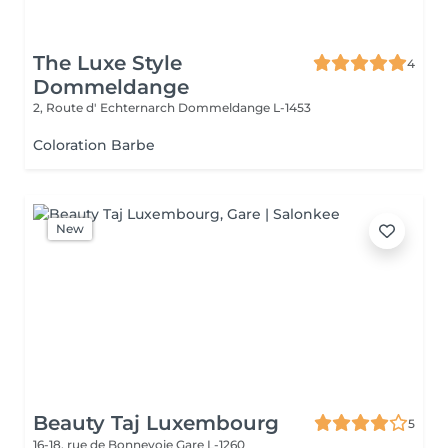
The Luxe Style
4
Dommeldange
2, Route d' Echternarch
Dommeldange L-1453
Coloration Barbe
New
Beauty Taj Luxembourg
5
16-18, rue de Bonnevoie
Gare L-1260