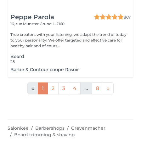
Peppe Parola
867
16, rue Munster
Grund L-2160
True creators with your listening, we adapt the trend of today
to your personality! We offer targeted and effective care for
healthy hair and of cours...
Beard
25
Barbe & Contour coupe Rasoir
«
1
2
3
4
...
8
»
Salonkee
Barbershops
Grevenmacher
Beard trimming & shaving