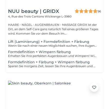
NUU beauty | GRIDX
96
4, Rue des Trois Cantons
Wickrange L-3980
HAARE - NÄGEL - AUGENBRAUEN - MASSAGE GRIDX ist der
Ort, an dem Self-Care ganz natürlich Teil eines größeren Tages
wird. Kommen Sie vor dem Besuch im...
Lift (Laminierung) + Formdefinition + Färbung
Wenn Sie nach einer neuen Möglichkeit suchen, Ihre Augenbrauen zu verbessern, brauchen Sie nicht weiter zu suchen als die Augenbrauenlifting-Behandlung! Während des Prozesses bedeckt die Spezialistin die Haare mit speziellen Zusammensetzungen für langanhaltendes Styling und Fixierung. Die Augenbrauenlaminierung geht mit einer Färbung einher. Das Ergebnis sind helle, ordentliche und gepflegte Augenbrauen, und die gewünschte Form bleibt lange Zeit unverändert. Wie wird das Augenbrauenlifting durchgeführt? - Beratung (um die perfekte Form und Farbe zu besprechen) - Vorbereitung (Augenbrauen werden gewaschen und markiert) - Augenbrauenstyling wird aufgetragen - Augenbrauenfixierung wird aufgetragen - zupfen (Überschüssige Haare werden mit einer Pinzette entfernt) - färben (Farbe oder Henna wird aufgetragen) - Produkte werden von den Augenbrauen entfernt - Antiseptikum und Creme werden aufgetragen - Augenbrauen werden in die gewünschte Position gebürstet Altersbeschränkungen: empfohlenes Mindestalter ab 16 Jahren. Empfehlungen nach dem Eingriff: die Augenbrauen 24 Stunden lang nicht waschen, keine Sauna besuchen und kein Make-up auftragen. Frequenz: einmal in 6-8 Wochen.
Formdefinition + Wimpern färbung
Erhalten Sie Ihre perfekten Augenbrauen und Wimpern! Wie wird die Form Definierung + Wimpern färben durchgeführt? - Beratung (um die perfekte Form und Farbe zu besprechen) - Vorbereitung (Augenbrauen werden gewaschen und markiert) - wachsen (Überschüssige Haare werden mit Wachs entfernt) - zupfen (Überschüssige Haare werden mit einer Pinzette entfernt) - Antiseptikum und Creme werden aufgetragen - Wimpern werden gewaschen - Augencreme wird aufgetragen - Klebeband und die Patches werden aufgetragen - färben - Klebeband und die Patches werden entfernt Altersbeschränkungen: empfohlenes Mindestalter ab 12 Jahren. Empfehlungen nach dem Eingriff: in den ersten 4 Stunden nach dem Eingriff keine Makeup-Produkte auf die Haut in der Nähe der Augenbrauen auftragen. Die Wimpern 24 Stunden nach dem Eingriff nicht nass machen. Frequenz: einmal in 3-4 Wochen.
Formdefinition + Färbung + Wimpern färbung
Sparen Sie morgens Zeit, lassen Sie Ihre Augenbrauen und Wimpern machen! Wie wird die Formgebung, das Färben Augenbrauen und Wimpern durchgeführt? - Beratung (um die perfekte Form und Farbe zu besprechen) - Vorbereitung (Augenbrauen werden gewaschen und markiert) - wachsen (Überschüssige Haare werden mit Wachs entfernt) - zupfen (Überschüssige Haare werden mit einer Pinzette entfernt) - färben (Farbe oder Henna wird aufgetragen) - Überschüssige Farbe wird entfernt - Antiseptikum und Creme werden aufgetragen - Wimpern werden gewaschen - Augencreme wird aufgetragen - Klebeband und die Patches werden aufgetragen - färben - Klebeband und die Patches werden entfernt Altersbeschränkungen: empfohlenes Mindestalter ab 14 Jahren. Empfehlungen nach dem Eingriff: die Augenbrauen und Wimpern vor 24 Stunden nicht nass machen und kein Make-up auftragen. Frequenz: einmal in 3-4 Wochen.