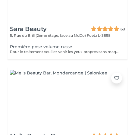
Sara Beauty
168
5, Rue du Brill (2ème étage, face au McDo)
Foetz L-3898
Première pose volume russe
Pour le traitement veuillez venir les yeux propres sans maquillage. Si vous avez déjà des extensions de cils choisissez d'abord l'option "Dépose des cils" puis "Première pose". Il est possible que vous soyez allergique à la colle, et les esthéticiennes ne peuvent pas savoir à l'avance s'il y a une allergie avant qu'elle ne se manifeste. Les réactions allergiques surviennent généralement après 3 ou 4 heures et peuvent inclure des picotements, des démangeaisons et un possible gonflement des yeux. Si des rougeurs apparaissent après le traitement, vous pourriez simplement être sensible à la colle, mais ce n'est pas nécessairement une allergie. Attendez un jour, si la situation ne s'améliore pas, il pourrait s'agir d'une allergie à la colle, et il est alors recommandé de retirer les cils. Il est important de noter que l'esthéticienne n'est pas responsable de l'allergie, et le retrait des cils peut résoudre le problème.