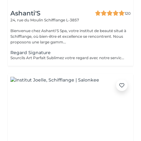
Ashanti'S
120
24, rue du Moulin
Schifflange L-3857
Bienvenue chez Ashanti'S Spa, votre institut de beauté situé à
Schifflange, où bien-être et excellence se rencontrent. Nous
proposons une large gamm...
Regard Signature
Sourcils Art Parfait Sublimez votre regard avec notre service Art Parfait : une approche précise et personnalisée pour des sourcils parfaitement dessinés et harmonieux. Chaque prestation comprend : Mise en forme des sourcils selon la morphologie du visage Épilation douce pour un contour net et naturel Stylisme du sourcil pour un effet équilibré et élégant Possibilité de teinture pour intensifier la couleur et structurer le regard Résultat : un regard sublimé, des sourcils parfaitement dessinés et un effet naturel et durable