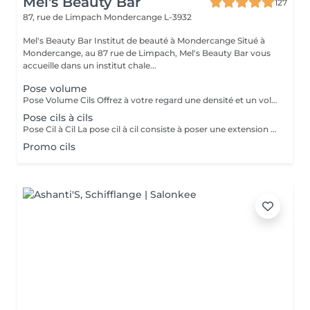
Mel's Beauty Bar
127
87, rue de Limpach
Mondercange L-3932
Mel's Beauty Bar Institut de beauté à Mondercange Situé à
Mondercange, au 87 rue de Limpach, Mel's Beauty Bar vous
accueille dans un institut chale...
Pose volume
Pose Volume Cils Offrez à votre regard une densité et un volume exceptionnels avec notre pose de cils volume. Cette technique consiste à poser plusieurs extensions de cils très légères sur chaque cil naturel, créant ainsi un effet plus fourni et spectaculaire. Idéale pour celles qui recherchent un regard intense et dramatique tout en conservant un aspect naturel et élégant. Le volume est personnalisable selon vos préférences, pour un résultat parfaitement adapté à vos yeux.
Pose cils à cils
Pose Cil à Cil La pose cil à cil consiste à poser une extension de cil sur chaque cil naturel, créant ainsi un effet allongeant et discret. Cette méthode donne un résultat naturel et élégant, parfait pour celles qui souhaitent intensifier leur regard sans effet trop chargé. Idéale pour un look raffiné et une tenue longue durée.
Promo cils