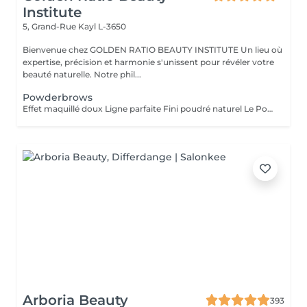
Institute
5, Grand-Rue
Kayl L-3650
Bienvenue chez GOLDEN RATIO BEAUTY INSTITUTE Un lieu où
expertise, précision et harmonie s'unissent pour révéler votre
beauté naturelle. Notre phil...
Powderbrows
Effet maquillé doux Ligne parfaite Fini poudré naturel Le Powder Brows, aussi appelé « technique d'ombrage » ou shading full, est une méthode de maquillage semi-permanent qui crée un effet de sourcils maquillés au crayon ou à la poudre, tout en restant subtil et aérien. Contrairement au microblading (effet poil à poil), cette technique utilise une pigmentation en dégradé, plus dense vers la queue du sourcil et plus légère à la tête, pour un résultat fondu, structuré et sans démarcation. Idéal pour : les peaux grasses ou matures (où le microblading tient moins bien), celles qui aiment un effet maquillé sans effort, redonner de la densité à des sourcils trop épilés ou décolorés. Résultat : des sourcils nets, symétriques, doux et élégants sans maquillage, tous les jours. Tenue : 1 à 2 ans selon le type de peau et les soins apportés.
Arboria Beauty
393