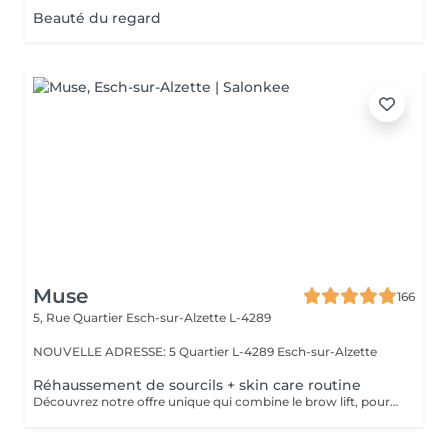
Beauté du regard
Muse
166
5, Rue Quartier
Esch-sur-Alzette L-4289
NOUVELLE ADRESSE: 5 Quartier L-4289 Esch-sur-Alzette
Réhaussement de sourcils + skin care routine
Découvrez notre offre unique qui combine le brow lift, pour des sourcils magnifiquement liftés, et notre routine de soins de la peau personnalisée. Pendant que vous profitez de l'effet transformateur du brow lift sur vos sourcils, notre équipe prendra soin de votre visage en effectuant un double nettoyage, une exfoliation douce, une infusion de sérum nourrissant et l'application d'un masque facial sur mesure. Vous bénéficiez ainsi d'une expérience complète de beauté et de détente, avec des sourcils parfaitement sculptés et une peau éclatante.