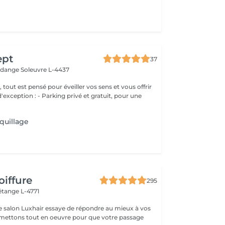
ept
37
erdange
Soleuvre L-4437
, tout est pensé pour éveiller vos sens et vous offrir
g privé et gratuit, pour une
quillage
oiffure
295
étange L-4771
e salon Luxhair essaye de répondre au mieux à vos