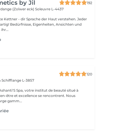
tics by Jil
192
erdange (Zolwer eck)
Soleuvre L-4437
Kettner - dir Sprache der Haut verstehen. Jeder
gartig! Bedürfnisse, Eigenheiten, Ansichten und
ihr...
p
120
n
Schifflange L-3857
e institut de beauté situé à
en-être et excellence se rencontrent. Nous
arge gamm...
riée