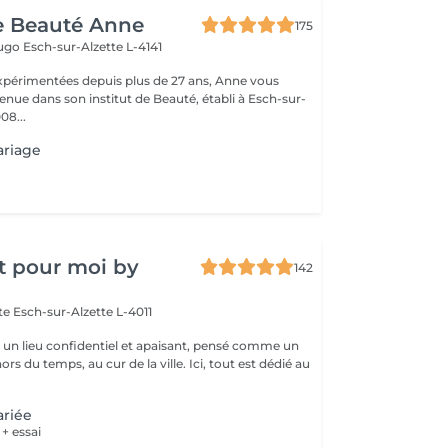
de Beauté Anne
175
Hugo
Esch-sur-Alzette L-4141
xpérimentées depuis plus de 27 ans, Anne vous
enue dans son institut de Beauté, établi à Esch-sur-
08...
ariage
t pour moi by
142
tte
Esch-sur-Alzette L-4011
st un lieu confidentiel et apaisant, pensé comme un
rs du temps, au cur de la ville. Ici, tout est dédié au
ariée
 + essai