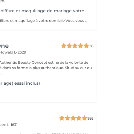
e...
iffure et maquillage de mariage votre
MOMENT VIP Coiffure et maquillage à votre domicile Vous vous mariez bientôt ??? Félicitations ! Pour que ce jour soit unique et parfait,laissez-nous prendre soin de vous. Inoubliable: Votre Moment d'Exception"Votre mariage est bien plus qu'un simple événement - c'est un chapitre magique dans l'histoire de votre vie. Chez nous, nous célébrons votre unicité et mettons en valeur votre beauté naturelle pour faire de ce jour le plus mémorable de votre vie. Votre Beauté, Notre Priorité: Parce que vous êtes la personne la plus importante pour ce moment d'exception, notre équipe dévouée de coiffeurs et de maquilleurs met tout en uvre pour vous sublimer, en accord avec votre style personnel et votre vision pour le grand jour. Coiffure de Rêve: De la sophistication classique à l'audace moderne, nous créons des coiffures qui capturent l'essence de votre personnalité et complètent à la perfection votre tenue de mariée, vous faisant rayonner de confiance et d'élégance. Maquillage Élégant: Avec une touche experte, notre équipe de maquilleurs vous offre un look qui met en valeur votre beauté naturelle tout en résistant aux larmes de joie et en vous assurant une allure impeccable tout au long de la journée. Votre Moment, parce que ce jour vous appartient, nous vous offrons un moment de luxe et d'intimité où vous pouvez vous détendre et vous préparer en toute sérénité, sachant que vous êtes entre de bonnes mains. Laissez -nous vous aider à créer des souvenirs inoubliables
One
28
Howald L-2529
uthentic Beauty Concept est né de la volonté de
é dans sa forme la plus authentique. Situé au cur du
..
iage( essai inclus)
993
are L-1631