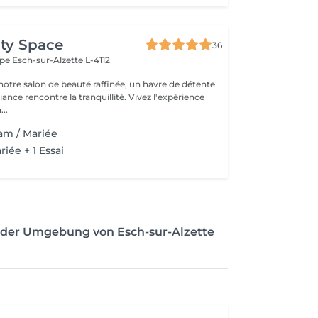
ty Space
36
ope
Esch-sur-Alzette L-4112
otre salon de beauté raffinée, un havre de détente
nce rencontre la tranquillité. Vivez l'expérience
..
am / Mariée
iée + 1 Essai
 der Umgebung von Esch-sur-Alzette