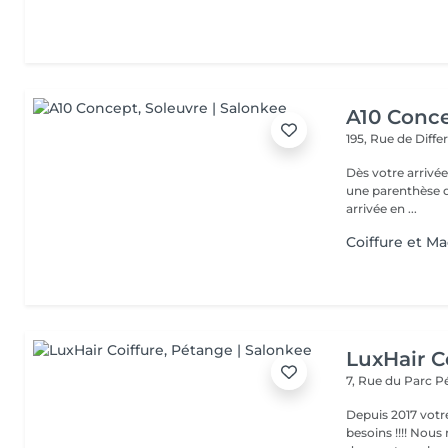
A10 Conc
195, Rue de Diff
Dès votre arrivée
une parenthèse d'exception : - Parkin
arrivée en ...
Coiffure et Ma
LuxHair C
7, Rue du Parc
P
Depuis 2017 votr
besoins !!!! Nous mettons tout en oeuvre pour que votre passage