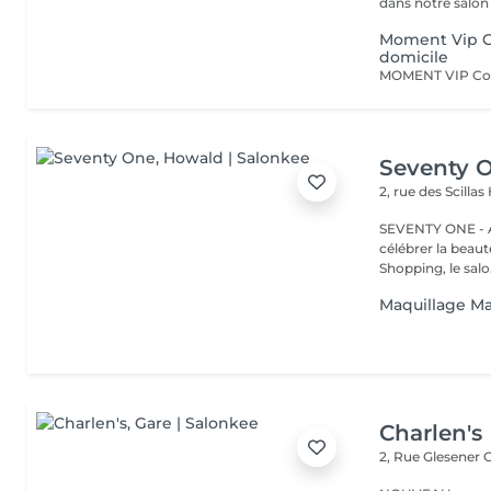
dans notre salon r
Moment Vip Co
domicile
Seventy 
2, rue des Scillas
SEVENTY ONE - A
célébrer la beaut
Shopping, le salo.
Maquillage Mar
Charlen's
2, Rue Glesener
G