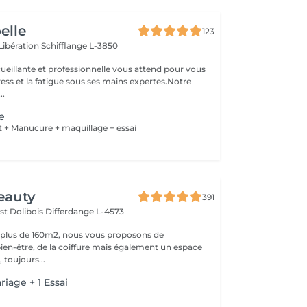
oelle
123
 Libération
Schifflange L-3850
ueillante et professionnelle vous attend pour vous
stress et la fatigue sous ses mains expertes.Notre
..
ge
t + Manucure + maquillage + essai
eauty
391
st Dolibois
Differdange L-4573
 plus de 160m2, nous vous proposons de
bien-être, de la coiffure mais également un espace
 toujours...
iage + 1 Essai