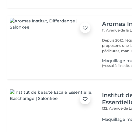
Aromas In
11, Avenue de la 
Depuis 2012, l'éq
proposons une la
pédicures, manucu
Maquillage ma
Institut 
Essentiell
132, Avenue de
Maquillage ma