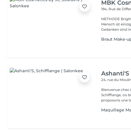
MBK Cosme
194, Rue de Diff
METHODE Brigitte 
Mensch ist einzi
Gedanken sind in 
Braut Make-u
Ashanti'S
24, rue du Mouli
Bienvenue chez Ashanti'S Spa, votr
Schifflange, où bi
proposons une l
Maquillage Ma