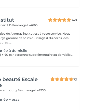
stitut
340
Liberté
Differdange L-4660
uipe de Aromas institut est à votre service. Nous
rge gamme de soins du visage & du corps, des
res, ...
riée à domicile
(+essai à l'institut) + 40 par personne supplémentaire au domicile de la mariée pour un maquillage le jour de la cérémonie Nous vous prions de bien vouloir respecter votre rendez-vous. En prenant rendez-vous, vous occupez une place, dont une autre personne aurait éventuellement besoin. Tout rendez-vous non annulé 24h en avance, est susceptible d'être facturé. (Si vous ne pouvez pas vous présenter à votre RDV, proposez-le éventuellement à un proche ou à un ami) Toute l'équipe de Aromas Institut vous remercie pour votre respect et votre compréhension.
de beauté Escale
73
e
 Luxembourg
Bascharage L-4950
riée + essai