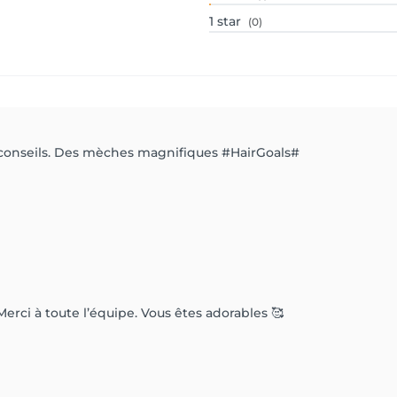
1
star
(0)
s conseils. Des mèches magnifiques #HairGoals#
erci à toute l’équipe. Vous êtes adorables 🥰