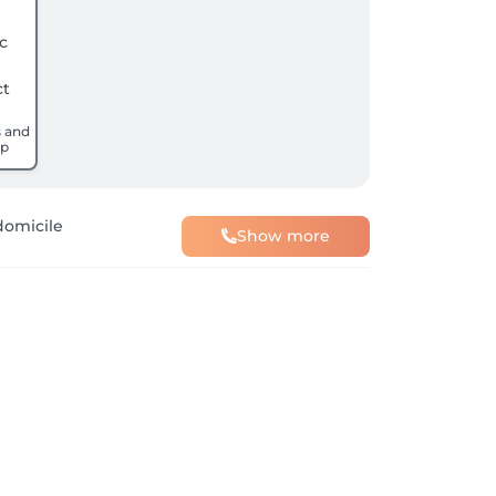
 and
p
domicile
Show more