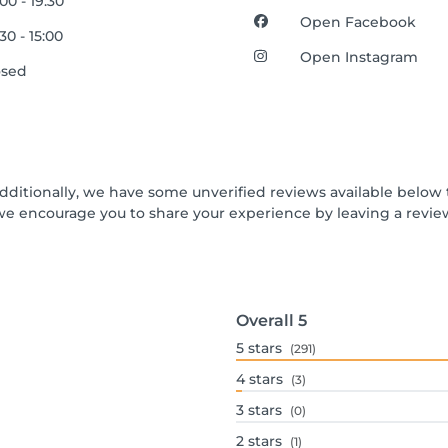
00 - 19:30
Open Facebook
30 - 15:00
Open Instagram
osed
Additionally, we have some unverified reviews available below t
we encourage you to share your experience by leaving a revi
Overall
5
5
stars
(291)
4
stars
(3)
3
stars
(0)
2
stars
(1)