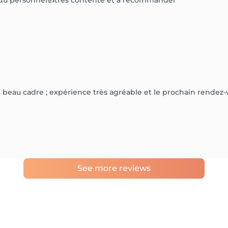
t du personnel👍très contente et à recommander
beau cadre ; expérience très agréable et le prochain rendez-vo
See more reviews