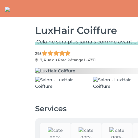
LuxHair Coiffure
Cela ne sera plus jamais comme avant...
295
7, Rue du Parc
Pétange L-4771
Services