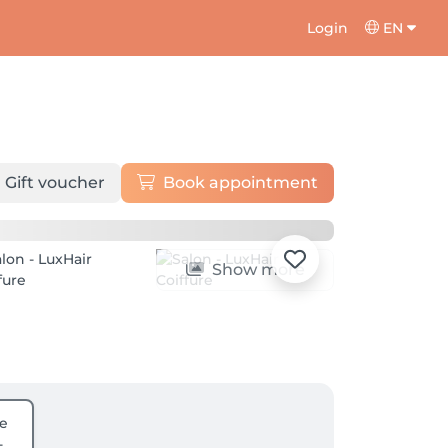
Login
EN
Gift voucher
Book appointment
Show more