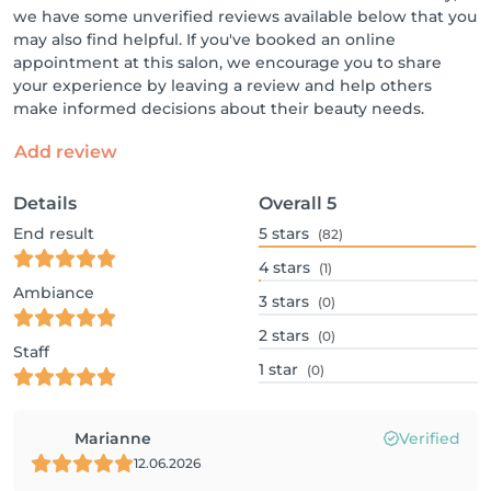
we have some unverified reviews available below that you
may also find helpful. If you've booked an online
appointment at this salon, we encourage you to share
your experience by leaving a review and help others
make informed decisions about their beauty needs.
Add review
Details
Overall
5
End result
5
stars
(82)
4
stars
(1)
Ambiance
3
stars
(0)
2
stars
(0)
Staff
1
star
(0)
Marianne
Verified
12.06.2026