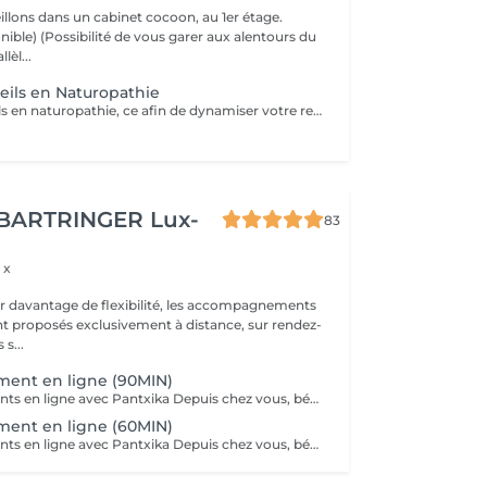
llons dans un cabinet cocoon, au 1er étage.
r aux alentours du
lèl...
eils en Naturopathie
Ecoute et conseils en naturopathie, ce afin de dynamiser votre retour à la vitalité mentale et corporelle. (Anamnèse de votre mode de vie et de votre quotidien, et mise en place de votre plan "bien-être") Les conseils ou soins en naturopathie ne remplacent en aucun cas un traitement chez votre médecin. Chèque cadeau disponible (Montant de votre choix, celui-ci est à indiquer lors de votre demande) (Temps de séance facultatif)
 BARTRINGER Lux-
83
 x
rir davantage de flexibilité, les accompagnements
t proposés exclusivement à distance, sur rendez-
s s...
nt en ligne (90MIN)
Accompagnements en ligne avec Pantxika Depuis chez vous, bénéficiez d'un accompagnement sur-mesure pour retrouver équilibre et sérénité. Chaque séance commence par une anamnèse pour comprendre votre parcours, vos besoins et vos attentes. Parce que chaque personne est unique, l'accompagnement est entièrement personnalisé. EFT (Emotional Freedom Techniques) : Libérez-vous des blocages émotionnels, du stress et des croyances limitantes grâce à cette technique de libération des émotions. IEP (Intention-Based Energy Process - Steve Wells) : Une approche puissante pour travailler sur vos résistances inconscientes et renforcer votre résilience. Reiki : Recevez une harmonisation énergétique à distance pour apaiser le corps et l'esprit. Réflexologie palmaire : Stimulez les points réflexes des mains pour favoriser le bien-être général. Comment ça marche ? Prenez rendez-vous en ligne. Recevez un lien Zoom après votre réservation. Connectez-vous à l'heure convenue pour votre séance. Où que vous soyez, je vous accompagne avec bienveillance et efficacité. Réservez votre séance dès maintenant Pantxika
nt en ligne (60MIN)
Accompagnements en ligne avec Pantxika Depuis chez vous, bénéficiez d'un accompagnement sur-mesure pour retrouver équilibre et sérénité. Chaque séance commence par une anamnèse pour comprendre votre parcours, vos besoins et vos attentes. Parce que chaque personne est unique, l'accompagnement est entièrement personnalisé. EFT (Emotional Freedom Techniques) : Libérez-vous des blocages émotionnels, du stress et des croyances limitantes grâce à cette technique de libération des émotions. IEP (Intention-Based Energy Process - Steve Wells) : Une approche puissante pour travailler sur vos résistances inconscientes et renforcer votre résilience. Reiki : Recevez une harmonisation énergétique à distance pour apaiser le corps et l'esprit. Réflexologie palmaire : Stimulez les points réflexes des mains pour favoriser le bien-être général. Comment ça marche ? Prenez rendez-vous en ligne. Recevez un lien Zoom après votre réservation. Connectez-vous à l'heure convenue pour votre séance. Où que vous soyez, je vous accompagne avec bienveillance et efficacité. Réservez votre séance dès maintenant Pantxika