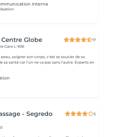
communication interne
lisation
c Centre Globe
17
are
Gare L-1616
 peau, soigner son corps, c'est se soucier de sa
santé car l'un ne va pas sans l'autre. Experts en
.
tion
assage - Segredo
5
61