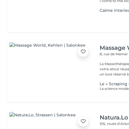
I come to the loc
Calme interie
Massage 
8, rue de Mamer
La Massothérapie
votre atout réussite ! Fini de considérer l'entretien 
un luxe réservé à 
Le « Scraping 
Natura.Lo
105, route d’Arl