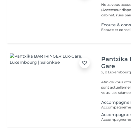
Nous vous accuei
(Ascenseur disponible) (Possibilité de vous gare
cabinet, rues paral
Ecoute & cons
Pantxika
Gare
x, x
Luxembourg
Afin de vous off
sont actuellemen
vous. Les séance
Accompagneme
Accompagneme