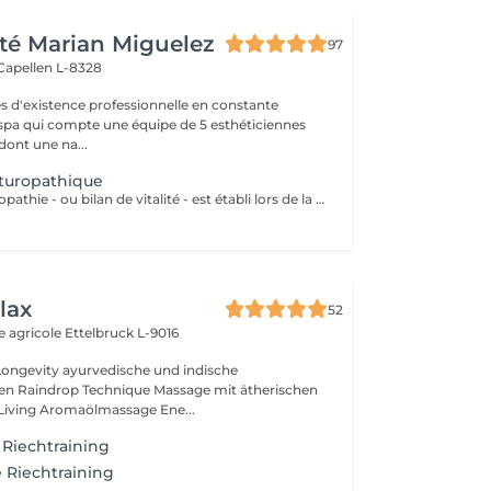
té Marian Miguelez
97
Capellen L-8328
s d'existence professionnelle en constante
 spa qui compte une équipe de 5 esthéticiennes
dont une na...
turopathique
Le bilan de naturopathie - ou bilan de vitalité - est établi lors de la première rencontre avec Esmeralda, naturopathe diplômée, qui sera en mesure de vous conseiller en: La Bromatologie : rééducation alimentaire Kinésiologie: (exercice physique) être bien dans son corps (diplômée en yoga kundalini et acharya yoga en cours) Psychologie être bien avec soi et les autres (relaxation, gestion du stress..)(redirection vers les praticiens compétents) Hydrologie : utilisation de l'eau froide ou chaude ou en alternance, douche, bain, hamman, sauna, enveloppements(ici à l'institut) Chirologie : les techniques manuelles (massage)(ici à l'institut) La Réflexologie : les techniques reflexes (ciblées sur le pied, oreille, nez et dos (ici, à l'institut) Pneumologie : les techniques respiratoires (inspirées du yoga, pranayama)(ici à l'institut) Phytologie : l'utilisation des plantes (ici à l'institut)
lax
52
e agricole
Ettelbruck L-9016
ische und indische
n Raindrop Technique Massage mit ätherischen
Living Aromaölmassage Ene...
- Riechtraining
 Riechtraining