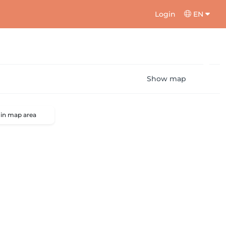
Login
EN
Show map
 in map area