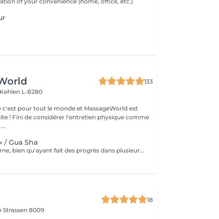
ation of your convenience (home, office, etc.)
ur
World
133
Kehlen L-8280
 c'est pour tout le monde et MassageWorld est
physique comme
...
» / Gua Sha
La science moderne, bien qu'ayant fait des progrès dans plusieurs domaines: alimentaires, médical, psychologique... ne règle malheureusement pas encore tout ce dont l'être humain a besoin. C'est pour cette raison que nous nous tournons parfois vers le monde asiatique afin de dénicher certaines techniques ancestrales reconnues pour leurs bienfaits. L'une de ses tendances n'est autre que le massage « Gua Sha » popularisé par les célébrités et sportifs américains. Cette thérapie asiatique aide à soulager la douleur, nourrir la peau et même à faire une désintox totale de votre corps sans pour autant exploser votre budget. Le mot « Gua » signifie « gratter », le mot « Sha » quant à lui a plusieurs significations dépendant bien évidemment du contexte souhaité. Puisque c'est le coté médical qui nous intéresse, le mot « Sha » signifie déchets métaboliques pouvant dérégler le bon fonctionnement du flux sangin et énergétique, provoquant ainsi d'importantes douleurs. Nous pouvons donc traduire le terme « Gua Sha » par racler les toxines. Ce massage se fait à l'aide d'un outil aux bordures lisses. Loin d'être d'être un simple massage, le « Gua Sha » se rapproche d'avantage d'une désintoxication du corps par l'élimination des déchets et toxines, permettant ainsi la création de nouvelles cellules plus saines. Nous parlerons donc de régénération cellulaire. La plupart des scientifiques sont d'accords sur le fait que le Massage « Gua Sha » soulage les patients de façon rapide et effic
18
on
Strassen 8009