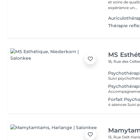
et soins de qual
expérience un...
Auriculothéra
Thérapie refl
MS Esthé
16, Rue des Celt
Psychothérapi
Psychothérapi
Forfait Psych
Mamytam
13, Rue Delt
Harl