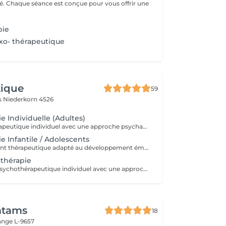
ité. Chaque séance est conçue pour vous offrir une
pie
exo- thérapeutique
tique
59
es
Niederkorn 4526
e Individuelle (Adultes)
Suivi psychothérapeutique individuel avec une approche psychanalytique, axé sur la connaissance de soi, l'élaboration émotionnelle, la réduction de l'anxiété et l'amélioration de la qualité de vie. SPM et Santé de la Femme Accompagnement thérapeutique axé sur la santé émotionnelle et hormonale de la femme, pouvant intégrer la psychothérapie et l'acupuncture.
e Infantile / Adolescents
Accompagnement thérapeutique adapté au développement émotionnel des enfants et des adolescents, avec un accent sur le comportement, les émotions et les liens familiaux. Éducation Sexuelle Émotionnelle Séances éducatives et thérapeutiques favorisant le développement sain de la sexualité, des émotions, des limites et de la communication. Prévention des Abus Sexuels Interventions psychoéducatives axées sur la prévention des abus sexuels, renforçant la conscience corporelle, émotionnelle et les stratégies de protection.
othérapie
4 séances Suivi psychothérapeutique individuel avec une approche psychanalytique, axé sur la connaissance de soi, l’élaboration émotionnelle, la réduction de l’anxiété et l’amélioration de la qualité de vie.
tams
18
ange L-9657