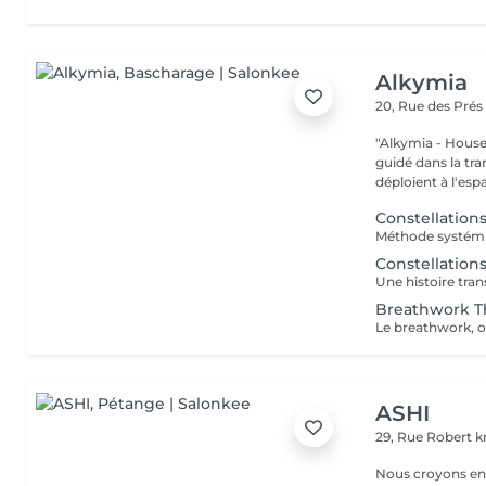
Alkymia
20, Rue des Pré
"Alkymia - House of
guidé dans la tr
déploient à l'espa
Constellations
Constellation
Breathwork T
ASHI
29, Rue Robert kr
Nous croyons en u