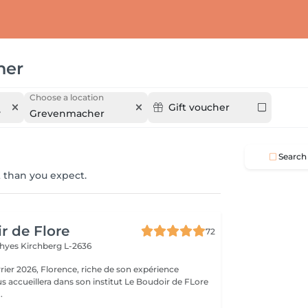
her
Choose a location
Gift voucher
y
Grevenmacher
Search
 than you expect.
r de Flore
72
Thyes
Kirchberg L-2636
riche de son expérience
s accueillera dans son institut Le Boudoir de FLore
.