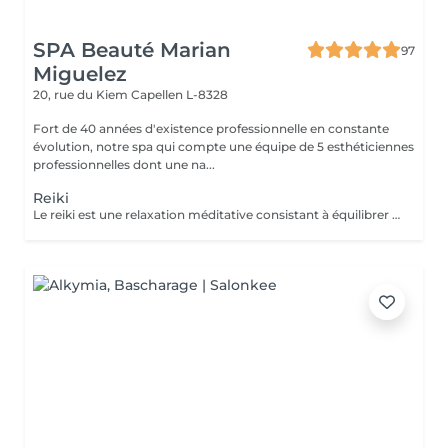
SPA Beauté Marian
97
Miguelez
20, rue du Kiem
Capellen L-8328
Fort de 40 années d'existence professionnelle en constante
évolution, notre spa qui compte une équipe de 5 esthéticiennes
professionnelles dont une na...
Reiki
Le reiki est une relaxation méditative consistant à équilibrer les énergies de la personne, pour qu'elle trouve un apaisement durable et profond au niveau de son corps, de son psychique et de son émotionnel. Elle utilise un toucher sur des points spécifiques du circuit énergétique du corps et favorise ainsi l'émergence des potentiels naturels solutionnant. Le praticien capte l'énergie universelle du cosmos et de la terre et la transmet au receveur par l'imposition des mains. L'énergie circule alors dans tout le corps du receveur : elle aligne, nettoie, équilibre, transforme, soigne ce qui peut l'être pendant le soin.Le Reiki agit sur la totalité de l'individu et donc sur ses indivisibles composantes mentale, physique, émotionnelle et spirituelle. Comment se déroule une séance Reiki ? Le receveur reste habillé, se déchausse et s'installe confortablement sur une table de massage. Le praticien pose légèrement ses mains sur les chakras (roues d'énergie) du receveur, pendant environ 3 minutes par position. Durant la première demi-heure, le receveur est couché sur le dos. Puis il se tourne sur le ventre. La séance est généralement accompagnée d'une musique douce et relaxante.