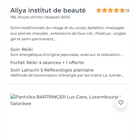
Aliya institut de beauté
35
196, Route d'Arlon
Strassen 8010
Soins traditionnels du visage et du corps, épilation, massages
aux pierres chaudes , extensions de faux cils , Pedicue , ongles
gel et semi-permanent,...
Soin Réiki
Soin énergétique d'origine japonaise, axée sur la relaxation et l'harmonisation du corps et de l'esprit. REI: universel KI: énergie vital Le praticien pose doucement les mains sur les différentes zones , il n'y a pas de manipulation ou de pression. Effets: -Réduction du stress et de l'anxiété -Sensation de calme et de lâcher prise -Aide à apaiser le mental -favorise l'endormissement -Aide à relâcher les tensions émotionnelles le réiki est une pratique douce qui vise surtout : -la détente -l'équilibre émotionnel -le bien-être global A faire seul ou en cure de 4 séances
Forfait Réiki 4 séances + 1 offerte
Soin Lahochi § Réflexologie plantaire
Méthode de transmission d'énergie par les mains La: lumière, amour HO: mouvement de l'énergie CHI: energie vitale Effets: -Diminue le stress -Procure un calme profond et durable -Aide à harmoniser le corps et l'esprit - Energie retrouvée - Favorise le lâcher-prise -Harmonisation des Chakras Couplé à la réflexologie plantaire c'est un soin qui apporte une relaxation complète et durable alliant les bienfaits du soin énergétique et ceux de la réflexologie . A faire seul ou en cure de 4 séances "Détente absolue "