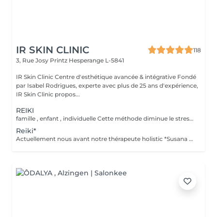
IR SKIN CLINIC
118
3, Rue Josy Printz
Hesperange L-5841
IR Skin Clinic Centre d'esthétique avancée & intégrative Fondé
par Isabel Rodrigues, experte avec plus de 25 ans d'expérience,
IR Skin Clinic propos...
REIKI
famille , enfant , individuelle Cette méthode diminue le stress, relâche les blocages émotionnels, calme les douleurs physiques, et vous amener à un bien-être général, ainsi qu'une paix intérieure. Libère les blocages énergétiques, renforce le système immunitaire, atténue la douleur et élimine les toxines du corps
Reiki*
Actuellement nous avant notre thérapeute holistic *Susana Ferreira, qui vient 1x par mois , téléphoner pour prendre rdv . famille , enfant , individuelle Libère les blocages énergétiques, renforce le système immunitaire, atténue la douleur et élimine les toxines du corps.