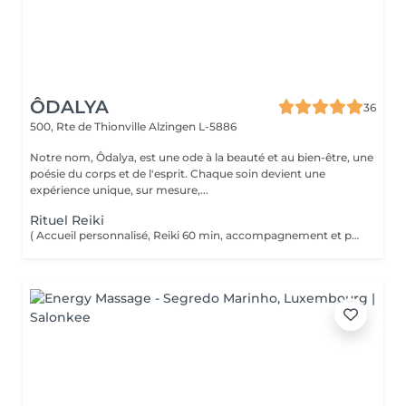
ÔDALYA
36
500, Rte de Thionville
Alzingen L-5886
Notre nom, Ôdalya, est une ode à la beauté et au bien-être, une
poésie du corps et de l'esprit. Chaque soin devient une
expérience unique, sur mesure,...
Rituel Reiki
( Accueil personnalisé, Reiki 60 min, accompagnement et partage ) Soin énergétique d'origine japonaise qui permet de faire circuler et d'harmoniser l'énergie du corps. Le Reiki aide à apaiser le corps et l'esprit, favorise la relaxation, contribue à améliorer le sommeil, calme les tensions.