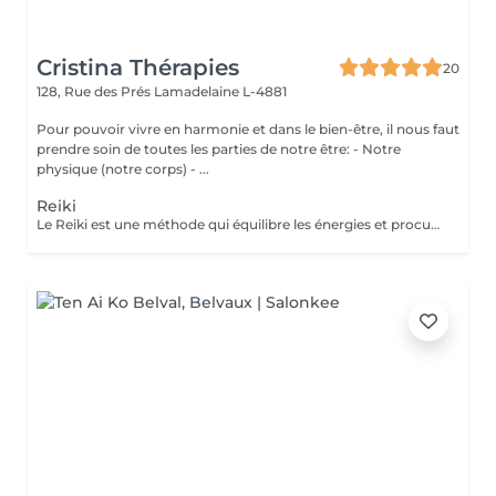
Cristina Thérapies
20
128, Rue des Prés
Lamadelaine L-4881
Pour pouvoir vivre en harmonie et dans le bien-être, il nous faut
prendre soin de toutes les parties de notre être: - Notre
physique (notre corps) - ...
Reiki
Le Reiki est une méthode qui équilibre les énergies et procure un apaisement physique, psychique et émotionnel. Lors d'une séance de Reiki (Rei signifie esprit-conscience, Ki signifie énergie-sensation), le praticien dirige l'énergie universelle vers les zones du corps qui en ont le plus besoin, faisant en sorte que l'énergie circule uniformément et harmonieusement. Une séance permet : d'apaiser le corps et l'esprit de procurer un sentiment de bien-être d'harmoniser la circulation de l'énergie de favoriser un état de relaxation de soutenir le potentiel de guérison de retrouver un sommeil réparateur retrouver une meilleure circulation sanguine réduire les douleurs physiques réduire le stress Les séances de reiki peuvent être pratiquées à titre préventif, ou en accompagnement des soins médicaux, mais ne peuvent en aucun cas, se substituer aux traitements médicaux. Paiement sur place en espèces.