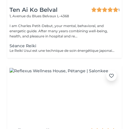
Ten Ai Ko Belval
1
1, Avenue du Blues
Belvaux L-4368
I am Charles Petit-Debut, your mental, behavioral, and
energetic guide. After many years combining well-being,
health, and pleasure in hospital and re...
Séance Reiki
Le Reiki Usui est une technique de soin énergétique japonaise, fondée par Mikao Usui au début du XXème siècle. Elle repose sur le principe de transmission de l'énergie universelle par imposition des mains pour favoriser la guérison et le bien-être. Les bienfaits du Reiki incluent l'harmonisation du corps et de l'esprit, la réduction du stress et la promotion de la relaxation pour une amélioration de la qualité du sommeil, le renforcement du système immunitaire et l'équilibrage des émotions. Le Reiki peut être utilisé pour soulager une douleur ponctuelle ou pour accompagner un traitement plus lourd.