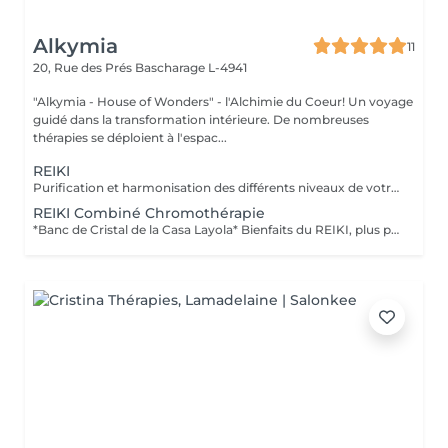
Alkymia
11
20, Rue des Prés
Bascharage L-4941
"Alkymia - House of Wonders" - l'Alchimie du Coeur! Un voyage
guidé dans la transformation intérieure. De nombreuses
thérapies se déploient à l'espac...
REIKI
Purification et harmonisation des différents niveaux de votre être physique, émotionnel, mental et spirituel.
REIKI Combiné Chromothérapie
*Banc de Cristal de la Casa Layola* Bienfaits du REIKI, plus purification des corps subtils de l'Être dans sa globalité, permet une meilleure connexion à soi, une relaxation intense, un meilleur ancrage et une clarté d'esprit...