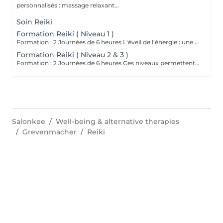
personnalisés : massage relaxant...
Soin Reiki
Formation Reiki ( Niveau 1 )
Formation : 2 Journées de 6 heures L'éveil de l'énergie : une initiation à l'énergie universelle du Reiki Usui. Ce 1er niveau permet d'apprendre à canaliser et transmettre l'énergie par imposition des mains, sur soi et sur autrui. La formation aborde les bases de la méthode traditionnelle de Mikao Usui, la purification énergétique, les auto-traitements et la découverte du centre intérieur. Cours en présentiel, théorique , pratique et initiation. Accessible a tous. Prévoir son pique nique.
Formation Reiki ( Niveau 2 & 3 )
Formation : 2 Journées de 6 heures Ces niveaux permettent d'approfondir la pratique énergétique à travers la découverte des symboles sacrés, le travail à distance et la guérison émotionnelle, tout en ouvrant la voie vers la maîtrise intérieure. Un voyage de transformation et de rayonnement, où l'énergie du Reiki devient une véritable voie de conscience et de paix intérieure. Initiation aux symboles Reiki Usui. Cours en présentiel, pratique et théorique. Attention accès uniquement si vous avez passez le niveau 1. Prévoir pique nique.
Salonkee
Well-being & alternative therapies
Grevenmacher
Reiki