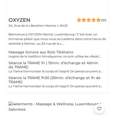
OXYZEN
285
2A, Rue de la Liberation
Mamer L-8425
Bienvenue à OXYZEN Mamer Luxembourg ! C'est avec un
immense plaisir que nous vous accueillons dans notre havre de
sérénité à Mamer, au 2A rue de la L...
Massage Sonore aux Bols Tibétains
Inspiré de la tradition himalayenne, ce soin utilise les vibrations profondes des bols Peter Hess pour rétablir l'équilibre entre le corps et l'esprit. Les sons se propagent à travers chaque cellule, relâchent les tensions et stimulent la circulation énergétique naturelle. Ce soin permet de : dissoudre les tensions physiques et émotionnelles, apaiser le mental et calmer les pensées, favoriser un sommeil réparateur et une sensation durable de sérénité. Chaque bol est placé à des endroits spécifiques, créant une symphonie de fréquences qui vous enveloppe et vous ramène à votre centre. Une expérience rare, profondément régénérante, à la croisée de la relaxation, de la méditation et de la thérapie vibratoire.
Séance la TRAME 1h ( 15min. d'échange et 45min
de TRAME)
La Trame harmoniser le corps et l'esprit On pense souvent à travailler son mental, mais on oublie que notre corps garde en mémoire des tensions et des émotions. Pour se sentir vraiment bien, il est essentiel d'harmoniser les deux. La Trame est une technique vibratoire qui aide à libérer les blocages et émotions cristallisées. Elle permet de retrouver sa trame initiale, de relâcher ce qui ne nous appartient pas et de rétablir une circulation fluide de l'énergie. - Bienfaits : diminution du stress, libération des tensions, apaisement émotionnel et retour à un état de calme et de légèreté. Une séance de Trame est une vraie parenthèse pour soi, un moment de lâcher-prise profond. Cette prestation est également disponible en bon cadeau. Vous pouvez réserver directement en ligne ou nous contacter pour fixer votre rendez-vous. Pour en savoir plus : https://www.oxyzen.lu/massages/soins-energetiques.html Déconseillé aux femmes enceintes. Avertissement : Nos soins sont dédiés au bien-être et à la relaxation. Ils ne remplacent pas un suivi médical et ne relèvent pas de la kinésithérapie.
Séance la TRAME 1h30 (30min. d'échange et 1h de
TRAME)
La Trame harmoniser le corps et l'esprit On pense souvent à travailler son mental, mais on oublie que notre corps garde en mémoire des tensions et des émotions. Pour se sentir vraiment bien, il est essentiel d'harmoniser les deux. La Trame est une technique vibratoire qui aide à libérer les blocages et émotions cristallisées. Elle permet de retrouver sa trame initiale, de relâcher ce qui ne nous appartient pas et de rétablir une circulation fluide de l'énergie. - Bienfaits : diminution du stress, libération des tensions, apaisement émotionnel et retour à un état de calme et de légèreté. Une séance de Trame est une vraie parenthèse pour soi, un moment de lâcher-prise profond. Cette prestation est également disponible en bon cadeau. Vous pouvez réserver directement en ligne ou nous contacter pour fixer votre rendez-vous. Pour en savoir plus : https://www.oxyzen.lu/massages/soins-energetiques.html Déconseillé aux femmes enceintes. Avertissement : Nos soins sont dédiés au bien-être et à la relaxation. Ils ne remplacent pas un suivi médical et ne relèvent pas de la kinésithérapie.