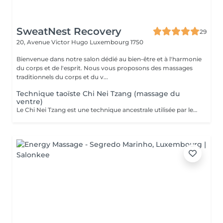
SweatNest Recovery
29
20, Avenue Victor Hugo
Luxembourg 1750
Bienvenue dans notre salon dédié au bien-être et à l'harmonie
du corps et de l'esprit. Nous vous proposons des massages
traditionnels du corps et du v...
Technique taoïste Chi Nei Tzang (massage du
ventre)
Le Chi Nei Tzang est une technique ancestrale utilisée par les moines taoïstes de la Chine qui signifie «travail de l'énergie des organes internes». Selon les taoïstes, chaque organe est lié à une émotion : la colère au foie, la peur aux reins. Notre ventre porte en lui les traces laissées par tous nos traumatismes et nos secrets les plus intimes. L'obstruction des organes internes bloque la libre circulation de l'énergie vitale, le Chi. Le massage agit en profondeur sur les viscères, les émotions et tous les systèmes vitaux du corps. Déroulement de la séance: Pendant le soin vous êtes allongés sur le dos : le torse et le ventre nus, le bas du ventre et les jambes sont couverts ainsi que la poitrine chez les femmes. Pendant la séance vous portez un masque sur les yeux pour pouvoir vous détendre complètement. Mais vous restez attentifs à vos sensations ! À tout moment, si quelque chose vous inquiète ou vous dérange, (certains points de l'intestin peuvent être sensibles !) n'hésitez pas me signaler. Lors de massage j'utilise de l'huile de sésame ou d'amande douce. Aux certains moments lors de soin je prononce «six sons de guérison» qui possèdent un potentiel vibratoire qui participe du nettoyage des organes. Des pressions souples et profondes, appliquées directement sur les organes ou sur des points réflexes, permettent aux énergies ou aux émotions prisonnières, de se libérer. Le massage se termine par le drainage lymphatique et l'équilibrage des pouls.