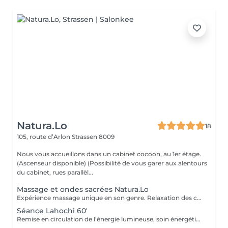
Natura.Lo
18
105, route d’Arlon
Strassen 8009
Nous vous accueillons dans un cabinet cocoon, au 1er étage.
(Ascenseur disponible) (Possibilité de vous garer aux alentours
du cabinet, rues parallèl...
Massage et ondes sacrées Natura.Lo
Expérience massage unique en son genre. Relaxation des corps et soin sonore au tambour, bols tibétains et vocale accompagné de notre partenaire bien-être : Anne
Séance Lahochi 60'
Remise en circulation de l'énergie lumineuse, soin énergétique. Chèque cadeau disponible (Montant de votre choix, celui-ci est à indiquer lors de votre demande)