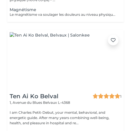
Magnétisme
Le magnétisme va soulager les douleurs au niveau physique: fibromyalgie, douleurs musculaires, mal de dos, sciatiques, douleurs au niveau des articulations, arthroses, migraines, problèmes de digestion, cicatrisation (après une opération par exemple) ... Il va agir en tant que coupe feu, sur brûlures physiques ou soulagement lors des séances de chimiothérapie ou radiothérapie... Ainsi que sur l'insomnie, le stress, l'angoisse, la dépression, la fatigue... Attention, les séances de magnétisme peuvent être pratiquées à titre préventif ou en accompagnement des soins médicaux, mais ne peuvent en aucun cas, se substituer aux traitements médicaux. Paiement sur place en espèces.
Ten Ai Ko Belval
1
1, Avenue du Blues
Belvaux L-4368
I am Charles Petit-Debut, your mental, behavioral, and
energetic guide. After many years combining well-being,
health, and pleasure in hospital and re...