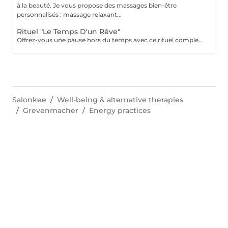
à la beauté. Je vous propose des massages bien-être
personnalisés : massage relaxant...
Rituel "Le Temps D'un Rêve"
Offrez-vous une pause hors du temps avec ce rituel complet alliant détente et harmonisation. Ce soin débute par une purification des mains et des pieds : gommage et masque pour les mains, bain, gommage et masque pour les pieds, pour une sensation de légèreté et de douceur. Il se poursuit avec un soin visage fondamental, suivi d'un énergétique Reiki. Le rituel se termine par un massage relaxant, pour un lâcher-prise profond et durable. Un moment de bien-être absolu le temps d'un rêve.
Salonkee
Well-being & alternative therapies
Grevenmacher
Energy practices