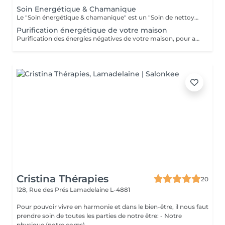
Soin Energétique & Chamanique
Le "Soin énergétique & chamanique" est un "Soin de nettoyage spirituel" qui vous aidera à connaître efficacement et à éradiquer toute attaque sur vos énergies. Le nettoyage de votre champ d'énergie vous permettra de vivre en harmonie et en harmonie avec le flux positif d'énergie dans l'Univers. Vous apprendrez à transformer votre vie et à profiter d'un plus grand équilibre et d'une plus grande paix. Ce nettoyage vous protégera des mauvaises énergies, de l'envie, des cordons d'énergie, des vampires psychiques et de toutes sortes d'énergies néfastes qui ne vous ***Des Forfaits - pack de plusieurs Séances en fonction des blocages à traiter sont en place sur demande***
Purification énergétique de votre maison
Purification des énergies négatives de votre maison, pour améliorer votre bien-être, surtout lors de changements de vie ou après des événements marquants. Je vous conseillerais également sur les méthodes adéquates d'entretien et de purification suivant votre demeure et la localisation de celle-ci. Inclus dans le tarif, mon déplacement à votre domicile. *** Pour ce service; je vous contacterais suite à votre réservation. Ceci pour demander des renseignements au sujet des dimensions de votre habitation, adresse etc. Pour des raisons d'organisation et d'engagement sérieux de votre part, un acompte de 100€ est demandé et est à payer pour valider cette prestation, ceci de suite après votre réservation. L'acompte sera déduit du solde, qui celui-ci sera à payer sur place à la fin du travail. En cas de non respect du RV, l'acompte ne sera pas remboursé. Est à considérer un RV non respecté lorsque: => Vous n'êtes pas à votre domicile quand je me déplacerais chez vous. => Un RV décommandé moins de 24 hrs avant le RV fixé. Le paiement de l'acompte peut se faire par; => Payconiq (s/n° 00352 691 888 051) ou => Par virement à la Banque Raiffeisen LU46 0099 7800 0099 7882 Nom du bénéficiaire: Helena SCHREIBER-ALVES TEIXEIRA Merci pour votre compréhension.
Cristina Thérapies
20
128, Rue des Prés
Lamadelaine L-4881
Pour pouvoir vivre en harmonie et dans le bien-être, il nous faut
prendre soin de toutes les parties de notre être: - Notre
physique (notre corps) - ...