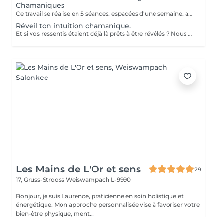
Chamaniques
Ce travail se réalise en 5 séances, espacées d'une semaine, afin de laisser le temps à chaque énergie alliée d'agir en profondeur. À chaque rencontre, la vibration du tambour vient harmoniser votre bouclier Chamaniques, libérer ce qui entrave votre chemin et réveiller vos forces intérieures. Au fil des séances, vous vous reconnectez à vos alliés spirituels, ces présences qui accompagnent votre évolution et peuvent vous guider au quotidien. À l'issue de ce parcours, un bouclier de protection énergétique est mis en place afin de stabiliser le travail réalisé et vous replacer au centre de votre création, de votre vie. Vous repartez aligné(e), centré(e) dans vos énergies et pleinement relié(e) à votre pouvoir de création. Un chemin vibratoire puissant pour celles et ceux qui ressentent l'appel du tambour.
Réveil ton intuition chamanique.
Et si vos ressentis étaient déjà là prêts à être révélés ? Nous possédons tous cette capacité naturelle à ressentir, percevoir et capter ce qui ne passe pas toujours par le mental. Je vous invite à une demi-journée immersive de découverte chamanique, un espace bienveillant pour explorer vos perceptions subtiles et développer votre ressenti à travers : exercices énergétiques voyage au tambour chamanique pratiques intuitives cercle de partage Un moment pour ralentir, écouter et laisser émerger votre guidance intérieure. Aucun don particulier n'est nécessaire. Seulement l'envie d'explorer. Harlange Demi-journée
Les Mains de L'Or et sens
29
17, Gruss-Strooss
Weiswampach L-9990
Bonjour, je suis Laurence, praticienne en soin holistique et
énergétique. Mon approche personnalisée vise à favoriser votre
bien-être physique, ment...