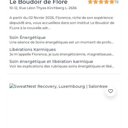
Le Boudoir de Flore
72
10-12, Rue Léon Thyes
Kirchberg L-2636
A partir du 02 février 2026, Florence, riche de son expérience
depuis18 ans, vous accueillera dans son institut Le Boudoir de
FLore à la nouvelle adr...
Soin Énergétique
Une séance de Soins énergétiques est un moment de profond bien-être et de lâcher-prise, un moment précieux pour vous reconnecter avec vous-même. L'harmonisation énergétique permet de prendre soin de soi sans être envahi par le mental et les émotions, de libérer les blocages et mémoires du passé, de (re)trouver pleinement son potentiel d'énergie, sa force vitale et créatrice, de s'aimer et s'accepter et enfin, vivre l'amour inconditionnel, d'être en paix avec soi même et de ressentir centrage et légèreté. Les soins énergétiques que je pratique nettoient les différents corps énergétiques (physique, émotionnel, mental, spirituel) et visent à dissoudre les blocages et les croyances limitantes qui nous empêchent d'avancer positivement dans la vie. Avant tout travail énergétique, quelle que soit la méthode holistique, il est important de procéder à un diagnostic énergétique de la personne. A qui s'adresse le soin énergétique ? Ils peuvent être réalisés sur tout le monde, à tous âges, quelques soient les antécédents, les maladies et les traitements en cours. Les Soins Energétiques ne présentent pas de contre-indication, prévoir juste un temps de repos après une séance. A noter que ces thérapies ne remplacent pas, en aucun cas, la médecine conventionnelle. Mon approche énergétique est dépouillée de toute attache religieuse et ne demande pas au consultant de cheminement spirituel particulier. NB : chaque minute additionnelle au temps prévu sera facturée 1€. Merci. Pour une première expérience, choisissez la séance de 75 mn.
Libérations Karmiques
Je m'appelle Florence, je suis énergéticienne, magnétiseuse, passeuse d'âme, karmathérapeute et médium clairaudiente et clairvoyante. Les soins karmiques que je propose sont des soins énergétiques qui vont essentiellement travailler sur votre structure énergétique reliée à votre vie actuelle afin de libérer et nettoyer les empreintes de ces mémoires ancestrales négatives. Les soins karmiques et transgénérationnels consistent à aller libérer des mémoires, des blessures et blocages issus de nos vies antérieures dont votre structure énergétique porte encore l'empreinte. Certaines de ces mémoires douloureuses se rattachent directement à votre âme, d'autres sont associées à votre famille, dans ce cas nous parlons de mémoires transgénérationnelles. Lorsque je travaille sur des mémoires karmiques, grâce à la médiumnité, je peux retracer vos vies antérieures et voir précisément les blocages, les blessures, les émotions négatives liés à vos problèmes actuels. Vous allez vivre des moments de partage, et vous sentirez cette libération karmique par des sensations d'apaisement et de soulagement. Je conseille de faire dans un premier temps le soin énergétique et ensuite le soin libération karmique. Voter traitement en sera beaucoup plus efficace Vous allez prendre conscience pour quelles raisons vous êtes attiré par certains lieux, certaines personnalités etc. Cela donnera l'explication également sur vos comportements, vos préférences, vos craintes. NB : pour chaque minute additionnelle au temps prévu sera facturée 1€. Merci
Soin énergétique et libération karmique
Voir les explications des rubriques soins énergétiques et libérations karmiques. Pour chaque minute additionnelle au temps prévu, 1€ sera facturé. Merci de votre compréhension.