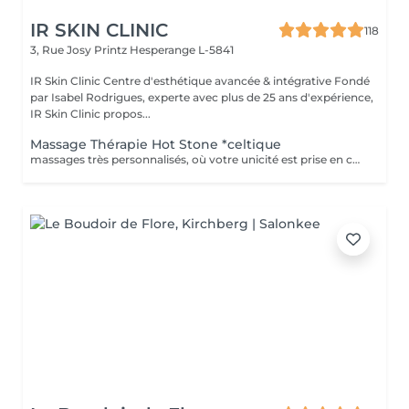
IR SKIN CLINIC
118
3, Rue Josy Printz
Hesperange L-5841
IR Skin Clinic Centre d'esthétique avancée & intégrative Fondé
par Isabel Rodrigues, experte avec plus de 25 ans d'expérience,
IR Skin Clinic propos...
Massage Thérapie Hot Stone *celtique
massages très personnalisés, où votre unicité est prise en compte dans le (physique, mentale, émotionnelle et spirituelle), Véritable soin holistique, grâce à l'alliance de protocoles de massages bien être et de chamanisme *celtique. Au delà de la relaxation profonde apportée c'est un voyage au cur de votre être que je vous propose, une rencontre avec votre âme. Vous n'aurez jamais deux fois le même massage car les gestes s'adaptent en permanence à vous et vos problématiques du jour (fatigue, douleur, stress, choc émotionnel...). Les huiles de massage que utilisée sont également choisies pour leur vertus thérapeutiques et leur pureté. *hot stone: massage qu'agit au niveau physique par le relâchement musculaire, le soulagement de la douleur, l'augmentation de la circulation sanguine et lymphatique, l'apaisement du système nerveux et l'exfoliation douce de la peau. Il agit aussi au niveau psychologique en diminuant le stress et en apaisant le mental. Enfin, il agit à un niveau énergétique, provoquant l'activation du flux énergétique du corps et favorisant ainsi le renouvellement de l'énergie vitale.