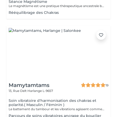
Séance Magnétisme
Le magnétisme est une pratique thérapeutique ancestrale basée sur l'utilisation de l'énergie universelle. Il repose sur le principe que le corps humain émet et reçoit des énergies en fonction de blessures et/ou de besoins. Le magnétiseur peut rééquilibrer ces flux énergétiques par imposition des mains. Cela contribue à la réduction des douleurs, l'amélioration de la circulation sanguine et le renforcement des défenses naturelles de l'organisme, mais aussi à la diminution du stress, l'accélération de la cicatrisation et l'amélioration du bien-être général.
Rééquilibrage des Chakras
Mamytamtams
19
13, Rue Delt
Harlange L-9657
Soin vibratoire d'harmonisation des chakras et
polarité.( Masculin / Féminin )
Le battement du tambour et les vibrations agissent comme un rappel pour le corps et l'esprit. Ils viennent libérer ce qui est figé, remettre l'énergie en mouvement et réaligner vos chakras. Allongé(e) dans un espace sécurisé, vous vous laissez porter par la vibration. Peu à peu, le mental se calme, le corps se relâche et l'énergie retrouve son équilibre. Un moment profond pour se recentrer, se réaligner et retrouver sa propre vibration. Réservez votre soin et laissez la vibration du tambour vous guider.
Parcours de soins vibratoires ancrage du bouclier