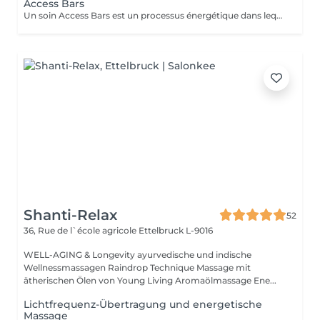
Access Bars
Un soin Access Bars est un processus énergétique dans lequel le praticien active par un toucher doux, sans massage, 32 points situés sur le crâne. Ces 32 points activent des connexions électromagnétiques appelées « barres ». Celles-ci contiennent vos programmes, c'est à dire toutes les pensées, idées, croyances, considérations, attitudes et états émotionnels stockés que vous avez accumulés et qui vous limitent dans différents domaines. Une séance BARS va diminuer le stress et va détruire ce qui est verrouillé dans votre inconscient qui vous empêche de croire que vous pouvez choisir la vie que vous souhaitez.
Shanti-Relax
52
36, Rue de l`école agricole
Ettelbruck L-9016
WELL-AGING & Longevity ayurvedische und indische
Wellnessmassagen Raindrop Technique Massage mit
ätherischen Ölen von Young Living Aromaölmassage Ene...
Lichtfrequenz-Übertragung und energetische
Massage