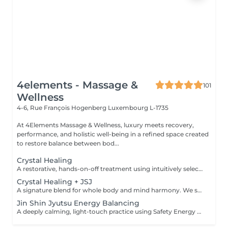
4elements - Massage &
101
Wellness
4-6, Rue François Hogenberg
Luxembourg L-1735
At 4Elements Massage & Wellness, luxury meets recovery,
performance, and holistic well-being in a refined space created
to restore balance between bod...
Crystal Healing
A restorative, hands-on-off treatment using intuitively selected crystals placed on and around the body. - A 20 minute phone call before the session to explore your goals and tailor your plan - A personalized Crystal body layout (and intention focused grids if needed) - Chakra balancing to realign and stabilize your energy centers - Energy field cleansing (aura sweep, grounding, and sealing) - Yin-Yang harmonization for overall energetic coherence - Aftercare suggestions Ideal for: stress relief, emotional balance, mental clarity, energetic reset. For questions and additional information, please contact claudia@4elements.lu
Crystal Healing + JSJ
A signature blend for whole body and mind harmony. We set your intention, select specific crystals, and apply JSJ flows that complement your needsperfect for layered support (physical, emotional, and subtle energy). For questions and additional information, please contact claudia@4elements.lu
Jin Shin Jyutsu Energy Balancing
A deeply calming, light-touch practice using Safety Energy Locks to free energetic blockages that can affect the emotional and physical body. - A 20 minute phone call before the session to explore your goals and tailor your plan - Individualized flows for nervous system soothing, digestive ease, musculoskeletal comfort and hormonal transitions It can be integrated into a crystal session or booked as a standalone treatment. Ideal for: nervous system support, gentle pain relief support, sleep, emotional relief. For questions and additional information, please contact claudia@4elements.lu