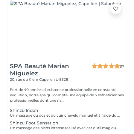
SPA Beauté Marian
97
Miguelez
20, rue du Kiem
Capellen L-8328
Fort de 40 années d'existence professionnelle en constante
évolution, notre spa qui compte une équipe de 5 esthéticiennes
professionnelles dont une na...
Shinzu Indah
Un massage du dos et du cuir chevelu manuel et à l'aide du Rama, cet outil en métal kansa parfaitement adapté au travail des méridiens, des mémoires, des blocages émotionnels du dos. Pour une détente profonde et un véritable reset sur le plan émotionnel!
Shinzu Foot Sensation
Un massage des pieds intense réalisé avec cet outil magique qu'est le Kansa (métal guérisseur de l'Inde) et aux nombreux bienfaits : - Favorise la circulation des énergies. - Harmonisation des énergies par la stimulation des différentes zones du pied correspondant à chaque organe du corps. - Soulage les articulations. - Soulage les sensations de pesanteur. - Favorise la relaxation. - Favorise l'équilibre nerveux. L'énergie dans l'approche Ayurvédique (points Marma) combinée avec la lithothérapie, sera activée pour l'ancrage, la connexion avec la Terre et Soi Même, l'Harmonie de l'être et l'Équilibre au quotidien et dont les bienfaits se prolongent dans le temps !