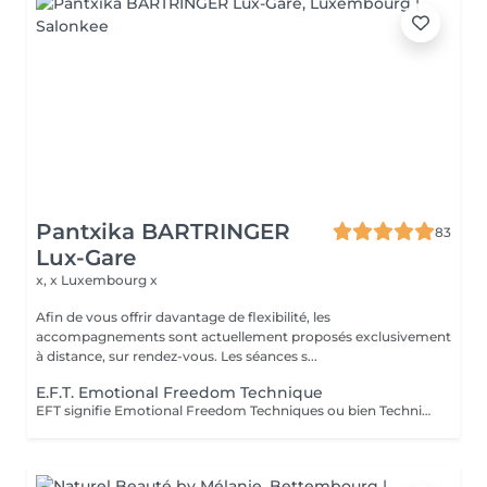
Pantxika BARTRINGER
83
Lux-Gare
x, x
Luxembourg x
Afin de vous offrir davantage de flexibilité, les
accompagnements sont actuellement proposés exclusivement
à distance, sur rendez-vous. Les séances s...
E.F.T. Emotional Freedom Technique
EFT signifie Emotional Freedom Techniques ou bien Techniques de Libération Emotionnelle Cette pratique est un dérivé de la médecine traditionnelle chinoise. Il s'agit de tapoter doucement certains points spécifiques situés sur nos méridiens (du haut du corps et de nos mains). En tapotant ainsi tout en exprimant ce qui nous dérange, on équilibre les méridiens perturbés. En fin de séance, vous conservez la mémoire de l'évènement qui vous a dérangé, mais n'en ressentez plus la charge émotive qui l'accompagnait. Elle est utile pour toutes les émotions négatives telles que les angoisses, la tristesse, la peur, la honte, la culpabilité... L'EFT nous permet d'exprimer nos maux par des mots. C'est une méthode rapide, efficace et interactive. L'essayer c'est l'adopter ! Séance possible en distanciel, merci de prendre contact par mail "Prochainement, des ateliers en distanciel seront proposés"