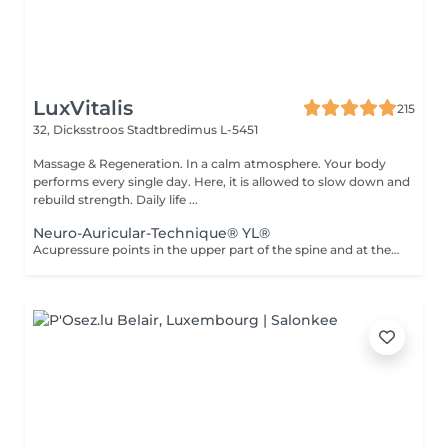
LuxVitalis
215
32, Dicksstroos
Stadtbredimus L-5451
Massage & Regeneration. In a calm atmosphere. Your body
performs every single day. Here, it is allowed to slow down and
rebuild strength. Daily life ...
Neuro-Auricular-Technique® YL®
Acupressure points in the upper part of the spine and at the base of the skull are stimulated with coordinated essential oils. It has a direct effect on our nervous system because it is carried out at the central canal of the nerve cords and the entry area into the brain. The oils have a balancing effect on the nerves and activate the parasympathetic nervous system, which is responsible for our regeneration and recovery. The nerve cells of the brain and upper spine become better networked, connected and activated, especially at the locus caeruleus and vagus nerve.