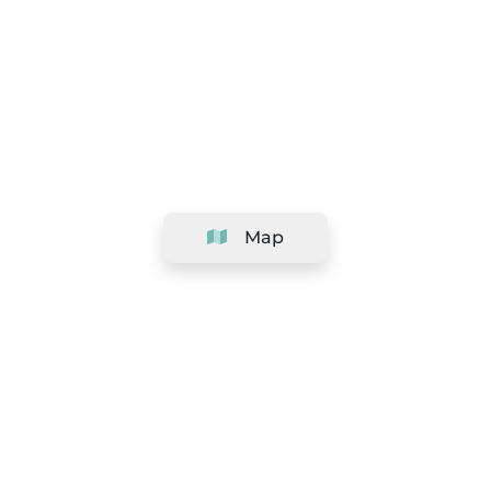
Map
Company
Support
Team
&
Careers
Information for salons