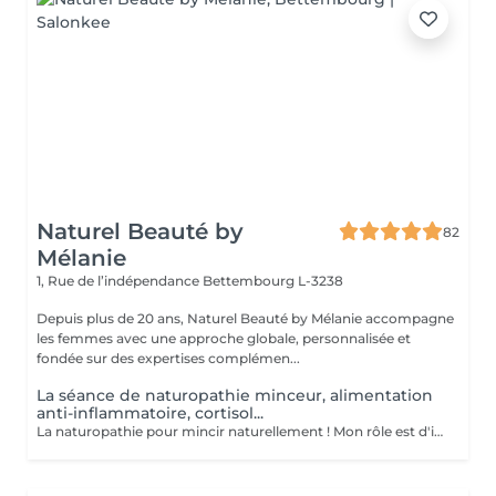
Naturel Beauté by
82
Mélanie
1, Rue de l’indépendance
Bettembourg L-3238
Depuis plus de 20 ans, Naturel Beauté by Mélanie accompagne
les femmes avec une approche globale, personnalisée et
fondée sur des expertises complémen...
La séance de naturopathie minceur, alimentation
anti-inflammatoire, cortisol...
La naturopathie pour mincir naturellement ! Mon rôle est d'identifier les causes de votre surpoids afin de mettre en place un programme personnalisé et adapté visant à perdre du poids de façon durable et naturelle, en renforçant votre vitalité et votre état de santé. Echanges, découverte de vos habitudes de vie, mise en place d'un programme adapté en fonction de votre problématique et de votre objectif