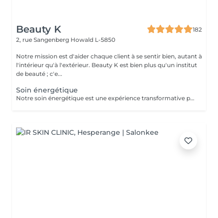
Beauty K
182
2, rue Sangenberg
Howald L-5850
Notre mission est d'aider chaque client à se sentir bien, autant à
l'intérieur qu'à l'extérieur. Beauty K est bien plus qu'un institut
de beauté ; c'e...
Soin énergétique
Notre soin énergétique est une expérience transformative pour libérer blocages et tensions, tout en cultivant une paix intérieure profonde. Ce traitement unique agit sur les énergies environnantes et utilise des techniques éprouvées pour harmoniser l'énergie vitale de votre corps. Avec une approche holistique, nous ciblons les déséquilibres énergétiques qui influent sur votre santé physique et émotionnelle. Basée sur l'interaction avec les champs énergétiques, cette méthode restaure l'équilibre entre corps, esprit et âme. Ce soin, apaisant et régénérant, stimule vos capacités naturelles d'auto-guérison, renforçant vitalité et clarté mentale. Idéal pour se sentir revitalisé, allégé du quotidien, et en harmonie avec soi-même.