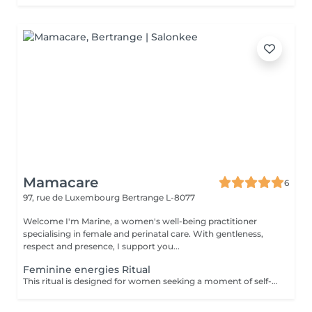
Mamacare
6
97, rue de Luxembourg
Bertrange L-8077
Welcome I'm Marine, a women's well-being practitioner
specialising in female and perinatal care. With gentleness,
respect and presence, I support you...
Feminine energies Ritual
This ritual is designed for women seeking a moment of self-reconnection. It helps balance feminine energy, release emotional and energetic blockages, and strengthen the connection to intuition and creativity. Benefits: Deep relaxation, improved energy flow, renewed vitality, and mental clarity. The ritual includes a personalized consultation, a custom-blended oil, a meditation, and an energy healing session. Single session, deductible from a full support package.