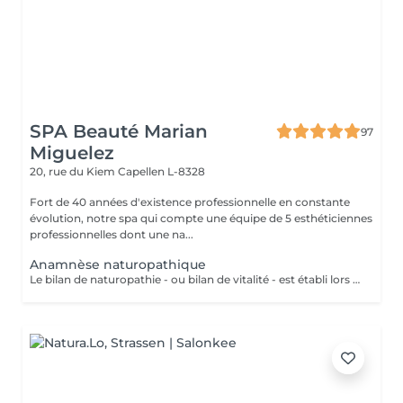
SPA Beauté Marian
97
Miguelez
20, rue du Kiem
Capellen L-8328
Fort de 40 années d'existence professionnelle en constante
évolution, notre spa qui compte une équipe de 5 esthéticiennes
professionnelles dont une na...
Anamnèse naturopathique
Le bilan de naturopathie - ou bilan de vitalité - est établi lors de la première rencontre avec Esmeralda, naturopathe diplômée, qui sera en mesure de vous conseiller en: La Bromatologie : rééducation alimentaire Kinésiologie: (exercice physique) être bien dans son corps (diplômée en yoga kundalini et acharya yoga en cours) Psychologie être bien avec soi et les autres (relaxation, gestion du stress..)(redirection vers les praticiens compétents) Hydrologie : utilisation de l'eau froide ou chaude ou en alternance, douche, bain, hamman, sauna, enveloppements(ici à l'institut) Chirologie : les techniques manuelles (massage)(ici à l'institut) La Réflexologie : les techniques reflexes (ciblées sur le pied, oreille, nez et dos (ici, à l'institut) Pneumologie : les techniques respiratoires (inspirées du yoga, pranayama)(ici à l'institut) Phytologie : l'utilisation des plantes (ici à l'institut)