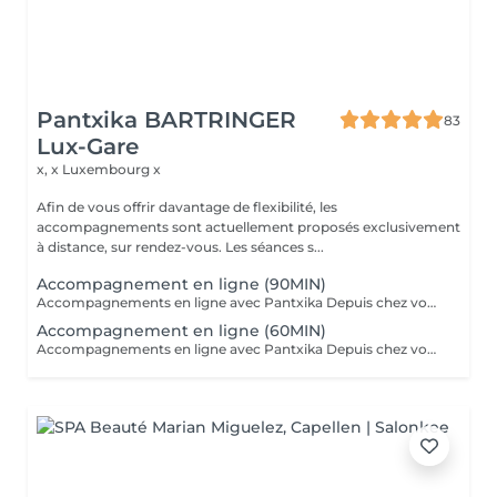
Pantxika BARTRINGER
83
Lux-Gare
x, x
Luxembourg x
Afin de vous offrir davantage de flexibilité, les
accompagnements sont actuellement proposés exclusivement
à distance, sur rendez-vous. Les séances s...
Accompagnement en ligne (90MIN)
Accompagnements en ligne avec Pantxika Depuis chez vous, bénéficiez d'un accompagnement sur-mesure pour retrouver équilibre et sérénité. Chaque séance commence par une anamnèse pour comprendre votre parcours, vos besoins et vos attentes. Parce que chaque personne est unique, l'accompagnement est entièrement personnalisé. EFT (Emotional Freedom Techniques) : Libérez-vous des blocages émotionnels, du stress et des croyances limitantes grâce à cette technique de libération des émotions. IEP (Intention-Based Energy Process - Steve Wells) : Une approche puissante pour travailler sur vos résistances inconscientes et renforcer votre résilience. Reiki : Recevez une harmonisation énergétique à distance pour apaiser le corps et l'esprit. Réflexologie palmaire : Stimulez les points réflexes des mains pour favoriser le bien-être général. Comment ça marche ? Prenez rendez-vous en ligne. Recevez un lien Zoom après votre réservation. Connectez-vous à l'heure convenue pour votre séance. Où que vous soyez, je vous accompagne avec bienveillance et efficacité. Réservez votre séance dès maintenant Pantxika
Accompagnement en ligne (60MIN)
Accompagnements en ligne avec Pantxika Depuis chez vous, bénéficiez d'un accompagnement sur-mesure pour retrouver équilibre et sérénité. Chaque séance commence par une anamnèse pour comprendre votre parcours, vos besoins et vos attentes. Parce que chaque personne est unique, l'accompagnement est entièrement personnalisé. EFT (Emotional Freedom Techniques) : Libérez-vous des blocages émotionnels, du stress et des croyances limitantes grâce à cette technique de libération des émotions. IEP (Intention-Based Energy Process - Steve Wells) : Une approche puissante pour travailler sur vos résistances inconscientes et renforcer votre résilience. Reiki : Recevez une harmonisation énergétique à distance pour apaiser le corps et l'esprit. Réflexologie palmaire : Stimulez les points réflexes des mains pour favoriser le bien-être général. Comment ça marche ? Prenez rendez-vous en ligne. Recevez un lien Zoom après votre réservation. Connectez-vous à l'heure convenue pour votre séance. Où que vous soyez, je vous accompagne avec bienveillance et efficacité. Réservez votre séance dès maintenant Pantxika