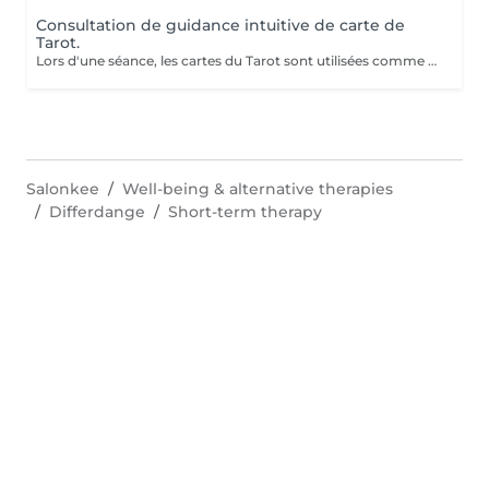
Consultation de guidance intuitive de carte de
Tarot.
Lors d'une séance, les cartes du Tarot sont utilisées comme un outil de perception et d'intuition pour éclairer une situation de votre vie. Le tirage permet de mettre en lumière les énergies présentes, les blocages éventuels et les directions possibles. En une séance, vous pouvez poser une ou plusieurs questions précises afin d'obtenir une vision plus claire de votre chemin. Exemples de questions : Quelle direction prendre dans ma situation actuelle ? Que dois-je comprendre de cette période de ma vie ? Comment évoluer dans ma relation ? Qu'est-ce qui bloque mon avancée aujourd'hui ? Quelle énergie m'accompagne pour les prochains mois ? Les cartes n'imposent rien : elles révèlent des pistes, des prises de conscience et des possibilités. Une séance peut parfois apporter le déclic ou la compréhension qui change tout. Venez découvrir ce que les cartes ont à vous révéler.
Salonkee
Well-being & alternative therapies
Differdange
Short-term therapy