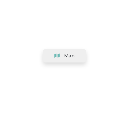
Map
Company
Support
Team
&
Careers
Information for salons