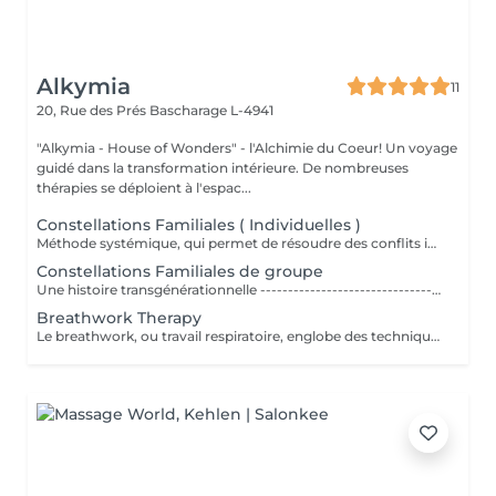
Alkymia
11
20, Rue des Prés
Bascharage L-4941
"Alkymia - House of Wonders" - l'Alchimie du Coeur! Un voyage
guidé dans la transformation intérieure. De nombreuses
thérapies se déploient à l'espac...
Constellations Familiales ( Individuelles )
Méthode systémique, qui permet de résoudre des conflits intérieurs ou familiaux
Constellations Familiales de groupe
Une histoire transgénérationnelle --------------------------------------------- Chacun de nous est un être complexe porteur d'une histoire multiple non moins complexe. Nous ne devrions jamais oublier que nous sommes en lien étroit avec les nombreux ancêtres qui nous ont précédés. Cette histoire transgénérationnelle qui nous renvoie aux origines ne nous dédouane pas de notre responsabilité face à nos actes mais il est admis que les raisons d'agir tel que nous le faisons nous échappent parfois. Il y a en effet dans nos positionnements, dans nos arbitrages les plus importants, dans nos traits de caractère, dans nos errements au cours d'une vie, une part inconsciente de reproduction de nos schémas transgénérationnels. Ainsi les traumatismes vécus par nos ancêtres, les secrets familiaux, trouvent une traduction dans nos actes sans que le plus souvent nous nous en rendions compte. Un héritage psychologique qui peut peser lourd, nous ralentir, nous bloquer, nous empêcher d'avancer sereinement dans la vie. Il y a même une forte probabilité que nous le transmettions aux générations suivantes. Interrompre le cycle de nos reproductions mentales et de nos dynamiques inconscientes est possible. Comment se déroule une constellation familiale ? ------------------------------------------------------------------ Une constellation familiale systémique se déroule en général avec un groupe de personnes. Le praticien en constellation (ou « constellateur ») interroge son « client », appelé également le « constellant », c'est dire la personne qui fait sa constellation, pour qu'il formule précisément sa demande, sa problématique. Qu'est-ce qui le gêne ? De quoi souhaite-t-il se libérer aujourd'hui ? Il décrit également avec objectivité son histoire familiale et les événements marquants qui la caractérisent. Cet échange doit être succinct et factuel pour ne pas influencer ni l'animateur, ni le reste du groupe qu'on appelle alors, les représentants. Parmi ces représentants, « le client » en choisit un qui le représentera lui-même, et les autres qui « incarneront » d'autres membres de son « système » (père, mère, frère, sur). « Le constellateur et éventuellement le client » les place ensuite avec précaution et respect dans l'espace de la pièce où se déroule la constellation. On peut parler à certains égards, d'un jeu de rôles. Prochaines dates: (Planification des prochaines dates en cours)
Breathwork Therapy
Le breathwork, ou travail respiratoire, englobe des techniques de respiration en conscience pour améliorer le bien-être physique, mental et spirituel. Ces techniques visent notamment à réduire le stress, à calmer le système nerveux autonome et à libérer des blocages émotionnels. Le breathwork comprend différentes méthodes et techniques de respiration. Souvent, on lui attribue un caractère spirituel. Il est toutefois toujours crucial de gérer et de percevoir sa propre respiration en conscience...