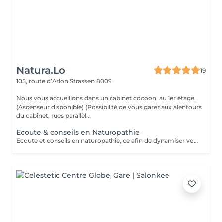
Natura.Lo
19
105, route d’Arlon
Strassen 8009
Nous vous accueillons dans un cabinet cocoon, au 1er étage.
(Ascenseur disponible) (Possibilité de vous garer aux alentours
du cabinet, rues parallèl...
Ecoute & conseils en Naturopathie
Ecoute et conseils en naturopathie, ce afin de dynamiser votre retour à la vitalité mentale et corporelle. (Anamnèse de votre mode de vie et de votre quotidien, et mise en place de votre plan "bien-être") Les conseils ou soins en naturopathie ne remplacent en aucun cas un traitement chez votre médecin. Chèque cadeau disponible (Montant de votre choix, celui-ci est à indiquer lors de votre demande) (Temps de séance facultatif)