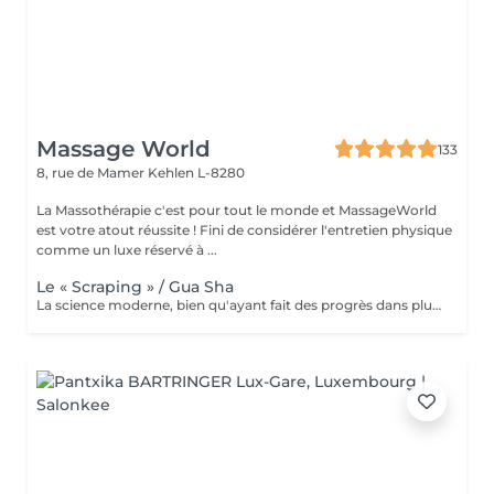
Massage World
133
8, rue de Mamer
Kehlen L-8280
La Massothérapie c'est pour tout le monde et MassageWorld
est votre atout réussite ! Fini de considérer l'entretien physique
comme un luxe réservé à ...
Le « Scraping » / Gua Sha
La science moderne, bien qu'ayant fait des progrès dans plusieurs domaines: alimentaires, médical, psychologique... ne règle malheureusement pas encore tout ce dont l'être humain a besoin. C'est pour cette raison que nous nous tournons parfois vers le monde asiatique afin de dénicher certaines techniques ancestrales reconnues pour leurs bienfaits. L'une de ses tendances n'est autre que le massage « Gua Sha » popularisé par les célébrités et sportifs américains. Cette thérapie asiatique aide à soulager la douleur, nourrir la peau et même à faire une désintox totale de votre corps sans pour autant exploser votre budget. Le mot « Gua » signifie « gratter », le mot « Sha » quant à lui a plusieurs significations dépendant bien évidemment du contexte souhaité. Puisque c'est le coté médical qui nous intéresse, le mot « Sha » signifie déchets métaboliques pouvant dérégler le bon fonctionnement du flux sangin et énergétique, provoquant ainsi d'importantes douleurs. Nous pouvons donc traduire le terme « Gua Sha » par racler les toxines. Ce massage se fait à l'aide d'un outil aux bordures lisses. Loin d'être d'être un simple massage, le « Gua Sha » se rapproche d'avantage d'une désintoxication du corps par l'élimination des déchets et toxines, permettant ainsi la création de nouvelles cellules plus saines. Nous parlerons donc de régénération cellulaire. La plupart des scientifiques sont d'accords sur le fait que le Massage « Gua Sha » soulage les patients de façon rapide et effic