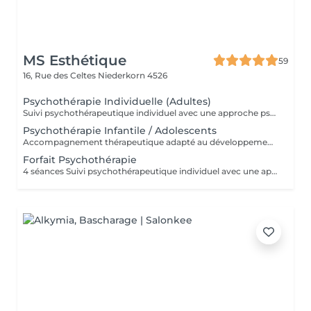
MS Esthétique
59
16, Rue des Celtes
Niederkorn 4526
Psychothérapie Individuelle (Adultes)
Suivi psychothérapeutique individuel avec une approche psychanalytique, axé sur la connaissance de soi, l'élaboration émotionnelle, la réduction de l'anxiété et l'amélioration de la qualité de vie. SPM et Santé de la Femme Accompagnement thérapeutique axé sur la santé émotionnelle et hormonale de la femme, pouvant intégrer la psychothérapie et l'acupuncture.
Psychothérapie Infantile / Adolescents
Accompagnement thérapeutique adapté au développement émotionnel des enfants et des adolescents, avec un accent sur le comportement, les émotions et les liens familiaux. Éducation Sexuelle Émotionnelle Séances éducatives et thérapeutiques favorisant le développement sain de la sexualité, des émotions, des limites et de la communication. Prévention des Abus Sexuels Interventions psychoéducatives axées sur la prévention des abus sexuels, renforçant la conscience corporelle, émotionnelle et les stratégies de protection.
Forfait Psychothérapie
4 séances Suivi psychothérapeutique individuel avec une approche psychanalytique, axé sur la connaissance de soi, l’élaboration émotionnelle, la réduction de l’anxiété et l’amélioration de la qualité de vie.