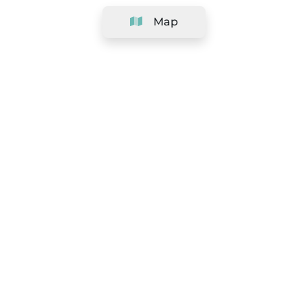
Map
Company
Support
Team
&
Careers
Information for salons
Legal
Exercise withdrawal right
Terms and conditions
Privacy Policy