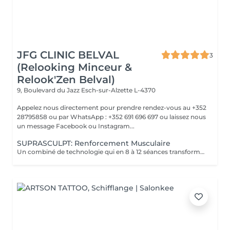
JFG CLINIC BELVAL
3
(Relooking Minceur &
Relook'Zen Belval)
9, Boulevard du Jazz
Esch-sur-Alzette L-4370
Appelez nous directement pour prendre rendez-vous au +352
28795858 ou par WhatsApp : +352 691 696 697 ou laissez nous
un message Facebook ou Instagram...
SUPRASCULPT: Renforcement Musculaire
Un combiné de technologie qui en 8 à 12 séances transformera votre silhouette sur une zone du corps.. Des abdos développés? des cuisses tonifiées ?? des bras remodelés?? alors n'hésitez plus !!