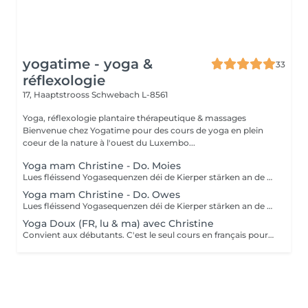
yogatime - yoga &
33
réflexologie
17, Haaptstrooss
Schwebach L-8561
Yoga, réflexologie plantaire thérapeutique & massages
Bienvenue chez Yogatime pour des cours de yoga en plein
coeur de la nature à l'ouest du Luxembo...
Yoga mam Christine - Do. Moies
Lues fléissend Yogasequenzen déi de Kierper stärken an de Geescht entspanen. Fir Leit mat Yogaerfahrung an Ufänger.
Yoga mam Christine - Do. Owes
Lues fléissend Yogasequenzen déi de Kierper stärken an de Geescht entspanen. Fir Leit mat Yogaerfahrung an Ufänger.
Yoga Doux (FR, lu & ma) avec Christine
Convient aux débutants. C'est le seul cours en français pour le moment. Ce cours est composé d'exercices de mobilisation et de respiration, de postures de yoga simples et douces pour les articulations, les mouvements sont effectués lentement. Nous utilisons des briques, des coussins ou des chaises pour rendre certaines postures plus accessibles.