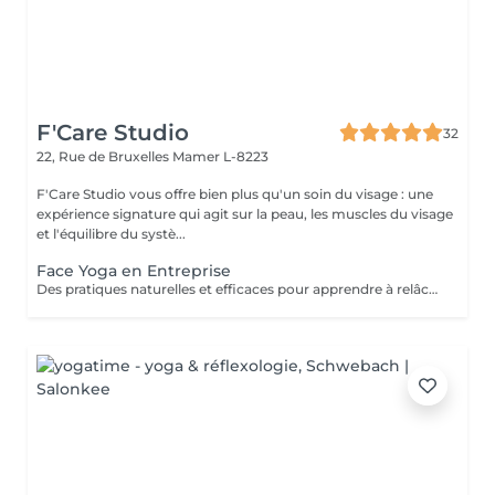
F'Care Studio
32
22, Rue de Bruxelles
Mamer L-8223
F'Care Studio vous offre bien plus qu'un soin du visage : une
expérience signature qui agit sur la peau, les muscles du visage
et l'équilibre du systè...
Face Yoga en Entreprise
Des pratiques naturelles et efficaces pour apprendre à relâcher les tensions musculaires accumulées au cours de la journée, corriger la posture et défatiguer le regard. En associant la respiration aux exercices, le yoga du visage favorise la relaxation et la concentration mentale. Le Yoga du visage apporte une prise de conscience. C'est une boîte à outils dans laquelle chacun peut piocher l'outil qui répondra à son besoin au moment précis que ce soit un exercice, un automassage, un point d'acupression, le taping. C'est un véritable allié dans la prise en charge du bien-être de vos employés au quotidien ! Ce cours est pratiqué sur place, pour des groupes de 15 personnes maximum et ne nécessite aucun changement de tenue.