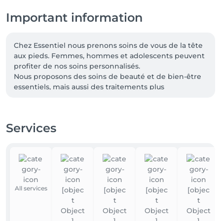
Important information
Chez Essentiel nous prenons soins de vous de la tête 
aux pieds. Femmes, hommes et adolescents peuvent 
profiter de nos soins personnalisés.

Nous proposons des soins de beauté et de bien-être 
essentiels, mais aussi des traitements plus 
spécifiques et exclusifs.

Ainsi nous sommes fiers de vous faire profiter des 
Services
massages et traitements par radiofréquences 
INDIBA® Deep Beauty. La technologie INDIBA® se 
différencie par l'utilisation unique de la 
radiofréquence 448Khz, brevetée et médicalement 
reconnue à travers le monde dans le domaine 
médical, la physiothérapie et l'esthétique depuis plus 
All services
de 40 ans.

En temps que partenaire exclusif au Luxembourg 
depuis 2011 vous profiterez en exclusivité des soins et 