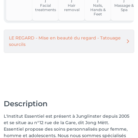
massages:

Facial
Hair
Nails,
Massage &
treatments
removal
Hands &
Spa
- Bien-être 

Feet
- Remodelage corprel 

- Anti-cellulite 

- Raffermissement

LE REGARD - Mise en beauté du regard - Tatouage
- Rajeunissement 

sourcils
- Revitalisation Capillaire - 

Pourquoi j'ai choisi INDIBA® comme unique 
traitement dans mon institut et ignoré d'autres 
technologies en vogue, tel que l'hydrafacial ou le 
microneedling?

Je vous réponds: " Tout simplement en raison de 
l'action totalement non-invasive de INDIBA®. Trop de 
traitements altèrent (parfois irréversiblement) la 
Description
barrière cutanée et endommagent nos cellules. Ce 
qui est totalement contre-productif. Mieux est de 
L'Institut Essentiel est présent à Junglinster depuis 2005
stimuler et d'améliorer la capacité régénérative de 
et se situe au n°12 rue de la Gare, dit Jong Mëtt.
nos cellules. La peau étant naturellement constituée 
Essentiel propose des soins personnalisés pour femme,
pour protéger, régénérer et hydrater notre corps, il 
homme et adolescents. Nous nous sommes spécialisés
faut l'encourager à le faire continuellement. Les soins 