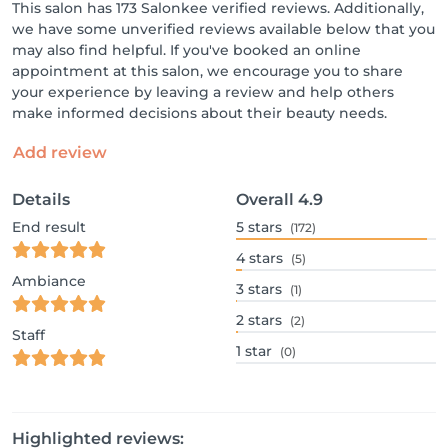
This salon has 173 Salonkee verified reviews. Additionally,
we have some unverified reviews available below that you
may also find helpful. If you've booked an online
appointment at this salon, we encourage you to share
your experience by leaving a review and help others
make informed decisions about their beauty needs.
Add review
Details
Overall
4.9
End result
5
stars
(172)
4
stars
(5)
Ambiance
3
stars
(1)
2
stars
(2)
Staff
1
star
(0)
Highlighted reviews: