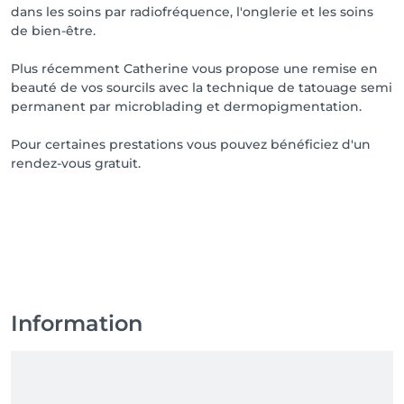
dans les soins par radiofréquence, l'onglerie et les soins
invasifs, les produits agressifs et mal adaptés 
de bien-être.
perturbent cet équilibre biologique très fragile et 
c'est là qu'apparaissent les premiers signes d'une 
Plus récemment Catherine vous propose une remise en
peau malsaine: boutons, acné, rougeurs, 
beauté de vos sourcils avec la technique de tatouage semi
déshydratation, vieillissement précoce, sensibilité, 
permanent par microblading et dermopigmentation.
peau grasse, pores dilatés...Tous ces problèmes que 
vous souhaitez voir disparaître vous les créez 
Pour certaines prestations vous pouvez bénéficiez d'un
inconsciemment.

rendez-vous gratuit.
INDIBA® est un traitement qui permet de faire du 
bien à votre peau et votre corps sans JAMAIS altérer, 
perturber ou déséquilibrer la fonction et barrière 
biologique essentielle pour une peau belle, saine, 
vitale, jeune et en pleine forme!

Faîtes confiance à votre peau, faîtes confiance à 
INDIBA®! " 

Dans notre institut vous confiez vos soins à des 
Information
esthéticiennes qui ont plus de 20 ans d'expérience. 
Nos soins mettent en avant vos envies, attentes 
besoins. 
