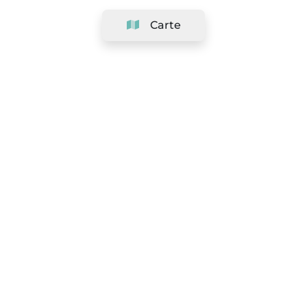
Carte
Société
Support
Équipe
&
Carrières
Référencer votre salon
Légal
Exercer le droit de rétractation
Conditions Générales
Politique de protection des données