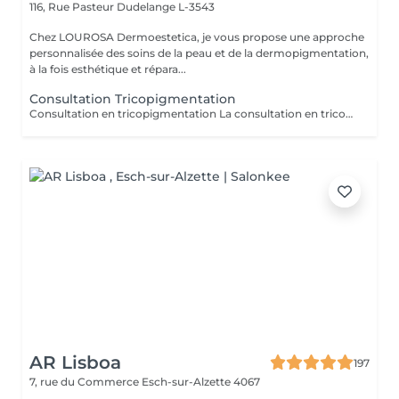
116, Rue Pasteur
Dudelange L-3543
Chez LOUROSA Dermoestetica, je vous propose une approche
personnalisée des soins de la peau et de la dermopigmentation,
à la fois esthétique et répara...
Consultation Tricopigmentation
Consultation en tricopigmentation La consultation en tricopigmentation est une étape indispensable avant toute prestation. Elle permet d'analyser votre cuir chevelu, d'évaluer vos besoins et de définir un protocole personnalisé en fonction de votre type de perte capillaire, de votre carnation et du résultat souhaité. Ce rendez-vous comprend une analyse de la zone à traiter, des conseils sur la technique la plus adaptée, ainsi qu'un échange pour répondre à vos questions et vérifier l'absence de contre-indications. Le montant de la consultation est déduit du tarif de la prestation si celle-ci est réalisée dans les 2 mois suivant la consultation.
AR Lisboa
197
7, rue du Commerce
Esch-sur-Alzette 4067