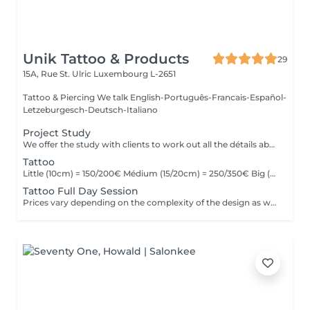
Unik Tattoo & Products
29
15A, Rue St. Ulric
Luxembourg L-2651
Tattoo & Piercing We talk English-Português-Francais-Español-
Letzeburgesch-Deutsch-Italiano
Project Study
We offer the study with clients to work out all the détails about their tattoo.
Tattoo
Little (10cm) = 150/200€ Médium (15/20cm) = 250/350€ Big (25cm/+) = start at 400€ Custom quotes per project! The prices vary depending on the complexity of the design as well as the área to be tattoed!
Tattoo Full Day Session
Prices vary depending on the complexity of the design as well as the área to be tattoed.