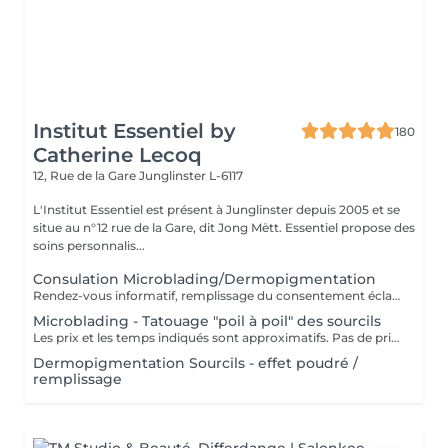
Institut Essentiel by
180
Catherine Lecoq
12, Rue de la Gare
Junglinster L-6117
L'Institut Essentiel est présent à Junglinster depuis 2005 et se
situe au n°12 rue de la Gare, dit Jong Mëtt. Essentiel propose des
soins personnalis...
Consulation Microblading/Dermopigmentation
Rendez-vous informatif, remplissage du consentement éclairé pour la réalisation d'un acte de tatouage. Évaluation du tatouage à réaliser, choix de la technique la mieux adaptée. La consultation est considérée comme un acompte si prise de rendez-vous pour le tatouage endéans les 15 jours.
Microblading - Tatouage "poil à poil" des sourcils
Les prix et les temps indiqués sont approximatifs. Pas de prise de rendez-vous sans consultation préalable. Réservable en ligne ou par téléphone.
Dermopigmentation Sourcils - effet poudré /
remplissage