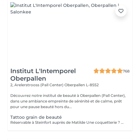
Institut L'Intemporel
768
Oberpallen
2, Arelerstrooss (Pall Center)
Oberpallen L-8552
Découvrez notre institut de beauté à Oberpallen (Pall Center),
dans une ambiance empreinte de sérénité et de calme, prêt
pour une pause beauté hors du...
Tattoo grain de beauté
Réservable à Steinfort auprès de Matilde Une coquetterie ? Accentuer un grain de beauté déjà existant ? Une jolie mouche à la Maryline Monroe ? Au choix... Sans douleur, pas de retouche nécessaire ( mais comprise si besoin ), longue durée dans le temps ( jusqu'à 18 mois )