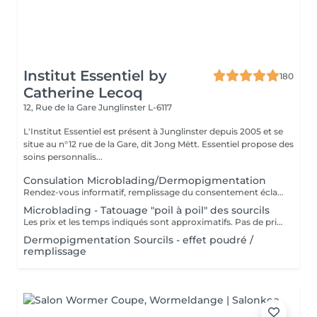
Institut Essentiel by
180
Catherine Lecoq
12, Rue de la Gare
Junglinster L-6117
L'Institut Essentiel est présent à Junglinster depuis 2005 et se
situe au n°12 rue de la Gare, dit Jong Mëtt. Essentiel propose des
soins personnalis...
Consulation Microblading/Dermopigmentation
Rendez-vous informatif, remplissage du consentement éclairé pour la réalisation d'un acte de tatouage. Évaluation du tatouage à réaliser, choix de la technique la mieux adaptée. La consultation est considérée comme un acompte si prise de rendez-vous pour le tatouage endéans les 15 jours.
Microblading - Tatouage "poil à poil" des sourcils
Les prix et les temps indiqués sont approximatifs. Pas de prise de rendez-vous sans consultation préalable. Réservable en ligne ou par téléphone.
Dermopigmentation Sourcils - effet poudré /
remplissage