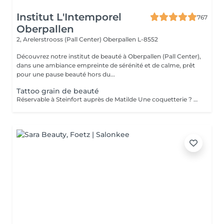
Institut L'Intemporel
767
Oberpallen
2, Arelerstrooss (Pall Center)
Oberpallen L-8552
Découvrez notre institut de beauté à Oberpallen (Pall Center),
dans une ambiance empreinte de sérénité et de calme, prêt
pour une pause beauté hors du...
Tattoo grain de beauté
Réservable à Steinfort auprès de Matilde Une coquetterie ? Accentuer un grain de beauté déjà existant ? Une jolie mouche à la Maryline Monroe ? Au choix... Sans douleur, pas de retouche nécessaire ( mais comprise si besoin ), longue durée dans le temps ( jusqu'à 18 mois )