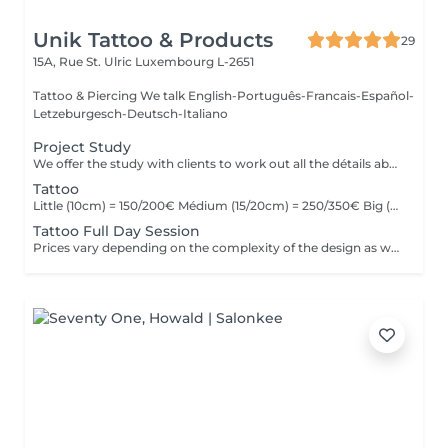
Unik Tattoo & Products
29
15A, Rue St. Ulric
Luxembourg L-2651
Tattoo & Piercing We talk English-Português-Francais-Español-
Letzeburgesch-Deutsch-Italiano
Project Study
We offer the study with clients to work out all the détails about their tattoo.
Tattoo
Little (10cm) = 150/200€ Médium (15/20cm) = 250/350€ Big (25cm/+) = start at 400€ Custom quotes per project! The prices vary depending on the complexity of the design as well as the área to be tattoed!
Tattoo Full Day Session
Prices vary depending on the complexity of the design as well as the área to be tattoed.