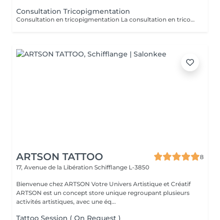
Consultation Tricopigmentation
Consultation en tricopigmentation La consultation en tricopigmentation est une étape indispensable avant toute prestation. Elle permet d'analyser votre cuir chevelu, d'évaluer vos besoins et de définir un protocole personnalisé en fonction de votre type de perte capillaire, de votre carnation et du résultat souhaité. Ce rendez-vous comprend une analyse de la zone à traiter, des conseils sur la technique la plus adaptée, ainsi qu'un échange pour répondre à vos questions et vérifier l'absence de contre-indications. Le montant de la consultation est déduit du tarif de la prestation si celle-ci est réalisée dans les 2 mois suivant la consultation.
ARTSON TATTOO
8
17, Avenue de la Libération
Schifflange L-3850
Bienvenue chez ARTSON Votre Univers Artistique et Créatif
ARTSON est un concept store unique regroupant plusieurs
activités artistiques, avec une éq...
Tattoo Session ( On Request )