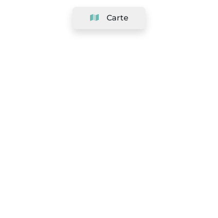
Carte
Société
Support
Équipe
&
Carrières
Référencer votre salon
Légal
Exercer le droit de rétractation
Conditions Générales
Politique de protection des données