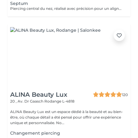
Septum
Piercing central du nez, réalisé avec précision pour un alignement parfait. Bijou initial en titane et conseils de soin inclus. Si tu souhaites te faire percer mais que tu as peur des aiguilles ou que tu souffres d'anxiété (stress, blocage), nous te demandons de bien vouloir réserver le service intitulé: <<NOM DU PIERCING (Phobie des aiguilles)>> Ce service ne côute pas plus cher. Il est simplement prévu pour des raisons d'organisation, afin que tout le monde soit à l'aise et bien accueilli(e).
ALINA Beauty Lux
120
20 , Av. Dr Gaasch
Rodange L-4818
ALINA Beauty Lux est un espace dédié à la beauté et au bien-
être, où chaque détail a été pensé pour offrir une expérience
unique et personnalisée. No...
Changement piercing