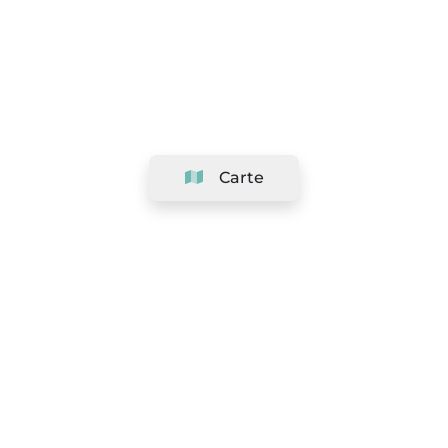
Carte
Société
Support
Équipe
&
Carrières
Référencer votre salon