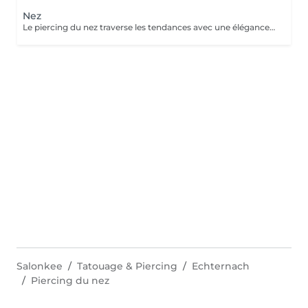
Nez
Le piercing du nez traverse les tendances avec une élégance intemporelle. Discret ou plus audacieux selon le bijou choisi, il met naturellement les traits du visage en valeur. Conseils personnalisés et suivi de cicatrisation Inclus : Bijou de première pose en titane ASTM F-136 + 5€ pour changer la couleur de ton bijou grâce à l'anodisation. Les bijoux de la vitrine sont disponibles en première pause, le prix du bijou est à ajouter à la prestation. Pour toutes demandes d'informations, merci de me contacter. Tout les mineurs doivent être accompagnés d'un tuteur légal ( parents ! ), des justificatifs d'identités seront demandés.
Salonkee
Tatouage & Piercing
Echternach
Piercing du nez