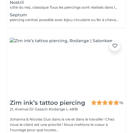
Nostril
côté du nez, classique Tous les piercings sont réalisés dans le respect strict des normes d'hygiène, de sécurité et de la législation luxembourgeoise. Le matériel est stérilisé en autoclave, les gants et instruments sont à usage unique, et les bijoux utilisés sont en titane chirurgical hypoallergénique, conforme aux normes européennes. Chaque prestation comprend : *la désinfection complète de la zone, *la pose professionnelle, *les conseils personnalisés de soins et cicatrisation. Âge minimum Règlement au Luxembourg : Le piercing est autorisé à partir de 16 ans. Entre 16 et 18 ans, le client doit être accompagné d'un parent ou tuteur légal pour signer une autorisation écrite avant la séance. Aucun piercing n'est effectué en dessous de 16 ans, sans exception. Avant la séance : Ne pas consommer d'alcool, de caféine ni de médicaments fluidifiant le sang (aspirine, ibuprofène, etc.) pendant 24 h. Avoir bien mangé et dormi avant la séance. La peau doit être propre, sans maquillage ni crème. Après la séance : Ne pas toucher le piercing avec les mains sales. Nettoyer la zone 2 fois par jour avec une solution saline stérile. Éviter piscine, sauna, mer, maquillage ou parfum pendant 10 à 15 jours. Ne jamais tourner ni retirer le bijou avant la cicatrisation complète. Contre-indications : Grossesse, allaitement, diabète non stabilisé. Maladies de la peau ou infections locales. Traitements anticoagulants, immunosuppresseurs ou antibiotiques en cours. Allergies connues aux métaux.
Septum
piercing central, possible avec bijou circulaire ou fer à cheval. Tous les piercings sont réalisés dans le respect strict des normes d'hygiène, de sécurité et de la législation luxembourgeoise. Le matériel est stérilisé en autoclave, les gants et instruments sont à usage unique, et les bijoux utilisés sont en titane chirurgical hypoallergénique, conforme aux normes européennes. Chaque prestation comprend : *la désinfection complète de la zone, *la pose professionnelle, *les conseils personnalisés de soins et cicatrisation. Âge minimum Règlement au Luxembourg : Le piercing est autorisé à partir de 16 ans. Entre 16 et 18 ans, le client doit être accompagné d'un parent ou tuteur légal pour signer une autorisation écrite avant la séance. Aucun piercing n'est effectué en dessous de 16 ans, sans exception. Avant la séance : Ne pas consommer d'alcool, de caféine ni de médicaments fluidifiant le sang (aspirine, ibuprofène, etc.) pendant 24 h. Avoir bien mangé et dormi avant la séance. La peau doit être propre, sans maquillage ni crème. Après la séance : Ne pas toucher le piercing avec les mains sales. Nettoyer la zone 2 fois par jour avec une solution saline stérile. Éviter piscine, sauna, mer, maquillage ou parfum pendant 10 à 15 jours. Ne jamais tourner ni retirer le bijou avant la cicatrisation complète. Contre-indications : Grossesse, allaitement, diabète non stabilisé. Maladies de la peau ou infections locales. Traitements anticoagulants, immunosuppresseurs ou antibiotiques en cours. Allergies connues aux métaux.
Zim ink’s tattoo piercing
76
21, Avenue Dr Gaasch
Rodange L-4818
Johanna & Nicolas Duo dans la vie et dans le travaille ! Chez
nous le client est une priorité ! Nous mettons le coeur à
l'ouvrage pour que toutes...