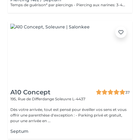
Temps de guérison* par piercings - Piercing aux narines: 3-4 semaines - Piercing septum: 4-8 semaines *Notez également qu'il est indispensable de réaliser les soins quotidiennement pour que la cicatrisation se fasse dans les meilleures conditions. *La guérison est différente d'une personne à l'autre **Si vous êtes mineur, l'autorisation parentale est obligatoire.
A10 Concept
37
195, Rue de Differdange
Soleuvre L-4437
Dès votre arrivée, tout est pensé pour éveiller vos sens et vous
offrir une parenthèse d'exception : - Parking privé et gratuit,
pour une arrivée en ...
Septum