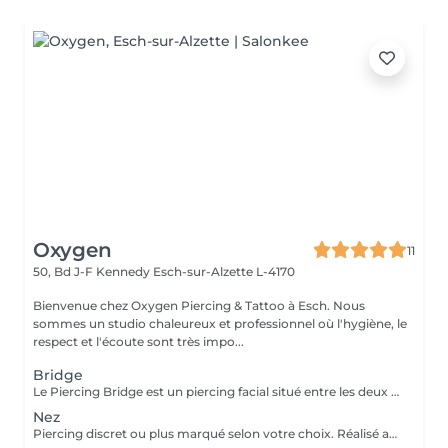
Oxygen
11
50, Bd J-F Kennedy
Esch-sur-Alzette L-4170
Bienvenue chez Oxygen Piercing & Tattoo à Esch. Nous
sommes un studio chaleureux et professionnel où l'hygiène, le
respect et l'écoute sont très impo...
Bridge
Le Piercing Bridge est un piercing facial situé entre les deux yeux à la racine du nez. Un Piercing en titane chirurgical est inclus. Le titane est hypoallergénique, léger et idéal pour les premières phases de cicatrisation. Si tu souhaites te faire percer mais que tu as peur des aiguilles ou que tu souffres d'anxiété (stress, blocage), nous te demandons de bien vouloir réserver le service intitulé: <<NOM DU PIERCING (Phobie des aiguilles)>> Ce service ne côute pas plus cher. Il est simplement prévu pour des raisons d'organisation, afin que tout le monde soit à l'aise et bien accueilli(e).
Nez
Piercing discret ou plus marqué selon votre choix. Réalisé avec un bijou en titane pour une cicatrisation optimale. Si tu souhaites te faire percer mais que tu as peur des aiguilles ou que tu souffres d'anxiété (stress, blocage), nous te demandons de bien vouloir réserver le service intitulé: <<NOM DU PIERCING (Phobie des aiguilles)>> Ce service ne côute pas plus cher. Il est simplement prévu pour des raisons d'organisation, afin que tout le monde soit à l'aise et bien accueilli(e).