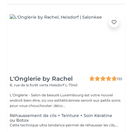
L'Onglerie by Rachel
135
8, rue de la forêt verte
Heisdorf L-7340
L'Onglerie - Salon de beauté Luxembourg est votre nouvel
endroit bien-être, où vos esthéticiennes seront aux petits soins
pour vous chouchouter: déco...
Réhaussement de cils + Teinture + Soin Kératine
ou Botox
Cette technique ultra tendance permet de réhausser les cils, et leur apporter une courbure naturelle digne d'un mascara Découvrez le réhaussement de cils classique, soin Kératine ou combiné au soin Lash Botox: le Must Have du moment. C'est un soin réparateur pour les cils à base de kératine, panthénol et vitamines pour fortifier les cils endommagés ou fragiles, les nourrir, les hydrater et booster leur croissance. La formule du traitement est réalisée spécialement pour les cils, inoffensif pour les yeux, à base de : Vitamine E, pour rajeunir, restaurer et activer la pousse des cils. Panthénol : pour restaurer la structure du poil abimé, il enrobe chaque cil d'une pellicule qui lui ajoute volume, le nourrit, l'hydrate et stimule la pousse. Huile d'argan: hydrate, nourrit et régénère les cils, les fait briller. Kératine: remplit la structure et remplit les zones abîmées des cils. Recrée la couche de kératine naturelle. Collagène: referme les couches supérieures des cils, les rend plus flexibles, et doux. Acide Hyaluronique: restaure et hydrate les cils, empêche la perte d'humidité. Le traitement entraîne une pousse des cils, 40 % de volume en plus après le traitement soin, la teinture noire dure jusqu'à huit semaines, et l'effet du soin dure environ 2 mois. Il est possible de faire ce traitement tous les 2 à 3 mois, le résultat va s'ajouter, et les cils n'en seront que plus beaux, et en bonne santé.