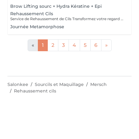
Brow Lifting sourc + Hydra Kératine + Epi
Rehaussement Cils
Service de Rehaussement de Cils Transformez votre regard avec notre service de rehaussement de cils, disponible avec ou sans teinture. Notre technique avancée inclut : - *Courbure Durable* : Nous sublimons vos cils naturels en leur apportant une courbure élégante et durable. - *Option avec Teinture* : Pour un effet encore plus spectaculaire, ajoutez de la couleur à vos cils, vous libérant ainsi de l'utilisation quotidienne de mascara. - *Hydratation Incluse* : Nos traitements incluent une hydratation profonde, garantissant des cils sains et forts. ### Entretien Pour maintenir l'effet souhaité et éviter d'endommager vos cils, nous recommandons de refaire le traitement toutes les 4 à 6 semaines. Ainsi, vous assurez un regard toujours éblouissant tout en préservant la santé de vos cils. Prenez rendez-vous dès aujourd'hui et sublimez la beauté naturelle de vos yeux !
Journée Metamorphose
«
1
2
3
4
5
6
»
Salonkee
Sourcils et Maquillage
Mersch
Rehaussement cils