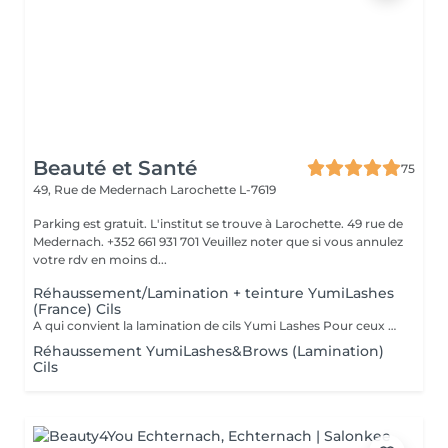
Beauté et Santé
75
49, Rue de Medernach
Larochette L-7619
Parking est gratuit. L'institut se trouve à Larochette. 49 rue de
Medernach. +352 661 931 701 Veuillez noter que si vous annulez
votre rdv en moins d...
Réhaussement/Lamination + teinture YumiLashes
(France) Cils
A qui convient la lamination de cils Yumi Lashes Pour ceux qui ont: - cils courts - cils poussant droits - cils poussant vers le bas - cils clairs - avec absence de paupière - avec paupière supérieure débordante - avec des paupières « affaissées » liées à l'âge - mener une vie active - gagner du temps - ceux qui partent en vacances, en voyage Vous obtenez des cils brillants avec une belle courbe. Un peu de magie et voila
Réhaussement YumiLashes&Brows (Lamination)
Cils