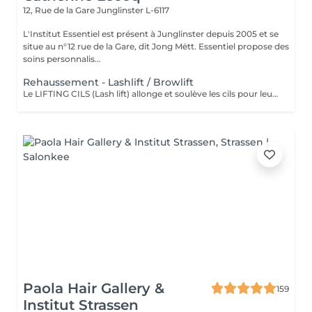
12, Rue de la Gare
Junglinster L-6117
L'Institut Essentiel est présent à Junglinster depuis 2005 et se
situe au n°12 rue de la Gare, dit Jong Mëtt. Essentiel propose des
soins personnalis...
Rehaussement - Lashlift / Browlift
Le LIFTING CILS (Lash lift) allonge et soulève les cils pour leur donner un "effet mascara". Cela rajeunit et ouvre le regard. Convient également aux cils courts. Important: déconseillé pendant la grossesse. Retirer les lentilles avant l'intervention! Le LIFTING SOURCILS (Brow lift) dresse les poils et épaissit ainsi les sourcils. Cela permet de redéfinir la ligne des sourcils. Effet anti-âge garantit! Tenue du lifting (4-6 semaines) sans entretien
Paola Hair Gallery &
159
Institut Strassen