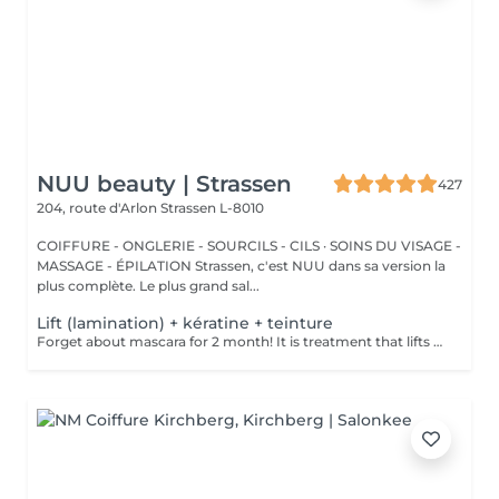
NUU beauty | Strassen
427
204, route d'Arlon
Strassen L-8010
COIFFURE - ONGLERIE - SOURCILS - CILS · SOINS DU VISAGE -
MASSAGE - ÉPILATION Strassen, c'est NUU dans sa version la
plus complète. Le plus grand sal...
Lift (lamination) + kératine + teinture
Forget about mascara for 2 month! It is treatment that lifts and curls your natural lashes to make them look longer and give them an attractive shape that will open up your eyes. How is lash lamination done? - lashes are washed - eye pad is placed - silicone rods are placed - perming solution is applied - lifting solution is left on the lashes for approximately 15 min - noutralizing solution is applied to reform the disulfide lashes bonds - henna or paint is applied - keratin (serum is applied to keep the lashes hydrated and healthy) - silicone rods are removed Age restrictions: recommended to do from 14 years. Post procedure recommendations: do not wash eyelashes 24 hours after the procedure. Frequency: once in 8 weeks.