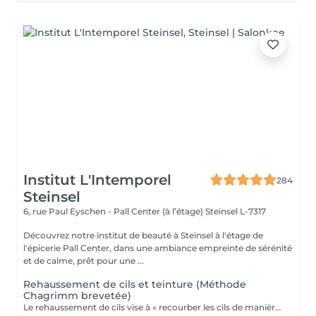
Institut L'Intemporel
284
Steinsel
6, rue Paul Eyschen - Pall Center (à l’étage)
Steinsel L-7317
Découvrez notre institut de beauté à Steinsel à l'étage de
l'épicerie Pall Center, dans une ambiance empreinte de sérénité
et de calme, prêt pour une ...
Rehaussement de cils et teinture (Méthode
Chagrimm brevetée)
Le rehaussement de cils vise à « recourber les cils de manière naturelle afin de les galber et leur donner un effet mascara ». Et ce, sans même utiliser votre maquillage. Cela permet d'embellir et d'ouvrir le regard tout en lui donnant de la douceur, et ce, pour une durée moyenne de six semaines. Ultra-pratique pour une routine make-up allégée et un regard perçant dès le réveil. Ne remplacera jamais l'effet mascara. SVP pour éviter toute réaction ne pas venir avec des lentilles de contact ou prévoir le nécessaire pour les retirer avant la prestation et attendre minimum 3 mois entre deux rehaussements !