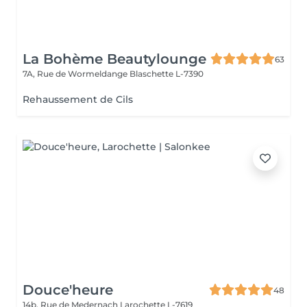
La Bohème Beautylounge
63
7A, Rue de Wormeldange
Blaschette L-7390
Rehaussement de Cils
Douce'heure
48
14b, Rue de Medernach
Larochette L-7619