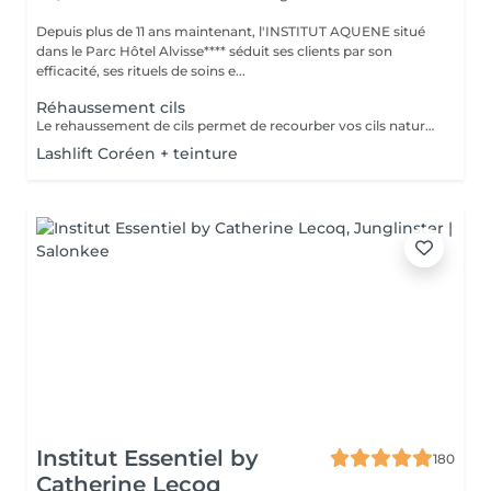
Depuis plus de 11 ans maintenant, l'INSTITUT AQUENE situé
dans le Parc Hôtel Alvisse**** séduit ses clients par son
efficacité, ses rituels de soins e...
Réhaussement cils
Le rehaussement de cils permet de recourber vos cils naturels afin de souligner le regard. dans cette prestation une teinture cils (pour foncer vos cils) ainsi qu'un soin à la kératine (pour renourrir en profondeur, car le rehaussement assèche un peu le cil). Grâce à cette prestation vous aurez déjà bonne mine au réveil!!
Lashlift Coréen + teinture
Institut Essentiel by
180
Catherine Lecoq