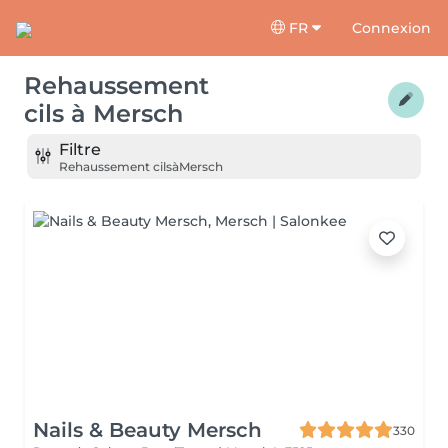
FR
Connexion
Rehaussement
cils
à
Mersch
Filtre
Rehaussement cils
à
Mersch
Nails & Beauty Mersch
330