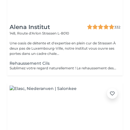
Alena Institut
332
148, Route d'Arlon
Strassen L-8010
Une oasis de détente et d'expertise en plein cur de Strassen À
deux pas de Luxembourg-Ville, notre institut vous ouvre ses
portes dans un cadre chale...
Rehaussement Cils
Sublimez votre regard naturellement ! Le rehaussement des cils courbe et ouvre le regard, tout en nourrissant vos cils grâce à la kératine, pour des cils plus forts, brillants et souples. Pour un effet encore plus intense, il peut être combiné avec une teinture. Prestation rapide et efficace en seulement 45 minutes pour un regard lumineux et captivant, sans maquillage quotidien !