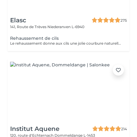
Elasc
275
141, Route de Trèves
Niederanven L-6940
Rehaussement de cils
Le rehaussement donne aux cils une jolie courbure naturelle afin d'ouvrir le regard. La kératine apporte aux cils résistance, solidité et vitalité. Misencil est une gamme de produits spécifique pour le contour de l'oeil. Tenue : environ 5 semaines.
Institut Aquene
214
120, route d'Echternach
Dommeldange L-1453