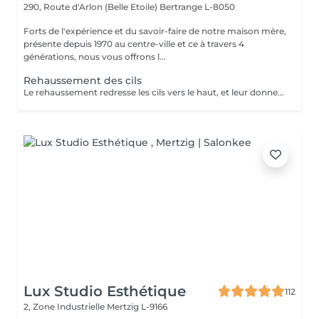
290, Route d'Arlon (Belle Etoile)
Bertrange L-8050
Forts de l'expérience et du savoir-faire de notre maison mère,
présente depuis 1970 au centre-ville et ce à travers 4
générations, nous vous offrons l...
Rehaussement des cils
Le rehaussement redresse les cils vers le haut, et leur donne une superbe courbure, de la longueur, de la hauteur et du volume : vos cils paraissent plus longs et plus denses. Pour toutes celles qui veulent avoir un regard intense et des cils plus longs c'est une technique qui rallonge vos propres cils sans avoir recours aux extensions de cils. Elle peut être complémentaire à l'application d'extensions de cils, afin de faciliter leur application lorsque vos cils sont trop droits ou trop recourbés : Une beauté en un clin d'oeil ! Le soin ne dure que 45 minutes et n'est pas inconfortable : son effet recourbant dure entre 8 et 12 semaines, ce qui correspond au cycle naturel des cils. Tout de suite après le rehaussement, nous vous proposons soit une teinture des cils, pour intensifier la couleur de vos cils, soit un soin à la kératine, un traitement unique pour nourrir, épaissir et hydrater vos cils naturels ,soit l'application d'un mascara semi-permanent afin d'en améliorer encore l'aspect ' maquillé ' ( tenue 3-4 semaines). Vous avez la possibilité de faire tous ces soins en un même séance :))
Lux Studio Esthétique
112
2, Zone Industrielle
Mertzig L-9166