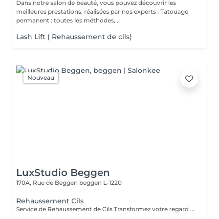
Dans notre salon de beauté, vous pouvez découvrir les
meilleures prestations, réalisées par nos experts : Tatouage
permanent : toutes les méthodes,...
Lash Lift ( Rehaussement de cils)
Nouveau
LuxStudio Beggen
170A, Rue de Beggen
beggen L-1220
Rehaussement Cils
Service de Rehaussement de Cils Transformez votre regard avec notre service de rehaussement de cils, disponible avec ou sans teinture. Notre technique avancée inclut : - *Courbure Durable* : Nous sublimons vos cils naturels en leur apportant une courbure élégante et durable. - *Option avec Teinture* : Pour un effet encore plus spectaculaire, ajoutez de la couleur à vos cils, vous libérant ainsi de l'utilisation quotidienne de mascara. - *Hydratation Incluse* : Nos traitements incluent une hydratation profonde, garantissant des cils sains et forts. ### Entretien Pour maintenir l'effet souhaité et éviter d'endommager vos cils, nous recommandons de refaire le traitement toutes les 4 à 6 semaines. Ainsi, vous assurez un regard toujours éblouissant tout en préservant la santé de vos cils. Prenez rendez-vous dès aujourd'hui et sublimez la beauté naturelle de vos yeux !