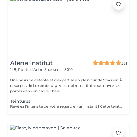
Alena Institut
331
148, Route d'Arlon
Strassen L-8010
Une oasis de détente et d'expertise en plein cur de Strassen À
deux pas de Luxembourg-Ville, notre institut vous ouvre ses
portes dans un cadre chale...
Teintures
Révélez l'intensité de votre regard en un instant ! Cette teinture sublime vos cils et sourcils comme une coloration pour cheveux, avec des nuances variées et raffinées : noir, bleu nuit, bleu, brun ou brun clair . Résultat éclatant en seulement 15 minutes pour un regard naturellement captivant, sans effort quotidien !