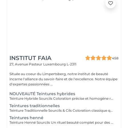
INSTITUT FAIA
458
27, Avenue Pasteur
Luxembourg L-2311
Située au coeur du Limpertsberg, notre institut de beauté
incarne l'alliance du savoir-faire et de l'excellence. Notre équipe
d'expertes passionnées ...
NOUVEAUTÉ Teintures hybrides
Teinture Hybride Sourcils Coloration précise et homogène réalisée à l'airbrush qui colore à la fois la peau et le poil pour un effet maquillé longue durée. Avant la pose une restructuration complète est effectuée avec épilation au fil ou à la cire selon l'envie et le besoin de la cliente afin d'obtenir une ligne parfaitement dessinée. Tenue sur la peau jusqu'à 10 jours Tenue sur le poil jusqu'à 6 à 7 semaines Disponible en plusieurs teintes pour s'adapter à chaque carnation. Compatible avec le Browlift pour des sourcils plus denses, structurés et naturellement sublimés.
Teintures traditionnelles
Teinture Traditionnelle Sourcils & Cils Coloration classique qui intensifie la couleur naturelle des poils pour un regard plus profond et structuré. Tenue sur la peau 1 à 2 jours Tenue sur le poil jusqu'à 4 semaines Disponible en plusieurs teintes pour s'adapter à chaque carnation et couleur de poils. Compatible avec le Brow Lift et le Rehaussement de Cils pour un résultat harmonieux et durable. Il est également possible d'ajouter un soin à la kératine qui nourrit et hydrate en profondeur le poil du sourcil et du cil pour un fini plus doux, brillant et renforcé.
Teintures henné
Teinture Henné Sourcils Un rituel beauté complet pour des sourcils parfaitement dessinés et naturellement sublimés. La teinture au henné colore à la fois la peau et le poil offrant un effet maquillé et structuré sans maquillage. Avant la pose une restructuration sur mesure est réalisée, prise précise des points de mesure puis épilation au fil ou à la cire pour redéfinir harmonieusement la ligne du sourcil. Tenue sur la peau jusqu'à 10 jours Tenue sur le poil jusqu'à 5 semaines Disponible en plusieurs teintes adaptées à chaque carnation. Le résultat, des sourcils nets, équilibrés et intensément mis en valeur avec un rendu naturel et soigné.