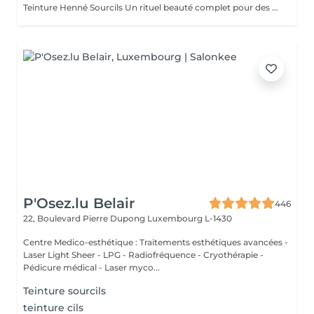
Teinture Henné Sourcils Un rituel beauté complet pour des sourcils parfaitement dessinés et naturellement sublimés. La teinture au henné colore à la fois la peau et le poil offrant un effet maquillé et structuré sans maquillage. Avant la pose une restructuration sur mesure est réalisée, prise précise des points de mesure puis épilation au fil ou à la cire pour redéfinir harmonieusement la ligne du sourcil. Tenue sur la peau jusqu'à 10 jours Tenue sur le poil jusqu'à 5 semaines Disponible en plusieurs teintes adaptées à chaque carnation. Le résultat, des sourcils nets, équilibrés et intensément mis en valeur avec un rendu naturel et soigné.
P'Osez.lu Belair
446
22, Boulevard Pierre Dupong
Luxembourg L-1430
Centre Medico-esthétique : Traitements esthétiques avancées -
Laser Light Sheer - LPG - Radiofréquence - Cryothérapie -
Pédicure médical - Laser myco...
Teinture sourcils
teinture cils