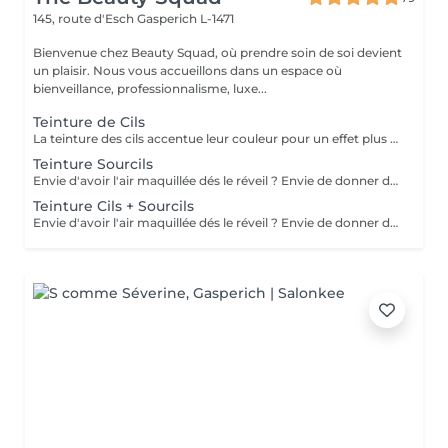
145, route d'Esch
Gasperich L-1471
Bienvenue chez Beauty Squad, où prendre soin de soi devient
un plaisir. Nous vous accueillons dans un espace où
bienveillance, professionnalisme, luxe...
Teinture de Cils
La teinture des cils accentue leur couleur pour un effet plus intense et une meilleure définition, sans maquillage. Elle est idéale pour foncer des poils clairs ou uniformiser une teinte irrégulière. Chez Beauty Squad : - Produits testés dermatologiquement et conformes aux normes CE. - Prestation rapide et sans douleur pour un regard sublimé immédiatement. Osez un regard plus intense et profond !
Teinture Sourcils
Envie d'avoir l'air maquillée dés le réveil ? Envie de donner du caractère, de l'intensité à votre regard ? Envie d'un visage plus expressif ? Afin de mettre en valeur vos sourcils naturels sans make up, optez pour la teinture ! La teinture donne un effet profond, fourni et plus intense. Elle est résistante à l'eau et dure jusqu'à 6 semaines. Elle ajoute brillance et éclat ; elle couvre les éventuels sourcils grisonnants. Les yeux sont plus expressifs même sans maquillage
Teinture Cils + Sourcils
Envie d'avoir l'air maquillée dés le réveil ? Envie de donner du caractère, de l'intensité à votre regard ? Envie d'un visage plus expressif ? Afin de mettre en valeur vos cils et vos sourcils naturels sans make up, optez pour la teinture ! La teinture donne un effet profond, fourni et plus intense. Elle est résistante à l'eau et dure jusqu'à 6 semaines. Elle ajoute brillance et éclat ; elle couvre les éventuels cils et sourcils grisonnants. Les yeux sont plus expressifs même sans maquillage