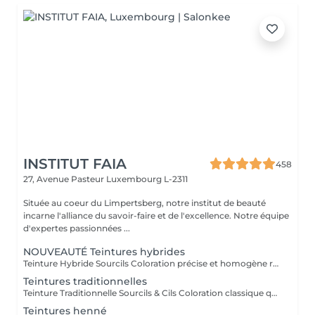
INSTITUT FAIA
458
27, Avenue Pasteur
Luxembourg L-2311
Située au coeur du Limpertsberg, notre institut de beauté
incarne l'alliance du savoir-faire et de l'excellence. Notre équipe
d'expertes passionnées ...
NOUVEAUTÉ Teintures hybrides
Teinture Hybride Sourcils Coloration précise et homogène réalisée à l'airbrush qui colore à la fois la peau et le poil pour un effet maquillé longue durée. Avant la pose une restructuration complète est effectuée avec épilation au fil ou à la cire selon l'envie et le besoin de la cliente afin d'obtenir une ligne parfaitement dessinée. Tenue sur la peau jusqu'à 10 jours Tenue sur le poil jusqu'à 6 à 7 semaines Disponible en plusieurs teintes pour s'adapter à chaque carnation. Compatible avec le Browlift pour des sourcils plus denses, structurés et naturellement sublimés.
Teintures traditionnelles
Teinture Traditionnelle Sourcils & Cils Coloration classique qui intensifie la couleur naturelle des poils pour un regard plus profond et structuré. Tenue sur la peau 1 à 2 jours Tenue sur le poil jusqu'à 4 semaines Disponible en plusieurs teintes pour s'adapter à chaque carnation et couleur de poils. Compatible avec le Brow Lift et le Rehaussement de Cils pour un résultat harmonieux et durable. Il est également possible d'ajouter un soin à la kératine qui nourrit et hydrate en profondeur le poil du sourcil et du cil pour un fini plus doux, brillant et renforcé.
Teintures henné