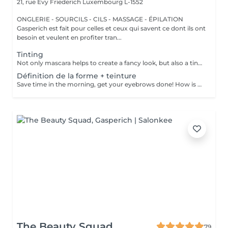
21, rue Evy Friederich
Luxembourg L-1552
ONGLERIE - SOURCILS - CILS - MASSAGE - ÉPILATION
Gasperich est fait pour celles et ceux qui savent ce dont ils ont
besoin et veulent en profiter tran...
Tinting
Not only mascara helps to create a fancy look, but also a tinting of your lashes! How is the lash tinting done? - lashes are washed - eye cream is applied - the tape and patches are applied - tinting - the tape and patches are removed Age restrictions: recommended to do from 14 years. Post procedure recommendations: do not wet eyelashes 24 hours after the procedure. Frequency: once in 2-3 weeks.
Définition de la forme + teinture
Save time in the morning, get your eyebrows done! How is the shape definition + tinting done? - consultation (to discuss perfect form and colour) - preparation (brows are washed and marked) - waxing (excess hair are removed with wax) - tweezing (excess hair are removed with tweezers) - tinting (paint or henna is applied) - excess paint is removed - antiseptic and cream are applied Age restrictions: recommended to do from 14 years. Post procedure recommendations: do not wash brows and do not put on makeup for 12 hours. Frequency: once in 3-4 weeks.
The Beauty Squad
79