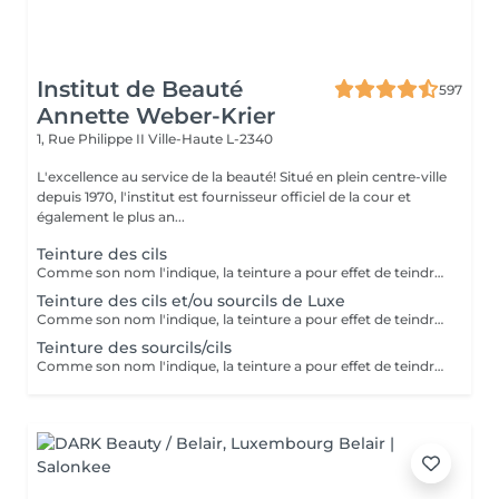
Institut de Beauté
597
Annette Weber-Krier
1, Rue Philippe II
Ville-Haute L-2340
L'excellence au service de la beauté! Situé en plein centre-ville
depuis 1970, l'institut est fournisseur officiel de la cour et
également le plus an...
Teinture des cils
Comme son nom l'indique, la teinture a pour effet de teindre les cils ou les sourcils et de les gainer très légèrement. Idéal pour les personnes aux cils ou sourcils clairs qui souhaitent avoir en toute occasion avec ou sans mascara des cils ou sourcils plus foncés (noirs, bruns, marrons).
Teinture des cils et/ou sourcils de Luxe
Comme son nom l'indique, la teinture a pour effet de teindre les cils ou les sourcils et de les gainer très légèrement. Idéal pour les personnes aux cils ou sourcils clairs qui souhaitent avoir en toute occasion avec ou sans mascara des cils ou sourcils plus foncés (noirs, bruns, marrons).
Teinture des sourcils/cils
Comme son nom l'indique, la teinture a pour effet de teindre les cils ou les sourcils et de les gainer très légèrement. Idéal pour les personnes aux cils ou sourcils clairs qui souhaitent avoir en toute occasion avec ou sans mascara des cils ou sourcils plus foncés (noirs, bruns, marrons).