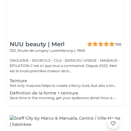
NUU beauty | Merl
788
332, Route de Longwy
Luxembourg L-1940
ONGLERIE - SOURCILS - CILS - SOINS DU VISAGE - MASSAGE -
ÉPILATION C'est ici que tout a commencé. Depuis 2022, Merl
est la toute première maison de b...
Teinture
Not only mascara helps to create a fancy look, but also a tinting of your lashes! How is the lashes tinting done? - lashes are washed - eye cream is applied - the tape and patches are applied - tinting - the tape and patches are removed Age restrictions: recommended to do from 14 years. Post procedure recommendations: do not wet eyelashes 24 hours after the procedure. Frequency: once in 2-3 weeks.
Définition de la forme + teinture
Save time in the morning, get your eyebrows done! How is the shape definition + tinting done? - consultation (to discuss perfect form and colour) - preparation (brows are washed and marked) - waxing (excess hair are removed with wax) - tweezing (excess hair are removed with tweezers) - tinting (paint or henna is applied) - excess paint is removed - antiseptic and cream are applied Age restrictions: recommended to do from 14 years. Post procedure recommendations: do not wash brows and do not put on makeup for 12 hours. Frequency: once in 3-4 weeks.