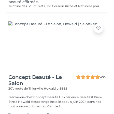
beauté affirmée.
Teinture des Sourcils et Cils : Couleur Riche et Naturelle pour un Regard Parfaitement Dé fini et Durable Découvrez le secret pour des sourcils et cils impeccables avec notre teinture spécialisée. Couleur Riche : Nos teintures offrent des couleurs intenses et naturelles qui mettent en valeur vos sourcils et cils avec des nuances profondes et élégantes. Définition Parfaite : La formule est conçue pour définir vos sourcils et cils avec précision, créant une forme parfaitement structurée et harmonieuse. Durabilité Exceptionnelle : Profitez d'une couleur durable qui reste éclatante et résistante, garantissant un regard impeccable pendant longtemps. La teinture est appliquée avec soin par nos esthéticiennes, dont les maîtres Liseta, Fatima et Deborah, assurant un résultat uniforme et naturel. Offrez-vous le luxe d'un regard parfaitement défini et mettez en valeur vos yeux comme jamais auparavant.
Concept Beauté - Le
455
Salon
201, route de Thionville
Howald L-5885
Bienvenue chez Concept Beauté L'Expérience Beauté & Bien-
Être à Howald Hesperange Installé depuis juin 2024 dans nos
tout nouveaux locaux au Centre S...