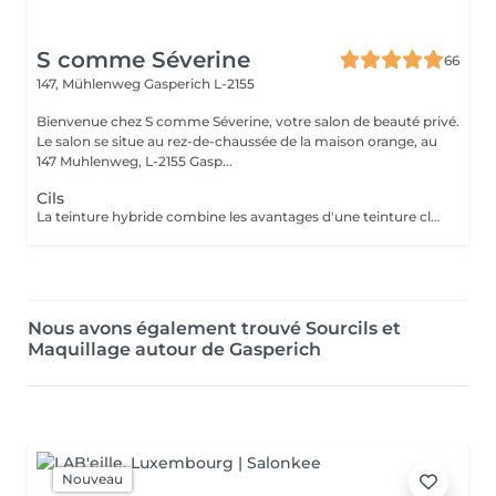
S comme Séverine
66
147, Mühlenweg
Gasperich L-2155
Bienvenue chez S comme Séverine, votre salon de beauté privé.
Le salon se situe au rez-de-chaussée de la maison orange, au
147 Muhlenweg, L-2155 Gasp...
Cils
La teinture hybride combine les avantages d'une teinture classique et du henné, offrant une couleur qui dure jusqu'à 6 semaines. Enrichie en ingrédients nourrissants tels que l'aloé vera, l'huile d'amande et la cire d'abeille.
Nous avons également trouvé Sourcils et
Maquillage autour de Gasperich
Nouveau