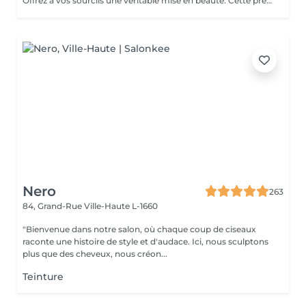
Offrez à vos sourcils une véritable mise en beauté. Cette prestation comprend : Le tracé personnalisé : étude de la morphologie du visage et dessin de la forme idéale pour harmoniser le regard. La teinture hybride : coloration pour intensifier la ligne du sourcil, combler visuellement les zones clairsemées et apporter plus de définition. L'épilation : suppression précise des poils indésirables afin d'obtenir une ligne nette, équilibrée et parfaitement structurée.
Nero
263
84, Grand-Rue
Ville-Haute L-1660
"Bienvenue dans notre salon, où chaque coup de ciseaux
raconte une histoire de style et d'audace. Ici, nous sculptons
plus que des cheveux, nous créon...
Teinture