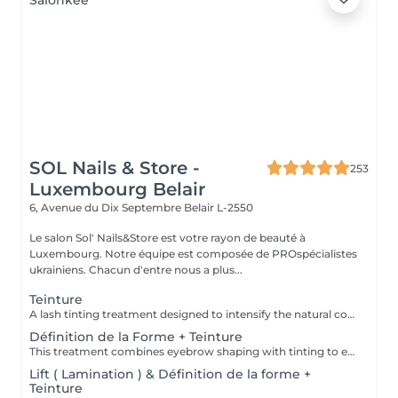
SOL Nails & Store -
253
Luxembourg Belair
6, Avenue du Dix Septembre
Belair L-2550
Le salon Sol' Nails&Store est votre rayon de beauté à
Luxembourg. Notre équipe est composée de PROspécialistes
ukrainiens. Chacun d'entre nous a plus...
Teinture
A lash tinting treatment designed to intensify the natural color of the eyelashes, making them appear darker and more noticeable without mascara. Result: more defined, visible lashes with a natural effect. Recommended frequency: every 3 to 5 weeks.
Définition de la Forme + Teinture
This treatment combines eyebrow shaping with tinting to enhance both the structure and color of the brows. It is ideal for creating a fuller, more defined appearance while keeping the result natural and harmonious. Result: beautifully shaped brows with more depth, definition and visibility. Recommended frequency: every 3 to 4 weeks.
Lift ( Lamination ) & Définition de la forme +
Teinture