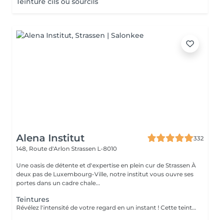
Teinture cils ou sourcils
Alena Institut
332
148, Route d'Arlon
Strassen L-8010
Une oasis de détente et d'expertise en plein cur de Strassen À
deux pas de Luxembourg-Ville, notre institut vous ouvre ses
portes dans un cadre chale...
Teintures
Révélez l'intensité de votre regard en un instant ! Cette teinture sublime vos cils et sourcils comme une coloration pour cheveux, avec des nuances variées et raffinées : noir, bleu nuit, bleu, brun ou brun clair . Résultat éclatant en seulement 15 minutes pour un regard naturellement captivant, sans effort quotidien !