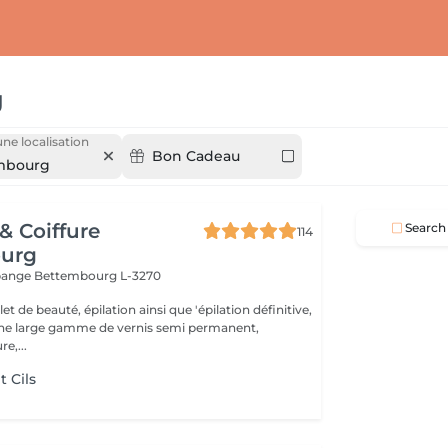
g
une localisation
Bon Cadeau
mbourg
 & Coiffure
Search
114
urg
ppange
Bettembourg L-3270
t de beauté, épilation ainsi que 'épilation définitive,
une large gamme de vernis semi permanent,
e,...
 Cils