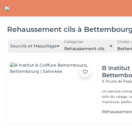
Rehaussement cils
à
Bettembour
Catégories
Choisir 
Sourcils et Maquillage
Rehaussement cils
Bette
B Institut
Bettembo
9, Route de Pe
Un service comple
soin du visage, 
manicure, pedicur
Réhaussement