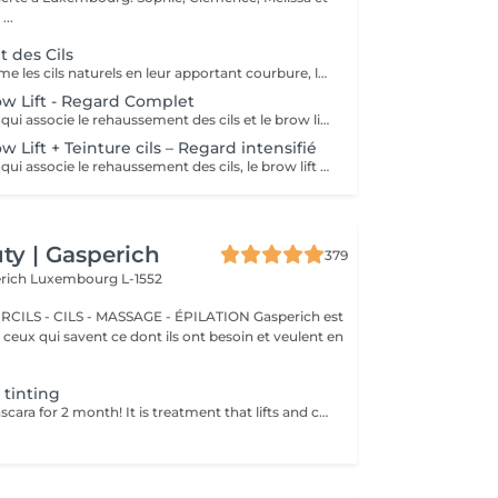
...
 des Cils
Un soin qui sublime les cils naturels en leur apportant courbure, longueur visuelle et ouverture du regard. Le rehaussement agit dès la racine pour lifter les cils et créer un effet naturel, élégant et durable, sans recours aux extensions. Le regard paraît plus ouvert, les cils plus longs et parfaitement définis. Une teinture peut être ajoutée en option pour intensifier le résultat et apporter davantage de profondeur au regard. Le résultat est visible pendant plusieurs semaines, pour un regard frais et réveillé au quotidien.
row Lift - Regard Complet
Un soin complet qui associe le rehaussement des cils et le brow lift pour sublimer l’ensemble du regard. Les cils sont liftés dès la racine pour apporter longueur visuelle et ouverture du regard, tandis que les sourcils sont restructurés, disciplinés et redessinés pour un résultat net et harmonieux. Le regard est intensifié, mieux encadré et naturellement mis en valeur. Une solution idéale pour un effet soigné, élégant et durable, sans maquillage au quotidien.
ow Lift + Teinture cils – Regard intensifié
Un soin complet qui associe le rehaussement des cils, le brow lift et la teinture des cils pour un regard encore plus intense et défini. Les cils sont liftés et teintés pour un effet plus profond et visible, tandis que les sourcils sont restructurés et disciplinés pour encadrer parfaitement le regard. Le contraste est renforcé, le regard est plus marqué tout en conservant un rendu naturel et élégant. Idéal pour celles et ceux qui souhaitent un résultat plus soutenu sans maquillage.
y | Gasperich
379
erich
Luxembourg L-1552
 - CILS - MASSAGE - ÉPILATION Gasperich est
et ceux qui savent ce dont ils ont besoin et veulent en
+ tinting
Forget about mascara for 2 month! It is treatment that lifts and curls your natural lashes to make them look longer and give them an attractive shape that will open up your eyes. How is lash lamination done? - lashes are washed - eye pad is placed - silicone rods are placed - perming solution is applied - lifting solution is applied - noutralizing solution is applied - henna or paint is applied - keratin is applied - lashes are washed - silicone rods are removed Age restrictions: recommended to do from 14 years. Post procedure recommendations: do not wash eyelashes 24 hours after the procedure. Frequency: once in 4-6 weeks.