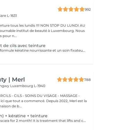
992
are L-1631
ture tous les lundis !!!! NON STOP DU LUNDI AU
pour n...
de cils avec teinture
Réalisé avec une formule kératine nourrissante et un soin fixateur, il offre un effet mascara longue durée (6 à 8 semaines)
y | Merl
788
Longwy
Luxembourg L-1940
CILS - CILS - SOINS DU VISAGE - MASSAGE -
aison de b...
on) + kératine + teinture
Forget about mascara for 2 month! It is treatment that lifts and curls your natural lashes to make them look longer and give them an attractive shape that will open up your eyes. How is lash lamination done? - lashes are washed - eye pad is placed - silicone rods are placed - perming solution is applied - lifting solution is left on the lashes for approximately 15 min - noutralizing solution is applied to reform the disulfide lashes bonds - henna or paint is applied - keratin (serum is applied to keep the lashes hydrated and healthy) - silicone rods are removed Age restrictions: recommended to do from 14 years. Post procedure recommendations: do not wash eyelashes 24 hours after the procedure. Frequency: once in 8 weeks.