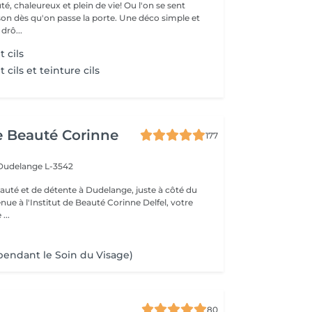
é, chaleureux et plein de vie! Ou l'on se sent
u'on passe la porte. Une déco simple et
e drô...
 cils
ils et teinture cils
de Beauté Corinne
177
Dudelange L-3542
eauté et de détente à Dudelange, juste à côté du
...
 pendant le Soin du Visage)
80