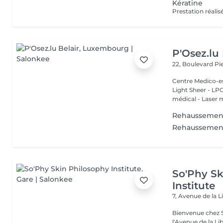
Kératine
P'Osez.lu 
22, Boulevard P
Centre Medico-es
Light Sheer - LPG - 
médical - Laser 
Rehaussement 
Rehaussement
So'Phy Sk
Institute
7, Avenue de la L
Bienvenue chez S
l'Avenue de la Liberté à Luxe