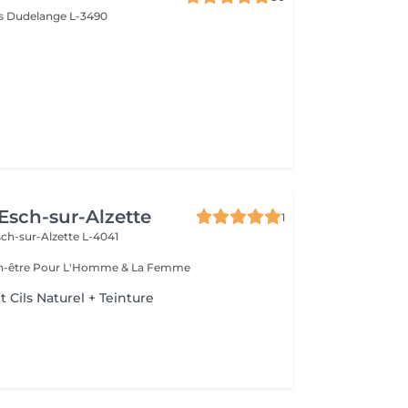
ès
Dudelange L-3490
 Esch-sur-Alzette
1
ch-sur-Alzette L-4041
Esthétique & Bien-être Pour L'Homme & La Femme
Cils Naturel + Teinture