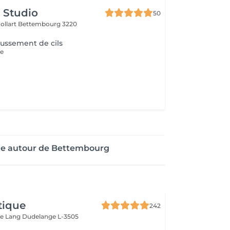
s Studio
50
ollart
Bettembourg 3220
aussement de cils
se
age autour de Bettembourg
tique
242
ue Lang
Dudelange L-3505