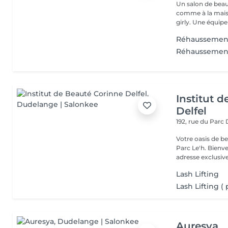
Un salon de beaut
comme à la maison dès q
girly. Une équip
Réhaussement
Réhaussement c
Institut 
Delfel
192, rue du Parc
Votre oasis de b
Parc Le'h. Bienvenue à l'Institut de Beauté Corinne Delfel, votre
adresse exclusive 
Lash Lifting
Lash Lifting (
Auresya