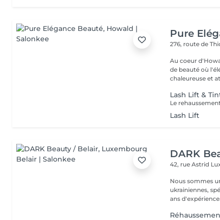
Pure Elé
276, route de Thi
Au coeur d'Howal
de beauté où l'é
chaleureuse et at
Lash Lift & Tin
Lash Lift
DARK Beau
42, rue Astrid
Lu
Nous sommes une
ukrainiennes, spé
Réhaussement (