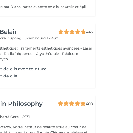
Prestation réalisée par Diana, notre experte en cils, sourcils et épilation, avec plus de 10 ans d'expérience, garantissant précision et résultats de haute qualité.
Belair
445
ierre Dupong
Luxembourg L-1430
thétique : Traitements esthétiques avancées - Laser
Radiofréquence - Cryothérapie - Pédicure
myco...
de cils avec teinture
 de cils
in Philosophy
408
iberté
Gare L-1931
o'Phy, votre institut de beauté situé au coeur de
mbourg. Sophie, Clémence, Mélissa et