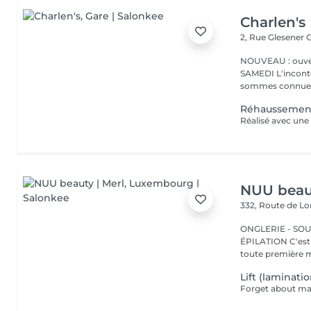
Charlen's
2, Rue Glesener
G
NOUVEAU : ouver
SAMEDI L'incontournable institut de beauté à Luxembourg. Nous
sommes connues 
Réhaussement 
NUU beaut
332, Route de 
ONGLERIE - SOUR
ÉPILATION C'est ici que tout a commencé. Depuis 2022, Merl est la
toute première m
Lift (laminati