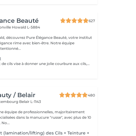
gance Beauté
627
onville
Howald L-5884
d, découvrez Pure Élégance Beauté, votre institut
légance rime avec bien-être. Notre équipe
tentionné...
t
Le rehaussement de cils vise à donner une jolie courbure aux cils, tout en gardant un aspect naturel. Cela permet d'ouvrir le regard et de lui donner de la douceur. Contrairement aux permanentes, le rehaussement travaille la base des cils. Le Botox qui permet de recourber vos cils tout en les revitalisant. Le traitement à la kératine renforcent les cils de l'intérieur .La teinture des cils et incluent.
ty / Belair
480
xembourg Belair L-1143
 équipe de professionnelles, majoritairement
cialisées dans la manucure "russe", avec plus de 10
ans d'expérience. No...
lamination/lifting) des Cils + Teinture +