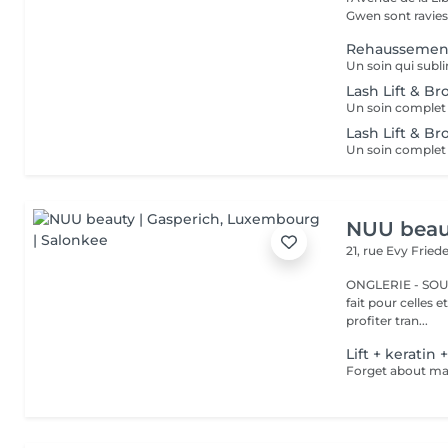
Gwen sont ravies 
Rehaussement
Lash Lift & B
Lash Lift & Br
NUU beaut
21, rue Evy Fried
ONGLERIE - SOURCILS
fait pour celles 
profiter tran...
Lift + keratin 