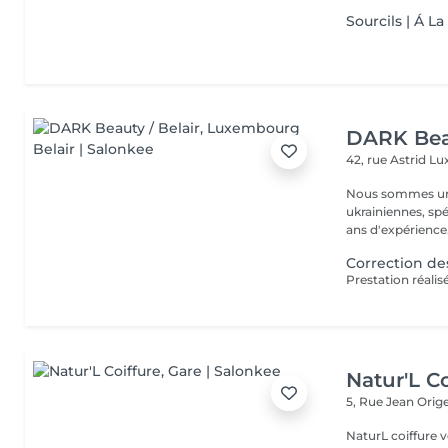
Sourcils | Á L
DARK Beau
42, rue Astrid
Lu
Nous sommes une
ukrainiennes, spé
Correction des
Natur'L Co
5, Rue Jean Orig
NaturL coiffure 