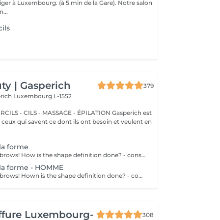
r à Luxembourg. (à 5 min de la Gare). Notre salon
...
ils
y | Gasperich
379
erich
Luxembourg L-1552
 - CILS - MASSAGE - ÉPILATION Gasperich est
et ceux qui savent ce dont ils ont besoin et veulent en
 la forme
Get your perfect brows! How is the shape definition done? - consultation (to discuss perfect form and colour) - preparation (brows are washed and marked) - waxing ( excess hair are removed with wax) - tweezing (excess hair are removed with tweezers) - antiseptic and cream are applied Age restrictions: recommended to do from 12 years. Post procedure recommendations: do not put makeup on the skin near the brows 4 hours after the procedure. Frequency: once in 3-4 weeks.
 la forme - HOMME
Get your perfect brows! Hown is the shape definition done? - consultation (to discuss perfect form and colour) - preparation (brows are washed and marked) - waxing (excess hair are removed with wax) - tweezing (excess hair are removed with tweezers) - antiseptic and cream are applied Age restrictions: recommended to do from 12 years. Post procedure recommendations: excessive sweating is prohibited. Frequency: once in 3-4 weeks.
iffure Luxembourg-
308