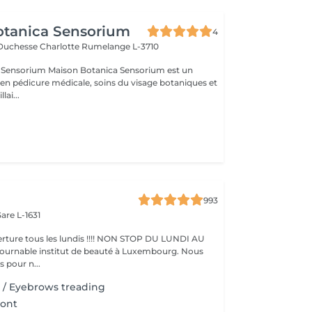
otanica Sensorium
4
-Duchesse Charlotte
Rumelange L-3710
otanica Sensorium est un
é en pédicure médicale, soins du visage botaniques et
lai...
993
are L-1631
ture tous les lundis !!!! NON STOP DU LUNDI AU
pour n...
il / Eyebrows treading
ront