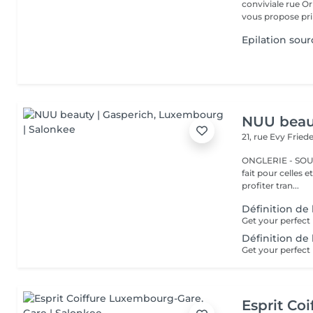
conviviale rue Orige
vous propose prin
Epilation sourc
NUU beaut
21, rue Evy Fried
ONGLERIE - SOURCILS
fait pour celles 
profiter tran...
Définition de
Définition de
Esprit Co