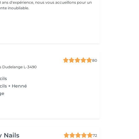
18 ans d'expérience, nous vous accueillons pour un
te inoubliable.
80
ès
Dudelange L-3490
cils
rcils + Henné
ge
 Nails
72