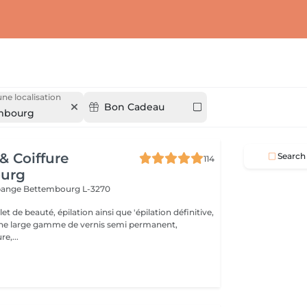
une localisation
Bon Cadeau
mbourg
 & Coiffure
Search
114
urg
ppange
Bettembourg L-3270
t de beauté, épilation ainsi que 'épilation définitive,
une large gamme de vernis semi permanent,
e,...