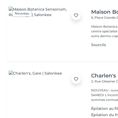
Maison B
Nouveau
6, Place Grande
Maison Botanica Sensorium Maison B
centre spécialis
soins dermo-capil
Sourcils
Charlen's
2, Rue Glesener
G
NOUVEAU : ouver
SAMEDI L'incontournable institut de beauté à Luxembourg. Nous
sommes connues 
Épilation au f
Épilation du f