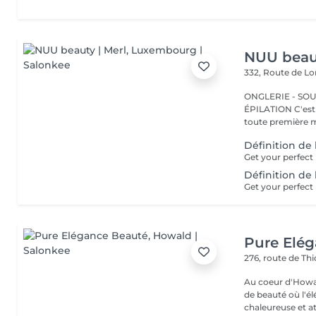
NUU beaut
332, Route de 
ONGLERIE - SOUR
ÉPILATION C'est ici que tout a commencé. Depuis 2022, Merl est la
toute première m
Définition de
Définition de
Pure Elé
276, route de Thi
Au coeur d'Howal
de beauté où l'é
chaleureuse et at