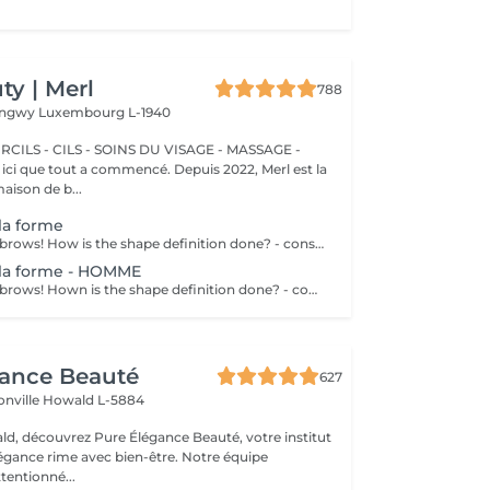
y | Merl
788
Longwy
Luxembourg L-1940
CILS - CILS - SOINS DU VISAGE - MASSAGE -
aison de b...
 la forme
Get your perfect brows! How is the shape definition done? - consultation (to discuss perfect form and colour) - preparation (brows are washed and marked) - waxing ( excess hair are removed with wax) - tweezing (excess hair are removed with tweezers) - antiseptic and cream are applied Age restrictions: recommended to do from 12 years. Post procedure recommendations: do not put makeup on the skin near the brows 4 hours after the procedure. Frequency: once in 3-4 weeks.
 la forme - HOMME
Get your perfect brows! Hown is the shape definition done? - consultation (to discuss perfect form and colour) - preparation (brows are washed and marked) - waxing (excess hair are removed with wax) - tweezing (excess hair are removed with tweezers) - antiseptic and cream are applied Age restrictions: recommended to do from 12 years. Post procedure recommendations: excessive sweating is prohibited. Frequency: once in 3-4 weeks.
gance Beauté
627
onville
Howald L-5884
d, découvrez Pure Élégance Beauté, votre institut
légance rime avec bien-être. Notre équipe
tentionné...