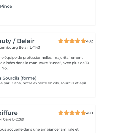
a Pince
ty / Belair
482
xembourg Belair L-1143
 équipe de professionnelles, majoritairement
cialisées dans la manucure "russe", avec plus de 10
ans d'expérience. No...
 Sourcils (forme)
Prestation réalisée par Diana, notre experte en cils, sourcils et épilation, avec plus de 10 ans d'expérience, garantissant précision et résultats de haute qualité.
iffure
490
er
Gare L-2269
vous accueille dans une ambiance familiale et