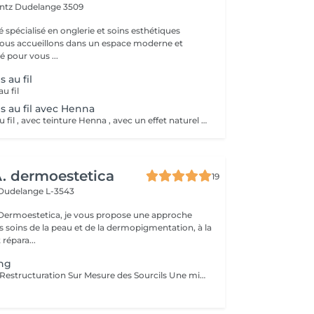
entz
Dudelange 3509
é spécialisé en onglerie et soins esthétiques
 pour vous ...
 au fil
u fil
s au fil avec Henna
Design sourcils au fil , avec teinture Henna , avec un effet naturel et complet pour les sourcils , durabilité 15jours
 dermoestetica
19
Dudelange L-3543
rmoestetica, je vous propose une approche
s soins de la peau et de la dermopigmentation, à la
 répara...
ing
Eyebrow Styling Restructuration Sur Mesure des Sourcils Une mise en beauté précise et personnalisée pour sublimer votre regard. L'Eyebrow Styling est une prestation dédiée à la restructuration complète des sourcils, réalisée exclusivement à la pince pour garantir un travail d'une grande précision. Cette technique permet de respecter parfaitement la ligne naturelle du sourcil tout en l'adaptant harmonieusement à la morphologie du visage. Chaque prestation débute par une analyse de la forme du visage et de la structure naturelle des sourcils, afin de créer une ligne sur mesure qui équilibre et met en valeur les traits. Ce soin permet de : * restructurer la ligne des sourcils avec précision * harmoniser les sourcils avec la forme du visage * nettoyer et affiner le contour pour un rendu net et soigné * sublimer le regard de manière naturelle En option, il est possible d'ajouter une mise en couleur légère au crayon, afin de combler les zones clairsemées et d'intensifier la structure du sourcil tout en respectant sa teinte naturelle. Idéal pour entretenir ses sourcils ou pour retrouver une ligne parfaitement adaptée à son visage.