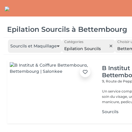
Epilation Sourcils
à
Bettembourg
Catégories
Choisir 
Sourcils et Maquillage
Epilation Sourcils
Bette
B Institut
Bettembo
9, Route de Pe
Un service comple
soin du visage, 
manicure, pedicur
Sourcils