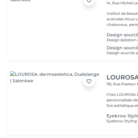
14, Rue Michel L
Institut de beaut
avancées Nous vous accueillons dans un espace moderne et
chaleureux, pensé
Design sourcils
Design épilation a
Design sourcil
LOUROSA.
116, Rue Pasteur
Chez LOUROSA De
personnalisée de
fois esthétique et
Eyebrow Styl