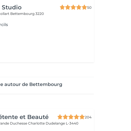
s Studio
50
ollart
Bettembourg 3220
rcils
age autour de Bettembourg
Détente et Beauté
204
rande Duchesse Charlotte
Dudelange L-3440