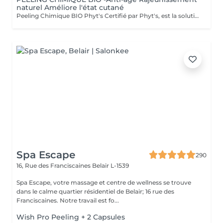
naturel Améliore l'état cutané
Peeling Chimique BIO Phyt's Certifié par Phyt's, est la solution idéale pour améliorer l'état cutané et lutter efficacement contre les signes du vieillissement. Ce soin avancé associe la puissance des ingrédients naturels à la rigueur des produits biologiques pour offrir des résultats visibles et durables. Certification BIO : Profitez de produits certifiés bio, garantissant une formulation respectueuse de votre peau et de l'environnement, tout en vous assurant une qualité irréprochable. Ingrédients naturels : Enrichi en actifs naturels, ce peeling favorise le renouvellement cellulaire, affine le grain de peau et améliore la texture cutanée pour un teint plus uniforme et éclatant. Ampoules individuelles : Chaque soin est conditionné en ampoules individuelles pour garantir une hygiène optimale, une fraîcheur parfaite à chaque application, et une précision dans l'utilisation des doses. Estheticiene Fatima Lisete Marie Francesca Mirza Déborah Une routine régulière de soins contribue à maintenir l'élasticité, la fermeté et l'éclat de votre peau, tout en prévenant les signes du vieillissement prématuré. Chaque soin que vous apportez à votre peau est un pas vers une beauté durable et naturellement rajeunie. Offrez à votre peau le meilleur de la nature avec le Peeling Chimique BIO Phyt's et découvrez une peau revitalisée et éclatante !
Spa Escape
290
16, Rue des Franciscaines
Belair L-1539
Spa Escape, votre massage et centre de wellness se trouve
dans le calme quartier résidentiel de Belair; 16 rue des
Franciscaines. Notre travail est fo...
Wish Pro Peeling + 2 Capsules