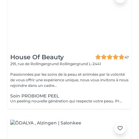
House Of Beauty
47
291, rue de Rollingergrund
Rollingergrund L-2441
Passionnées par les soins de la peau et animées par la volonté
de vous offrir une expérience unique, nous vous invitons à nous
rejoindre dans un cadre...
Soin PROBIOME PEEL
Un peeling nouvelle génération qui respecte votre peau. Probiome Peel associe la puissance d'un peeling sur-mesure à une restauration profonde du microbiome cutané. 5 peelings personnalisés selon votre type de peau et vos besoins (éclat, imperfections, taches, rides, texture irrégulière). Action renouvelante, lissante et clarifiante tout en renforçant la barrière cutanée. Formule enrichie en Multibiotic Complex, qui équilibre la flore cutanée et prévient les irritations. Rituel Post-Peeling (kit 7 Days) intégré dans le prix du soin. Aide à restaurer la peau, renforcer la barrière cutanée et préserver les résultats obtenus en cabine. Résultat : Effet « peau neuve » durable et éclat du teint retrouvé. Une peau plus lumineuse, plus lisse et visiblement renouvelée dès la première séance, sans irritations.