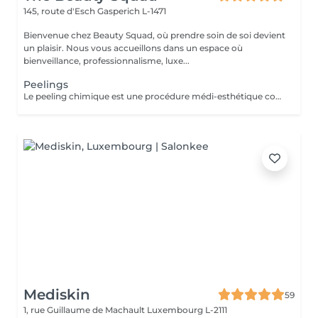
145, route d'Esch
Gasperich L-1471
Bienvenue chez Beauty Squad, où prendre soin de soi devient
un plaisir. Nous vous accueillons dans un espace où
bienveillance, professionnalisme, luxe...
Peelings
Le peeling chimique est une procédure médi-esthétique consistant provoquer une régénération cutanée accélérée et contrôlée par l'application de puissants agents exfoliants permettant d'agir à différentes profondeurs. Son action sur le tissu cutané favorise l'élimination des couches externes de la peau dans le but de stimuler la production de collagène et d'élastine. 1 soin : 150€ Forfait 5 soins : 675€
Mediskin
59
1, rue Guillaume de Machault
Luxembourg L-2111