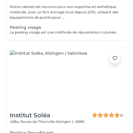
Notre cabinet est reconnu pour son expertise en esthétique
médicale, avec un fort ancrage local depuis 2010, utilisant des
équipements de pointe pour ...
Peeling visage
Le peeling visage est une méthode de réjuvénation cutanée utilisant des agents chimiques pour exfolier les couches superficielles de la peau et stimuler le renouvellement cellulaire. Avantages: - Amélioration de la texture et de la luminosité de la peau. - Réduction des imperfections cutanées telles que les taches pigmentaires, les cicatrices d'acné, rides et ridules. Adaptabilité: - Le peeling visage est adapté à différents types de peaux et selon vos problématiques cutanées. Complément de Soin: - Pour optimiser les résultats du soin et limiter l'éviction sociale, une séance de luminothérapie est incluse. Celle-ci aide à réduire les inflammations, stimuler la production de collagène et améliorer la cicatrisation de la peau. Contre-indications : - Déconseillé aux femmes enceintes ou allaitantes. Lors de la première séance, nous établirons ensemble vos objectifs et déterminerons le type de peeling le plus adapté à votre peau. Pour toute question, n'hésitez pas à nous contacter ou réserver un rendez-vous conseil gratuit.
Institut Soléa
51
498a, Route de Thionville
Alzingen L-5886
Peeling Resurfaçant