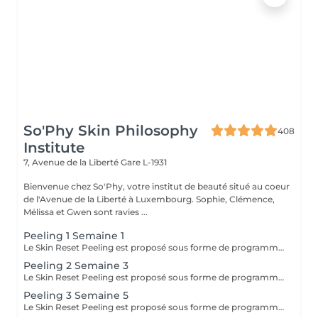
So'Phy Skin Philosophy
408
Institute
7, Avenue de la Liberté
Gare L-1931
Bienvenue chez So'Phy, votre institut de beauté situé au coeur
de l'Avenue de la Liberté à Luxembourg. Sophie, Clémence,
Mélissa et Gwen sont ravies ...
Peeling 1 Semaine 1
Le Skin Reset Peeling est proposé sous forme de programme de 4 soins, réalisés toutes les 2 semaines, afin de relancer progressivement le renouvellement de la peau et d'améliorer sa qualité en profondeur. Chaque séance est adaptée aux besoins de votre peau et permet d'agir de manière ciblée sur l'éclat, la texture, les imperfections ou les irrégularités du teint. Au fil des séances, la peau devient plus lisse, plus lumineuse et visiblement plus uniforme. Ce programme permet d'obtenir des résultats progressifs et durables, tout en respectant l'équilibre et la sensibilité de votre peau. Afin d'optimiser les résultats, une routine de soins adaptée à domicile vous sera recommandée et devra être suivie avant, pendant et après le programme. Idéal en changement de saison ou en cas de déséquilibres cutanés.
Peeling 2 Semaine 3
Le Skin Reset Peeling est proposé sous forme de programme de 4 soins, réalisés toutes les 2 semaines, afin de relancer progressivement le renouvellement de la peau et d'améliorer sa qualité en profondeur. Chaque séance est adaptée aux besoins de votre peau et permet d'agir de manière ciblée sur l'éclat, la texture, les imperfections ou les irrégularités du teint. Au fil des séances, la peau devient plus lisse, plus lumineuse et visiblement plus uniforme. Ce programme permet d'obtenir des résultats progressifs et durables, tout en respectant l'équilibre et la sensibilité de votre peau. Afin d'optimiser les résultats, une routine de soins adaptée à domicile vous sera recommandée et devra être suivie avant, pendant et après le programme. Idéal en changement de saison ou en cas de déséquilibres cutanés.
Peeling 3 Semaine 5
Le Skin Reset Peeling est proposé sous forme de programme de 4 soins, réalisés toutes les 2 semaines, afin de relancer progressivement le renouvellement de la peau et d'améliorer sa qualité en profondeur. Chaque séance est adaptée aux besoins de votre peau et permet d'agir de manière ciblée sur l'éclat, la texture, les imperfections ou les irrégularités du teint. Au fil des séances, la peau devient plus lisse, plus lumineuse et visiblement plus uniforme. Ce programme permet d'obtenir des résultats progressifs et durables, tout en respectant l'équilibre et la sensibilité de votre peau. Afin d'optimiser les résultats, une routine de soins adaptée à domicile vous sera recommandée et devra être suivie avant, pendant et après le programme. Idéal en changement de saison ou en cas de déséquilibres cutanés.