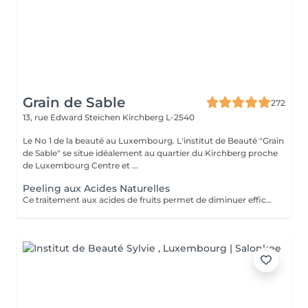
Grain de Sable
272
13, rue Edward Steichen
Kirchberg L-2540
Le No 1 de la beauté au Luxembourg. L'institut de Beauté "Grain
de Sable" se situe idéalement au quartier du Kirchberg proche
de Luxembourg Centre et ...
Peeling aux Acides Naturelles
Ce traitement aux acides de fruits permet de diminuer efficacement et en profondeur les imperfections telle que les cicatrices, les boutons, les tâches pigmentaires, les rides et ridules ect. Il est parfaitement adapté à tous les types de peaux même les plus sensibles ! Ce traitement va permettre d'accélérer le renouvellement cellulaire, atténuer les signes de l'âge afin de retrouver une peau neuve et lisse ainsi qu'un teint éclatant. Il est composé de 5 formulations différentes d'acides de fruits à 30%.