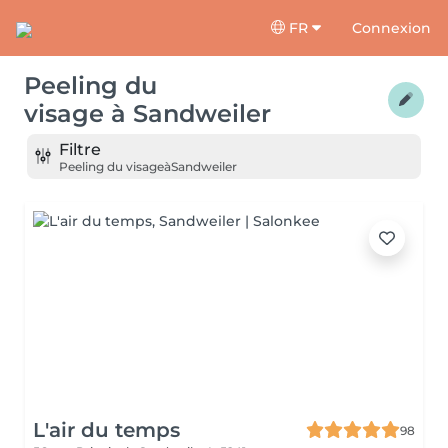
FR
Connexion
Peeling du
visage
à
Sandweiler
Filtre
Peeling du visage
à
Sandweiler
L'air du temps
98