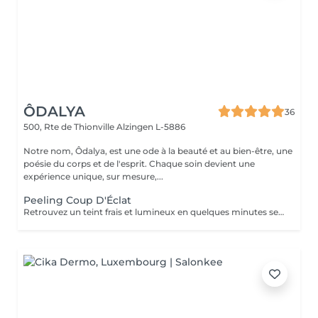
ÔDALYA
36
500, Rte de Thionville
Alzingen L-5886
Notre nom, Ôdalya, est une ode à la beauté et au bien-être, une
poésie du corps et de l'esprit. Chaque soin devient une
expérience unique, sur mesure,...
Peeling Coup D'Éclat
Retrouvez un teint frais et lumineux en quelques minutes seulement! Idéal avant un évènement, ou pour booster l'éclat de votre peau, ce peeling est adapté à tous les types de peaux.