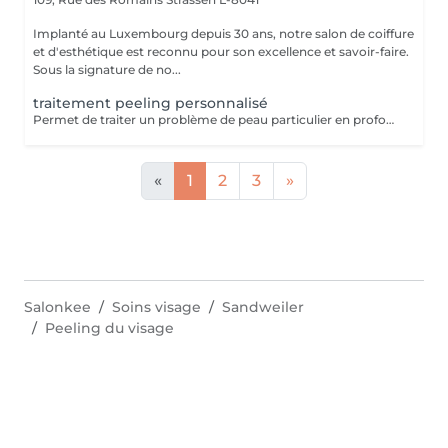
Implanté au Luxembourg depuis 30 ans, notre salon de coiffure
et d'esthétique est reconnu pour son excellence et savoir-faire.
Sous la signature de no...
traitement peeling personnalisé
Permet de traiter un problème de peau particulier en profondeur par exfoliation, sans traumatisme important pour la peau. Avec quatre produits domicile. Fréquence toutes les deux semaines. Exposition au soleil interdite sans protection pendant la durée du traitement. Tous nos soins et traitements sont mixtes hommes et femmes. Les traitements en cure sont valables six mois. Sur conseil de votre esthéticienne, des combinaisons de soins et de traitements sont possibles, afin d'obtenir un résultat optimal. Attention certain traitements nécessitent des explications préalables ainsi qu'une commande spécifique des coffrets et de soins personnalisés.
«
1
2
3
»
Salonkee
Soins visage
Sandweiler
Peeling du visage