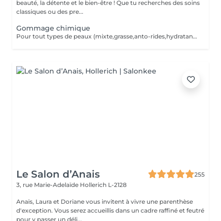
beauté, la détente et le bien-être ! Que tu recherches des soins
classiques ou des pre...
Gommage chimique
Pour tout types de peaux (mixte,grasse,anto-rides,hydratant,rosacea,cicatrice,sensible) pas d'extraction,ni d'epilation visage avant. Il faut éviter le soleil les 2 semaines après le traitement. Cure de 4 soins pour un meilleur resultat. Un soin tout les 2 semaines = 390 aulieu de 440,20, y compris 2 cremes pour soin à domicile,si la facture est réglée au 1ier rv.
Le Salon d’Anais
255
3, rue Marie-Adelaïde
Hollerich L-2128
Anais, Laura et Doriane vous invitent à vivre une parenthèse
d'exception. Vous serez accueillis dans un cadre raffiné et feutré
pour y passer un déli...