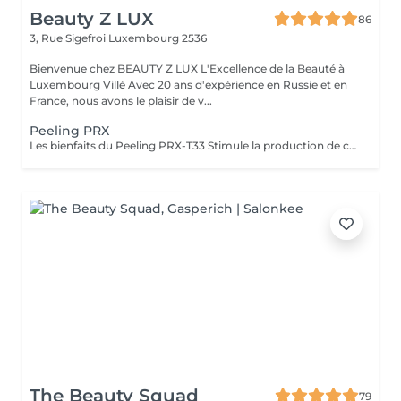
Beauty Z LUX
86
3, Rue Sigefroi
Luxembourg 2536
Bienvenue chez BEAUTY Z LUX L'Excellence de la Beauté à
Luxembourg Villé Avec 20 ans d'expérience en Russie et en
France, nous avons le plaisir de v...
Peeling PRX
Les bienfaits du Peeling PRX-T33 Stimule la production de collagène et d'élastine, sans exfoliation visible. Raffermit et redensifie la peau, avec un effet lifting immédiat et naturel. Illumine le teint et redonne de l'éclat instantanément. Atténue les taches pigmentaires et unifie le teint. Améliore la texture de la peau, resserre les pores et réduit les cicatrices légères. Résultat : une peau plus ferme, plus lisse et visiblement rajeunie, sans temps de récupération. The Benefits of PRX-T33 Peel Stimulates collagen and elastin production without visible peeling. Firms and densifies the skin with an instant natural lifting effect. Brightens and revives the complexion immediately. Reduces pigmentation spots and evens out skin tone. Improves skin texture, tightens pores, and softens mild scars. Result: firmer, smoother, and visibly rejuvenated skin with no downtime.
The Beauty Squad
79