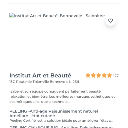
Institut Art et Beauté
427
137, Route de Thionville
Bonnevoie L-2611
Isabel et son équipe conjuguent parfaitement beauté,
relaxation et bien-être. Les meilleures marques esthétiques et
cosmétiques ainsi que la technolo...
PEELING -Anti-âge Rajeunissement naturel
Améliore l'état cutané
Peeling Certifié, est la solution idéale pour améliorer l'état cutané et lutter efficacement contre les signes du vieillissement. Ce soin avancé associe la puissance des ingrédients naturels à la rigueur des produits biologiques pour offrir des résultats visibles et durables. Certification BIO : Profitez de produits certifiés bio, garantissant une formulation respectueuse de votre peau et de l'environnement, tout en vous assurant une qualité irréprochable. Ingrédients naturels : Enrichi en actifs naturels, ce peeling favorise le renouvellement cellulaire, affine le grain de peau et améliore la texture cutanée pour un teint plus uniforme et éclatant. Ampoules individuelles : Chaque soin est conditionné en ampoules individuelles pour garantir une hygiène optimale, une fraîcheur parfaite à chaque application, et une précision dans l'utilisation des doses. Esthéticiennes Lisete Marie Francesca Mirza Déborah Une routine régulière de soins contribue à maintenir l'élasticité, la fermeté et l'éclat de votre peau, tout en prévenant les signes du vieillissement prématuré. Chaque soin que vous apportez à votre peau est un pas vers une beauté durable et naturellement rajeunie. Offrez à votre peau le meilleur de la nature avec le Peeling et découvrez une peau revitalisée et éclatante !
PEELING CHIMIQUE BIO -Anti-âge Rajeunissement