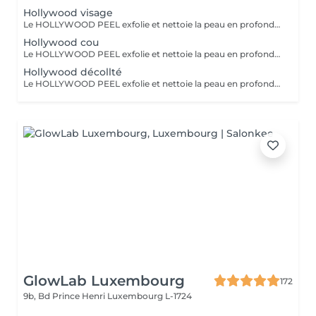
Hollywood visage
Le HOLLYWOOD PEEL exfolie et nettoie la peau en profondeur au laser pour un teint plus lisse, lumineux et des pores visiblement resserrés. La LUMINOTHÉRAPIE du visage consiste à exposer la peau à des lumières LED afin de stimuler le renouvellement cellulaire et améliorer l'éclat du teint.
Hollywood cou
Le HOLLYWOOD PEEL exfolie et nettoie la peau en profondeur au laser pour un teint plus lisse, lumineux et des pores visiblement resserrés. La LUMINOTHÉRAPIE du cou consiste à exposer la peau à des lumières LED afin de stimuler le renouvellement cellulaire et améliorer la texture de la peau.
Hollywood décollté
Le HOLLYWOOD PEEL exfolie et nettoie la peau en profondeur au laser pour un teint plus lisse, lumineux et des pores visiblement resserrés. La LUMINOTHÉRAPIE du décolleté consiste à exposer la peau à des lumières LED afin de stimuler le renouvellement cellulaire et améliorer la texture de la peau.
GlowLab Luxembourg
172
9b, Bd Prince Henri
Luxembourg L-1724