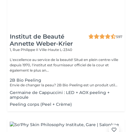
Institut de Beauté
597
Annette Weber-Krier
1, Rue Philippe II
Ville-Haute L-2340
L'excellence au service de la beauté! Situé en plein centre-ville
depuis 1970, l'institut est fournisseur officiel de la cour et
également le plus an...
2B Bio Peeling
Envie de changer la peau? 2B Bio Peeling est un produit utilisé en micro-dermabrasion manuelle (sans utilisation d'appareillages). Cette méthode d'abrasion de la surface de l'épiderme vise à éliminer les cellules mortes qui forment la couche cornée. Contrairement à d'autres traitements-peelings qui ne travaillent qu'en surface, 2B Bio Peeling déclenche le processus d'exfoliation de l'intérieur. Votre peau est purifiée en profondeur, le métabolisme cellulaire est réactivé, les pores dilatés sont resserrés et la pigmentation est réduite. Un résultat éblouissant qui vous illumine immédiatement.
Germaine de Cappuccini : LED + AOX peeling +
ampoule
Peeling corps (Peel + Crème)