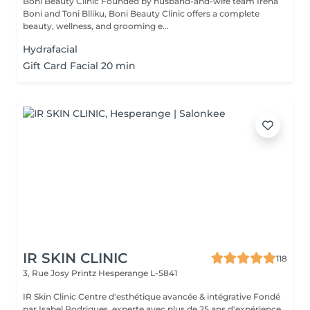
Boni Beauty Clinic Founded by husband-and-wife team Irena
Boni and Toni Blliku, Boni Beauty Clinic offers a complete
beauty, wellness, and grooming e...
Hydrafacial
Gift Card Facial 20 min
IR SKIN CLINIC
118
3, Rue Josy Printz
Hesperange L-5841
IR Skin Clinic Centre d'esthétique avancée & intégrative Fondé
par Isabel Rodrigues, experte avec plus de 25 ans d'expérience,