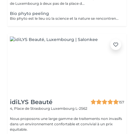
de Luxembourg à deux pas de la place d...
Bio phyto peeling
Bio phyto est le lieu où la science et la nature se rencontrent pour créer des produits aux qualités uniques et aux résultats exceptionnels. Le Peeling profond est un complexe botanique et acide salicylique hautement purifiant, oxygénant, coup d'éclat immédiat. Pour tous types de peau, efficace sur les pores dilatés, impuretés et imperfections, tâches pigmentaires, hyper kératinisation, excès de sébum et aux peaux affectées par le tabac. Immédiatement après le soin, la peau parait radieuse, dynamique et revitalisée. Les systèmes de défense naturels de la peau sont restaurés et renforcés contre d'autres dommages car ce soin agit fortement sur le renouvellement cellulaire.
idiLYS Beauté
157
4, Place de Strasbourg
Luxembourg L-2562
Nous proposons une large gamme de traitements non invasifs
dans un environnement confortable et convivial à un prix
équitable.