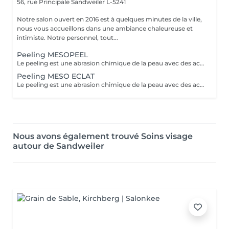
56, rue Principale
Sandweiler L-5241
Notre salon ouvert en 2016 est à quelques minutes de la ville,
nous vous accueillons dans une ambiance chaleureuse et
intimiste. Notre personnel, tout...
Peeling MESOPEEL
Le peeling est une abrasion chimique de la peau avec des acides de fruits. Indolore, sans éviction sociale, juste quelques rougeurs peuvent apparaitre le jour même. Le peeling va améliorer les cicatrices de l'acné, affiner le grain de peau, resserrer les pores, atténuer les taches pigmentées (taches brunes ou de vieillesse),estomper les ridules, augmenter l'élasticité de la peau, une peau nette et visiblement plus jeune. Des résultats prouvés en toute sécurité. Une seule séance vous donnera un coup d'éclat. RECOMMANDé en cure pour des résultats durables,5 soins espacés de 15 jours. Lors d'une cure l'exposition au soleil n'est pas recommandée NOUS POUVONS COMBINER CETTE PRESTATION AVEC MICRONEEDLING voir sous rubrique séparée
Peeling MESO ECLAT
Le peeling est une abrasion chimique de la peau avec des acides de fruits. Indolore, sans éviction sociale, juste quelques rougeurs peuvent apparaitre le jour même. Le peeling va améliorer les cicatrices de l'acné, affiner le grain de peau, resserrer les pores, atténuer les taches pigmentées (taches brunes ou de vieillesse),estomper les ridules, augmenter l'élasticité de la peau, une peau nette et visiblement plus jeune. Des résultats prouvés en toute sécurité. Une seule séance vous donnera un coup d'éclat. RECOMMANDé en cure pour des résultats durables,5 soins espacés de 15 jours. Pour ce soin on travaille le visage le décolleté et les mains Lors d'une cure l'exposition au soleil n'est pas recommandée NOUS POUVONS COMBINER CETTE PRESTATION AVEC MICRONEEDLING voir sous rubrique séparée
Nous avons également trouvé Soins visage
autour de Sandweiler