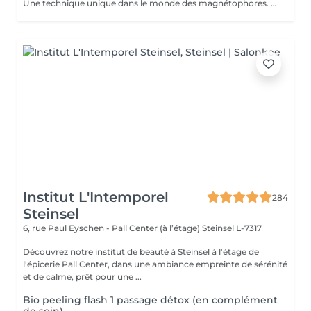
Une technique unique dans le monde des magnétophores. Grâce à l'attraction des champs magnétiques encapsulés dans une mini machine tenue à la main, cette technique permet de forcer le passage des actifs cosmétiques à travers la barrière cutanée pour agir au cur des cellules. Résultat visible dès la première séance. Les capsules sont soigneusement choisies en fonction d'une consultation avec votre pour vos besoins spécifiques. Une peau d'apparence jeune sans injections !
Institut L'Intemporel
284
Steinsel
6, rue Paul Eyschen - Pall Center (à l’étage)
Steinsel L-7317
Découvrez notre institut de beauté à Steinsel à l'étage de
l'épicerie Pall Center, dans une ambiance empreinte de sérénité
et de calme, prêt pour une ...
Bio peeling flash 1 passage détox (en complément