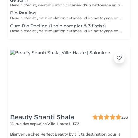
de soin)
Besoin d'éclat, de stimulation cutanée, d'un nettoyage en profondeur? Avec l'action combinée d'acides hyaluroniques, lactiques et salicyliques, additionnés de planctons marins et de camphre, ce soin coche toutes les cases d'un soin cabine PROFESSIONNEL. A tester .
Bio Peeling
Besoin d'éclat , de stimulation cutanée , d'un nettoyage en profondeur ? Avec l action combinée d'acides hyaluroniques , lactiques et salicyliques , complétés de planctons marins et camphre ce soin coche toutes les cases d'un soin cabine PROFESSIONNEL . A tester .
Cure Bio Peeling (1 soin complet & 3 flashs)
Besoin d'éclat , de stimulation cutanée , d'un nettoyage en profondeur ? Avec l action combinée d'acides hyaluroniques , lactiques et salicyliques , complétés de planctons marins et camphre ce soin coche toutes les cases d'un soin cabine PROFESSIONNEL . A tester . En cure sur 4 à 6 semaines.
Beauty Shanti Shala
253
15, rue des capucins
Ville-Haute L-1313
Bienvenue chez Perfect Beauty by Jil , ta destination pour la