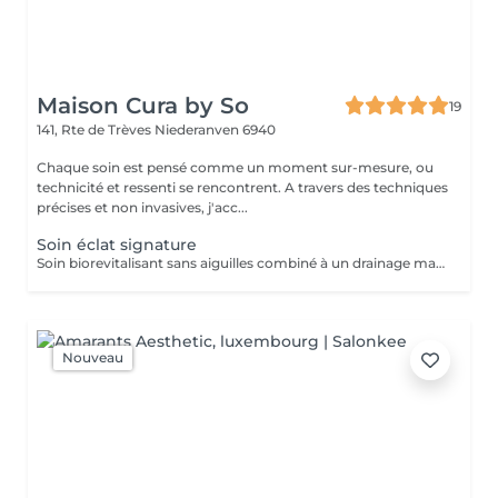
Maison Cura by So
19
141, Rte de Trèves
Niederanven 6940
Chaque soin est pensé comme un moment sur-mesure, ou
technicité et ressenti se rencontrent. A travers des techniques
précises et non invasives, j'acc...
Soin éclat signature
Soin biorevitalisant sans aiguilles combiné à un drainage manuel lent et doux pour stimuler la circulation, repulper et revitaliser la peau. Idéal pour améliorer l'éclat, l'élasticité et la fermeté du visage ou du cou. Chaque séance est personnalisée selon vos besoins, pour des résultats visibles et durables
Nouveau