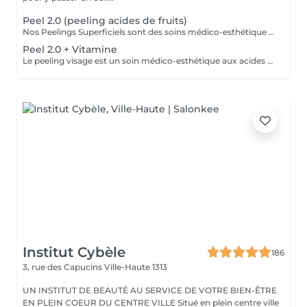
Peel 2.0 (peeling acides de fruits)
Nos Peelings Superficiels sont des soins médico-esthétique aux acides de fruits qui agissent par une exfoliation chimique controlée des couches supérieurs de la peau afin de stimuler et accélérer le renouvellement cellulaire. En éliminant les cellules mortes de la surface cutanée, ce traitement permet d'unifier le teint, d'atténuer les imperfections et de redonner de l'éclat à la peau. AVANTAGES DU PEELING - Favoriser la création de collagène et d'élastine pour restaurer la fermeté et la souplesse de la peau - Réduction des rides profondes, poches et cernes - Amélioration de l'hydratation - Stimuler la microcirculation - Atténuer les rougeurs présentes - Atténuer les cicatrices d'acné - Affiner le grain de peau - Diminution des pores dilatés, points noirs, comédons - Éclat immédiat du teint PRÉCAUTIONS OBLIGATOIRES - PAS D'ÉPILATION sur la ZONE à traiter 5 jours avant - PAS DE RASAGE pour les hommes 48h avant - Irritations, rougeurs, voire légères croûtes à prévoir pendant 5 à 7 jours (peel expert) - Utilisation OBLIGATOIRE d'une crème ANTI-SOLAIRE pendant 10 jours, matin, midi, soir CONTRE-INDICATIONS - Grossesse/allaitement - Exposition solaire récente ou prévue (48h avant à 7 jours après le soin) - Traitement lourd : chimio (attendre 1 an post chimio) ou antibiotique (attendre 6 mois) - Prise d'anticoagulant, anti-inflammatoire + de 5 jours - Traitements dermatologiques en cours (type Roaccutane) - Allergie aux acides de fruits, fruits à coque ou à l'aspirine - Dermabrasion médicale - Injection de botox ou acide hyaluronique (attendre 1 mois) - Maladies auto-immunes (diabète) - Cicatrices chéloïdes
Peel 2.0 + Vitamine
Le peeling visage est un soin médico-esthétique aux acides de fruits qui consiste à appliquer une solution exfoliante sur la peau afin de stimuler et accélérer le renouvellement cellulaire. En éliminant les cellules mortes de la surface cutanée, ce traitement permet d'unifier le teint, d'atténuer les imperfections et de redonner de l'éclat à la peau. AVANTAGES DU PEELING - Favoriser la création de collagène et d'élastine pour restaurer la fermeté et la souplesse de la peau - Réduction des rides profondes, poches et cernes - Amélioration de l'hydratation - Stimuler la microcirculation - Atténuer les rougeurs présentes - Atténuer les cicatrices d'acné - Affiner le grain de peau - Diminution des pores dilatés, points noirs, comédons - Éclat immédiat du teint PRÉCAUTIONS OBLIGATOIRES - PAS D'ÉPILATION sur la ZONE à traiter 5 jours avant - PAS DE RASAGE pour les hommes 48h avant - Irritations, rougeurs, voire légères croûtes à prévoir pendant 5 à 7 jours (peel expert) - Utilisation OBLIGATOIRE d'une crème ANTI-SOLAIRE pendant 10 jours, matin, midi, soir CONTRE-INDICATIONS - Grossesse/allaitement - Exposition solaire récente ou prévue (48h avant à 7 jours après le soin) - Traitement lourd : chimio (attendre 1 an post chimio) ou antibiotique (attendre 6 mois) - Prise d'anticoagulant, anti-inflammatoire + de 5 jours - Traitements dermatologiques en cours (type Roaccutane) - Allergie aux acides de fruits, fruits à coque ou à l'aspirine - Dermabrasion médicale - Injection de botox ou acide hyaluronique (attendre 1 mois) - Maladies auto-immunes (diabète) - Cicatrices chéloïdes
Institut Cybèle
186
3, rue des Capucins
Ville-Haute 1313
UN INSTITUT DE BEAUTÉ AU SERVICE DE VOTRE BIEN-ÊTRE
EN PLEIN COEUR DU CENTRE VILLE Situé en plein centre ville