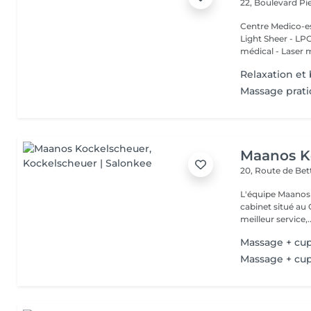
22, Boulevard P
Centre Medico-es
Light Sheer - LPG - 
médical - Laser 
Relaxation et 
Massage prat
Maanos K
20, Route de B
L'équipe Maanos 
cabinet situé au 
meilleur service,..
Massage + cu
Massage + cu