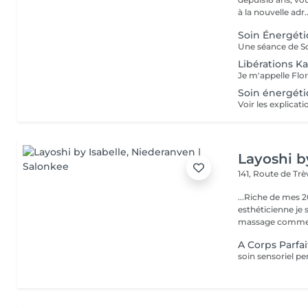
à la nouvelle adr..
Soin Énergét
Libérations K
Soin énergéti
Layoshi b
141, Route de Tr
...Riche de mes 2
esthéticienne je s
massage comme l
A Corps Parf