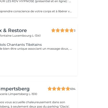
IMPORTANT ! POUR LES RDV HYPNOSE (présentiel et en ligne) : vous recevrez un mail 2 jours avant la séance afin de m'indiquer les motifs de votre consultation. Merci Une séance d'hypnose à distance (en ligne ou par téléphone) est aussi efficace qu'une séance en présentiel dans mon cabinet au Luxembourg. Les séances à distance sont idéales si vous souhaitez par les faire le soir juste avant de vous endormir. Comme en cabinet, j'aurai créé une séance sur-mesure pour vous, et vous pourrez vous laisser guider par ma voix à travers les histoires que je vous raconte. Une fois la séance terminée, vous pourrez retourner à vos activités ou simplement vous coucher.
Je vous invite à reprendre conscience de votre corps et à libérer vos tensions, au cours d'une séance de relaxation guidée. Reconnectez-vous à vos émotions, vos envies et vos besoins, à travers la respiration, la visualisation et les vibrations magiques des bols chantants tibétains. Accordez-vous un moment de bien-être et laissez-vous porter par cette douce expérience.
x & Restore
3
efontaine
Luxembourg L-1341
ols Chantants Tibétains
Une expérience de bien-être unique associant un massage doux, des huiles aromatiques et les sons apaisants des bols chantants tibétains. Les vibrations harmonieuses et les tonalités relaxantes créent une atmosphère immersive propice à la détente et à la déconnexion du quotidien.
impertsberg
694
encerie
Limpertsberg L-1510
nos vous accueille chaleureusement dans son
tsberg, à seulement deux pas du parking 'Glacis'.