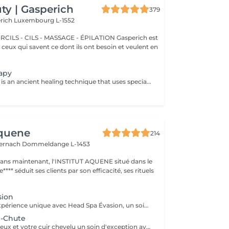
y | Gasperich
379
erich
Luxembourg L-1552
 - CILS - MASSAGE - ÉPILATION Gasperich est
et ceux qui savent ce dont ils ont besoin et veulent en
apy
Cupping therapy is an ancient healing technique that uses special cups to create gentle suction on the skin. This suction promotes blood flow, relieves muscle tension, reduces inflammation, and supports deep relaxation. The treatment can help release toxins, improve circulation, and ease chronic pain or stiffness. *Please note that cupping therapy could just be added to a massage service with includes back massage.
Aquene
214
ternach
Dommeldange L-1453
1 ans maintenant, l'INSTITUT AQUENE situé dans le
**** séduit ses clients par son efficacité, ses rituels
sion
Plongez dans l'expérience unique avec Head Spa Évasion, un soin dédié exclusivement à votre cuir chevelu. Ce rituel express est idéal pour découvrir les bienfaits du Head Spa, alliant relaxation profonde et stimulation du cuir chevelu. Un Moment Pour Vous Évader - Nettoyage en profondeur: Élimination des impuretés pour un cuir chevelu purifié. - Massage ciblé: Une gestuelle relaxante qui stimule la microcirculation et soulage les tensions. - Hydratation et soin: Des produits adaptés pour nourrir et revitaliser votre cuir chevelu. Un sèche cheveux et des brosses sont mis à votre disposition pour que vous ne repartiez pas avec la tête mouillée.
i-Chute
Offrez à vos cheveux et votre cuir chevelu un soin d'exception avec notre Head Spa Anti-chute, utilisant les produits haut de gamme NANNIC. Ce traitement innovant a été conçu pour prévenir la chute des cheveux, favoriser leur repousse et renforcer leur santé globale. Les Bienfaits des Produits NANNIC Les soins NANNIC sont formulés avec des complexes innovants et des ingrédients naturels tels que: - Peptides bioactifs: stimulent la croissance et renforcent les racines. - Extraits végétaux: Apaisent et rééquilibrent le cuir chevelu. - Technologie NBE: Optimise la pénétration des actifs pour des résultats visible dès les premières séances. Afin de prolonger les bienfaits à la maison, bénéficiez d'une réduction de 15% sur la gamme capillaire ainsi que les trousses au format voyage et/ou découverte. Un sèche cheveux et des brosses sont mis à votre disposition pour que vous ne repartiez pas avec la tête mouillée