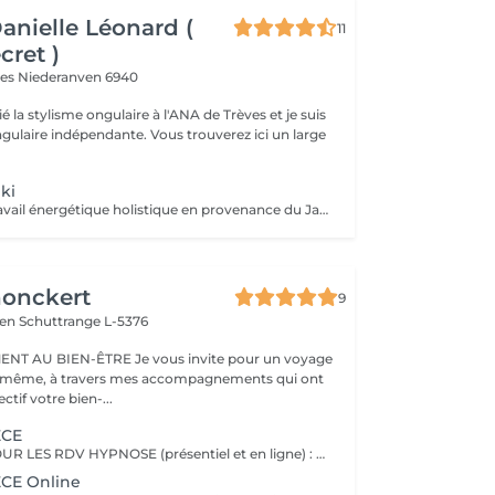
Danielle Léonard (
11
cret )
ves
Niederanven 6940
ié la stylisme ongulaire à l'ANA de Trèves et je suis
dépendante. Vous trouverez ici un large
ki
Le Reiki est un travail énergétique holistique en provenance du Japon. Par l'imposition des mains, le flux d'énergie dans le corps est harmonisé et les capacités d'auto-guérison sont activées.
honckert
9
ren
Schuttrange L-5376
RE Je vous invite pour un voyage
-même, à travers mes accompagnements qui ont
tif votre bien-...
ECE
IMPORTANT ! POUR LES RDV HYPNOSE (présentiel et en ligne) : vous recevrez un mail 2 jours avant la séance afin de m'indiquer les motifs de votre consultation. Le principe de l'hypnose est de modifier votre système de croyance en installant de nouveaux programmes internes, qui correspondent à ce que vous êtes. L'hypnose SAJECE agit par le biais d'histoires métaphoriques afin de transmettre des messages à votre inconscient pour vous libérer de vos peurs et croyances limitantes. Ainsi, elle vous permet de mettre en place les changements dont vous avez besoin dans votre vie, pour vous aider à être dans le moment présent, et reprendre confiance en vous. Elle vous aide à prendre du recul sur des situations et à changer vos croyances pour votre mieux-être. L'hypnose SAJECE vous aide à sortir les émotions coincées, à comprendre vos besoins et à être à l'écoute de vous-même. C'est un outil puissant qui a pour objectif d'agir sur l'origine d'un problème pour vous en débarrasser définitivement, afin que vous puissiez redevenir acteur de votre vie. En rééduquant vos pensées (du négatif vers le positif), vous pourrez observer un tout nouveau monde s'ouvrir à vous et avec, de nouvelles possibilités pour vivre la vie dont vous avez envie - car vous êtes le seul créateur de celle-ci !
CE Online