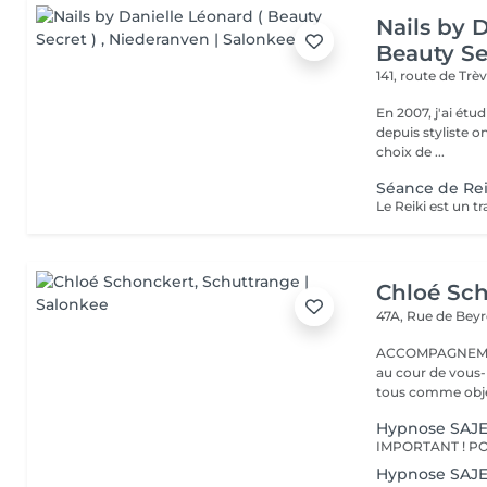
Nails by 
Beauty Se
141, route de Trè
En 2007, j'ai étud
depuis styliste ongulaire in
choix de ...
Séance de Rei
Chloé Sc
47A, Rue de Bey
ACCOMPAGNEMENT AU BIEN-ÊT
au cour de vous
tous comme objec
Hypnose SAJ
Hypnose SAJE