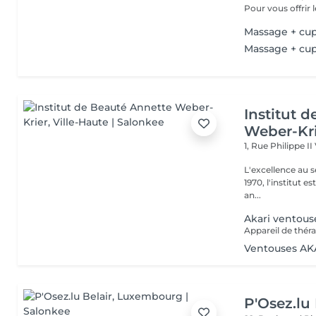
Pour vous offrir le
Massage + cu
Massage + cu
Institut 
Weber-Kr
1, Rue Philippe II
L'excellence au service de la bea
1970, l'institut e
an...
Akari ventous
Ventouses AK
P'Osez.lu 