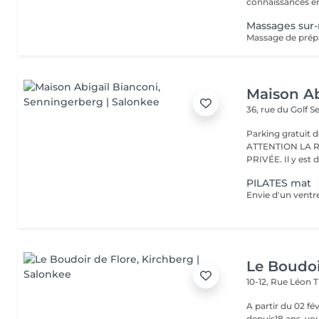
connaissances en
Massages sur
Maison Ab
36, rue du Golf
S
Parking gratuit d
ATTENTION LA 
PRIVÉE. Il y est d
PILATES mat
Le Boudoi
10-12, Rue Léon 
A partir du 02 février 2026, Florence, 
depuis18 ans, vou