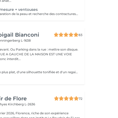
 anat...
-mesure + ventouses
Massage de préparation de la peau et recherche des contractures suivis pas la pose des ventouses. Le vide est créé à l'aide d'une flamme, aucune sensation de chaud n'est ressentie durant le procédé et la technique est peu douloureuse. Le but de la cupping therapy est de soulager les tensions musculaires tout en promouvant la circulation sanguine et lymphatique.
igaïl Bianconi
83
enningerberg L-1638
evant. Ou Parking dans la rue : mettre son disque.
RUE A GAUCHE DE LA MAISON EST UNE VOIE
onc interdit...
Envie d'un ventre plus plat, d'une silhouette tonifiée et d'un regain d'énergie ? Rejoignez mon cours de Pilates Mat en petit groupe ! Chaque séance vous fait travailler les abdominaux profonds, améliore votre posture, soulage le mal de dos et sculpte votre corps efficacement. Avec seulement 5 places disponibles, vous profitez d'un suivi personnalisé et de corrections adaptées pour maximiser vos résultats. Merci de prévoir l'appoint en espèces. 36 rue du Golf L-1638 Senningerberg Parking gratuit Toute réservation non honorée est due. Toute réservation non annulée 48h avant est due.
r de Flore
72
Thyes
Kirchberg L-2636
riche de son expérience
s accueillera dans son institut Le Boudoir de FLore