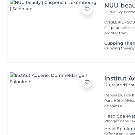
NUU beaut
21, rue Evy Fried
ONGLERIE - SOURCILS
fait pour celles 
profiter tran...
Cupping Ther
Institut 
120, route d'Ech
Depuis plus de 1
Parc Hôtel Alvisse
de soins e...
Head Spa éva
Head Spa Ant