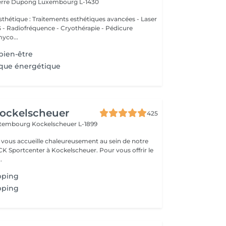
ierre Dupong
Luxembourg L-1430
thétique : Traitements esthétiques avancées - Laser
Radiofréquence - Cryothérapie - Pédicure
myco...
bien-être
ique énergétique
ockelscheuer
425
ettembourg
Kockelscheuer L-1899
vous accueille chaleureusement au sein de notre
CK Sportcenter à Kockelscheuer. Pour vous offrir le
.
pping
pping