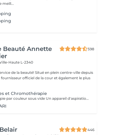
 meill...
pping
pping
de Beauté Annette
598
ier
Ville-Haute L-2340
uté! Situé en plein centre-ville depuis
st fournisseur officiel de la cour et également le plus
es et Chromothérapie
Appareil de thérapie par couleur sous vide Un appareil d'aspiration - complété avec 21 couleurs (barre de couleurs Akari). APPLICATIONS En cosmétique, en massage, en physiothérapie et dans le domaine médical. AVANTAGE En raison du vide, de la levée sans pression, la circulation sanguine et la lymphe sont stimulées. Ce vide est constant, finement contrôlé et réglable. Il a un train doux. Cela signifie qu'il peut également être utilisé sur les zones les plus sensibles - cicatrices, contour des yeux, lèvres, zones douloureuses ... APPLICATIONS POSSIBLES EN COSMÉTIQUE, Pour resserrer et affiner le visage (rides autour des yeux et des lèvres), cou et décolleté les bras supérieurs , ventre , hanche , cellulite DANS LE MASSAGE, drainage , réflexologie , tissu conjonctif, le drainage lymphatique , compensation des méridiens , dans les blessures sportives Pour le post-traitement des opérations faciales Possibilité d'utiliser une pyramide de cristal de roche pour faire des stimulations de couleur.
ARI
Belair
446