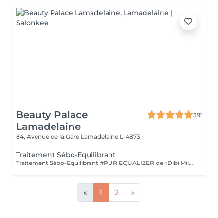
Beauty Palace
391
Lamadelaine
84, Avenue de la Gare
Lamadelaine L-4873
Traitement Sébo-Equilibrant
Traitement Sébo-Equilibrant #PUR EQUALIZER de «Dibi Milano» grâce aux performances de ses principes actifs innovants, il est en mesure de régulariser l'excès de sébum, en procurant un effet matifiant et en réduisant visiblement les pores dilatés, le grain de peau est affiné. Ce soin aide à matifier la peau tout en la maintenant hydratée et protégée. (Masque bio-cellulose)
«
1
2
»