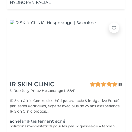
HYDROPEN FACIAL
IR SKIN CLINIC
118
3, Rue Josy Printz
Hesperange L-5841
IR Skin Clinic Centre d'esthétique avancée & intégrative Fondé
par Isabel Rodrigues, experte avec plus de 25 ans d'expérience,
IR Skin Clinic propos...
acnelan® traitement acné
Solutions mesoestetic® pour les peaux grasses ou à tendance acnéique. Résultats dermatologiquement prouvés.Méthode professionnelle esthétique pour le traitement des peaux à tendance acnéique et séborrhéique. Nettoie en profondeur la peau des impuretés acnéiques, facilitant ainsi l'activité optimale de l'unité pilosébacée.