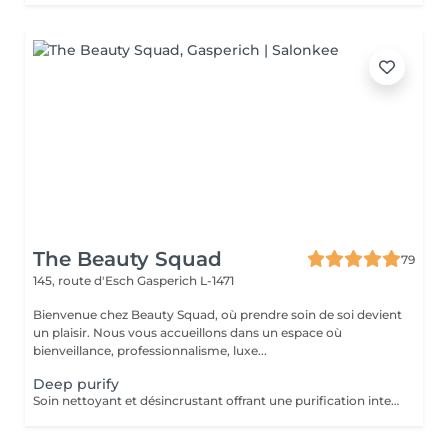
The Beauty Squad
79
145, route d'Esch
Gasperich L-1471
Bienvenue chez Beauty Squad, où prendre soin de soi devient
un plaisir. Nous vous accueillons dans un espace où
bienveillance, professionnalisme, luxe...
Deep purify
Soin nettoyant et désincrustant offrant une purification intense, aidant les peaux à tendance acnéique et séborrhéique à retrouver un équilibre Deep Purify nettoie les pores en profondeur pour prévenir et atténuer les imperfections. Ce soin est indispensable à une bonne pénétration des agents actifs lors de l'application de produits cosméceutiques. 1 Séance: 135€ forfait 5 séances : 610€