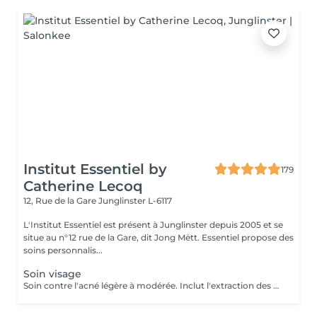
Institut Essentiel by
179
Catherine Lecoq
12, Rue de la Gare
Junglinster L-6117
L'Institut Essentiel est présent à Junglinster depuis 2005 et se
situe au n°12 rue de la Gare, dit Jong Mëtt. Essentiel propose des
soins personnalis...
Soin visage
Soin contre l'acné légère à modérée. Inclut l'extraction des comédons, micro kystes, désinfection de pustules et soins adaptés. J'accorde beaucoup d'importance à expliquer les bons gestes à mes jeunes client(e)s afin qu'il prennent conscience de leur peau et prennent les bonnes habitudes. Pour de meilleurs résultats je conseille 1 soin par semaine sur 1 mois. Important: J'accorde autant d'importance à la relaxation et l'intimité de mes jeunes clients. De ce fait aucun accompagnant ne sera autorisé à rester dans la cabine durant le soin Inclut: Nettoyage et extraction de kystes, comédons et pustules. Désinfection et soins purifiants adaptés. Matériel stérilisé et/ou à usage unique.