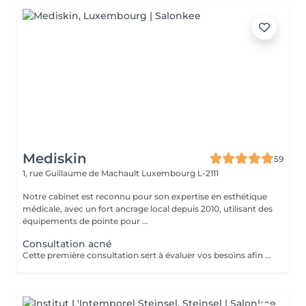
Mediskin
59
1, rue Guillaume de Machault
Luxembourg L-2111
Notre cabinet est reconnu pour son expertise en esthétique
médicale, avec un fort ancrage local depuis 2010, utilisant des
équipements de pointe pour ...
Consultation acné
Cette première consultation sert à évaluer vos besoins afin de vous guider vers les soins sur mesure qui répondront au mieux. À cette occasion, toutes les informations nécessaires, telles que les contre-indications, les résultats attendus et autres détails importants, vous seront fournies pour assurer une prise en charge optimale et vous garantir un suivi personnalisé.