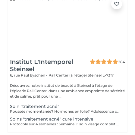
Institut L'Intemporel
284
Steinsel
6, rue Paul Eyschen - Pall Center (à l’étage)
Steinsel L-7317
Découvrez notre institut de beauté à Steinsel à l'étage de
l'épicerie Pall Center, dans une ambiance empreinte de sérénité
et de calme, prêt pour une ...
Soin "traitement acné"
Poussée momentanée? Hormones en folie? Adolescence compliquée? Ce soin est pour vous. Le soin visage complet comprend un nettoyage en profondeur de la peau avec vapeur et extraction des comédons, un léger massage suivi de 20' de traitement. LED et un masque apaisant ou purifiant. Le soin flash est conseillé en entretien suite à un soin complet, entre 2 soins par exemple ou si acné plus tenace. Il comprend un nettoyage du visage, un léger massage et le traitement LED 20'. Pourquoi la LED? La puissance de la lumière LED bleue agit rapidement et efficacement pour éliminer l'acné, les imperfections et l'inflammation existantes, sans dessécher la peau. Elle régule également la production de sébum pour prévenir de futures éruptions cutanées, laissant votre peau claire, saine et lisse.
Soins "traitement acné" cure intensive
Protocole sur 4 semaines : Semaine 1 : soin visage complet + un soin flash (espacé de 2 jours minimum) Semaine 2 / 3 et 4 : 2 soins flash (espacé de 2 jours minimum) Descriptif complet : voir "Soin traitement acné"