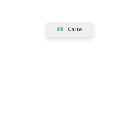
Carte
Société
Support
Équipe
&
Carrières
Référencer votre salon
Légal
Exercer le droit de rétractation