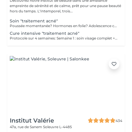
Découvrez notre institut de beauté dans une ambiance
empreinte de sérénité et de calme, prêt pour une pause beauté
hors du temps. L'Intemporel, trois...
Soin "traitement acné"
Poussée momentanée? Hormones en folie? Adolescence compliquée? Ce soin est pour vous. Le soin visage complet comprend un nettoyage en profondeur de la peau avec vapeur et extraction des comédons, un léger massage suivi de 20' de traitement LED et un masque apaisant ou purifiant. Le soin flash est conseillé en entretien suite à un soin complet, entre 2 soins par exemple ou si acné plus tenace. Il comprend un nettoyage du visage, un léger massage et le traitement LED 20'. Pourquoi la LED? La puissance de la lumière LED bleue agit rapidement et efficacement pour éliminer l'acné, les imperfections et l'inflammation existantes, sans dessécher la peau. Elle régule également la production de sébum pour prévenir de futures éruptions cutanées, laissant votre peau claire, saine et lisse.
Cure intensive "traitement acné"
Protocole sur 4 semaines: Semaine 1 : soin visage complet + un soin flash (espacé de 2 jours minimum) Semaine 2 / 3 et 4 : 2 soins flash (espacé de 2 jours minimum) Descriptif complet voir "Soin traitement acné"
Institut Valérie
434
47a, rue de Sanem
Soleuvre L-4485