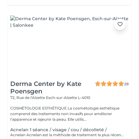
Derma Center by Kate
28
Poensgen
72, Rue de l'Alzette
Esch-sur-Alzette L-4010
COSMÉTOLOGIE ESTHÉTIQUE La cosmétologie esthétique
comprend des traitements non invasifs pour améliorer
l'apparence et rajeunir la peau. Elle utilis...
Acnelan 1 séance / visage / cou / décolleté /
Acnelan Acnelan est la méthode de traitement la plus récente et la plus innovante de l'acné. Le pack de soins de la marque espagnole Mesoestetic guérit efficacement les changements d'acné de différentes origines et phases. Cette thérapie apaise la peau et les zones enflammées, et a un effet très positif sur la guérison des complications de l'acné, car les cicatrices ne sont plus aussi visibles et les taches sont affinées. C'est la méthode complexe qui guérit l'acné et empêche de nouveaux changements de se produire. Principalement les principes actifs, tels que le complexe bexarétinyle (un rétinoïde), le soufre et le kaolin, fonctionnent comme un nettoyant en profondeur pour les pores obstrués, ce qui conduit à une amélioration visible du teint de la peau. De plus, d'autres ingrédients actifs tels que l'acide hyaluronique, le zinc, l'aloe vera et le cuivre sont présents dans le pack Acknelan. Le complexe d'acné breveté comprend également: Alcool | Acide mandélique | Azelate de disodium | Soufre | Kaolin | Aqua | Acide salicylique | Hydroxypropylméthylcellulose | Acide shikimique | Rétinoxytriméthylsilanes. Les substances combattent tous les symptômes de l'acné, guérissent la peau enflammée, nettoient les pores, réduisent le nombre de points noirs, écaillent la peau, affinent l'apparence, équilibrent la production de sébum et ont un effet antibactérien.