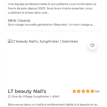
Une équipe professionnelle et accueillante vous invite dans ce
havre de paix depuis 2003. Sous leurs mains expertes, vous
oublierez le stress dans une...
NEW Clearist
Soin visage nouvelle génération Skeyndor. Un soin visage qui va mattifier, resserer les pores et nettoyer en profondeur. Il va équilibrer la production de sébum. Idéal pour peaux épaisses, pores dilatées, mixte et/ou grasse à tendance acnéique.
LT beauty Nail's
149
21, Rue du Village
Junglinster L-6140
Bienvenue dans un institut entièrement dédié à la beauté et au