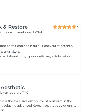
x & Restore
3
efontaine
Luxembourg L-1341
Découvrez l'équilibre parfait entre soin du cuir chevelu et détente du haut du corps. Ce rituel bien-être associe un Head Spa de 60 minutes à un Massage Dos & Épaules Office Syndrome de 30 minutes pour relâcher les tensions, apaiser l'esprit et procurer une profonde sensation de bien-être. Comprend : Head Spa 60 min Massage Dos & Épaules Office Syndrome 30 min
ge Anti-Âge
Un soin du visage revitalisant conçu pour nettoyer, exfolier et nourrir la peau tout en favorisant un teint frais et éclatant. Associant des produits de soin soigneusement sélectionnés à des techniques de massage relaxantes du visage, ce traitement laisse la peau douce, rafraîchie et parfaitement soignée.
Aesthetic
n
luxembourg L-1140
ic is the exclusive distributor of JeuDerm in the
introducing advanced Korean aesthetic solutions to
k...