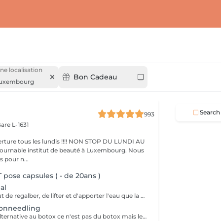
ne localisation
Bon Cadeau
uxembourg
Search
993
are L-1631
ture tous les lundis !!!! NON STOP DU LUNDI AU
pour n...
 pose capsules ( - de 20ans )
al
Ce soin a pour but de regalber, de lifter et d'apporter l'eau que la peau a besoin ! Chez nous, Ce soin est combiné avec la dermabrasion pour avoir de vrais résultats ! Il dure 1h30 N'hésitez pas à nous demander conseil à l'institut nous sommes à votre disposition :)
onneedling
Ce soin est une alternative au botox ce n'est pas du botox mais les résultats sont incroyable votre peau est véritablement lissée ! un substrat de la toxine botulique. Agissant sur la contraction des muscles du visage, c'est une alternative connue au BOTOX