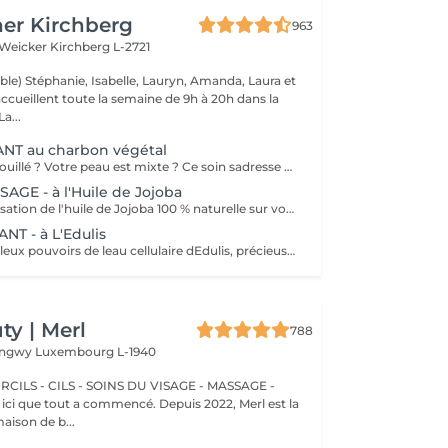
er Kirchberg
963
 Weicker
Kirchberg L-2721
ble) Stéphanie, Isabelle, Lauryn, Amanda, Laura et
ccueillent toute la semaine de 9h à 20h dans la
onne humeur ! La...
NT au charbon végétal
Votre teint est brouillé ? Votre peau est mixte ? Ce soin sadresse à vous. Votre peau est nettoyée par une exfoliation douce, sous vapeur, complétée par une extraction des comédons. Pour finir, lapplication dun masque purifie la zone médiane (front, nez, menton), et hydrate le reste de votre visage. Detoxifié et hydraté, votre visage retrouve un teint unifié et lumineux. Bénéfices : Detoxifié et hydraté, votre visage retrouve un teint unifié et lumineux.
GE - à l'Huile de Jojoba
Découvrez la sensation de l'huile de Jojoba 100 % naturelle sur votre peau. Nourrie, votre peau retrouve tout son confort. Libéré de ses tensions grâce aux mains habiles de notre esthéticienne, votre visage est détendu. Bénéfices : Nourrie, votre peau retrouve tout son confort.
T - à L'Edulis
Profitez des fabuleux pouvoirs de leau cellulaire dEdulis, précieuse source dhydratation continue. Après la brumisation du Sérum concentré en eau cellulaire, le Masque Crème ressourçant se transforme en une texture soyeuse qui fond sur votre peau sous le délicat modelage de notre esthéticienne. Bénéfices : Gorgée deau, votre peau retrouve douceur, souplesse et éclat. Retrouvez le confort dune peau hydratée en continu.
y | Merl
788
Longwy
Luxembourg L-1940
CILS - CILS - SOINS DU VISAGE - MASSAGE -
aison de b...