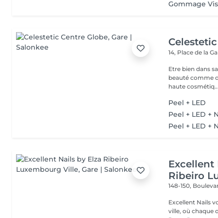
Gommage Vis
Celesteti
14, Place de la G
Etre bien dans sa
beauté comme de sa 
haute cosmétiq..
Peel + LED
Peel + LED + 
Peel + LED + 
Excellent 
Ribeiro L
148-150, Bouleva
Excellent Nails v
ville, où chaque détai