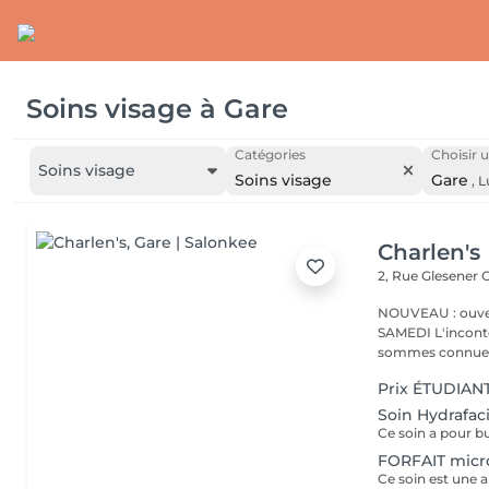
Soins visage
à
Gare
Catégories
Choisir u
Soins visage
Soins visage
Gare
,
L
Charlen's
2, Rue Glesener
G
NOUVEAU : ouver
SAMEDI L'incontournable institut de beauté à Luxembourg. Nous
sommes connues 
Prix ÉTUDIANT
Soin Hydrafaci
FORFAIT micr