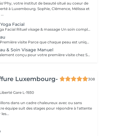
o'Phy, votre institut de beauté situé au coeur de
mbourg. Sophie, Clémence, Mélissa et
...
Yoga Facial
Soin Complet Yoga Facial Rituel visage & massage Un soin complet qui associe les étapes essentielles d'un soin du visage à la puissance du Massage Yoga Facial. Après un nettoyage en profondeur, une exfoliation et un travail ciblé de la peau, le massage vient stimuler les muscles, relancer les circulations et relâcher les tensions du visage. Ce rituel se poursuit par l'application de soins adaptés afin d'hydrater, rééquilibrer et révéler l'éclat naturel de votre peau. Le visage paraît plus lisse, plus lumineux et naturellement redessiné. Un soin idéal pour celles et ceux qui souhaitent allier efficacité, relaxation et résultats visibles. Comme chaque soin chez So'Phy, le protocole est adapté en fonction des besoins de votre peau.
eau
Analyse de peau Première visite Parce que chaque peau est unique, toute première visite commence par une analyse approfondie. Ce diagnostic permet de comprendre l'état de votre peau, ses besoins réels et les déséquilibres éventuels, afin d'adapter votre soin de manière précise et personnalisée. À l'aide d'un appareil de diagnostic et de l'expertise de votre Skin Coach, nous prenons le temps d'observer, d'échanger et de vous guider vers les solutions les plus adaptées. Ce premier rendez-vous est une étape essentielle pour vous offrir des soins réellement efficaces et des résultats durables.
au & Soin Visage Manuel
Ce soin est spécialement conçu pour votre première visite chez So’Phy. Il débute par une analyse approfondie de votre peau afin de comprendre ses besoins réels et d’identifier les déséquilibres éventuels. Le soin du visage est ensuite entièrement personnalisé et réalisé exclusivement avec des techniques manuelles, adaptées à votre peau et aux résultats souhaités. Chaque étape est pensée pour rééquilibrer la peau, relancer les fonctions naturelles et offrir un moment de détente profonde. Ce premier rendez-vous vous permet de bénéficier d’un soin ciblé, de conseils personnalisés et d’une prise en charge complète.
iffure Luxembourg-
308
 Liberté
Gare L-1930
llons dans un cadre chaleureux avec ou sans
re équipe suit des stages pour répondre à l'attente
les...
e