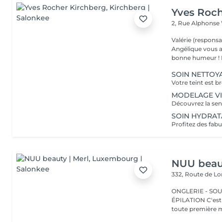
Yves Roch
2, Rue Alphonse
Valérie (responsa
Angélique vous a
b
SOIN NETTOYA
MODELAGE VISA
SOIN HYDRATAN
NUU beaut
332, Route de 
ONGLERIE - SOUR
ÉPILATION C'est ici que tout a commencé. Depuis 2022, Merl est la
toute première m