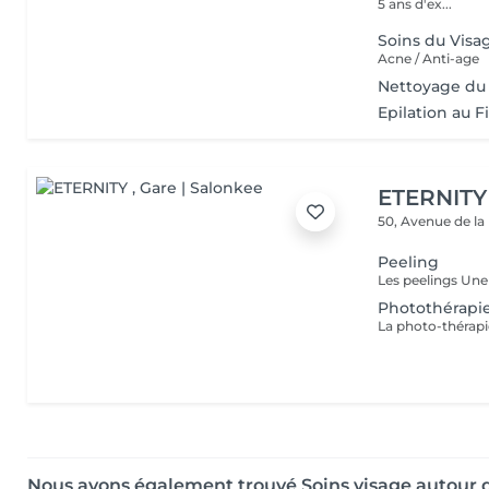
5 ans d'ex...
Soins du Visa
Acne / Anti-age
Nettoyage du
Epilation au Fi
ETERNITY
50, Avenue de la
Peeling
Photothérapi
Nous avons également trouvé Soins visage autour 