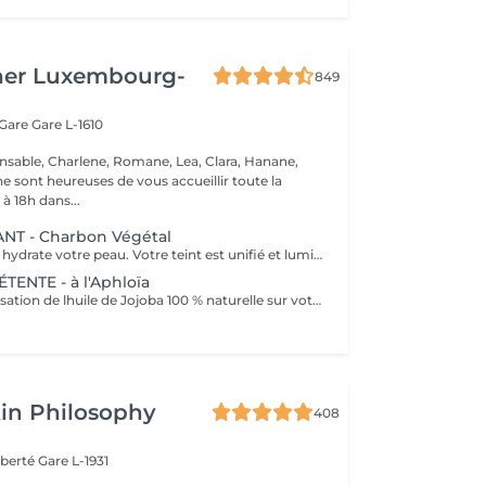
her Luxembourg-
849
 Gare
Gare L-1610
nsable, Charlene, Romane, Lea, Clara, Hanane,
e sont heureuses de vous accueillir toute la
à 18h dans...
NT - Charbon Végétal
Ce soin purifie et hydrate votre peau. Votre teint est unifié et lumineux, grâce à l' alliance du Charbon Végétal et de l'édulis
ENTE - à l'Aphloïa
Découvrez la sensation de lhuile de Jojoba 100 % naturelle sur votre peau. Nourrie, votre peau retrouve tout son confort. Libéré de ses tensions grâce aux mains habiles de notre esthéticienne, votre visage est détendu. Bénéfices : Nourrie, votre peau retrouve tout son confort.
in Philosophy
408
iberté
Gare L-1931