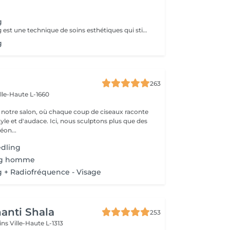
.
g
Le microneedling est une technique de soins esthétiques qui stimule naturellement la production de collagène et d'élastine. Améliorer la texture de la peau Réduire les pores dilatés Atténuer les ridules Diminuer les cicatrices d'acné ou les taches pigmentaires Une technique douce et efficace, adaptée à tous les types de peau. Utilisation de sérums professionnels pour un résultat optimal Conseil personnalisé avant chaque séance. Offrez à votre peau un teint plus lisse, uniforme et lumineux
g
263
ille-Haute L-1660
notre salon, où chaque coup de ciseaux raconte
tyle et d'audace. Ici, nous sculptons plus que des
éon...
edling
ng homme
 + Radiofréquence - Visage
anti Shala
253
cins
Ville-Haute L-1313