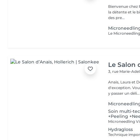
Bienvenue chez Pe
la détente et le bien-être ! Que tu recherche
des pre...
Microneedlin
Le Salon 
3, rue Marie-Ade
Anais, Laura et D
d'exception. Vous serez accueillis dans un cadre raffiné et feutré pour
y passer un déli...
Microneedlin
Soin multi-te
+Peeling +Ne
Hydragloss