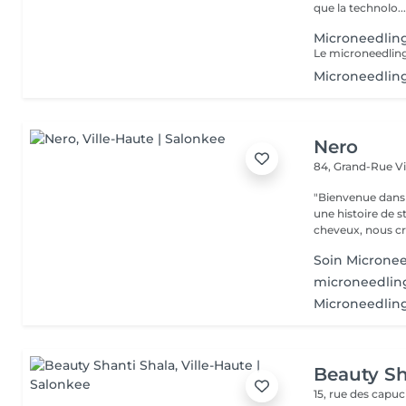
que la technolo..
Microneedlin
Microneedlin
Nero
84, Grand-Rue
V
"Bienvenue dans 
une histoire de s
cheveux, nous cr
Soin Microne
microneedli
Microneedling
Beauty Sh
15, rue des capu