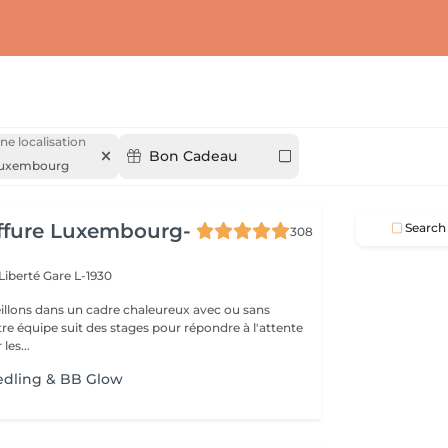
ne localisation
Bon Cadeau
uxembourg
iffure Luxembourg-
Search
308
 Liberté
Gare L-1930
llons dans un cadre chaleureux avec ou sans
re équipe suit des stages pour répondre à l'attente
les...
edling & BB Glow