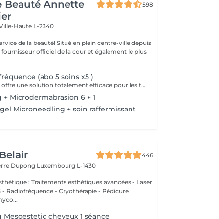
de Beauté Annette
598
ier
Ville-Haute L-2340
uté! Situé en plein centre-ville depuis
st fournisseur officiel de la cour et également le plus
fréquence (abo 5 soins x5 )
Pollogen DIVINE offre une solution totalement efficace pour les traitements anti-âge , mais aussi pour les zones plus difficiles à traiter comme le cou, le contour des lèvres et des yeux. C'est une combinaison unique de 3 technologies médico-esthétiques (VoluDerm microneedling RF + TriFractional + Ultrason) qui permet le renouvellement du derme et de l'épiderme. Le résultat est significatif et clairement visible, la peau est d'apparence jeune. Le Pollogen DIVINE offre plus de volume, réduction des cicatrices, raffermissement de la peau et ceci sans douleur, sans hématome, sans saignement et sans temps de revalidation.
 + Microdermabrasion 6 + 1
el Microneedling + soin raffermissant
Belair
446
ierre Dupong
Luxembourg L-1430
thétique : Traitements esthétiques avancées - Laser
Radiofréquence - Cryothérapie - Pédicure
myco...
 Mesoestetic cheveux 1 séance