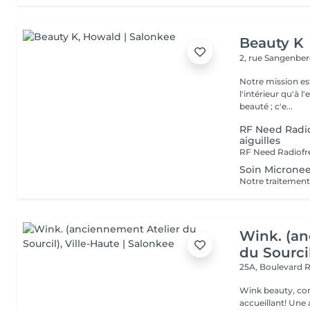
Beauty K
2, rue Sangenbe
Notre mission est
l'intérieur qu'à l
beauté ; c'e...
RF Need Radio
aiguilles
Soin Microne
Wink. (an
du Sourci
25A, Boulevard 
Wink beauty, concept store. Espace
accueillant! Une