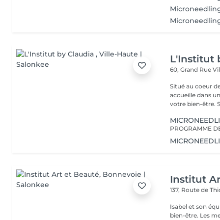
Microneedlin
Microneedling
L'Institut
60, Grand Rue
Vi
Situé au coeur d
accueille dans u
vot
MICRONEEDL
MICRONEEDL
Institut A
137, Route de Thi
Isabel et son éq
bien-être. Les meilleures marques esthétiques et cosmétiques ainsi