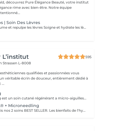
d, découvrez Pure Élégance Beauté, votre institut
légance rime avec bien-être. Notre équipe
tentionné...
s | Soin Des Lèvres
Augmente le volume et repulpe les lèvres Soigne et hydrate les lèvres Diminue les rides et ridules
L’institut
595
on
Strassen L-8008
 esthéticiennes qualifiées et passionnées vous
 un véritable écrin de douceur, entièrement dédié à
...
g
Le microneedling est un soin cutané régénérant a micro-aiguilles permettant de réduire les signes de l'âge et de raviver l'éclat de votre peau, il aide aussi a effacer les traces d'acné, les cicatrices. Un véritable soin qui resserre les pores dilatés , lisse la peau, estimes les rides et ridules grâce au sérum à l'acide hyaluronique. + LED visage et mains
 + Microneedling
Associé désormais nos 2 soins BEST SELLER. Les bienfaits de l'hydrafacial et du Microneedling pour un effet optimale sur votre peau. Une peau saine, propre, un effet GLOW instantanément, action anti-rides.