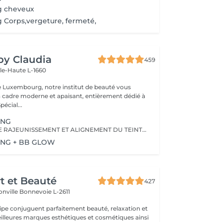
g cheveux
 Corps,vergeture, fermeté,
 by Claudia
459
lle-Haute L-1660
e Luxembourg, notre institut de beauté vous
n cadre moderne et apaisant, entièrement dédié à
re bien-être. Spécial...
ING
PROGRAMME DE RAJEUNISSEMENT ET ALIGNEMENT DU TEINT DE LA PEAU
ING + BB GLOW
rt et Beauté
427
onville
Bonnevoie L-2611
uipe conjuguent parfaitement beauté, relaxation et