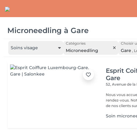
Microneedling
à
Gare
Catégories
Choisir u
Soins visage
Microneedling
Gare
,
L
Esprit Co
Gare
52, Avenue de la
Nous vous accuei
rendez-vous. Not
de nos clients sur 
Soin microne