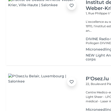
Institut 
Weber-Kr
1, Rue Philippe II
L'excellence au service de la bea
1970, l'institut e
an...
DIVINE Radio-
Microneedling
NEW Light Ang
corps
P'Osez.lu 
22, Boulevard P
Centre Medico-es
Light Sheer - LPG - 
médical - Laser 
Microneedling