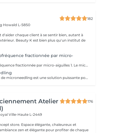
182
rg
Howald L-5850
 d'aider chaque client à se sentir bien, autant à
'extérieur. Beauty K est bien plus qu'un institut de
fréquence fractionnée par micro-
RF Need Radiofréquence fractionnée par micro-aiguilles 1. Le microneedling De très fines micro-aiguilles créent des micro-perforations contrôlées dans la peau. Cela stimule la régénération naturelle, favorise la production de collagène et d'élastine et active les mécanismes de réparation cutanée. 2. La radiofréquence fractionnée (RF) Une énergie thermique est délivrée via les aiguilles directement dans le derme. La chaleur resserre les fibres de collagène existantes, augmente la densité dermique et déclenche une néocollagénèse (formation de nouveau collagène). Bénéfices principaux Raffermissement et effet tenseur immédiat Amélioration de la texture et de l'éclat de la peau Réduction des ridules et rides Atténuation des cicatrices d'acné Réduction visible des pores dilatés Action possible sur certaines vergetures et relâchements cutanés du corps Résultats progressifs et durables grâce à la stimulation biologique Déroulement du soin 1. Application d'une crème anesthésiante locale pour plus de confort 2. Passage de la pièce à main RF Need (personnalisation des paramètres : profondeur des aiguilles, intensité de la RF) 3. Soin apaisant et hydratant post-traitement Sensations : picotements, chaleur diffuse Après la séance : rougeurs et gonflement légers de 24 à 72h
edling
Notre traitement de microneedling est une solution puissante pour traiter l'acné, les taches de pigmentation, les cicatrices, les vergetures, les dommages causés par le soleil, les rides et les ridules. Grâce à des milliers de micro-perforations, ce soin stimule la production de collagène, favorisant la réparation et le rajeunissement de la peau. Pour des résultats optimaux, une cure de trois séances est recommandée. Ce protocole permet à la peau de maximiser son processus naturel de guérison entre chaque séance, aboutissant à une amélioration visible de son apparence et de sa texture. Entamez ce parcours régénératif et découvrez tout le potentiel d'une peau transformée.
ciennement Atelier
176
l)
Royal
Ville-Haute L-2449
 élégante, chaleureux et
 ambiance zen et élégante pour profiter de chaque