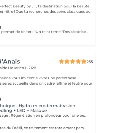
rfect Beauty by Jil , ta destination pour la beauté,
s des soins classiques ou
g
Le Microneedling permet de traiter : *Un teint terne *Des cicatrices d'acnés *Un relâchement cutané *Les rides et ridules *Les taches de vieillesse, de soleil et de grossesse *éliminer les points noir *Resserrer les ports dilatés et lisser la peau *Hydrater la peau en profondeur *Active la circulation sanguine *Active la production de nouvelles cellules *Meilleure pénétration des soins *Revitalisant *Relance le processus de cicatrisation. La peau prend 10-14 jours pour cicatriser, pourquoi l'achat d'une crème réparatrice et d'une creme Spf 50 crème sont fortement conseiller pour le soin à domicile. Le Spf est important pour ne pas attraper des tâches de soleil. Contre indication : *Grossesse, allaitement *Eczéma, psorasis *Brulures *Personnes ayant un diagnostic de cancer Post microneedling : *Pas d'eau pendant 12heures *Pas de maquillage pendant 24-48heures *Pas de soleil et de solarium pendant 2 SEMAINES *Pas de gommange et laser pendant 2 SEMAINES
d’Anais
255
laïde
Hollerich L-2128
oriane vous invitent à vivre une parenthèse
g
chnique : Hydro microdermabrasion
edling + LED + Masque
Microneedling Visage : Régénération en profondeur pour une peau visiblement transformée Le microneedling est un soin de revitalisation cutanée non invasif qui consiste à créer de microperforations contrôlées à l'aide d'un stylo électrique doté de fines aiguilles stériles. Ces microperforations stimulent naturellement la production de collagène et d'élastine, déclenchant un processus de régénération cellulaire intense. AVANTAGES DU SOIN - Atténue les ridules et les rides - Réduit les cicatrices d'acné et les imperfections - Améliore la fermeté et l'élasticité de la peau - Estompe les taches pigmentaires et le teint irrégulier - Resserre les pores dilatés - Apporte de l'éclat et un effet peau neuve Le microneedling peut être personnalisé selon les besoins grâce à l'application de sérums ciblés (acide hyaluronique, vitamine C, peptides, etc.) qui pénètrent plus profondément grâce aux microcanaux créés. CONTRE INDICATIONS - Grossesse, allaitement - Pas d'exposition solaire 48h avant et 7 jours après le soin - Traitement lourd par chimio (attendre 1 an) et par antibiotique ou Roaccutane et dérivé (attendre 6 mois) - Prise d'anticoagulant - Maladie auto-immune (diabète, maladie mal contrôlée, ...) - Injection botox (attendre 2 semaines) et de produits de comblement (attendre 4 semaines) - Prise d'anti-inflammatoire pendant plus de 5 jours - Acné active - Cicatrices chéloïdes
Technique importée du Brésil, ce traitement est totalement personnalisé. Peu invasif, il est profond et spécifiquement conçu pour les lèvres. Ce soin consiste à faire pénétrer des actifs dont l'acide hyaluronique pour donner du volume, combler, repulper, hydrater et nourrir les lèvres, à l'aide de micro ou nano aiguilles qui grâce à leur passage dans la lèvre, permettent de stimuler le métabolisme de régénération cellulaire, favorisant ainsi la synthèse naturelle de collagène et élastine.