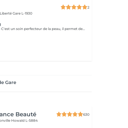
2
 Liberté
Gare L-1930
g
Le Microneedling C'est un soin perfecteur de la peau, il permet de corriger les imperfections et d'améliorer les signes de l'âge. Cette technique consiste à microperforer les différentes couches de derme pour améliorer les imperfections de votre peau et les signes de l'âge. Renouvellementcellulaire Production de collagène - Production d' élastine - Teint terne - Manque de fermeté - Cicatrices d'acné - Pores dilatés - Réguler les excès de sébum - Traitement des tâches brunes Pour des résultats visibles et durables, il est recommandé réaliser 4 à 5 séances en fonction du besoin. Le microneedling est légèrement douloureux. La sensation varie en fonction du niveau de sensibilité de chacun. Il peut arriver que de petits saignements apparaissent . La peau sera généralement rouge et sensible dans les 24 à 48 heures qui suivent le soin du visage. Les contres-indications -Les femmes enceintes -Les personnes sous traitement anti-inflammatoires ou anticoagulents. -Les peaux avec des lésions non cicatrisées comme de l'acné, de l'herpès ou des plaies. -Les personnes souffrant de maladies auto-immunes. - L'exposition au soleil sont à proscrire durant la semaine qui suit le soin. - L'application d'un SPF indice 50 est à recommandée.
de Gare
gance Beauté
630
onville
Howald L-5884