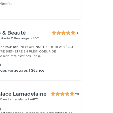
planing
o & Beauté
56
 Liberté
Differdange L-4601
eillir ! UN INSTITUT DE BEAUTÉ AU
TRE BIEN-ÊTRE EN PLEIN COEUR DE
IFFERDANGE Le bien-être n'est pas une q...
g
des vergetures 1 Séance
alace Lamadelaine
391
 Gare
Lamadelaine L-4873
g
Le dermaplaning est une procédure non invasive qui exfolie la peau en utilisant une lame fine pour retirer les cellules mortes et le duvet. Cela rend la peau plus lisse, éclatante et réduit les rides fines et imperfections. C'est indolore, ne nécessite pas de récupération, et améliore l'absorption des soins ainsi que l'application du maquillage. Sans douleur, une peau de bébé.