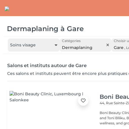
Dermaplaning
à
Gare
Catégories
Choisir u
Soins visage
Dermaplaning
Gare
,
L
Salons et instituts autour de Gare
Ces salons et instituts peuvent être encore plus pratiques
Boni Beau
44, Rue Sainte-Z
Boni Beauty Clinic Founded by husband-and-wife team Ire
and Toni Blliku, 
wellness, and gr