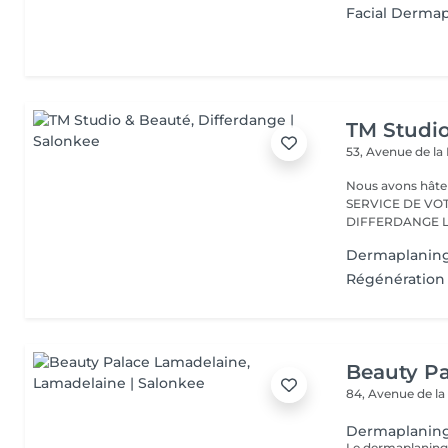
Facial Derma
TM Studi
53, Avenue de la
Nous avons hâte de vous accu
SERVICE DE VO
D
Dermaplanin
Régénération 
Beauty P
84, Avenue de la
Dermaplanin