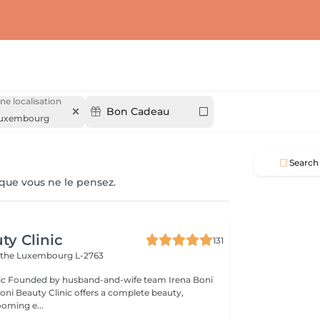
ne localisation
Bon Cadeau
uxembourg
Search
 que vous ne le pensez.
ty Clinic
131
ithe
Luxembourg L-2763
na Boni
Boni Beauty Clinic offers a complete beauty,
ooming e...