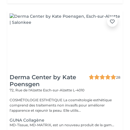
Derma Center by Kate
28
Poensgen
72, Rue de l'Alzette
Esch-sur-Alzette L-4010
COSMÉTOLOGIE ESTHÉTIQUE La cosmétologie esthétique
comprend des traitements non invasifs pour améliorer
l'apparence et rajeunir la peau. Elle utilis...
GUNA Collagène
MD-Tissue, MD-MATRIX, est un nouveau produit de la gamme des dispositifs médicaux recommandés aussi bien pour les femmes que pour les hommes. Le collagène contenu dans le produit hydrate intensément les peaux matures et réduit l'apparence des rides et autres signes du vieillissement cutané (y compris le photovieillissement). La préparation peut être injectée directement dans des zones spécifiques de la peau pour remodeler mécaniquement les tissus et lisser les rides. La préparation a été enrichie d'ingrédients actifs supplémentaires tels que l'acide ascorbique (vitamine C), le magnésium, le chlorhydrate de pyridoxine (vitamine B6), la riboflavine (vitamine B2), la thiamine (vitamine B1). MD-Tissue peut être utilisé seul, ainsi que comme support pour d'autres préparations utilisées en médecine esthétique, comme l'acide hyaluronique ou le botox. Application: - effet anti-âge, - réduction des effets du photovieillissement, - correction des rides, - raffermissant, - Stärkt das extrazelluläre Matrixgewebe,