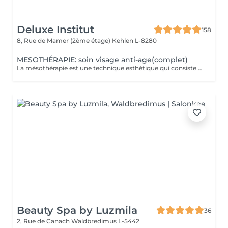
Deluxe Institut
158
8, Rue de Mamer (2ème étage)
Kehlen L-8280
MESOTHÉRAPIE: soin visage anti-age(complet)
La mésothérapie est une technique esthétique qui consiste à injecter de petites quantités de substances actives (vitamines, minéraux, acide hyaluronique, etc.) directement dans les couches superficielles de la peau. Elle est utilisée pour améliorer l'aspect de la peau et stimuler la régénération cellulaire. Les Bienfaits de la Mésothérapie Hydratation intense et rajeunissement cutané Apporte un coup d'éclat immédiat à la peau. Réduit les rides et les ridules en stimulant la production de collagène et d'élastine. Hydrate en profondeur et améliore la texture de la peau. Traite les taches pigmentaires, les cicatrices d'acné et la rosacée. Aide à uniformiser le teint et à réduire les imperfections. Pourquoi Choisir la Mésothérapie ? Traitement peu invasif et pratiquement indolore. Effet naturel et progressif, sans chirurgie ni éviction sociale. Résultats visibles après quelques séances seulement. Un soin idéal pour retrouver une peau éclatante, un corps raffermi et une chevelure en pleine santé !
Beauty Spa by Luzmila
36
2, Rue de Canach
Waldbredimus L-5442