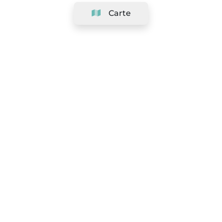
Carte
Société
Support
Équipe
&
Carrières
Référencer votre salon
Légal
Exercer le droit de rétractation
Conditions Générales
Politique de protection des données