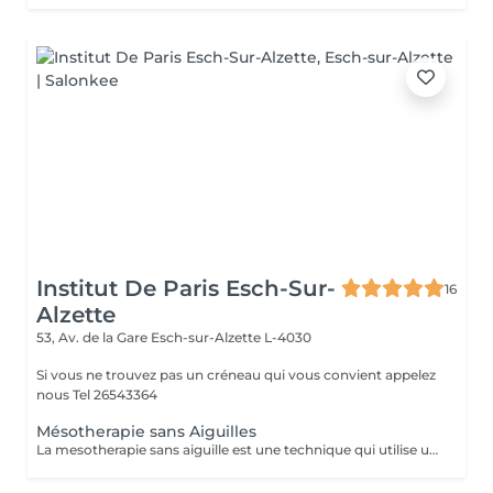
Institut De Paris Esch-Sur-
16
Alzette
53, Av. de la Gare
Esch-sur-Alzette L-4030
Si vous ne trouvez pas un créneau qui vous convient appelez
nous Tel 26543364
Mésotherapie sans Aiguilles
La mesotherapie sans aiguille est une technique qui utilise un courant galvanique afin d'ouvrir les pores de la peau et y faire pénétrer le sérum plus en profondeur sans laisser de marques ou d'irritations