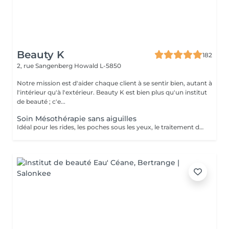
Beauty K
182
2, rue Sangenberg
Howald L-5850
Notre mission est d'aider chaque client à se sentir bien, autant à
l'intérieur qu'à l'extérieur. Beauty K est bien plus qu'un institut
de beauté ; c'e...
Soin Mésothérapie sans aiguilles
Idéal pour les rides, les poches sous les yeux, le traitement de l'acné, le relâchement cutané et la cellulite. La mésothérapie permet de faire pénétrer les principes actifs dans la peau par système intercellulaire.