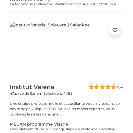
La technique Hollywood Peeling est connue pour offrir un éclaircissement immédiat de la peau et une apparence lisse et rafraîchie. Il est idéal pour les personnes ayant une peau à tendance acnéique, un teint terne ou des signes de vieillissement, et il est particulièrement bénéfique avant un événement spécial en raison de ses résultats rapides et visibles. Contre Indications: - Non recommandé pour les peaux foncées.
Institut Valérie
434
47a, rue de Sanem
Soleuvre L-4485
Une équipe professionnelle et accueillante vous invite dans ce
havre de paix depuis 2003. Sous leurs mains expertes, vous
oublierez le stress dans une...
MEGAN programme Visage
Déroulement du soin: Démaquillage en profondeur Peeling enzymatique ou acide peel HF HI-Tech Performance Boost Meso-Led Découvrez l'innovation technologique et cosmétique la plus avancée. Grâce à Megan, prenez soin de votre peau et améliorez la grâce à un système qui permet une régénération cellulaire extraordinaire à partir des couches les plus profondes du tissu cutané. Pour la première fois, Tri Synergy Tech associe tout le potentiel des éléments HI-Freq, Dermaboost et Deep RGB à un appareil multi-traitement unique qui crée une synergie parfaite aux effets spectaculaires. Des traitements personnalisés selon vos besoins sont à votre disposition. Pour un effet profondeur et longue durée, nous vous proposons une cure de ce soin de 6 séances sur 3 semaines! (5+1 séance gratuite)