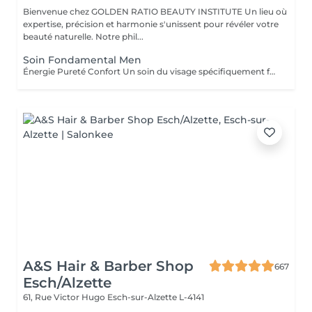
Bienvenue chez GOLDEN RATIO BEAUTY INSTITUTE Un lieu où
expertise, précision et harmonie s'unissent pour révéler votre
beauté naturelle. Notre phil...
Soin Fondamental Men
Énergie Pureté Confort Un soin du visage spécifiquement formulé pour répondre aux besoins de la peau masculine : plus épaisse, plus sujette aux brillances, aux irritations post-rasage et au stress oxydatif. Ce rituel allie nettoyage profond, massage énergisant et actifs revitalisants pour purifier, hydrater et renforcer la peau. Les tensions s'estompent, le teint retrouve éclat et fraîcheur. Un moment de soin sobre, efficace et parfaitement adapté aux hommes d'aujourd'hui. Résultat : une peau nette, tonique, visiblement plus saine et rechargée.
A&S Hair & Barber Shop
667
Esch/Alzette
61, Rue Victor Hugo
Esch-sur-Alzette L-4141