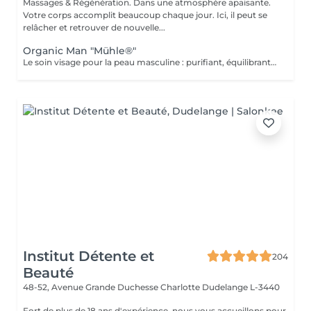
Massages & Régénération. Dans une atmosphère apaisante.
Votre corps accomplit beaucoup chaque jour. Ici, il peut se
relâcher et retrouver de nouvelle...
Organic Man "Mühle®"
Le soin visage pour la peau masculine : purifiant, équilibrant et apaisant. Idéal pour les imperfections ou les peaux stressées. Des arômes raffinés alliés au meilleur de la nature : dans sa gamme de cosmétiques naturels BIO, MÜHLE allie durabilité et luxe. Huile d'argan pure, beurre de karité nourrissant, aloe vera aux vertus réparatrices, calendula et camomille apaisants : chaque ingrédient est issu de l'agriculture biologique certifiée ou de la cueillette sauvage.
Institut Détente et
204
Beauté
48-52, Avenue Grande Duchesse Charlotte
Dudelange L-3440
Fort de plus de 18 ans d'expérience, nous vous accueillons pour