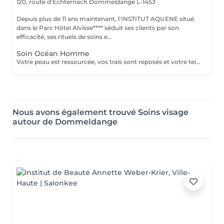
120, route d'Echternach
Dommeldange L-1453
Depuis plus de 11 ans maintenant, l'INSTITUT AQUENE situé
dans le Parc Hôtel Alvisse**** séduit ses clients par son
efficacité, ses rituels de soins e...
Soin Océan Homme
Votre peau est ressourcée, vos trais sont reposés et votre teint plus lumineux. Véritable recharge d'énergie, les extraits d'algue bleue sont libérés au cur des cellules pour une action anti-âge et antifatigue.
Nous avons également trouvé Soins visage
autour de Dommeldange