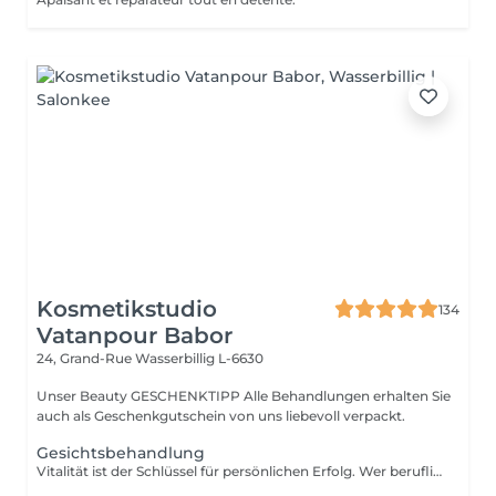
Kosmetikstudio
134
Vatanpour Babor
24, Grand-Rue
Wasserbillig L-6630
Unser Beauty GESCHENKTIPP Alle Behandlungen erhalten Sie
auch als Geschenkgutschein von uns liebevoll verpackt.
Gesichtsbehandlung
Vitalität ist der Schlüssel für persönlichen Erfolg. Wer beruflich wie privat zupackend auftritt, wirkt souverän und fühlt sich wohl in seiner Haut. Unser Anspruch ist es, diese vitale Energie zu erhalten. Den Attraktivität ist etwas sehr Individuelles und keine Frage des Alters. Auszeit für Körper, Geist und Seele. Die aufeinander abgestimmte Kombination aus einer belebenden Pflege und kraftspendenden Massagen weckt schnell die Lebensgeister und macht wieder munter. Fühlen Sie sich frischer, vitaler und meistern Sie Herausforderungen mit neuem Elan. Unsere wohltuenden BABOR Men Behandlungen vertreiben zuverlässig Stress und Anspannung. BABOR Men schenkt Ihrer Haut ein attraktives, vitales Aussehen und Entspannung pur. NEUE ENERGIE TANKEN Diese erfrischende Gesichtsbehandlung ist ein intensives Verwöhnerlebnis. Sie aktiviert und belebt zugleich, damit Sie wieder gestärkt in den Alltag eintauchen können.