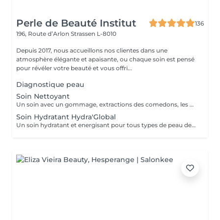
Perle de Beauté Institut
136
196, Route d’Arlon
Strassen L-8010
Depuis 2017, nous accueillons nos clientes dans une
atmosphère élégante et apaisante, ou chaque soin est pensé
pour révéler votre beauté et vous offri...
Diagnostique peau
Soin Nettoyant
Un soin avec un gommage, extractions des comedons, les masques spécifiques. Effet : la peau est fraîche, nette et éclatant.
Soin Hydratant Hydra'Global
Un soin hydratant et energisant pour tous types de peau de tous ages. La peau se charge d'une nouvelle énergie et d'éclat, les rides de déshydratation sont atténuées, la peau est repulpée, lumineuse et fraiche.