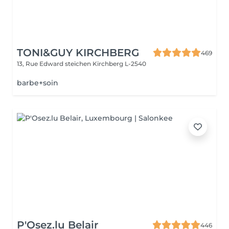
TONI&GUY KIRCHBERG
469
13, Rue Edward steichen
Kirchberg L-2540
barbe+soin
P'Osez.lu Belair
446