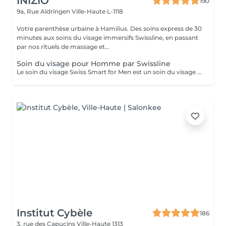
INIZIO
190
9a, Rue Aldringen
Ville-Haute L-1118
Votre parenthèse urbaine à Hamilius. Des soins express de 30
minutes aux soins du visage immersifs Swissline, en passant
par nos rituels de massage et...
Soin du visage pour Homme par Swissline
Le soin du visage Swiss Smart for Men est un soin du visage entièrement personnalisé de 45 à 60 minutes conçu pour les hommes qui cherchent à détoxifier et à renforcer leur peau. Ce soin du visage utilise exclusivement des produits Swissline végétaliens, améliorés avec la collection signature d'Age Intelligence Boosters pour protéger et rééquilibrer la peau. Il a un effet de détresse instantané et comprend un massage facial de 15 à 20 minutes combinant relaxation et drainage lymphatique pour détoxifier la peau, et c'est un moyen intelligent et rapide de paraître à votre meilleur. Principaux avantages : Rafraîchit et dynamise la peau fatiguée Atténue l'irritation Améliore le teint et la texture de la peau
Institut Cybèle
186
3, rue des Capucins
Ville-Haute 1313