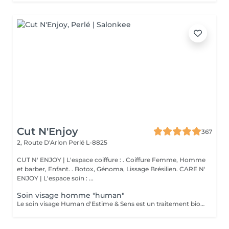
Cut N'Enjoy
367
2, Route D'Arlon
Perlé L-8825
CUT N' ENJOY | L'espace coiffure : . Coiffure Femme, Homme
et barber, Enfant. . Botox, Génoma, Lissage Brésilien. CARE N'
ENJOY | L'espace soin : ...
Soin visage homme "human"
Le soin visage Human d'Estime & Sens est un traitement bio global de 1h15 dédié aux hommes. Il débute par un modelage relaxant du dos pour évacuer les tensions. Il se poursuit par un nettoyage profond, un gommage et un massage du visage avec l'huile Human. Ce protocole sur mesure purifie, hydrate intensément et défatigue durablement les traits.