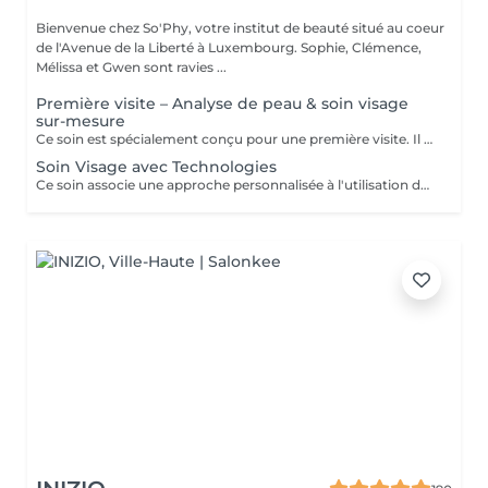
Bienvenue chez So'Phy, votre institut de beauté situé au coeur
de l'Avenue de la Liberté à Luxembourg. Sophie, Clémence,
Mélissa et Gwen sont ravies ...
Première visite – Analyse de peau & soin visage
sur-mesure
Ce soin est spécialement conçu pour une première visite. Il débute par une analyse de peau approfondie afin de comprendre ses besoins et d’identifier les déséquilibres éventuels. Le soin du visage est ensuite entièrement personnalisé, avec des techniques et des produits adaptés pour répondre de manière ciblée aux besoins de la peau. Ce premier rendez-vous permet d’obtenir des résultats visibles tout en bénéficiant de conseils personnalisés pour améliorer durablement la qualité de la peau.
Soin Visage avec Technologies
Ce soin associe une approche personnalisée à l'utilisation de technologies avancées afin d'agir plus en profondeur sur la peau. Les technologies sont sélectionnées en fonction des besoins pour améliorer la texture de la peau, l'hydratation et les signes de l'âge. Un soin idéal pour obtenir des résultats visibles et aller plus loin dans l'amélioration de la qualité de la peau.