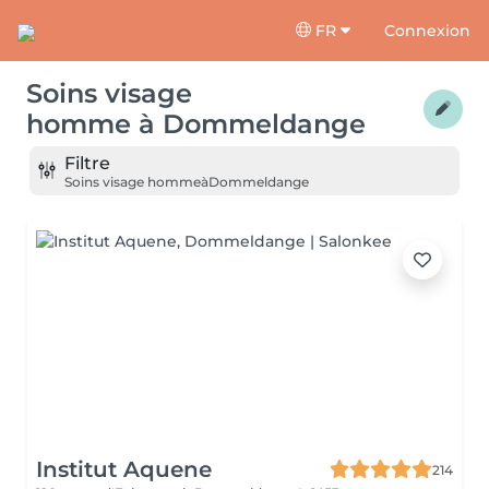
FR
Connexion
Soins visage
homme
à
Dommeldange
Filtre
Soins visage homme
à
Dommeldange
Institut Aquene
214