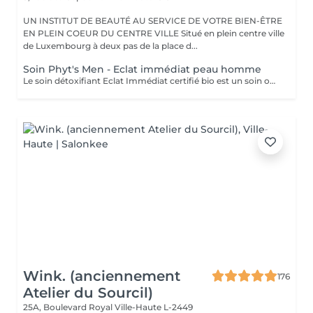
UN INSTITUT DE BEAUTÉ AU SERVICE DE VOTRE BIEN-ÊTRE
EN PLEIN COEUR DU CENTRE VILLE Situé en plein centre ville
de Luxembourg à deux pas de la place d...
Soin Phyt's Men - Eclat immédiat peau homme
Le soin détoxifiant Eclat Immédiat certifié bio est un soin oxygénant et défatigant, destiné à toutes les peaux masculines, est idéal pour les épidermes asphyxiés ou les teints brouillés. Nettoyage - gommage - extraction des comédons avec vapeur - massage - masque. Enrichi en ginseng, aloé vera et huiles végétales nourrissantes, il hydrate, apaise et revitalise la peau.
Wink. (anciennement
176
Atelier du Sourcil)
25A, Boulevard Royal
Ville-Haute L-2449