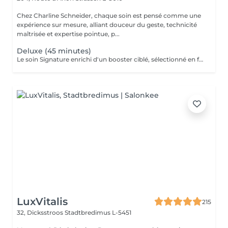
Chez Charline Schneider, chaque soin est pensé comme une
expérience sur mesure, alliant douceur du geste, technicité
maîtrisée et expertise pointue, p...
Deluxe (45 minutes)
Le soin Signature enrichi d'un booster ciblé, sélectionné en fonction des besoins de votre peau (éclat, hydratation, fermeté, anti-âge, imperfections), et d'une séance de LED. Ce soin permet de travailler un objectif précis tout en améliorant la qualité globale de la peau. Idéal pour : cibler une problématique spécifique améliorer le grain de peau renforcer les résultats dans le temps Résultat : peau plus homogène, repulpée et visiblement revitalisée. Ce soin n'est pas adapté aux femmes enceintes ou allaitantes, ainsi qu'aux personnes allergiques aux algues ou à l'aspirine.
LuxVitalis
215
32, Dicksstroos
Stadtbredimus L-5451