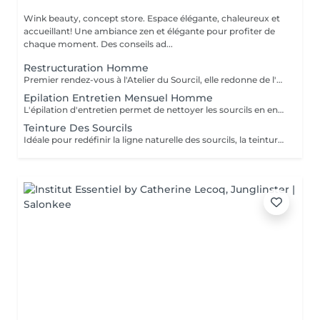
Wink beauty, concept store. Espace élégante, chaleureux et
accueillant! Une ambiance zen et élégante pour profiter de
chaque moment. Des conseils ad...
Restructuration Homme
Premier rendez-vous à l'Atelier du Sourcil, elle redonne de l'harmonie au visage. Entièrement réalisée à la pince à épiler, cette prestation iconique vise à redéfinir la forme des sourcils. Formée en morphologie du visage, notre équipe de professionnelles maîtrise toutes les subtilités d'une forme réussie. Un entretien mensuel permet ensuite de conserver une ligne idéale.
Epilation Entretien Mensuel Homme
L'épilation d'entretien permet de nettoyer les sourcils en entretien et de conserver ainsi leur ligne. Au-delà de deux mois sans entretien à l'atelier du sourcil, il faudra refaire une restructuration pour redessiner à nouveau la ligne du sourcil.
Teinture Des Sourcils
Idéale pour redéfinir la ligne naturelle des sourcils, la teinture permet d'intensifier et sublimer le regard. Parfois clairsemés, en manque de densité ou simplement endommagés par de trop régulières épilations, les sourcils peuvent avoir besoin d'être travaillés pour intensifier la teinte du poil ou masquer les sourcils blancs ou grisonnants.