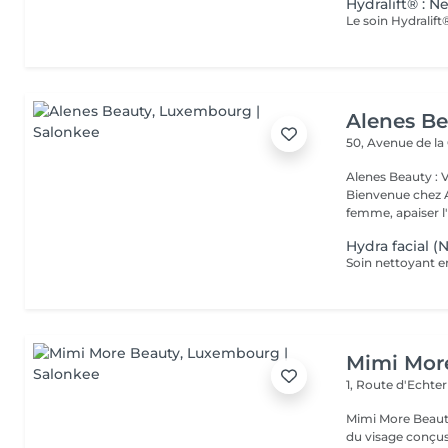
Hydralift® : 
Alenes B
50, Avenue de la
Alenes Beauty : 
Bienvenue chez A
femme, apaiser l'e
Hydra facial 
Soin nettoyant e
Mimi Mor
1, Route d'Echt
Mimi More Beaut
du visage conçus 