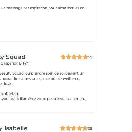
L'AquaGlo réalise un massage par aspiration pour absorber les comédons, nettoyer la peau en profondeur, l'hydrater, l'oxygéner et l'exfolier. Cet appareil permet de stimuler la micro circulation ainsi que la division cellulaire. Résultats: un look frais, un teint éclatant, une peau hautement hydratée. Rajeunissement garanti ! Sur tous les types de peau, particulièrement avec des impuretés, des points noirs et/ou de l'acné.
ty Squad
79
h
Gasperich L-1471
eauty Squad, où prendre soin de soi devient un
s accueillons dans un espace où bienveillance,
, luxe...
rafacial)
Lissez, nettoyez, hydratez et illuminez votre peau instantanément grâce à notre soin Aquaglo+ et sa technologie exclusive. Ce soin est une véritable innovation inégalable dans la revitalisation d'une peau éclatante,Aquaglo + est 100% personnalisable en fonction de chaque état de peau. 1 soin : 145€ Forfait 5 soins : 650€
y Isabelle
68