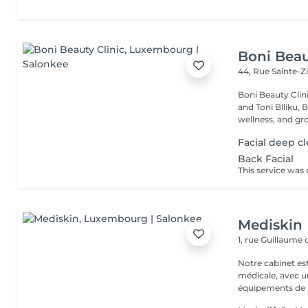
Boni Beau
44, Rue Sainte-Z
Boni Beauty Clinic Founded by husband-and-wife team Ire
and Toni Blliku, 
wellness, and gr
Facial deep c
Back Facial
Mediskin
1, rue Guillaume
Notre cabinet es
médicale, avec un
équipements de p