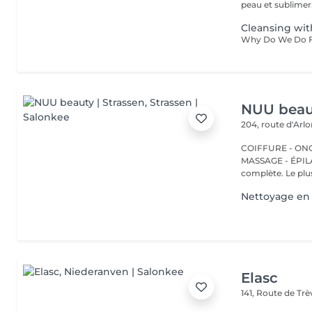
peau et sublimer.
Cleansing wit
NUU beaut
204, route d'Arl
COIFFURE - ONGL
MASSAGE - ÉPILATION Strassen, c'est NUU dans 
complète. Le plus
Nettoyage en
Elasc
141, Route de Tr