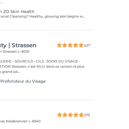
..
h ZO Skin Health
Why Do We Do Facial Cleansing? Healthy, glowing skin begins with proper cleansing. A professional facial cleansing goes beyond everyday washing, targeting impurities and buildup that regular skincare can't reach. Benefits of Facial Cleansing: - Removes dirt, excess oil, and dead skin cells - Unclogs pores and prevents breakouts - Stimulates blood circulation and skin renewal - Prepares the skin to absorb nourishing products more effectively - Leaves the complexion fresh, smooth, and radiant We perform every facial cleansing using premium ZO Skin Health formulas by Dr. Zein Obagi, providing medical-quality skincare with visible improvements. Recommended age: Facial cleansing is suitable for both women and men starting from the age of 12-15, when the skin often begins to experience excess oil and clogged pores. It is also highly beneficial for adults seeking to maintain healthy, radiant, and youthful-looking skin. Contraindications: Facial cleansing is not recommended in cases of: - Active skin infections or inflammation - Severe acne in the acute stage - Open wounds, cuts, or burns on the face - Skin allergies or individual intolerance to treatment ingredients - Certain dermatological or systemic conditions (consultation required) Before your session, our specialist will carefully assess your skin and offer the most effective treatment for you.
y | Strassen
427
on
Strassen L-8010
ERIE - SOURCILS - CILS · SOINS DU VISAGE -
sa version la plus
 grand sal...
 Profondeur du Visage
275
èves
Niederanven L-6940