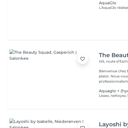
AquaGlo
The Beau
145, route d'Esc
Bienvenue chez B
plaisir. Nous vou
professionnalisme
Aquaglo + (hyd
Layoshi b