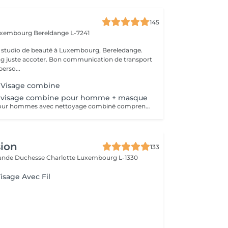
145
Luxembourg
Bereldange L-7241
 studio de beauté à Luxembourg, Bereledange.
ing juste accoter. Bon communication de transport
perso...
 Visage combine
 visage combine pour homme + masque
Soin du visage pour hommes avec nettoyage combiné comprenant nettoyage en profondeur, exfoliation, extraction des impuretés, purification de la peau et application d'un masque adapté au type de peau. Le soin aide à éliminer les points noirs, l'excès de sébum et les cellules mortes, tout en hydratant et apaisant la peau. Idéal pour nettoyer la peau en profondeur, améliorer son apparence et retrouver une peau fraîche, propre et soignée.
sion
133
rande Duchesse Charlotte
Luxembourg L-1330
isage Avec Fil