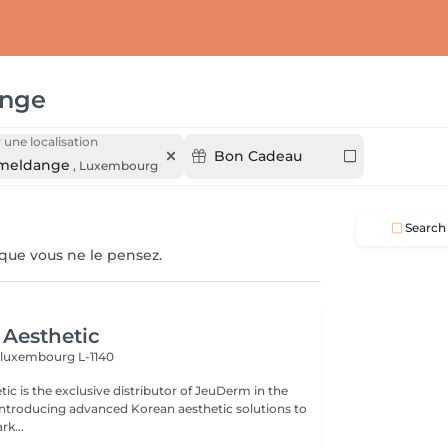
nge
 une localisation
Bon Cadeau
eldange
,
Luxembourg
Search
 que vous ne le pensez.
Aesthetic
n
luxembourg L-1140
ic is the exclusive distributor of JeuDerm in the
introducing advanced Korean aesthetic solutions to
k...