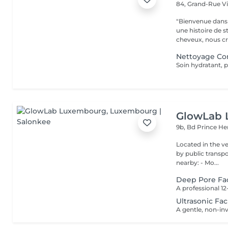
84, Grand-Rue
V
"Bienvenue dans 
une histoire de s
cheveux, nous cr
Nettoyage Co
Soin hydratant, p
GlowLab
9b, Bd Prince He
Located in the very heart o
by public transport: Bu
nearby: - Mo...
Deep Pore Fac
Ultrasonic Fac