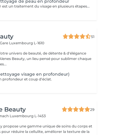
Nettoyage de peau en profondeur
Le soin Hydralift® est un traitement du visage en plusieurs étapes, conçu pour nettoyer, exfolier et hydrater en profondeur. Il s'agit d'une méthode de réjuvénation cutanée utilisant des agents hydratants et liftants pour améliorer l'apparence et la texture de la peau. Avantages : -Hydratation en profondeur et amélioration de l'élasticité de la peau. -Réduction des rides et des ridules. -Réduction des imperfections cutaées -Cernes Adaptabilité : -Le soin Hydralift® est adapté à tous les types de peaux et est très populaire pour ses bienfaits sur la peau. Complément de Soin: - Pour optimiser les résultats du soin et limiter l'éviction sociale, une séance de luminothérapie est incluse. Celle-ci aide à réduire les inflammations, stimuler la production de collagène et améliorer la cicatrisation de la peau. Contre-indications : -Déconseillé aux femmes enceintes ou allaitantes. Lors de la première séance, nous établirons ensemble vos objectifs et déterminerons le type de peeling le plus adapté à votre peau. Pour toute question, n'hésitez pas à nous contacter ou réserver un rendez-vous conseil gratuit.
eauty
51
 Gare
Luxembourg L-1610
Votre univers de beauté, de détente & d'élégance
lenes Beauty, un lieu pensé pour sublimer chaque
s...
(Nettoyage visage en profondeur)
n profondeur et coup d'éclat.
e Beauty
29
ernach
Luxembourg L-1453
y propose une gamme unique de soins du corps et
pour réduire la cellulite, améliorer la texture de la