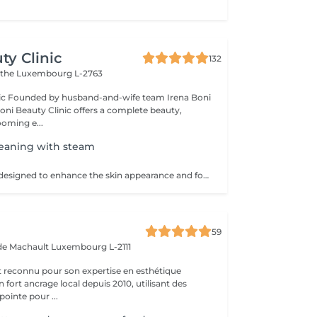
ty Clinic
132
ithe
Luxembourg L-2763
na Boni
Boni Beauty Clinic offers a complete beauty,
ooming e...
leaning with steam
This service was designed to enhance the skin appearance and focus on any skin concerns that you may have. We start the service with the steam and hot towels cleansing.We follow with a double cleanse to remove all dirt and oil, exfoliation to help remove dead skin build up, extractions as needed, high frequency to kill acne causing bacteria, LED therapy that is customized for your specific skin concerns, a stress releasing back massage with a bacteria balancing mask is also included. We end each service with a toner, serum and moisturizer.
59
 de Machault
Luxembourg L-2111
t reconnu pour son expertise en esthétique
 fort ancrage local depuis 2010, utilisant des
ointe pour ...