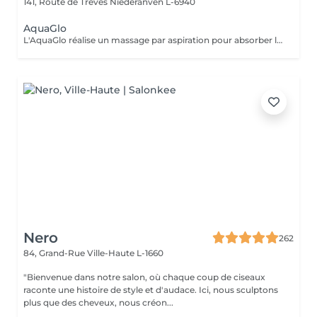
141, Route de Trèves
Niederanven L-6940
AquaGlo
L'AquaGlo réalise un massage par aspiration pour absorber les comédons, nettoyer la peau en profondeur, l'hydrater, l'oxygéner et l'exfolier. Cet appareil permet de stimuler la micro circulation ainsi que la division cellulaire. Résultats: un look frais, un teint éclatant, une peau hautement hydratée. Rajeunissement garanti ! Sur tous les types de peau, particulièrement avec des impuretés, des points noirs et/ou de l'acné.
Nero
262
84, Grand-Rue
Ville-Haute L-1660
"Bienvenue dans notre salon, où chaque coup de ciseaux
raconte une histoire de style et d'audace. Ici, nous sculptons
plus que des cheveux, nous créon...