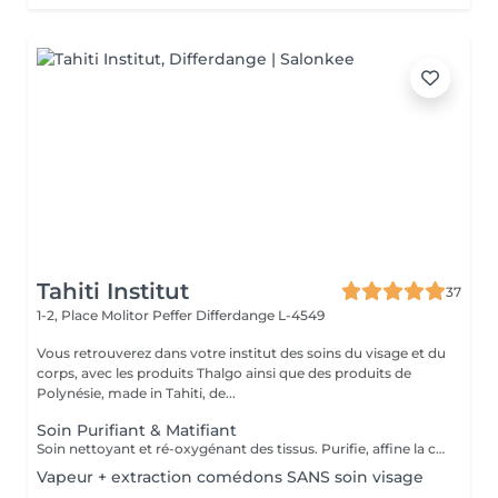
Tahiti Institut
37
1-2, Place Molitor Peffer
Differdange L-4549
Vous retrouverez dans votre institut des soins du visage et du
corps, avec les produits Thalgo ainsi que des produits de
Polynésie, made in Tahiti, de...
Soin Purifiant & Matifiant
Soin nettoyant et ré-oxygénant des tissus. Purifie, affine la couche cornée, resserre les pores et matifie grâce à des appareils professionnels et des produits choisis avec soin. Une détoxification du cuir chevelu est prévu également dans ce soin.
Vapeur + extraction comédons SANS soin visage