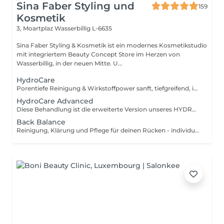
Sina Faber Styling und
159
Kosmetik
3, Moartplaz
Wasserbillig L-6635
Sina Faber Styling & Kosmetik ist ein modernes Kosmetikstudio
mit integriertem Beauty Concept Store im Herzen von
Wasserbillig, in der neuen Mitte. U...
HydroCare
Porentiefe Reinigung & Wirkstoffpower sanft, tiefgreifend, individuell. Diese Behandlung bringt deine Haut auf ein neues Level mit der innovativen HYDROcare Aqua Balance Technologie, entwickelt in Deutschland. Anders als herkömmliche Aquabrasion arbeitet HYDROcare nicht nur mit Wasser sondern mit hochkonzentrierten Flüssigkeiten, die gezielt auf deine Hautbedürfnisse abgestimmt sind. 4 präzise abgestimmte Schritte sorgen für eine Kombination aus sanfter Tiefenreinigung, Hauterneuerung, Detox und Wirkstoffversorgung ohne Irritation, aber mit maximalem Glow. Die 4 Schritte im Überblick: 1. CLEAN Sanfte Tiefenreinigung mit Spirulina Maxima Extrakt und Pentylene Glycol. Entfernt Schmutz, überschüssigen Talg & Unreinheiten, stärkt die Hautbarriere 2. PEEL Mildes Peeling mit Glykolsäure & Milchsäure. Verfeinert die Hautstruktur, löst abgestorbene Hautzellen und bereitet die Haut optimal auf Wirkstoffe vor 3. DETOX Klärende Tiefenreinigung mit Hamamelis & Kamillenextrakt. Beruhigt, wirkt entzündungshemmend & reduziert Unterlagerungen 4. REFRESH Intensive Versorgung mit niedermolekularer Hyaluronsäure & Vitamin C. Polstert auf, versorgt mit Feuchtigkeit und schenkt sofortige Strahlkraft Ergebnisse, die du spürst und siehst!
HydroCare Advanced
Diese Behandlung ist die erweiterte Version unseres HYDROcare-Facials und geht noch einen entscheidenden Schritt weiter: Neben den 4 klassischen Aqua-Steps sorgt eine gezielte Sauerstoff-Wirkstoffversorgung und eine Druckluftmassage dafür, dass die Haut nicht nur gereinigt und durchfeuchtet wird sondern in der Tiefe versorgt, aktiviert und nachhaltig gestärkt. 6 Schritte für echte Veränderung: 1. CLEAN Reinigung mit Spirulina & Pentylene Glycol 2. PEEL Milde Säurelösung mit Glykol- & Milchsäure 3. DETOX Talgregulation mit Kamille & Hamamelis 4. REFRESH Hyaluron & Vitamin C für Frische & Glow 5. OXYGEN GUN Tiefenwirksame Wirkstoffversorgung: Hochdosierte Essenzen werden mit feinem Sauerstoffnebel auf die Haut aufgebracht. Durch ihre besonders niedrige Molekularstruktur dringen die Wirkstoffe tief ein ideal zur intensiven Feuchtigkeitsversorgung, Anti-Aging oder Beruhigung. 6. DERMA PRESSURE Sanfte Druckluftmassage: Impulse per Druckluft massieren die Essenzen gezielt in tiefere Hautschichten. Besonders effizient, punktgenau und völlig schmerzfrei für langanhaltende Effekte und ein strahlendes Finish.
Back Balance
Reinigung, Klärung und Pflege für deinen Rücken - individuell & wirkungsvoll. Unreiner Rücken? Unterlagerungen Pickelmale oder kleine Entzündungen, die einfach nicht weggehen wollen? Die Haut am Rücken ist oft schwieriger zu pflegen und dabei genauso sensibel wie im Gesicht. Mit Back Balance bieten wir dir eine professionelle Tiefenreinigung des Rückens abgestimmt auf dein Hautbild und deine individuellen Bedürfnisse. Was erwartet dich? Diese Behandlung kombiniert modernste Reinigungstechniken mit regenerierender Pflege, um die obersten Hautschichten gezielt zu verfeinern und für die Ausreinigung vorzubereiten. Besonders geeignet bei: - Entzündlicher oder unreiner Rückenpartie Akne - hormonell bedingten Rückenausbrüchen - Verhornungen & Pigmentstörungen - Vor besonderen Anlässen (z.B. Sommer, Hochzeit, Rückenfrei-Outfits)