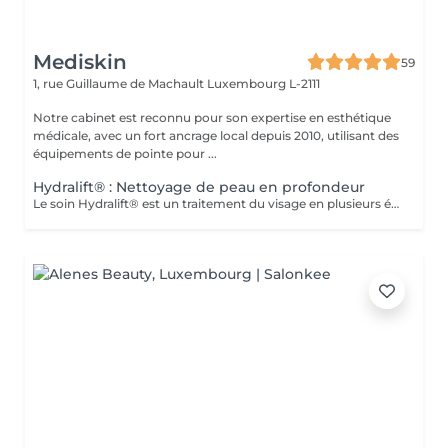
Mediskin
59
1, rue Guillaume de Machault
Luxembourg L-2111
Notre cabinet est reconnu pour son expertise en esthétique
médicale, avec un fort ancrage local depuis 2010, utilisant des
équipements de pointe pour ...
Hydralift® : Nettoyage de peau en profondeur
Le soin Hydralift® est un traitement du visage en plusieurs étapes, conçu pour nettoyer, exfolier et hydrater en profondeur. Il s'agit d'une méthode de réjuvénation cutanée utilisant des agents hydratants et liftants pour améliorer l'apparence et la texture de la peau. Avantages : -Hydratation en profondeur et amélioration de l'élasticité de la peau. -Réduction des rides et des ridules. -Réduction des imperfections cutaées -Cernes Adaptabilité : -Le soin Hydralift® est adapté à tous les types de peaux et est très populaire pour ses bienfaits sur la peau. Complément de Soin: - Pour optimiser les résultats du soin et limiter l'éviction sociale, une séance de luminothérapie est incluse. Celle-ci aide à réduire les inflammations, stimuler la production de collagène et améliorer la cicatrisation de la peau. Contre-indications : -Déconseillé aux femmes enceintes ou allaitantes. Lors de la première séance, nous établirons ensemble vos objectifs et déterminerons le type de peeling le plus adapté à votre peau. Pour toute question, n'hésitez pas à nous contacter ou réserver un rendez-vous conseil gratuit.