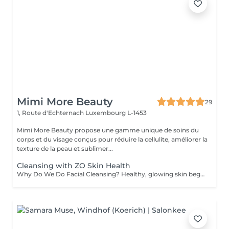
Mimi More Beauty
29
1, Route d'Echternach
Luxembourg L-1453
Mimi More Beauty propose une gamme unique de soins du
corps et du visage conçus pour réduire la cellulite, améliorer la
texture de la peau et sublimer...
Cleansing with ZO Skin Health
Why Do We Do Facial Cleansing? Healthy, glowing skin begins with proper cleansing. A professional facial cleansing goes beyond everyday washing, targeting impurities and buildup that regular skincare can't reach. Benefits of Facial Cleansing: - Removes dirt, excess oil, and dead skin cells - Unclogs pores and prevents breakouts - Stimulates blood circulation and skin renewal - Prepares the skin to absorb nourishing products more effectively - Leaves the complexion fresh, smooth, and radiant We perform every facial cleansing using premium ZO Skin Health formulas by Dr. Zein Obagi, providing medical-quality skincare with visible improvements. Recommended age: Facial cleansing is suitable for both women and men starting from the age of 12-15, when the skin often begins to experience excess oil and clogged pores. It is also highly beneficial for adults seeking to maintain healthy, radiant, and youthful-looking skin. Contraindications: Facial cleansing is not recommended in cases of: - Active skin infections or inflammation - Severe acne in the acute stage - Open wounds, cuts, or burns on the face - Skin allergies or individual intolerance to treatment ingredients - Certain dermatological or systemic conditions (consultation required) Before your session, our specialist will carefully assess your skin and offer the most effective treatment for you.