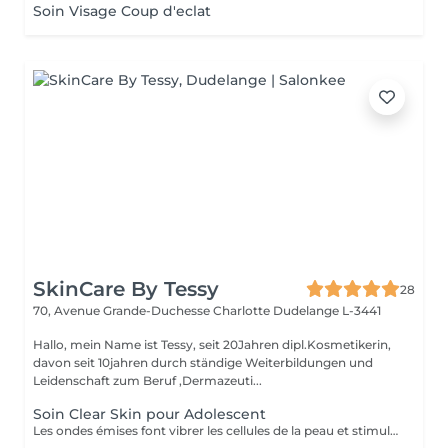
Soin Visage Coup d'eclat
SkinCare By Tessy
28
70, Avenue Grande-Duchesse Charlotte
Dudelange L-3441
Hallo, mein Name ist Tessy, seit 20Jahren dipl.Kosmetikerin,
davon seit 10jahren durch ständige Weiterbildungen und
Leidenschaft zum Beruf ,Dermazeuti...
Soin Clear Skin pour Adolescent
Les ondes émises font vibrer les cellules de la peau et stimulent ainsi les processus de rajeunissement, de régénération et de réparation de la peau. - Traitement adapté à chaque besoin de la peau - Ultrasons continus et pulsés - Traitement combiné par lumière LED - Micro-massage de la peau - Décongestionnant - Amélioration de l'absorption des principes actifs - Amélioration ciblée de l'aspect de la peau. - Réduction des rides et ridules - Renforcement des tissus - Réduction des signes du vieillissement chronologique de la peau