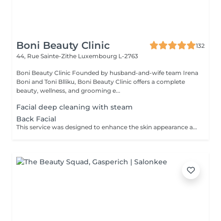
Boni Beauty Clinic
132
44, Rue Sainte-Zithe
Luxembourg L-2763
Boni Beauty Clinic Founded by husband-and-wife team Irena
Boni and Toni Blliku, Boni Beauty Clinic offers a complete
beauty, wellness, and grooming e...
Facial deep cleaning with steam
Back Facial
This service was designed to enhance the skin appearance and focus on any skin concerns that you may have. We start the service with the steam and hot towels cleansing.We follow with a double cleanse to remove all dirt and oil, exfoliation to help remove dead skin build up, extractions as needed, high frequency to kill acne causing bacteria, LED therapy that is customized for your specific skin concerns, a stress releasing back massage with a bacteria balancing mask is also included. We end each service with a toner, serum and moisturizer.