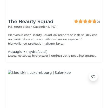
The Beauty Squad
79
145, route d'Esch
Gasperich L-1471
Bienvenue chez Beauty Squad, où prendre soin de soi devient
un plaisir. Nous vous accueillons dans un espace où
bienveillance, professionnalisme, luxe...
Aquaglo + (hydrafacial)
Lissez, nettoyez, hydratez et illuminez votre peau instantanément grâce à notre soin Aquaglo+ et sa technologie exclusive. Ce soin est une véritable innovation inégalable dans la revitalisation d'une peau éclatante,Aquaglo + est 100% personnalisable en fonction de chaque état de peau. 1 soin : 145€ Forfait 5 soins : 650€