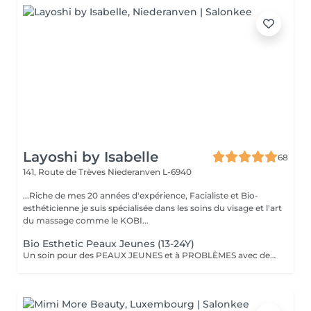
Layoshi by Isabelle
68
141, Route de Trèves
Niederanven L-6940
...Riche de mes 20 années d'expérience, Facialiste et Bio-
esthéticienne je suis spécialisée dans les soins du visage et l'art
du massage comme le KOBI...
Bio Esthetic Peaux Jeunes (13-24Y)
Un soin pour des PEAUX JEUNES et à PROBLÈMES avec des produits 100% BIO (anti inflammatoire, calmant et cicatrisant). L'accent est mis sur le nettoyage avec désincrustation profonde des impuretés.