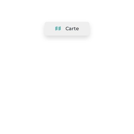
Carte
Société
Support
Équipe
&
Carrières
Référencer votre salon
Légal
Exercer le droit de rétractation