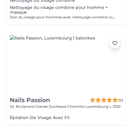
Nettoyage du Visage combine
Nettoyage du visage combine pour homme +
masque
Soin du visage pour hommes avec nettoyage combiné comprenant nettoyage en profondeur, exfoliation, extraction des impuretés, purification de la peau et application d'un masque adapté au type de peau. Le soin aide à éliminer les points noirs, l'excès de sébum et les cellules mortes, tout en hydratant et apaisant la peau. Idéal pour nettoyer la peau en profondeur, améliorer son apparence et retrouver une peau fraîche, propre et soignée.
Nails Passion
133
52, Boulevard Grande Duchesse Charlotte
Luxembourg L-1330
Épilation De Visage Avec Fil