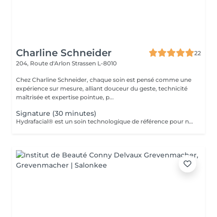
Charline Schneider
22
204, Route d'Arlon
Strassen L-8010
Chez Charline Schneider, chaque soin est pensé comme une
expérience sur mesure, alliant douceur du geste, technicité
maîtrisée et expertise pointue, p...
Signature (30 minutes)
Hydrafacial® est un soin technologique de référence pour nettoyer, purifier et hydrater la peau en profondeur. Son protocole exclusif repose sur 3 étapes essentielles : Nettoyer & exfolier Extraire & purifier Infuser & hydrater Résultat immédiat : une peau plus nette, plus lisse, plus lumineuse et durablement revitalisée. Ce soin n'est pas adapté aux femmes enceintes ou allaitantes, ainsi qu'aux personnes allergiques aux algues ou à l'aspirine.