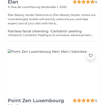
Élan
13
11, Rue de Luxembourg
Sandweiler L-5230
Élan Beauty Studio Welcome to Élan Beauty Studio, where our
cosmetologist Anette will warmly welcome you and take
expert care of your skin with the b...
Painless facial cleansing -Cavitation peeling
Ultrasonic Cavitation Peeling is an exclusive, advanced skin-cleansing ritual that combines cutting-edge ultrasound technology with exceptionally gentle, luxury care. The treatment delivers deep purification, instant freshness, and a visible improvement in skin quality all without irritation or downtime. Using the phenomenon of ultrasonic cavitation, microscopic air bubbles effectively remove dead skin cells, excess sebum, and impurities from the skin's surface. The result is a complexion that feels silky-smooth, perfectly cleansed, and naturally radiant. At the same time, the treatment stimulates microcirculation and supports the skin's natural regenerative processes. The Luxury Effect on Your Skin deeply cleansed, fresh, and luminous skin smoother, more refined skin texture reduced appearance of pores diminished blackheads and congestion improved firmness and elasticity enhanced absorption of active ingredients Indications skin in need of deep yet gentle cleansing sensitive and couperose-prone skin oily, combination, and problematic skin excess sebum and environmental impurities dull complexion and loss of radiance preparation of the skin for advanced skincare treatments Contraindications pregnancy pacemaker or metal implants cancer or active oncological conditions active skin inflammation or infection epilepsy recent skin damage or open wounds thrombosis The treatment is painless, comfortable, and deeply relaxing, making it an ideal luxury event-ready facial or a refined addition to an exclusive skincare program. For optimal and long-lasting results, a personalized treatment series is recommended.
Point Zen Luxembourg
13