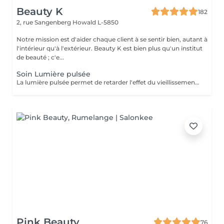
Beauty K
182
2, rue Sangenberg
Howald L-5850
Notre mission est d'aider chaque client à se sentir bien, autant à
l'intérieur qu'à l'extérieur. Beauty K est bien plus qu'un institut
de beauté ; c'e...
Soin Lumière pulsée
La lumière pulsée permet de retarder l'effet du vieillissement cutané. Ce soin photo rajeunissant transforme la lumière en chaleur ce qui stimule la génération de collagène et d'élastines. ATTENTION - Ne pas être sous traitement médicamenteux photo sensibilisant au moment du traitement.
Pink Beauty
76