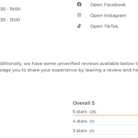
Open Facebook
:30 - 19:00
Open Instagram
30 - 13:00
Open TikTok
dditionally, we have some unverified reviews available below t
urage you to share your experience by leaving a review and 
Overall
5
5
stars
(28)
4
stars
(0)
3
stars
(0)