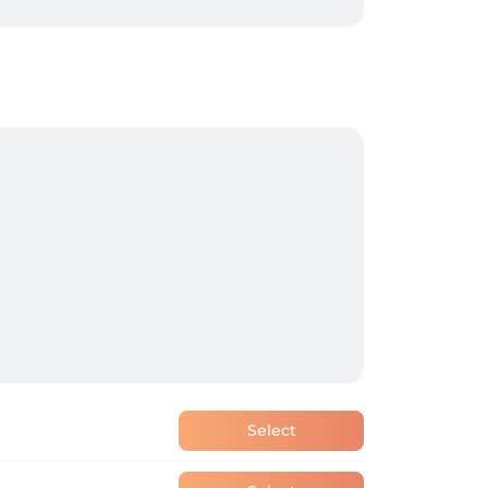
rapie et l'ultrasonic skin scrubber, afin 
 de ses objectifs esthétiques.

aleureuse, dans un cadre où votre bien-être 
Select