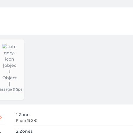
 esthétiques

 pointe telles que la radiofréquence, les ultrasons, l'oxygénothé
er le bien-être et d'accompagner chaque cliente dans l'atteinte
'un soin : une expérience personnalisée, professionnelle et ch
assage & Spa
1 Zone
From
180 €
2 Zones