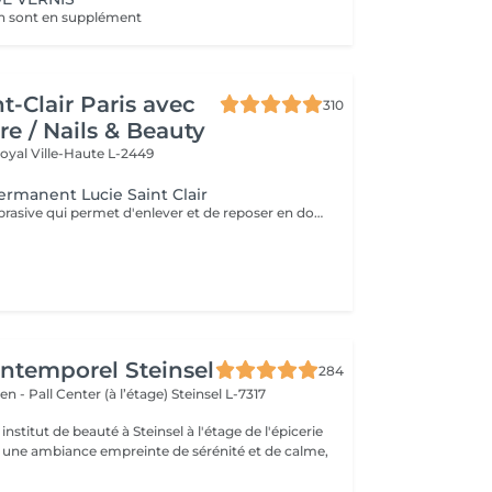
ch sont en supplément
t-Clair Paris avec
310
re / Nails & Beauty
Royal
Ville-Haute L-2449
ermanent Lucie Saint Clair
Technique non abrasive qui permet d'enlever et de reposer en douceur votre semi-permanent. Tenue ,brillance impeccable
'Intemporel Steinsel
284
en - Pall Center (à l’étage)
Steinsel L-7317
nstitut de beauté à Steinsel à l'étage de l'épicerie
s une ambiance empreinte de sérénité et de calme,