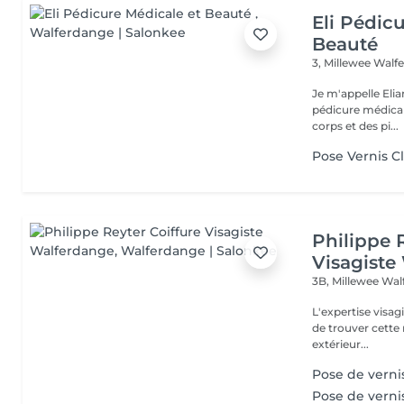
Eli Pédic
Beauté
3, Millewee
Walf
Je m'appelle Elia
pédicure médical
corps et des pi...
Pose Vernis C
Philippe 
Visagiste
3B, Millewee
Wal
L'expertise visa
de trouver cette r
extérieur...
Pose de verni
Pose de verni