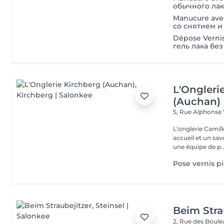
обычного лак
Manucure ave
со снятием и
Dépose Verni
гель лака бе
L'Ongleri
(Auchan)
5, Rue Alphons
L'onglerie Camill
accueil et un savo
une équipe de p..
Pose vernis p
Beim Stra
2, Rue des Boul