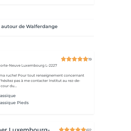
e autour de Walferdange
19
 Porte-Neuve
Luxembourg L-2227
ma ruche! Pour tout renseignement concernant
z pas à me contacter Institut au rez-de-
cour du...
lassique
lassique Pieds
her Luxembourg-
612