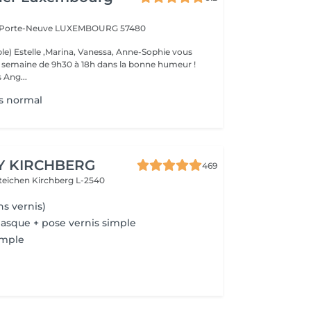
a Porte-Neuve
LUXEMBOURG 57480
le) Estelle ,Marina, Vanessa, Anne-Sophie vous
la semaine de 9h30 à 18h dans la bonne humeur !
 Ang...
s normal
Y KIRCHBERG
469
steichen
Kirchberg L-2540
s vernis)
asque + pose vernis simple
imple