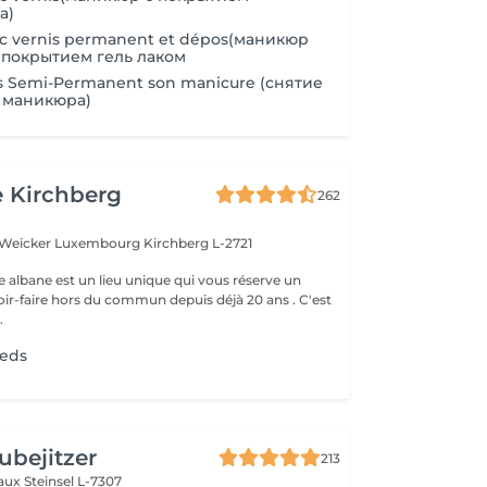
а)
c vernis permanent et dépos(маникюр
 покрытием гель лаком
s Semi-Permanent son manicure (снятие
з маникюра)
e Kirchberg
262
e Weicker Luxembourg
Kirchberg L-2721
e albane est un lieu unique qui vous réserve un
ir-faire hors du commun depuis déjà 20 ans . C'est
.
ieds
ubejitzer
213
eaux
Steinsel L-7307