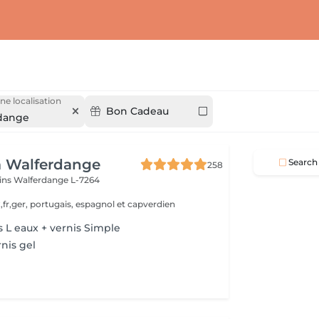
ne localisation
Bon Cadeau
dange
a Walferdange
Search
258
ins
Walferdange L-7264
,fr,ger, portugais, espagnol et capverdien
 L eaux + vernis Simple
nis gel