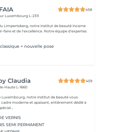
 FAIA
458
eur
Luxembourg L-2311
du Limpertsberg, notre institut de beauté incarne
t de l'excellence. Notre équipe d'expertes
 classique + nouvelle pose
 by Claudia
459
lle-Haute L-1660
e Luxembourg, notre institut de beauté vous
n cadre moderne et apaisant, entièrement dédié à
re bien-être. Spécial...
DE VERNIS
IS SEMI PERMANENT
DE VERNIS