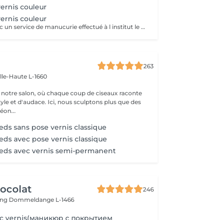
ernis couleur
ernis couleur
Uniquement avec un service de manucurie effectué à l institut le même jour .
263
ille-Haute L-1660
notre salon, où chaque coup de ciseaux raconte
tyle et d'audace. Ici, nous sculptons plus que des
éon...
eds sans pose vernis classique
eds avec pose vernis classique
ieds avec vernis semi-permanent
ocolat
246
ing
Dommeldange L-1466
c vernis(маникюр с покрытием