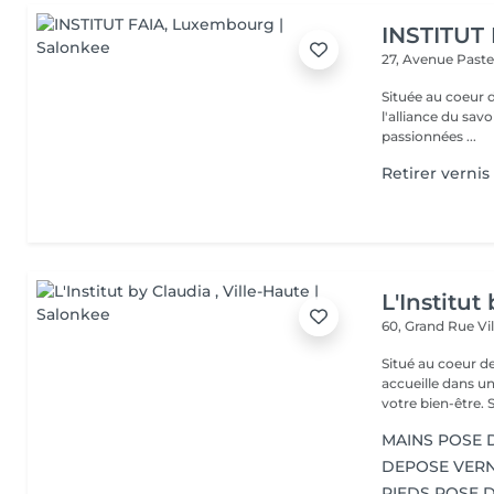
INSTITUT
27, Avenue Past
Située au coeur 
l'alliance du savoir-faire e
passionnées ...
Retirer vernis
L'Institut
60, Grand Rue
Vi
Situé au coeur d
accueille dans u
vot
MAINS POSE 
DEPOSE VERN
PIEDS POSE 