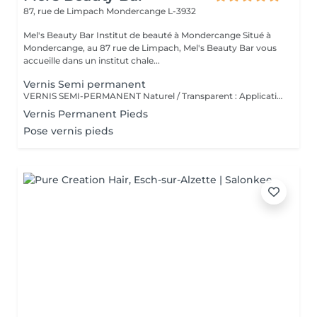
87, rue de Limpach
Mondercange L-3932
Mel's Beauty Bar Institut de beauté à Mondercange Situé à
Mondercange, au 87 rue de Limpach, Mel's Beauty Bar vous
accueille dans un institut chale...
Vernis Semi permanent
VERNIS SEMI-PERMANENT Naturel / Transparent : Application d'un vernis semi-permanent neutre pour un effet soigné et discret. Couleur : Vernis semi-permanent coloré avec tenue longue durée (2-3 semaines). French : Bord libre blanc et base nude pour un look classique et élégant. Baby-Boomer : Dégradé subtil entre le blanc et le rose, effet fondu très tendance. Semi + Déco : Ajout de décoration (strass, paillettes, dessins) sur vernis semi-permanent. Gainage : Renforcement de l'ongle naturel avec rubber base + vernis semi-permanent pour plus de tenue.
Vernis Permanent Pieds
Pose vernis pieds