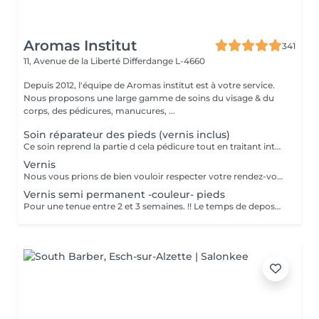
Aromas Institut
341
11, Avenue de la Liberté
Differdange L-4660
Depuis 2012, l'équipe de Aromas institut est à votre service.
Nous proposons une large gamme de soins du visage & du
corps, des pédicures, manucures, ...
Soin réparateur des pieds (vernis inclus)
Ce soin reprend la partie d cela pédicure tout en traitant intensément les pieds déshydratés grace un masque spécifique (pose vernis inclus). Pensez a ramener des chaussures ouvertes pour la pose de vernis. Nous vous prions de bien vouloir respecter votre rendez-vous. En prenant rendez-vous, vous occupez une place, dont une autre personne aurait éventuellement besoin. Tout rendez-vous non annulé 24h en avance, est susceptible d'être facturé. (Si vous ne pouvez pas vous présenter à votre RDV, proposez-le éventuellement à un proche ou à un ami) Toute l'équipe de Aromas Institut vous remercie pour votre respect et votre compréhension.
Vernis
Nous vous prions de bien vouloir respecter votre rendez-vous. En prenant rendez-vous, vous occupez une place, dont une autre personne aurait éventuellement besoin. Tout rendez-vous non annulé 24h en avance, est susceptible d'être facturé. (Si vous ne pouvez pas vous présenter à votre RDV, proposez-le éventuellement à un proche ou à un ami) Toute l'équipe de Aromas Institut vous remercie pour votre respect et votre compréhension.
Vernis semi permanent -couleur- pieds
Pour une tenue entre 2 et 3 semaines. !! Le temps de depose n'est pas compris dans ce soin, si il est nécessaire de faire une depose d'ancien semi permanent, merci de sélectionner le soin depose + pose Dans le cas contraire, nous n'aurons pas assez de temps pour tout realiser Nous vous prions de bien vouloir respecter votre rendez-vous. En prenant rendez-vous, vous occupez une place, dont une autre personne aurait éventuellement besoin. Tout rendez-vous non annulé 24h en avance, est susceptible d'être facturé. (Si vous ne pouvez pas vous présenter à votre RDV, proposez-le éventuellement à un proche ou à un ami) Toute l'équipe de Aromas Institut vous remercie pour votre respect et votre compréhension.