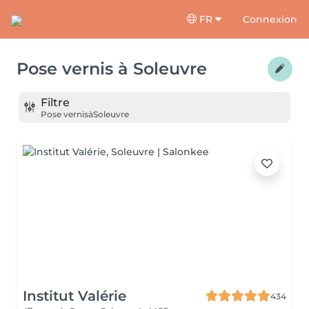
FR
Connexion
Pose vernis
à
Soleuvre
Filtre
Pose vernis
à
Soleuvre
Institut Valérie
434