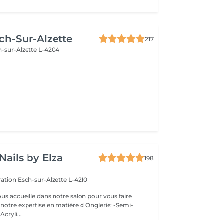
ch-Sur-Alzette
217
h-sur-Alzette L-4204
Nails by Elza
198
eration
Esch-sur-Alzette L-4210
ous accueille dans notre salon pour vous faire
otre expertise en matière d Onglerie: -Semi-
cryli...