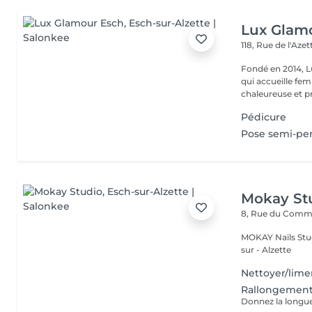
Lux Glam
118, Rue de l'Aze
Fondé en 2014, L
qui accueille f
chaleureuse et pr
Pédicure
Pose semi-pe
Mokay St
8, Rue du Com
MOKAY Nails Stud
sur - Alzette
Nettoyer/lime
Rallongement 
Donnez la longue