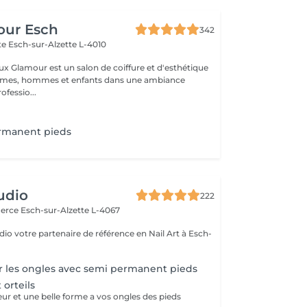
our Esch
342
tte
Esch-sur-Alzette L-4010
ux Glamour est un salon de coiffure et d'esthétique
emmes, hommes et enfants dans une ambiance
ofessio...
rmanent pieds
udio
222
merce
Esch-sur-Alzette L-4067
io votre partenaire de référence en Nail Art à Esch-
r les ongles avec semi permanent pieds
orteils
ur et une belle forme a vos ongles des pieds