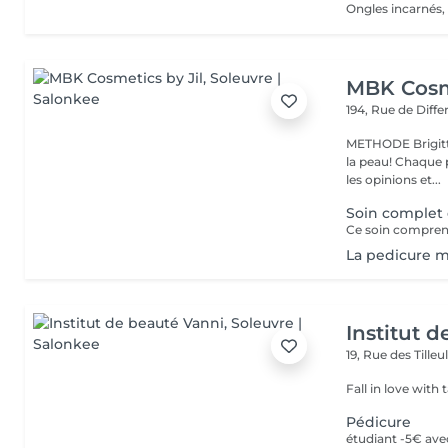
MBK Cosme
194, Rue de Diff
METHODE Brigitt
la peau! Chaque p
les opinions et...
Soin complet 
La pedicure m
Institut 
19, Rue des Tilleu
Fall in love with 
Pédicure
étudiant -5€ ave