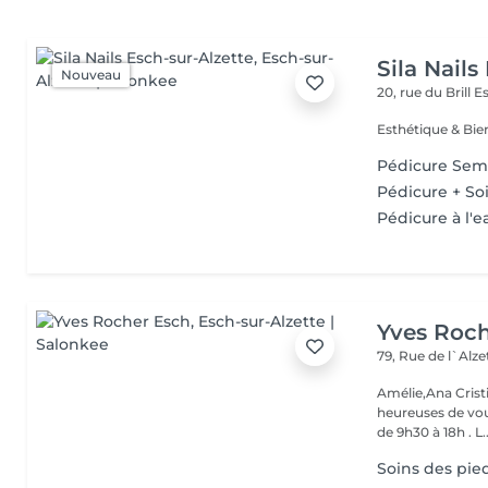
Sila Nails
Nouveau
20, rue du Brill
Es
Pédicure Sem
Pédicure + Soi
Pédicure à l'e
Yves Roc
79, Rue de l`Alz
Amélie,Ana Crist
heureuses de vou
de 9h30 à 18h . L..
Soins des pie