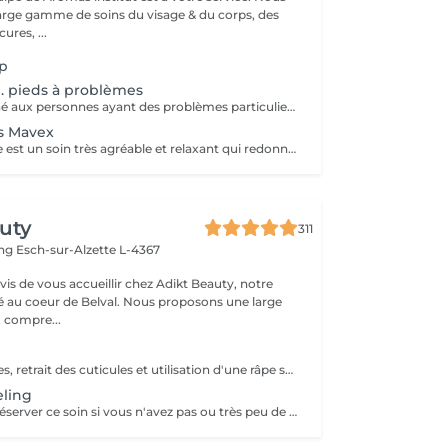
rge gamme de soins du visage & du corps, des
res, ...
up
. pieds à problèmes
ce soin est destiné aux personnes ayant des problèmes particuliers aux pieds. vernis non inclus
s Mavex
La swiss pédicure est un soin très agréable et relaxant qui redonne aux pieds une nouvelle douceur et une splendeur extraordinaire. Idéal pour les pieds à problèmes tels que les callosités et crevasses. Pose vernis inclus. Nous vous prions de bien vouloir respecter votre rendez-vous. En prenant rendez-vous, vous occupez une place, dont une autre personne aurait éventuellement besoin. Tout rendez-vous non annulé 24h en avance, est susceptible d'être facturé. (Si vous ne pouvez pas vous présenter à votre RDV, proposez-le éventuellement à un proche ou à un ami) Toute l'équipe de Aromas Institut vous remercie pour votre respect et votre compréhension.
uty
311
ing
Esch-sur-Alzette L-4367
s de vous accueillir chez Adikt Beauty, notre
de Belval. Nous proposons une large
 compre...
Limage des ongles, retrait des cuticules et utilisation d'une râpe spécifique pour éliminer les callosités
eling
Merci de ne pas réserver ce soin si vous n'avez pas ou très peu de callosités !!! Limage des ongles, retrait des cuticules, application du soin Calluspeeling qui va éliminer les callosités afin de retrouver des pieds lisses, doux et hydratés. Contre-indications : coupures, ampoules, hyperhidrose, peau irritée, diabète, grossesse (se diriger vers la pédicure)