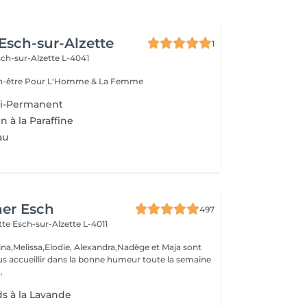
 Esch-sur-Alzette
1
ch-sur-Alzette L-4041
Esthétique & Bien-être Pour L'Homme & La Femme
i-Permanent
n à la Paraffine
au
her Esch
497
ette
Esch-sur-Alzette L-4011
ina,Melissa,Elodie, Alexandra,Nadège et Maja sont
s accueillir dans la bonne humeur toute la semaine
.
ds à la Lavande