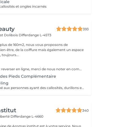
icale
callosités et ongles incarnés
eauty
393
st Dolibois
Differdange L-4573
 plus de 160m2, nous vous proposons de
bien-être, de la coiffure mais également un espace
 toujours...
Si vous souhaitez reverser en ligne, merci de nous noter en commentaire si vous avez sur vos ongles du vernis classique ou du vernis semi permanent.
 des Pieds Complémentaire
eling
Ce soin est destiné aux personnes ayant des callosités, durillons et crevasses afin de retrouver des pieds sains,doux,lisses et parfaitement hydratés. La coupe des ongles et nettoyage des peaux est compris dedans.
stitut
340
Liberté
Differdange L-4660
uipe de Aromas institut est à votre service. Nous