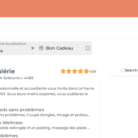
ne localisation
Bon Cadeau
re
alérie
Search
434
em
Soleuvre L-4485
ssionnelle et accueillante vous invite dans ce havre
03. Sous leurs mains expertes, vous oublierez le
.
ieds sans problèmes
Soin des pieds sans problèmes, Coupe dongles, limage et polissage des ongles, cuticules, peaux cornés
s Wellness
Une beauté des pieds rallongée d'un peeling, massage des pieds et masque très nourrissant Recommandé à toutes les personnes pour une sensation de légèreté des pieds
roblèmes