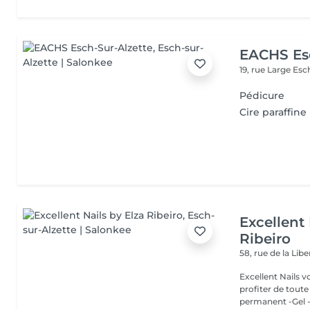
EACHS Es
19, rue Large
Esc
Pédicure
Cire paraffine
Excellent 
Ribeiro
58, rue de la Lib
Excellent Nails v
profiter de toute n
permanent -Gel -A