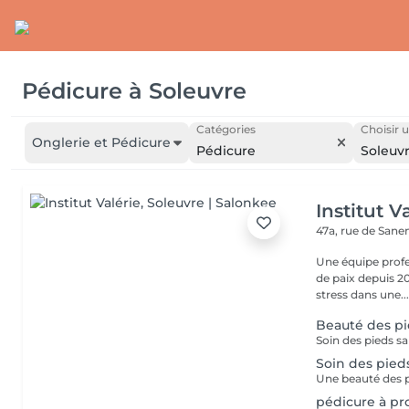
Pédicure
à
Soleuvre
Catégories
Choisir u
Onglerie et Pédicure
Pédicure
Soleuv
Institut V
47a, rue de San
Une équipe profe
de paix depuis 20
stress dans une..
Beauté des p
Soin des pied
pédicure à p