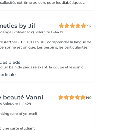
Ongles incarnés, callosités extrême ou cors pour les diabétiques nous conseillons d'aller chez un(e) podologue!
tics by Jil
192
erdange (Zolwer eck)
Soleuvre L-4437
e Kettner - TOUCH BY JIL, comprendre la langue de
ersonne est unique. Les besoins, les particularités,
des pieds
Ce soin comprend un bain de pieds relaxant, la coupe et le soin des ongles, le traitement des ongles épaissis, l'élimination des callosités et des cors,le soin des talons secs et abîmés, une hydratation nourrissante ainsi qu'un massage de confort en fin de soin.
edicale
de beauté Vanni
140
ls
Soleuvre L-4429
taking care of yourself
c une carte étudiant