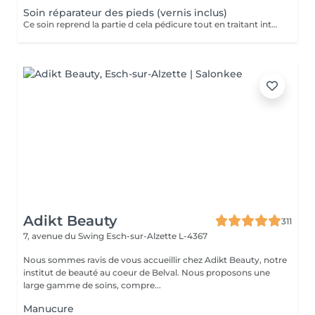
Soin réparateur des pieds (vernis inclus)
Ce soin reprend la partie d cela pédicure tout en traitant intensément les pieds déshydratés grace un masque spécifique (pose vernis inclus). Pensez a ramener des chaussures ouvertes pour la pose de vernis. Nous vous prions de bien vouloir respecter votre rendez-vous. En prenant rendez-vous, vous occupez une place, dont une autre personne aurait éventuellement besoin. Tout rendez-vous non annulé 24h en avance, est susceptible d'être facturé. (Si vous ne pouvez pas vous présenter à votre RDV, proposez-le éventuellement à un proche ou à un ami) Toute l'équipe de Aromas Institut vous remercie pour votre respect et votre compréhension.
Adikt Beauty
311
7, avenue du Swing
Esch-sur-Alzette L-4367
Nous sommes ravis de vous accueillir chez Adikt Beauty, notre
institut de beauté au coeur de Belval. Nous proposons une
large gamme de soins, compre...
Manucure