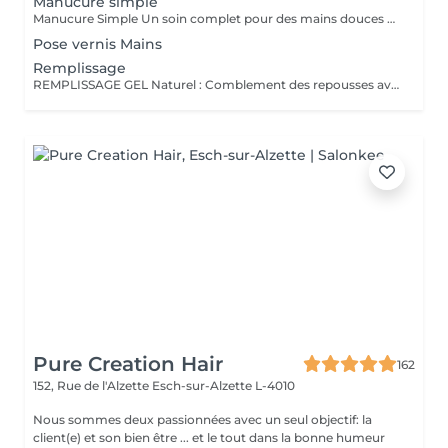
Manucure simple
Manucure Simple Un soin complet pour des mains douces et soignées : Bain des mains aux produits nourrissants Coupe et limage des ongles Travail des cuticules Polissage de l'ongle naturel Masque hydratant Application d'huile nourrissante Petit massage relaxant des mains Idéal pour retrouver des mains nettes, douces et rafraîchies. Pose vernis c'est un supplément
Pose vernis Mains
Remplissage
REMPLISSAGE GEL Naturel : Comblement des repousses avec un rendu neutre. French : Remplissage avec effet french manucure. Couleur : Remplissage avec pose d'une couleur au choix. Baby-Boomer : Remplissage avec dégradé blanc/rosé. Supplément chrome : Effet miroir métallique tendance. Supplément déco : Décorations personnalisées, de 1 à 10 €. Dépose + soin : Retrait professionnel du gel + soin des ongles.
Pure Creation Hair
162
152, Rue de l'Alzette
Esch-sur-Alzette L-4010
Nous sommes deux passionnées avec un seul objectif: la
client(e) et son bien être ... et le tout dans la bonne humeur