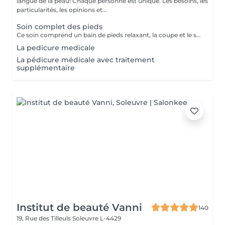
langue de la peau! Chaque personne est unique. Les besoins, les
particularités, les opinions et...
Soin complet des pieds
Ce soin comprend un bain de pieds relaxant, la coupe et le soin des ongles, le traitement des ongles épaissis, l'élimination des callosités et des cors,le soin des talons secs et abîmés, une hydratation nourrissante ainsi qu'un massage de confort en fin de soin.
La pedicure medicale
La pédicure médicale avec traitement
supplémentaire
Institut de beauté Vanni
140
19, Rue des Tilleuls
Soleuvre L-4429