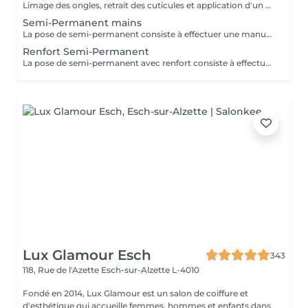
Limage des ongles, retrait des cuticules et application d'un vernis protecteur si besoin.
Semi-Permanent mains
La pose de semi-permanent consiste à effectuer une manucure simple et poser un vernis semi-permanent sur les ongles naturels pour une tenue de 3 à 4 semaines. La dépose de semi-permanent consiste à retirer le semi-permanent présent sur les ongles. MERCI DE SÉLECTIONNER LES DÉCORATIONS EN SUPPLÉMENT (french, babyboomer, strass,) QUE VOUS SOUHAITEZ FAIRE À CHAQUE RENDEZ-VOUS.
Renfort Semi-Permanent
La pose de semi-permanent avec renfort consiste à effectuer une manucure simple et poser un vernis semi-permanent sur une base renforçante pour une tenue plus longue, sans casse, pour une tenue de 3 à 4 semaines. MERCI DE SÉLECTIONNER LES DÉCORATIONS EN SUPPLÉMENT (french, babyboomer, strass,) QUE VOUS SOUHAITEZ FAIRE À CHAQUE RENDEZ-VOUS.
Lux Glamour Esch
343
118, Rue de l'Azette
Esch-sur-Alzette L-4010
Fondé en 2014, Lux Glamour est un salon de coiffure et
d'esthétique qui accueille femmes, hommes et enfants dans