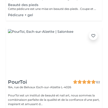
Beauté des pieds
Cette pédicure est une mise en beauté des pieds . Coupe et limage des ongles , nettoyage des replis péri-unguéaux et hydratation. (Sans durillons, ni ongles incarnés, ni corps...)
Pédicure + gel
PourToi
122
164, rue de Belvaux
Esch-sur-Alzette L-4026
PourToi est un institut de beauté et nail art, nous sommes la
combinaison parfaite de la qualité et de la confiance d'une part,
inspirant et amusant d...