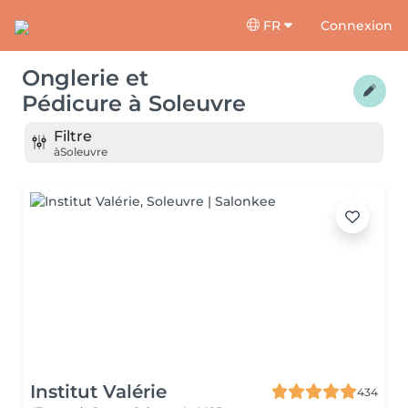
FR
Connexion
Onglerie et
Pédicure
à
Soleuvre
Filtre
à
Soleuvre
Institut Valérie
434