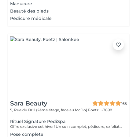
Manucure
Beauté des pieds
Pédicure médicale
Sara Beauty
168
5, Rue du Brill (2ème étage, face au McDo)
Foetz L-3898
Rituel Signature PediSpa
Offre exclusive cet hiver! Un soin complet, pédicure, exfoliation et masque nourrissant et bain à remous pour une douceur absolue. Un moment cocooning, réconfortant, idéal pour l'hiver. La version avec pause de semi permanent pour des pieds soignés est éclatant tout l'hiver
Pose complète