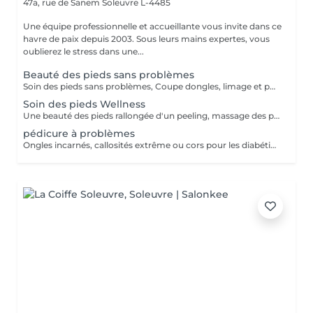
47a, rue de Sanem
Soleuvre L-4485
Une équipe professionnelle et accueillante vous invite dans ce
havre de paix depuis 2003. Sous leurs mains expertes, vous
oublierez le stress dans une...
Beauté des pieds sans problèmes
Soin des pieds sans problèmes, Coupe dongles, limage et polissage des ongles, cuticules, peaux cornés
Soin des pieds Wellness
Une beauté des pieds rallongée d'un peeling, massage des pieds et masque très nourrissant Recommandé à toutes les personnes pour une sensation de légèreté des pieds
pédicure à problèmes
Ongles incarnés, callosités extrême ou cors pour les diabétiques nous conseillons d'aller chez un(e) podologue!