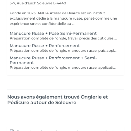
5-7, Rue d’Esch
Soleuvre L-4440
Fondé en 2023, ANITA Atelier de Beauté est un institut
exclusivement dédié à la manucure russe, pensé comme une
expérience rare et confidentielle au ...
Manucure Russe + Pose Semi-Permanent
Préparation complète de l'ongle, travail précis des cuticules en manucure russe, puis pose d'une base, du vernis semi-permanent et d'un top coat pour un résultat net, brillant et longue tenue.
Manucure Russe + Renforcement
Préparation complète de l'ongle, manucure russe, puis application d'un renfort avec base teintée couleur naturelle pour solidifier la plaque, unifier l'ongle et améliorer la tenue.
Manucure Russe + Renforcement + Semi-
Permanent
Préparation complète de l'ongle, manucure russe, application d'un renfort avec base teintée naturelle, puis pose du vernis semi-permanent et du top coat pour une finition nette et durable.
Nous avons également trouvé Onglerie et
Pédicure autour de Soleuvre