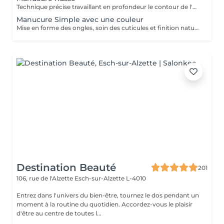
Technique précise travaillant en profondeur le contour de l'ongle et les cuticules, pour une finition nette, durable et parfaitement soignée. Idéal avant la pose de vernis ou gel/acrylique.
Manucure Simple avec une couleur
Mise en forme des ongles, soin des cuticules et finition naturelle (manicure simples) pour des mains propres et soignée avec une couleur.
Destination Beauté
201
106, rue de l'Alzette
Esch-sur-Alzette L-4010
Entrez dans l'univers du bien-être, tournez le dos pendant un
moment à la routine du quotidien. Accordez-vous le plaisir
d'être au centre de toutes l...