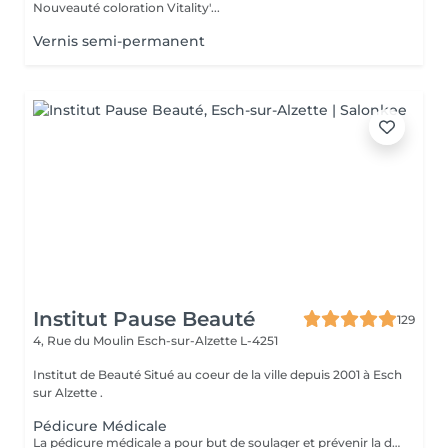
Nouveauté coloration Vitality'...
Vernis semi-permanent
Institut Pause Beauté
129
4, Rue du Moulin
Esch-sur-Alzette L-4251
Institut de Beauté Situé au coeur de la ville depuis 2001 à Esch
sur Alzette .
Pédicure Médicale
La pédicure médicale a pour but de soulager et prévenir la douleur, mais également les effets secondaires des pathologies. Cors, durillons, crevasses ou il-de-perdrix sont ainsi traités par une pédicure médicale. Une séance de pédicure médicale en institut se déroule comme suit : Le pied sera désinfecté à lalcool, puis examiné afin de déterminer quels sont les problèmes à traiter ; Une solution antiseptique et détergente (H.A.C.) sera vaporisée sur les pieds ; Les ongles sont doffice coupés, limés et dégagés sur les côtés; Lablation de cors ou durillons se fait en douceur, à laide dun bistouri ; Un ponçage des talons adoucit la peau ; Une désinfection de lensemble du pied se fait à la fin du traitement ; Le pied est séché puis massé avec une crème naturelle spécifique pour les pieds ; Si des zones de risques dinfection persistent, de la pommade antibiotique Fucidin ® est appliquée. Des mèches sont placées en cas d'ongles incarnés. Plusieurs rendez-vous sont à prévoir pour certaines affections telles que les cors (un rendez-vous 7 jours plus tard). Les durillons, ongles incarnés, ils-de-perdrix demandent une certaine régularité (une fois par mois environ) car leur repousse est douloureuse. A noter que le matériel destiné aux soins plantaires est stérilisé par ultrasons, UV et alcool. Pose Vernis: 10 ( Uniquement après un soin des pieds )