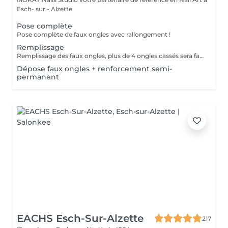
Esch- sur - Alzette
Pose complète
Pose complète de faux ongles avec rallongement !
Remplissage
Remplissage des faux ongles, plus de 4 ongles cassés sera facturé une nouvelle pose !Le remplissage doit être effectué dans les 4 semaines à compter du jour de la pose, les 4 semaines dépassées vous sera facturé un supplément de 10€! Tout changement de format vous sera également facturé !
Dépose faux ongles + renforcement semi-
permanent
EACHS Esch-Sur-Alzette
217