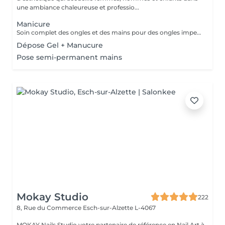
une ambiance chaleureuse et professio...
Manicure
Soin complet des ongles et des mains pour des ongles impeccables et une peau douce. Choisissez entre finition classique, vernis ou nail art pour sublimer vos mains avec élégance.
Dépose Gel + Manucure
Pose semi-permanent mains
Mokay Studio
222
8, Rue du Commerce
Esch-sur-Alzette L-4067
MOKAY Nails Studio votre partenaire de référence en Nail Art à