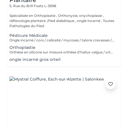
Plantaire
5, Rue du Brill
Foetz L-3898
Spécialisée en Orthoplastie , Orthonyxie, onychoplasie ,
réflexologie plantaire ,Pied diabétique , ongle incarné , Toutes
Pathologies du Pied .
Pédicure Médicale
Ongle incarné / cors / callosité / mycoses / talons crevasses / coupe les ongles /soin pied d'athlète sportif / durillons / pensmemt / pieds diabétiques / onychoplastie construire ongles
Orthoplastie
Orthèse en silicone sur mesure orthése d'hallux valgus / orthes chevauchement des orteils / orthése protection des ongles pieds sportif
ongle incarné gros orteil