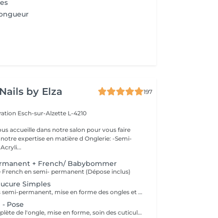
les
longueur
Nails by Elza
197
eration
Esch-sur-Alzette L-4210
ous accueille dans notre salon pour vous faire
otre expertise en matière d Onglerie: -Semi-
cryli...
ermanent + French/ Babybommer
e French en semi- permanent (Dépose inclus)
ucure Simples
Dépose de vernis semi-permanent, mise en forme des ongles et soin des cuticules pour des mains nettes et soignées.
 - Pose
Préparation complète de l'ongle, mise en forme, soin des cuticules et pose gel chablon avec la couleur de votre choix.