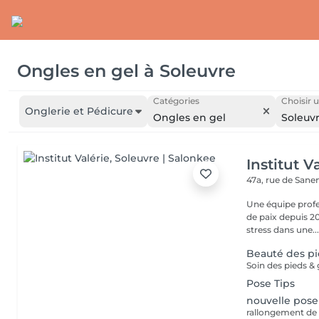
Ongles en gel
à
Soleuvre
Catégories
Choisir u
Onglerie et Pédicure
Ongles en gel
Soleuv
Institut V
47a, rue de San
Une équipe profe
de paix depuis 20
stress dans une..
Beauté des p
Pose Tips
nouvelle pose
rallongement de 