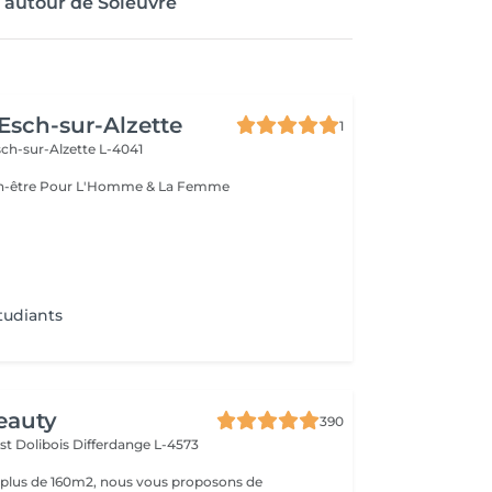
 autour de Soleuvre
 Esch-sur-Alzette
1
ch-sur-Alzette L-4041
Esthétique & Bien-être Pour L'Homme & La Femme
tudiants
eauty
390
st Dolibois
Differdange L-4573
 plus de 160m2, nous vous proposons de