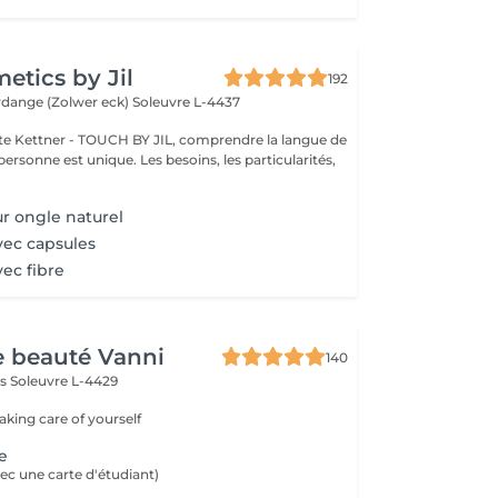
tics by Jil
192
erdange (Zolwer eck)
Soleuvre L-4437
e Kettner - TOUCH BY JIL, comprendre la langue de
ersonne est unique. Les besoins, les particularités,
ur ongle naturel
vec capsules
vec fibre
de beauté Vanni
140
ls
Soleuvre L-4429
taking care of yourself
e
ec une carte d'étudiant)