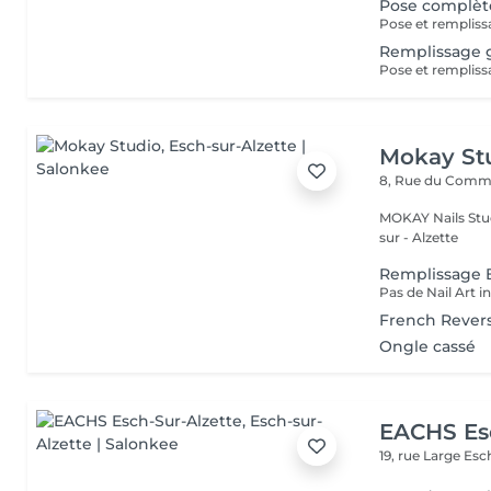
Pose complèt
Remplissage 
Mokay St
8, Rue du Com
MOKAY Nails Stud
sur - Alzette
Remplissage
Pas de Nail Art i
French Rever
Ongle cassé
EACHS Es
19, rue Large
Esc