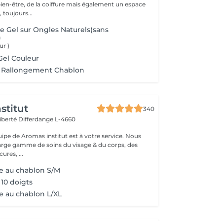
bien-être, de la coiffure mais également un espace
 toujours...
 Gel sur Ongles Naturels(sans
)
ur )
Gel Couleur
c Rallongement Chablon
stitut
340
Liberté
Differdange L-4660
uipe de Aromas institut est à votre service. Nous
rge gamme de soins du visage & du corps, des
res, ...
e au chablon S/M
10 doigts
e au chablon L/XL