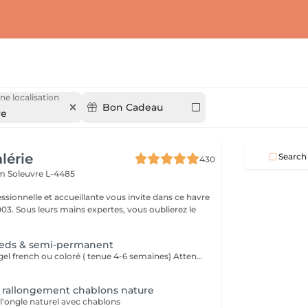
ne localisation
Bon Cadeau
re
alérie
Search
430
em
Soleuvre L-4485
ssionnelle et accueillante vous invite dans ce havre
03. Sous leurs mains expertes, vous oublierez le
.
ieds & semi-permanent
Soin des pieds & gel french ou coloré ( tenue 4-6 semaines) Attention beauté des pieds sans problèmes ( ongles incarnés, cors etc) si problèmes alors supplément de 14€
 rallongement chablons nature
l'ongle naturel avec chablons