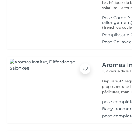
l'esthétique, du 
solarium. Le tout,
Pose Complète
rallongement
( french ou coule
Remplissage 
Pose Gel ave
Aromas In
11, Avenue de la 
Depuis 2012, l'éq
proposons une la
pédicures, manucu
pose complèt
Baby-boomer 
pose complèt