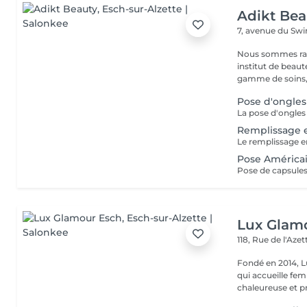
Adikt Bea
7, avenue du Sw
Nous sommes ravi
institut de beauté au coeur 
gamme de soins,
Pose d'ongles
Remplissage 
Pose América
Lux Glam
118, Rue de l'Aze
Fondé en 2014, L
qui accueille f
chaleureuse et pr