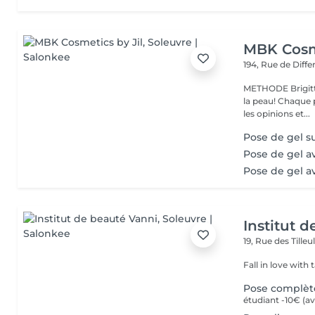
MBK Cosme
194, Rue de Diff
METHODE Brigitt
la peau! Chaque p
les opinions et...
Pose de gel s
Pose de gel a
Pose de gel a
Institut 
19, Rue des Tilleu
Fall in love with 
Pose complèt
étudiant -10€ (av