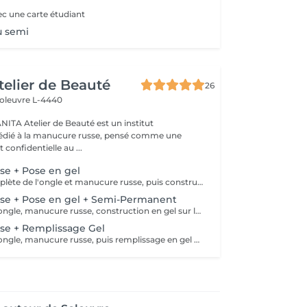
ec une carte étudiant
u semi
telier de Beauté
26
oleuvre L-4440
st un institut
édié à la manucure russe, pensé comme une
 confidentielle au ...
se + Pose en gel
Préparation complète de l'ongle et manucure russe, puis construction en gel sur la longueur naturelle de l'ongle pour renforcer la structure, lisser la surface et équilibrer la forme.
se + Pose en gel + Semi-Permanent
Préparation de l'ongle, manucure russe, construction en gel sur la longueur naturelle, puis pose du semi-permanent et du top coat pour une finition brillante et longue tenue.
se + Remplissage Gel
Préparation de l'ongle, manucure russe, puis remplissage en gel pour rééquilibrer la structure, renforcer la repousse et conserver la forme.