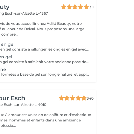
uty
311
ing
Esch-sur-Alzette L-4367
s de vous accueillir chez Adikt Beauty, notre
de Belval. Nous proposons une large
 compre...
 en gel
La pose d'ongles en gel consiste à rallonger les ongles en gel avec chablons ou capsules et poser un vernis semi-permanent pour une tenue de 3 à 4 semaines. MERCI DE RÉSERVER DIRECTEMENT SUR SALONKEE VOS DÉCORATIONS (french, babyboomer, strass, poudre,) si elles ne sont pas sélectionnées nous ne pourrons pas les réaliser par manque de temps. Une carte bancaire est requise pour ce service mais ne sera débitée qu'en cas de non-présentation sans préavis. Aucun frais ne sera appliqué si vous annulez votre rendez-vous par téléphone ou par vous-même en ligne.
en gel
Le remplissage en gel consiste à rafraîchir votre ancienne pose de gel et la couleur. MERCI DE RÉSERVER DIRECTEMENT SUR SALONKEE VOS DÉCORATIONS (french, babyboomer, strass, poudre,) si elles ne sont pas sélectionnées nous ne pourrons pas les réaliser par manque de temps. Une carte bancaire est requise pour ce service mais ne sera débitée qu'en cas de non-présentation sans préavis. Aucun frais ne sera appliqué si vous annulez votre rendez-vous par téléphone ou par vous-même en ligne.
ine
Pose de capsules formées à base de gel sur l'ongle naturel et application d'un vernis semi-permanent pour une durée de 3 à 4 semaines.
our Esch
340
tte
Esch-sur-Alzette L-4010
ux Glamour est un salon de coiffure et d'esthétique
emmes, hommes et enfants dans une ambiance
ofessio...