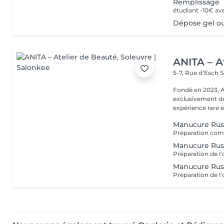
Remplissage
étudiant -10€ av
Dépose gel o
ANITA – A
5-7, Rue d’Esch
S
Fondé en 2023, ANITA Atelier de Beauté e
exclusivement d
expérience rare et
Manucure Rus
Manucure Rus
Manucure Rus