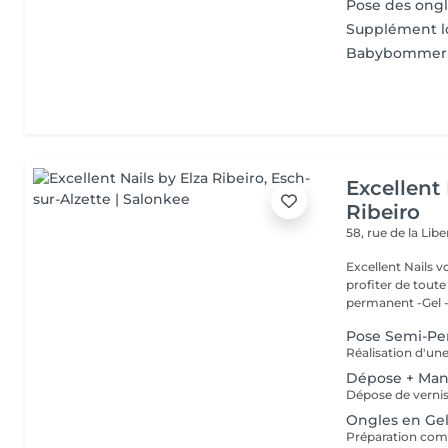
Pose des ong
Supplément 
Babybommer
Excellent 
Ribeiro
58, rue de la Lib
Excellent Nails v
profiter de toute n
permanent -Gel -A
Pose Semi-P
Réalisation d'un
Dépose + Man
Ongles en Gel