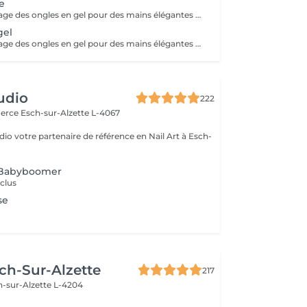
e
Pose et remplissage des ongles en gel pour des mains élégantes et durables. La French et le Babyboomer entraînent un supplément de 7 €. Pour toute décoration (brillants, dessins, motifs), à partir de la deuxième ongle décoré, un coût supplémentaire de 3 € sera appliqué.
gel
Pose et remplissage des ongles en gel pour des mains élégantes et durables. La French et le Babyboomer entraînent un supplément de 7 €. Pour toute décoration (brillants, dessins, motifs), à partir de la deuxième ongle décoré, un coût supplémentaire de 3 € sera appliqué.
udio
222
merce
Esch-sur-Alzette L-4067
io votre partenaire de référence en Nail Art à Esch-
 Babyboomer
nclus
se
ch-Sur-Alzette
217
h-sur-Alzette L-4204