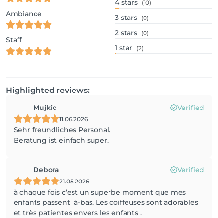
4
stars
(10)
Ambiance
3
stars
(0)
2
stars
(0)
Staff
1
star
(2)
Highlighted reviews:
Mujkic
Verified
11.06.2026
Sehr freundliches Personal.
Beratung ist einfach super.
Debora
Verified
21.05.2026
à chaque fois c’est un superbe moment que mes
enfants passent là-bas. Les coiffeuses sont adorables
et très patientes envers les enfants .