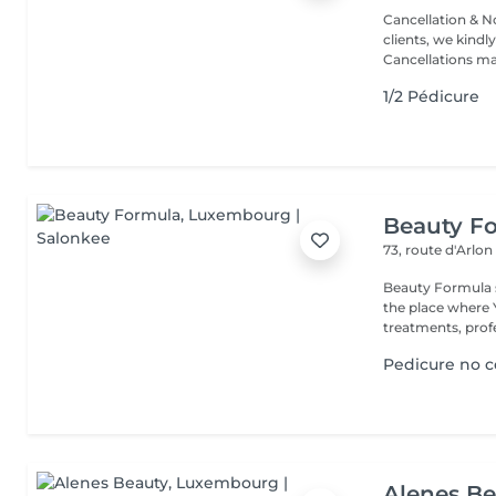
Cancellation & No
clients, we kindly
Cancellations ma.
1/2 Pédicure
Beauty F
73, route d'Arlo
Beauty Formula sa
the place where You will have full privacy for luxury beauty
treatments, profe
Pedicure no c
Alenes B