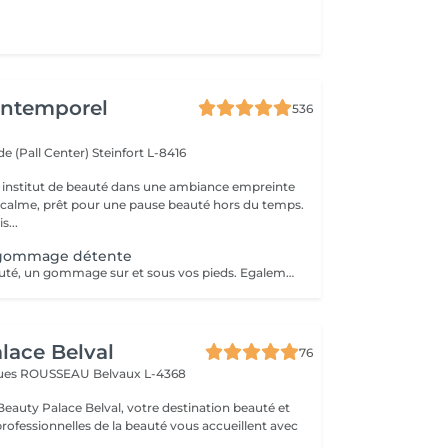
'Intemporel
536
e (Pall Center)
Steinfort L-8416
 institut de beauté dans une ambiance empreinte
e calme, prêt pour une pause beauté hors du temps.
s...
gommage détente
Pour finir en beauté, un gommage sur et sous vos pieds. Egalement entre les orteils. Pour une meilleure pénétration de la crème pieds. Uniquement avec un service de beauté des pieds / pédicure effectué à l'institut le même jour.
lace Belval
76
cques ROUSSEAU
Belvaux L-4368
eauty Palace Belval, votre destination beauté et
professionnelles de la beauté vous accueillent avec