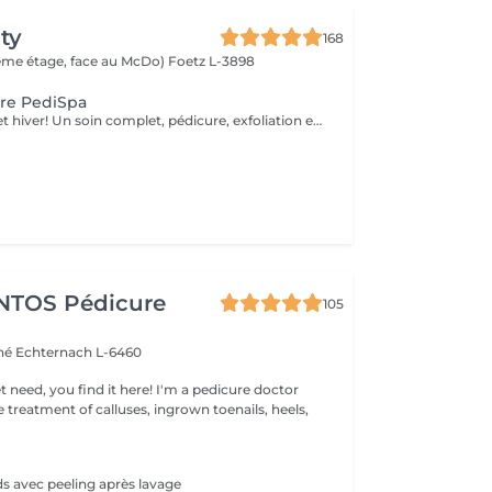
ty
168
(2ème étage, face au McDo)
Foetz L-3898
ure PediSpa
Offre exclusive cet hiver! Un soin complet, pédicure, exfoliation et masque nourrissant et bain à remous pour une douceur absolue. Un moment cocooning, réconfortant, idéal pour l'hiver. La version avec pause de semi permanent pour des pieds soignés est éclatant tout l'hiver
NTOS Pédicure
105
ché
Echternach L-6460
ou find it here! I'm a pedicure doctor
he treatment of calluses, ingrown toenails, heels,
s avec peeling après lavage