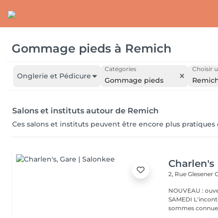
Gommage pieds
à
Remich
Catégories
Choisir u
Onglerie et Pédicure
Gommage pieds
Remic
Salons et instituts autour de Remich
Ces salons et instituts peuvent être encore plus pratiques
Charlen's
2, Rue Glesener
G
NOUVEAU : ouver
SAMEDI L'incontournable institut de beauté à Luxembourg. Nous
sommes connues 