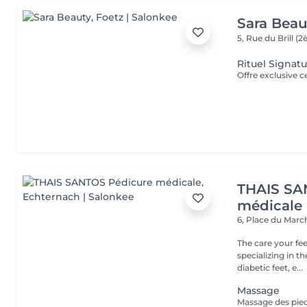
Sara Beau
5, Rue du Brill 
Rituel Signat
THAIS SA
médicale
6, Place du Mar
The care your feet need, y
specializing in t
diabetic feet, e...
Massage
Massage des pied