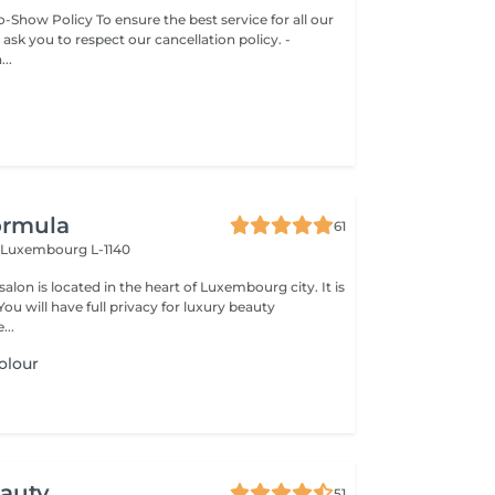
-Show Policy To ensure the best service for all our
 ask you to respect our cancellation policy. -
..
ormula
61
n
Luxembourg L-1140
lon is located in the heart of Luxembourg city. It is
...
olour
eauty
51