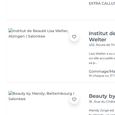
EXTRA CALLUS 
Institut d
Welter
433, Route de Th
Lisa Welter a su 
où elle accueille
sa p...
Gommage/Masq
10 chaque ou 17 
Beauty b
18 , Rue du Châ
Mandy Jorge est r
by Mandy, un espa