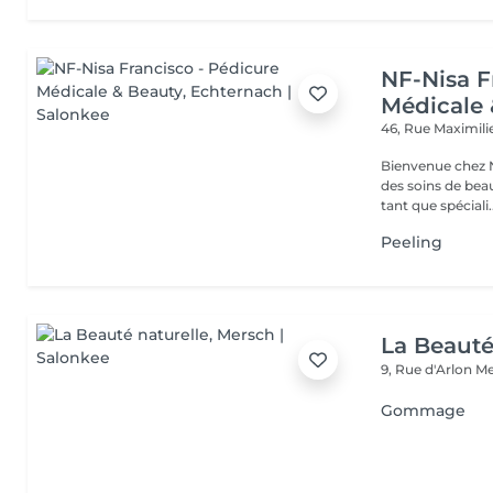
NF-Nisa F
Médicale 
46, Rue Maximil
Bienvenue chez N
des soins de beau
tant que spéciali..
Peeling
La Beauté
9, Rue d'Arlon
Me
Gommage