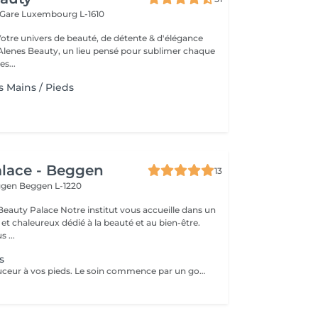
 Gare
Luxembourg L-1610
Votre univers de beauté, de détente & d'élégance
lenes Beauty, un lieu pensé pour sublimer chaque
s...
Mains / Pieds
lace - Beggen
13
eggen
Beggen L-1220
institut vous accueille dans un
t chaleureux dédié à la beauté et au bien-être.
 ...
s
Donnez de la douceur à vos pieds. Le soin commence par un gommage de la demi-jambe et des pieds, puis avec un grand pinceau la spécialiste de beauté applique la paraffine chaude sur chaque pieds, ce masque va poser environ 15 min, puis vient le moment de la détente: le modelage des pieds, relaxation suprême. Résultat des pieds doux comme une peau de bébé.