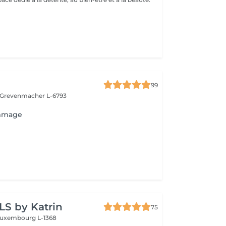
99
Grevenmacher L-6793
mmage
LS by Katrin
75
uxembourg L-1368