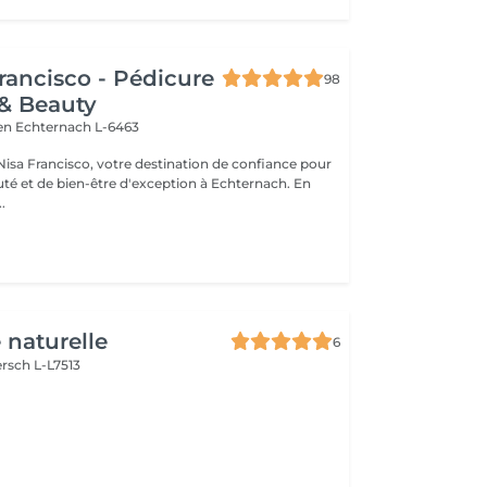
rancisco - Pédicure
98
& Beauty
ien
Echternach L-6463
isa Francisco, votre destination de confiance pour
té et de bien-être d'exception à Echternach. En
.
 naturelle
6
rsch L-L7513