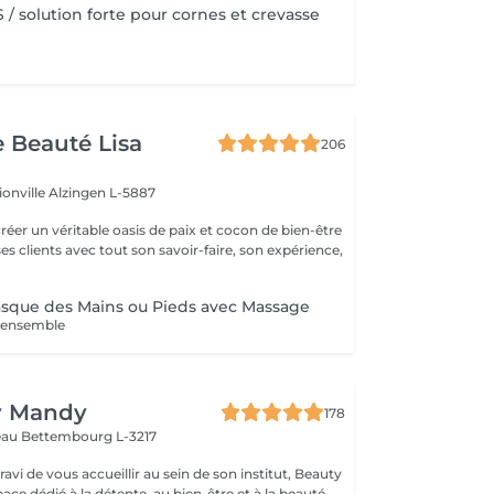
/ solution forte pour cornes et crevasse
e Beauté Lisa
206
ionville
Alzingen L-5887
créer un véritable oasis de paix et cocon de bien-être
 ses clients avec tout son savoir-faire, son expérience,
ue des Mains ou Pieds avec Massage
l'ensemble
y Mandy
178
teau
Bettembourg L-3217
avi de vous accueillir au sein de son institut, Beauty
ce dédié à la détente, au bien-être et à la beauté.